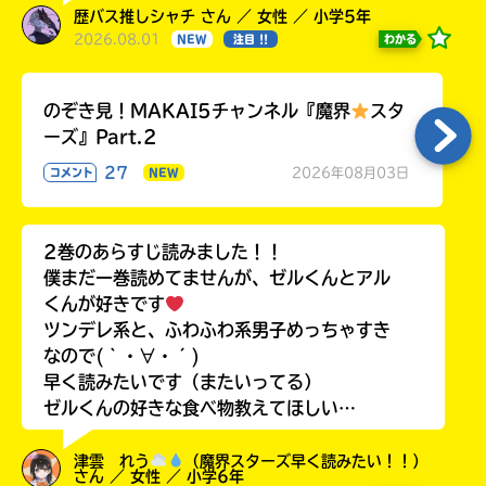
歴バス推しシャチ さん ／ 女性 ／ 小学5年
2026.08.01
わかる
NEW
注目 !!
のぞき見！MAKAI5チャンネル『魔界
スタ
ーズ』Part.2
27
2026年08月03日
コメント
NEW
2巻のあらすじ読みました！！
僕まだ一巻読めてませんが、ゼルくんとアル
くんが好きです
ツンデレ系と、ふわふわ系男子めっちゃすき
なので(｀・∀・´)
早く読みたいです（またいってる）
ゼルくんの好きな食べ物教えてほしい…
津雲 れう
（魔界スターズ早く読みたい！！）
さん ／ 女性 ／ 小学6年