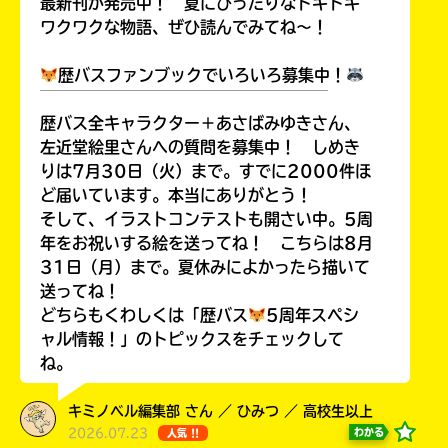
最新刊が発売中！ 夏にぴったりなドキドキ
ワクワクな物語、ぜひ読んでみてね～！
歴バスファンブックでいろいろ募集中！
￣￣￣￣￣￣￣￣￣￣￣￣￣￣￣￣￣￣
Loading
.
.
.
歴バス全キャラクター＋あさばみゆきさん、
左近堂絵里さんへの質問を募集中！ しめき
りは7月30日（火）まで。すでに2000件ほ
ど届いています。本当にありがとう！
そして、イラストコンテストも開さい中。5周
年をお祝いする絵を送ってね！ こちらは8月
31日（月）まで。夏休みによかったら描いて
送ってね！
どちらもくわしくは「歴バス
5周年スペシ
入
ャル情報！」のトピックスをチェックして
力
ね。
内
容
キミノベル編集部 さん ／ ひみつ ／ 高校生以上
に
2026.07.23
わかる
人気 !!
エ