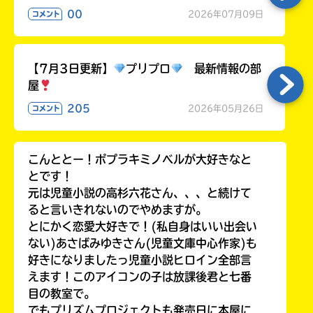
る
00
2026年07月09日
コメント
【7月3日更新】
プリプロ
最新情報の部
屋
205
2026年05月26日
コメント
こんととー！ポプラキミノベルが大好きなと
とです！
元は児童小説の高杉六花さん、、、と続けて
ると言いきれないのでやめますが。
とにかく恋愛大好きで！(私自身はいい出会い
ない)あさばみゆきさん(児童文庫中心作家)も
好きになりましたっ児童小説ヒロイン全部言
えます！このアイコンの子は放課後君と七番
目の教室で。
でもプリズムプロジェクトも発売日に本屋に