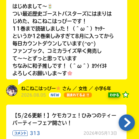
はじめまして〜
つい最近歴史ゴーストバスターズにはまりは
じめた、ねこねこはっぴーです！
11巻まで読破しました！（＾ω＾）ﾔｯﾀｰ
というか12巻楽しみすぎて8月に入ってから
毎日カウントダウンしています(^o^)
ファンブック、コミカライズ早く発売し
て〜〜とずっと思っています
ちなみに和子推しです！（＾ω＾）ｶﾜｲｲﾖﾈ
よろしくお願いしま〜す
ねこねこはっぴー
さん ／ 女性 ／ 小学6年
2026.08.05
わかる
NEW
読まれてるよ !!
【5/26更新！】ケモカフェ！ひみつのティー
パーティーフェア開さい！
313
2026年05月13日
コメント