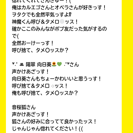
惚れてくれてさんきゅー！(
俺はカルエゴさんとオペラさんが好きっす！
ヲタクでも全然平気っすよ⁉
神魔くん呼び＆タメロ
ッス！
確かここのみんながポプ友だった気がするの
で(
全然おーけーっす！
呼び捨て、タメ〇ッスか？
꒷˖˚ ꔛ‬ 陽翠 向日葵
˖˚꒷さん
声かけあざっす！
向日葵さんもちょーかわいいと思うっす！
呼び捨て&タメ口 ◌ッス！
俺も呼び捨て、タメ〇ッスか？
音桜狐さん
声かけあざっす！
狐さんの好みに合ってて良かったッス！
じゃんじゃん惚れてください！((