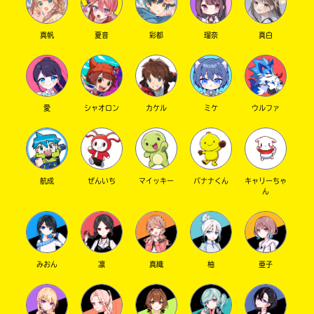
真帆
夏音
彩都
瑠奈
真白
愛
シャオロン
カケル
ミケ
ウルファ
航成
ぜんいち
マイッキー
バナナくん
キャリーちゃ
ん
みおん
凛
真織
柚
亜子