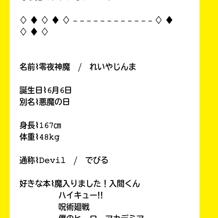
♢ ♦︎ ♢ ♦︎ ♢ 𓐄 𓐄 𓐄 𓐄 𓐄 𓐄 𓐄 𓐄 𓐄 𓐄 𓐄 𓐄 ♢ ♦︎
♢ ♦︎ ♢
名前⌇零夜神魔 / れいやじんま
誕生日⌇𝟼月𝟼日
別名⌇悪魔の日
身長⌇𝟷𝟼𝟽㎝
体重⌇𝟺𝟾𝚔𝚐
通称⌇𝙳𝚎𝚟𝚒𝚕 / でびる
好きな本⌇魔入りました！入間くん
ハイキュー!!
呪術廻戦