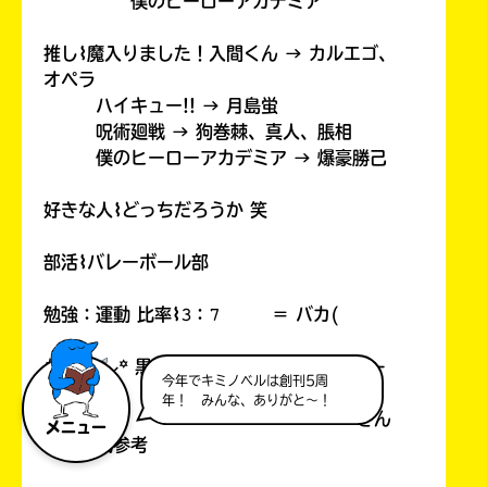
僕のヒーローアカデミア
推し⌇魔入りました！入間くん → カルエゴ、
オペラ
ハイキュー!! → 月島蛍
呪術廻戦 → 狗巻棘、真人、脹相
僕のヒーローアカデミア → 爆豪勝己
好きな人⌇どっちだろうか 笑
部活⌇バレーボール部
勉強：運動 比率⌇𝟹：𝟽 ＝ バカ(
# ︎┊︎
⸝꙳ 黒狼 悠牙 - 𝙺𝚘𝚔𝚔𝚊𝚖𝚒 𝚈𝚞𝚐𝚊 -
今年でキミノベルは創刊5周
꒷꒦
年！ みんな、ありがと～！
さん
メニュー
の雰囲気参考