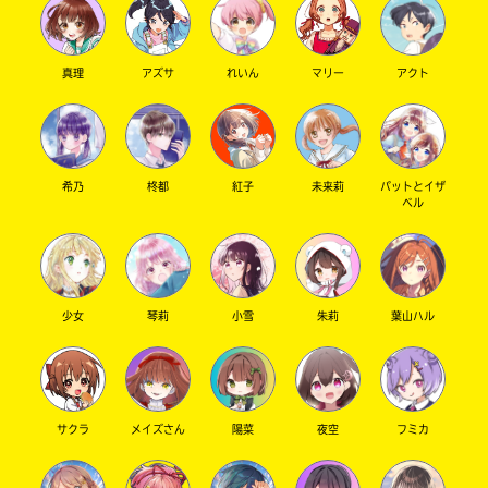
真理
アズサ
れいん
マリー
アクト
希乃
柊都
紅子
未来莉
パットとイザ
ベル
少女
琴莉
小雪
朱莉
葉山ハル
サクラ
メイズさん
陽菜
夜空
フミカ