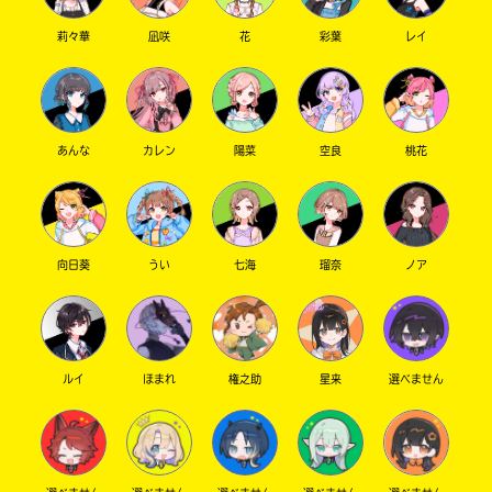
莉々華
凪咲
花
彩葉
レイ
あんな
カレン
陽菜
空良
桃花
向日葵
うい
七海
瑠奈
ノア
ルイ
ほまれ
権之助
星来
選べません