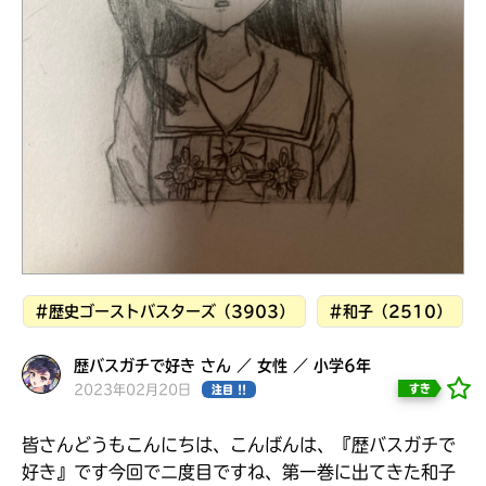
見つかる
#歴史ゴーストバスターズ（3903）
#和子（2510）
歴バスガチで好き さん ／ 女性 ／ 小学6年
2023年02月20日
すき
注目 !!
本を飛び出して
みんなとおしゃべり
できる掲示板
皆さんどうもこんにちは、こんばんは、『歴バスガチで
好き』です今回でニ度目ですね、第一巻に出てきた和子