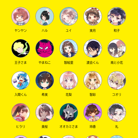
キーワードから探す
ヤンヤン
ハル
ユイ
実月
和子
王子さま
やまねこ
智絵里
渡会くん
南と小花
オフィシャルアカウント
入間くん
希実
花梨
智彩
コオリ
SNSでシェアする
ヒラリ
美桜
オオカミさま
玲香
礼