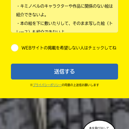
・キミノベルのキャラクターや作品に関係のない絵は
小学3年
紹介できないよ。
・本の絵を下に敷いたりして、そのまま写した絵（ト
小学4年
レース）も紹介できないよ。
小学5年
・他人の絵を勝手に投稿しないでね。
WEBサイトの掲載を希望しない人はチェックしてね
・送ってからすぐには紹介されないので、待ってて
小学6年
ね。
中学1年
・まだ読んでいない人たちに、本の内容のネタバレに
送信する
ならないよう気をつけてね。
中学2年
・キャンペーン開催中は、投稿した後の画面にバナー
※
プライバシーポリシー
の同意の上送信お願いします
中学3年
が出るので、そこから応募してね。
・ポプラ社の宣伝物で紹介させてもらうことがある
高校生以上
よ。
・かき終えたら、人を傷つけていたり、個人情報をか
きこんでいたり、字がまちがっていたりしないか、読