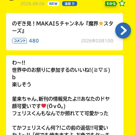
2026.08.06
わかる
NEW
注目 !!
のぞき見！MAKAI５チャンネル『魔界
スタ
ーズ』
480
2026年03月10日
コメント
わ〜!!
世界中のお祭りに参加するのいいね!(≧∇≦)
b
楽しそう
星来ちゃん､新刊の情報見たよ!!あなたのドヤ
顔可愛いです
(ӦｖӦ｡)
フェリスくんもなんでか照れてて可愛かった
てかフェリスくん何?!この前の返信!!可愛い
かよ〜!!「何でも焼きますよ｡お魚でもケーキ