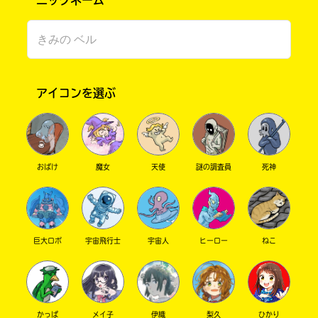
ニックネーム
アイコンを選ぶ
このマチのことを
おばけ
魔女
天使
謎の調査員
死神
もっと知りたい
キミに
巨大ロボ
宇宙飛行士
宇宙人
ヒーロー
ねこ
かっぱ
メイ子
伊織
梨久
ひかり