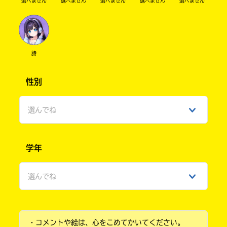
選べません
選べません
選べません
選べません
選べません
詩
性別
選んでね
男性
学年
女性
選んでね
ひみつ
小学1年
・コメントや絵は、心をこめてかいてください。
小学2年