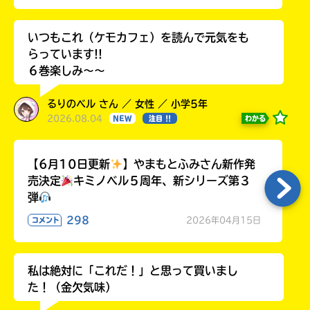
いつもこれ（ケモカフェ）を読んで元気をも
らっています!!
６巻楽しみ～～
るりのベル さん ／ 女性 ／ 小学5年
2026.08.04
わかる
NEW
注目 !!
【6月10日更新
】やまもとふみさん新作発
売決定
キミノベル５周年、新シリーズ第３
弾
298
2026年04月15日
コメント
私は絶対に「これだ！」と思って買いまし
た！（金欠気味）