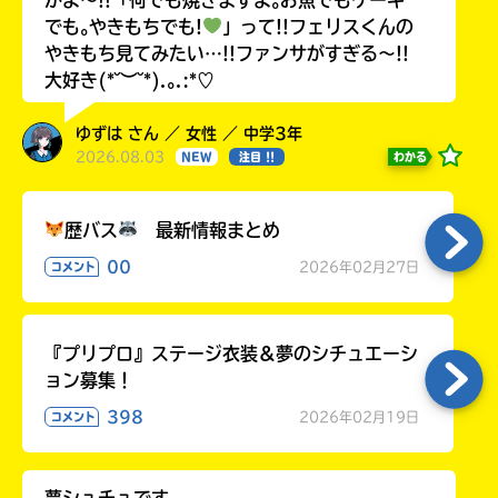
でも｡やきもちでも!
」って!!フェリスくんの
やきもち見てみたい…!!ファンサがすぎる〜!!
大好き(*˘︶˘*).｡.:*♡
ゆずは さん ／ 女性 ／ 中学3年
2026.08.03
わかる
NEW
注目 !!
歴バス
最新情報まとめ
00
2026年02月27日
コメント
『プリプロ』ステージ衣装＆夢のシチュエーシ
ョン募集！
398
2026年02月19日
コメント
夢シュチュです