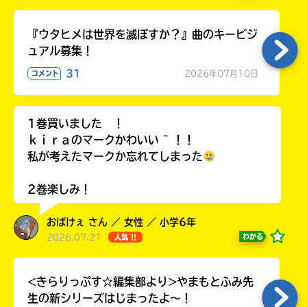
ラ
ー
『ウタヒメは世界を滅ぼすか？』曲のキービジ
が
ュアル募集！
あ
る
31
2026年07月10日
コメント
の
で、
も
1巻買いました ！
う
ｋｉｒａのマークかわいい ~ ！！
一
私が考えたマークか忘れてしまった
度
い
確
い
2巻楽しみ！
え
認
し
おばけぇ さん ／ 女性 ／ 小学6年
て
2026.07.21
わかる
人気 !!
み
て
ね
<きらりっぷす☆編集部より>やまもとふみ先
生の新シリーズはじまったよ～！
戻