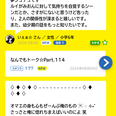
ルイがみおんに対して気持ちを自覚するシー
ンだとか、さすがにないと思うけど告った
り、2人の関係性が深まると嬉しいです。
また、幼少期の話をもっと知りたいです。
いぇぁ☆ さん ／ 女性 ／ 小学6年
2026.08.05
わかる
NEW
注目 !!
なんでもトーク☆Part.114
177
2026年08月04日
コメント
NEW
♢ ♦︎ ♢ ♦︎ ♢ 𓐄 𓐄 𓐄 𓐄 𓐄 𓐄 𓐄 𓐄 𓐄 𓐄 𓐄 𓐄 ♢ ♦︎
♢ ♦︎ ♢
オマエの身も心もぜーんぶ俺のもの
◌ ⊹₊˚
さっさと俺に惚れちまえばいいのによ 笑