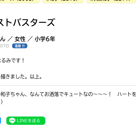
ストバスターズ
ん ／ 女性 ／ 小学6年
月07日
注目 !!
はるみです！
ん描きました。以上。
の和子ちゃん、なんてお洒落でキュートなの～～～！ ハート
り）
みんなの絵が
見られる
ギャラリー