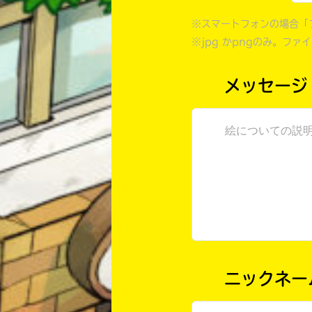
※スマートフォンの場合「
※jpg かpngのみ。ファ
メッセージ
ニックネー