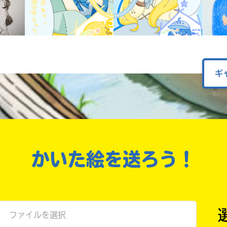
オフィシャルアカウント
ラ
ー
が
あ
Loading
.
.
.
る
の
ギ
で、
も
SNSでシェアする
う
一
度
い
確
い
え
認
かいた絵を送ろう！
し
て
み
て
ね
ファイルを選択