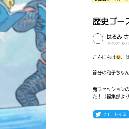
歴史ゴー
はるみ さ
2023年02
こんにちは
、
節分の和子ちゃ
鬼ファッション
た！（編集部よ