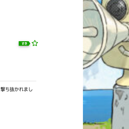
すき
を撃ち抜かれまし
自分だけの
本だなが作れる！