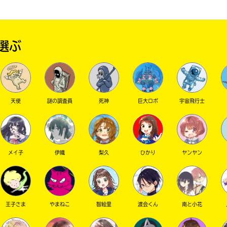
選ぶ
天使
謎の調査員
死神
巨大ロボ
宇宙飛行士
メイ子
伊織
梨久
ひかり
ヤンヤン
王子さま
やまねこ
智絵里
渡会くん
南と小花