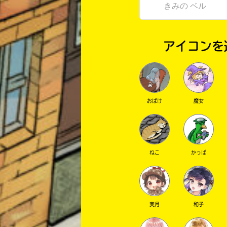
アイコンを
おばけ
魔女
ねこ
かっぱ
実月
和子