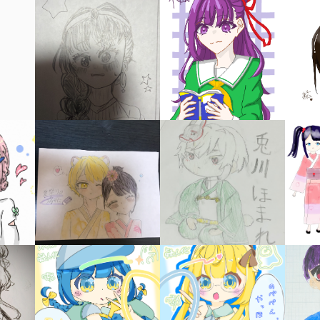
キーワードから探す
入
力
内
容
に
エ