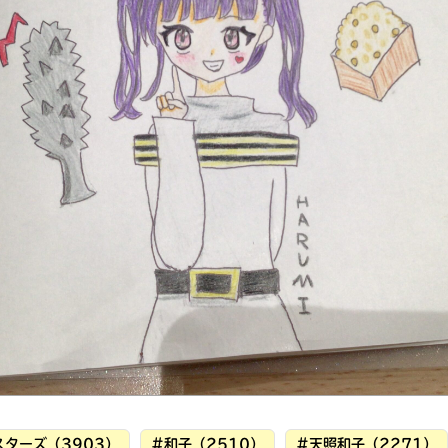
読みたい本が
見つかる
大人気
シリーズに
出会える
ターズ（3903）
#和子（2510）
#天照和子（2271）