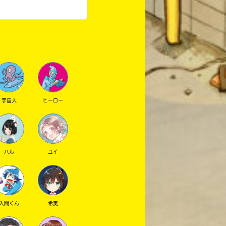
宇宙人
ヒーロー
ハル
ユイ
入間くん
希実