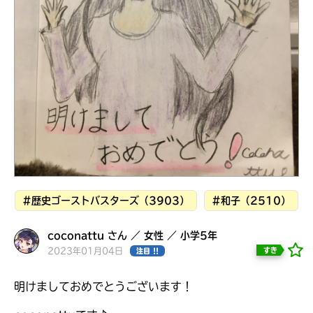
見つかる
本を飛び出して
みんなとおしゃべり
できる掲示板
#歴史ゴーストバスターズ（3903）
#和子（2510）
coconattu さん ／ 女性 ／ 小学5年
2023年01月04日
すき
注目 !!
本を飛び出して
みんなとおしゃべり
できる掲示板
明けましておめでとうございます！