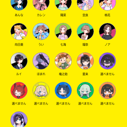
あんな
カレン
陽菜
空良
桃花
向日葵
うい
七海
瑠奈
ノア
ルイ
ほまれ
権之助
星来
選べません
選べません
選べません
選べません
選べません
選べません