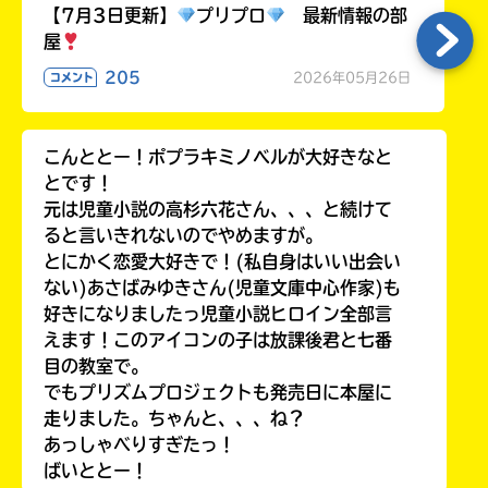
る
【7月3日更新】
プリプロ
最新情報の部
屋
205
2026年05月26日
コメント
こんととー！ポプラキミノベルが大好きなと
とです！
元は児童小説の高杉六花さん、、、と続けて
ると言いきれないのでやめますが。
とにかく恋愛大好きで！(私自身はいい出会い
ない)あさばみゆきさん(児童文庫中心作家)も
好きになりましたっ児童小説ヒロイン全部言
えます！このアイコンの子は放課後君と七番
目の教室で。
でもプリズムプロジェクトも発売日に本屋に
走りました。ちゃんと、、、ね？
あっしゃべりすぎたっ！
ばいととー！