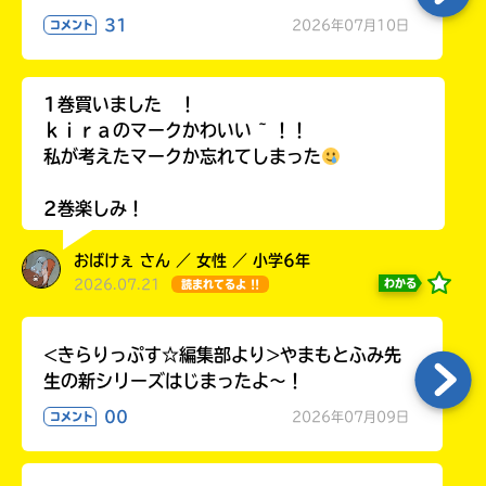
ラ
31
2026年07月10日
コメント
ー
が
あ
1巻買いました ！
る
ｋｉｒａのマークかわいい ~ ！！
の
私が考えたマークか忘れてしまった
で、
も
2巻楽しみ！
う
一
度
おばけぇ さん ／ 女性 ／ 小学6年
い
確
い
2026.07.21
わかる
読まれてるよ !!
え
認
し
<きらりっぷす☆編集部より>やまもとふみ先
て
み
生の新シリーズはじまったよ～！
て
00
2026年07月09日
コメント
ね
戻