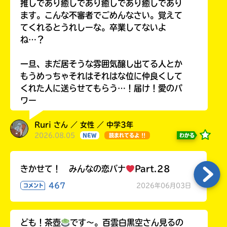
推しであり癒しであり癒しであり癒しであり
ます。こんな不審者でごめんなさい。覚えて
てくれるとうれしーな。卒業してないよ
ね…？
一旦、まだ居そうな雰囲気醸し出てる人とか
もうめっちゃそれはそれはな位に仲良くして
くれた人に送らせてもらう…！届け！愛のパ
ワー
Ruri さん ／ 女性 ／ 中学3年
2026.08.05
わかる
NEW
読まれてるよ !!
きかせて！ みんなの恋バナ
Part.28
467
2026年06月03日
コメント
ども！茶壺
です～。百雲白黒空さん見るの