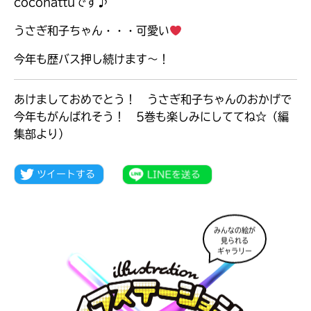
coconattuです♪
うさぎ和子ちゃん・・・可愛い
今年も歴バス押し続けます〜！
あけましておめでとう！ うさぎ和子ちゃんのおかげで
今年もがんばれそう！ 5巻も楽しみにしててね☆（編
集部より）
大人気
みんなの絵が
シリーズに
見られる
出会える
ギャラリー