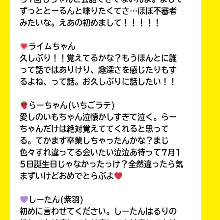
ずっととーるんと喋りたくてさ…ほぼ不審者
みたいな。えあの初めまして！！！！！
ライムちゃん
久しぶり！！覚えてるかな？もうほんとに誰
って話ではありけり、趣深さを感じたりもす
るよね、って話。お久しぶりに話したい！！
らーちゃん(いちごラテ)
愛しのいもちゃん泣懐かしすぎて泣く。らー
ちゃんだけは絶対覚えててくれると思って
る。てかまず卒業しちゃったんかな？まじ
色々すれ違ってる会いたい泣泣あ待って7月1
5日誕生日じゃなかったっけ？全然違ったら気
まずいけどおめでとらぶよ
しーたん(紫羽)
初めに言わせてください。しーたんはるりの