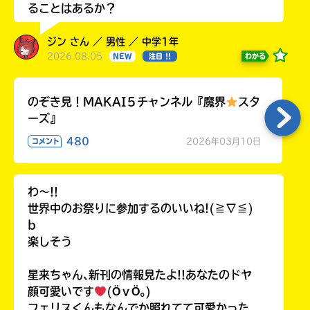
ることはあるか？
ジン さん ／ 男性 ／ 中学1年
2026.08.05
わかる
NEW
注目 !!
のぞき見！MAKAI５チャンネル『魔界
スタ
ーズ』
480
2026年03月10日
コメント
わ〜!!
世界中のお祭りに参加するのいいね!(≧∇≦)
b
楽しそう
星来ちゃん､新刊の情報見たよ!!あなたのドヤ
顔可愛いです
(ӦｖӦ｡)
フェリスくんもなんでか照れてて可愛かった