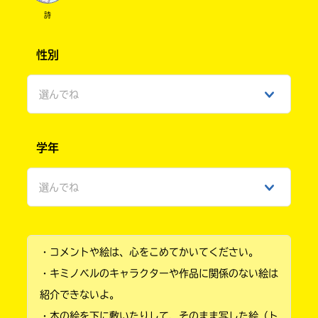
詩
性別
選んでね
男性
学年
女性
選んでね
ひみつ
小学1年
・コメントや絵は、心をこめてかいてください。
小学2年
・キミノベルのキャラクターや作品に関係のない絵は
小学3年
紹介できないよ。
・本の絵を下に敷いたりして、そのまま写した絵（ト