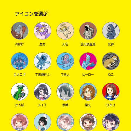
アイコンを選ぶ
おばけ
魔女
天使
謎の調査員
死神
このマチのことを
もっと知りたい
キミに
巨大ロボ
宇宙飛行士
宇宙人
ヒーロー
ねこ
かっぱ
メイ子
伊織
梨久
ひかり