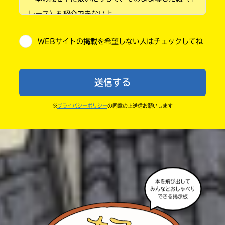
小学4年
レース）も紹介できないよ。
小学5年
・他人の絵を勝手に投稿しないでね。
WEBサイトの掲載を希望しない人はチェックしてね
・送ってからすぐには紹介されないので、待ってて
小学6年
ね。
中学1年
・まだ読んでいない人たちに、本の内容のネタバレに
送信する
ならないよう気をつけてね。
中学2年
・キャンペーン開催中は、投稿した後の画面にバナー
※
プライバシーポリシー
の同意の上送信お願いします
中学3年
が出るので、そこから応募してね。
・ポプラ社の宣伝物で紹介させてもらうことがある
高校生以上
よ。
・かき終えたら、人を傷つけていたり、個人情報をか
きこんでいたり、字がまちがっていたりしないか、読
本を飛び出して
みんなとおしゃべり
みなおしてみてね。
できる掲示板