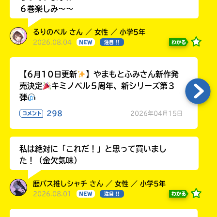
６巻楽しみ～～
るりのベル さん ／ 女性 ／ 小学5年
2026.08.04
わかる
NEW
注目 !!
【6月10日更新
】やまもとふみさん新作発
売決定
キミノベル５周年、新シリーズ第３
弾
298
2026年04月15日
コメント
私は絶対に「これだ！」と思って買いまし
た！（金欠気味）
歴バス推しシャチ さん ／ 女性 ／ 小学5年
2026.08.01
わかる
NEW
注目 !!