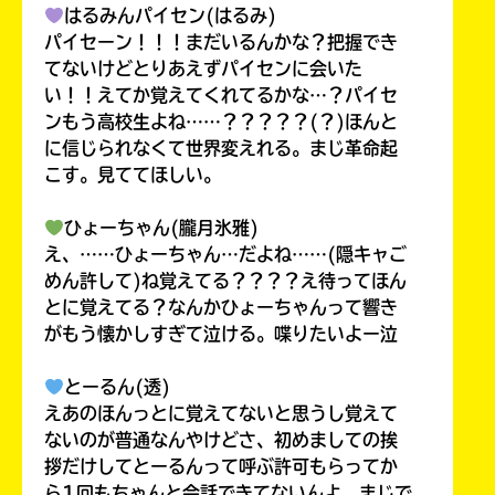
はるみんパイセン(はるみ)
パイセーン！！！まだいるんかな？把握でき
てないけどとりあえずパイセンに会いた
い！！えてか覚えてくれてるかな…？パイセ
ンもう高校生よね……？？？？？(？)ほんと
に信じられなくて世界変えれる。まじ革命起
こす。見ててほしい。
ひょーちゃん(朧月氷雅)
え、……ひょーちゃん…だよね……(隠キャご
めん許して)ね覚えてる？？？？え待ってほん
とに覚えてる？なんかひょーちゃんって響き
がもう懐かしすぎて泣ける。喋りたいよー泣
とーるん(透)
えあのほんっとに覚えてないと思うし覚えて
ないのが普通なんやけどさ、初めましての挨
拶だけしてとーるんって呼ぶ許可もらってか
ら1回もちゃんと会話できてないんよ。まじで