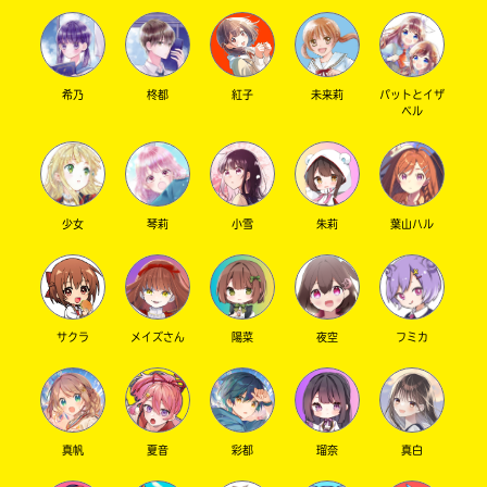
希乃
柊都
紅子
未来莉
パットとイザ
ベル
少女
琴莉
小雪
朱莉
葉山ハル
サクラ
メイズさん
陽菜
夜空
フミカ
真帆
夏音
彩都
瑠奈
真白