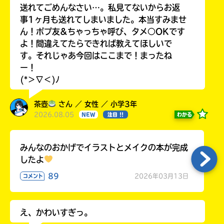
送れてごめんなさい…。私見てないからお返
事1ヶ月も送れてしまいました。本当すみませ
ん！ポプ友&ちゃっちゃ呼び、タメ○OKです
よ！間違えてたらできれば教えてほしいで
す。それじゃあ今回はここまで！まったね
ー！
(*＞∇＜)ﾉ
茶壺
さん ／ 女性 ／ 小学3年
2026.08.05
わかる
NEW
注目 !!
みんなのおかげでイラストとメイクの本が完成
したよ
89
2026年03月13日
コメント
え、かわいすぎっ。