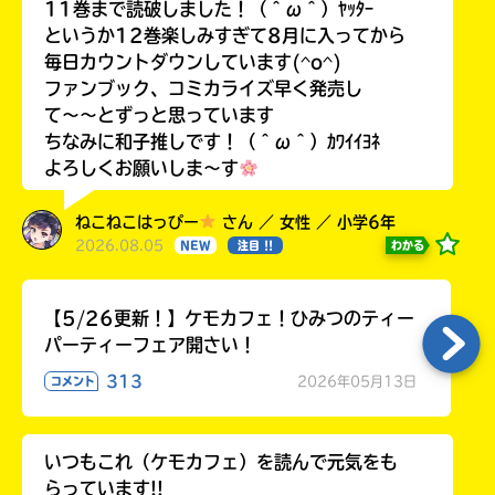
11巻まで読破しました！（＾ω＾）ﾔｯﾀｰ
というか12巻楽しみすぎて8月に入ってから
毎日カウントダウンしています(^o^)
ファンブック、コミカライズ早く発売し
て〜〜とずっと思っています
ちなみに和子推しです！（＾ω＾）ｶﾜｲｲﾖﾈ
よろしくお願いしま〜す
ねこねこはっぴー
さん ／ 女性 ／ 小学6年
2026.08.05
わかる
NEW
注目 !!
【5/26更新！】ケモカフェ！ひみつのティー
パーティーフェア開さい！
313
2026年05月13日
コメント
いつもこれ（ケモカフェ）を読んで元気をも
らっています!!