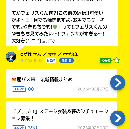
てかフェリスくん何?!この前の返信!!可愛い
かよ〜!!「何でも焼きますよ｡お魚でもケーキ
でも｡やきもちでも!
」って!!フェリスくんの
やきもち見てみたい…!!ファンサがすぎる〜!!
大好き(*˘︶˘*).｡.:*♡
ゆずは さん ／ 女性 ／ 中学3年
2026.08.03
わかる
NEW
注目 !!
歴バス
最新情報まとめ
00
2026年02月27日
コメント
『プリプロ』ステージ衣装＆夢のシチュエーシ
ョン募集！
398
2026年02月19日
コメント