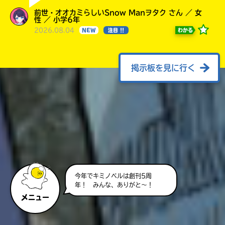
前世・オオカミらしいSnow Manヲタク さん ／ 女
性 ／ 小学6年
2026.08.04
わかる
NEW
注目 !!
掲示板を見に行く
今年でキミノベルは創刊5周
年！ みんな、ありがと～！
メニュー