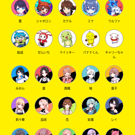
愛
シャオロン
カケル
ミケ
ウルファ
航成
ぜんいち
マイッキー
バナナくん
キャリーちゃ
ん
みおん
凛
真織
柚
亜子
莉々華
凪咲
花
彩葉
レイ