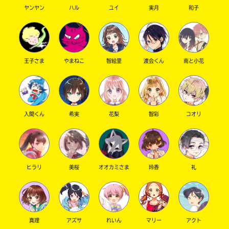
ヤンヤン
ハル
ユイ
実月
和子
キーワードから探す
王子さま
やまねこ
智絵里
渡会くん
南と小花
入間くん
希実
花梨
智彩
コオリ
オフィシャルアカウント
ヒラリ
美桜
オオカミさま
玲香
礼
SNSでシェアする
真理
アズサ
れいん
マリー
アクト