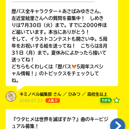
￣￣￣￣￣￣￣￣￣￣￣￣￣￣￣￣￣￣
歴バス全キャラクター＋あさばみゆきさん、
左近堂絵里さんへの質問を募集中！ しめき
りは7月30日（火）まで。すでに2000件ほ
Loading
.
.
.
ど届いています。本当にありがとう！
そして、イラストコンテストも開さい中。5周
年をお祝いする絵を送ってね！ こちらは8月
31日（月）まで。夏休みによかったら描いて
送ってね！
どちらもくわしくは「歴バス
5周年スペシ
ャル情報！」のトピックスをチェックして
ね。
入
キミノベル編集部 さん ／ ひみつ ／ 高校生以上
力
2026.07.23
わかる
人気 !!
内
容
『ウタヒメは世界を滅ぼすか？』曲のキービジ
に
ュアル募集！
エ