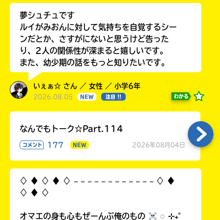
夢シュチュです
ルイがみおんに対して気持ちを自覚するシー
ンだとか、さすがにないと思うけど告った
り、2人の関係性が深まると嬉しいです。
また、幼少期の話をもっと知りたいです。
いぇぁ☆ さん ／ 女性 ／ 小学6年
2026.08.05
わかる
NEW
注目 !!
なんでもトーク☆Part.114
177
2026年08月04日
コメント
NEW
♢ ♦︎ ♢ ♦︎ ♢ 𓐄 𓐄 𓐄 𓐄 𓐄 𓐄 𓐄 𓐄 𓐄 𓐄 𓐄 𓐄 ♢ ♦︎
♢ ♦︎ ♢
オマエの身も心もぜーんぶ俺のもの
◌ ⊹₊˚