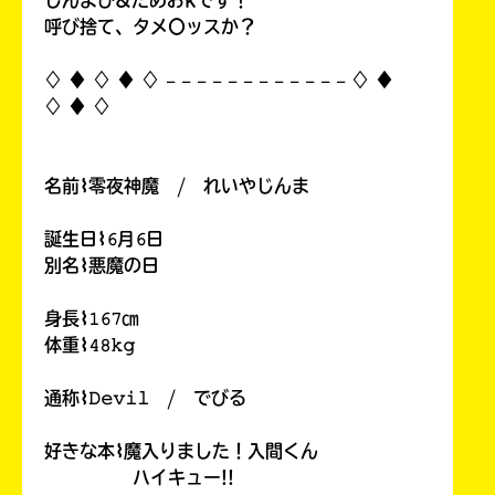
じんよび&ためおkです！
呼び捨て、タメ〇ッスか？
♢ ♦︎ ♢ ♦︎ ♢ 𓐄 𓐄 𓐄 𓐄 𓐄 𓐄 𓐄 𓐄 𓐄 𓐄 𓐄 𓐄 ♢ ♦︎
♢ ♦︎ ♢
名前⌇零夜神魔 / れいやじんま
誕生日⌇𝟼月𝟼日
別名⌇悪魔の日
身長⌇𝟷𝟼𝟽㎝
体重⌇𝟺𝟾𝚔𝚐
通称⌇𝙳𝚎𝚟𝚒𝚕 / でびる
好きな本⌇魔入りました！入間くん
ハイキュー!!