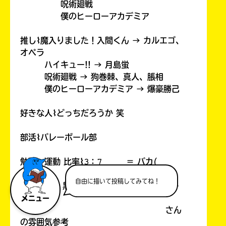
呪術廻戦
僕のヒーローアカデミア
推し⌇魔入りました！入間くん → カルエゴ、
オペラ
ハイキュー!! → 月島蛍
呪術廻戦 → 狗巻棘、真人、脹相
僕のヒーローアカデミア → 爆豪勝己
好きな人⌇どっちだろうか 笑
部活⌇バレーボール部
勉強：運動 比率⌇𝟹：𝟽 ＝ バカ(
自由に描いて投稿してみてね！
# ︎┊︎
⸝꙳ 黒狼 悠牙 - 𝙺𝚘𝚔𝚔𝚊𝚖𝚒 𝚈𝚞𝚐𝚊 -
꒷꒦
メニュー
さん
の雰囲気参考