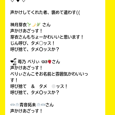
♢ ♦︎ ♢
声かけしてくれた者、褒めて遣わす((
神月芽衣
さん
声かけあざっす！
芽衣さんもちょーかわいいと思います！
じん呼び、タメ◯ッス！
呼び捨て、タメ〇ッスか？
❤︎ᬼ 苺乃 べりぃ ପଓ
さん
声かけあざっす！
べりぃさんこそお名前と雰囲気かわいいっ
す！
呼び捨て ＆ タメ
ッス！
呼び捨て、タメ〇ッスか？
青音拓未
さん
声かけあざっす！