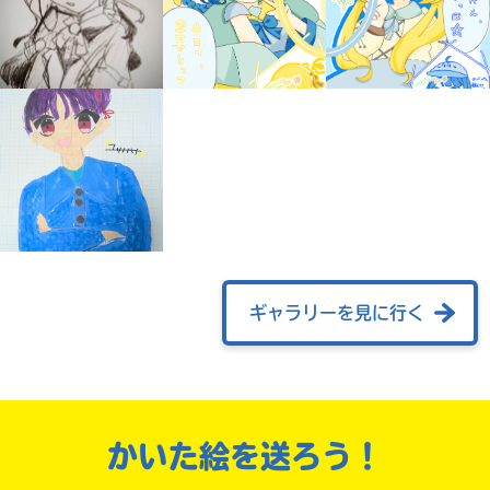
自分だけの
ギャラリーを見に行く
本だなが作れる！
かいた絵を送ろう！