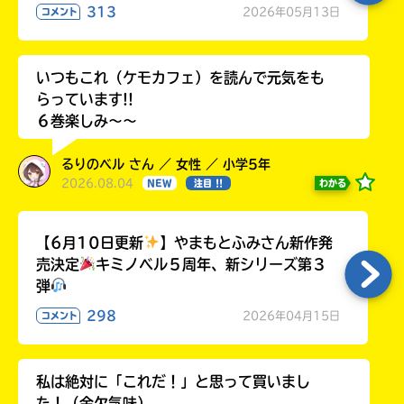
313
2026年05月13日
コメント
いつもこれ（ケモカフェ）を読んで元気をも
らっています!!
６巻楽しみ～～
るりのベル さん ／ 女性 ／ 小学5年
2026.08.04
わかる
NEW
注目 !!
【6月10日更新
】やまもとふみさん新作発
売決定
キミノベル５周年、新シリーズ第３
弾
298
2026年04月15日
コメント
私は絶対に「これだ！」と思って買いまし
た！（金欠気味）