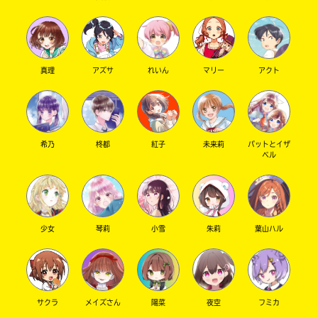
真理
アズサ
れいん
マリー
アクト
希乃
柊都
紅子
未来莉
パットとイザ
ベル
少女
琴莉
小雪
朱莉
葉山ハル
サクラ
メイズさん
陽菜
夜空
フミカ