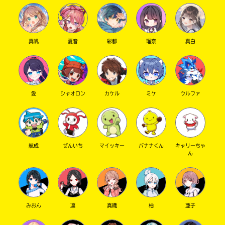
真帆
夏音
彩都
瑠奈
真白
愛
シャオロン
カケル
ミケ
ウルファ
航成
ぜんいち
マイッキー
バナナくん
キャリーちゃ
ん
みおん
凛
真織
柚
亜子