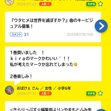
ラ
2026.07.23
わかる
人気 !!
ー
が
あ
『ウタヒメは世界を滅ぼすか？』曲のキービジ
る
ュアル募集！
の
31
2026年07月10日
コメント
で、
も
う
1巻買いました ！
一
ｋｉｒａのマークかわいい ~ ！！
度
い
私が考えたマークか忘れてしまった
確
い
え
認
し
2巻楽しみ！
て
み
おばけぇ さん ／ 女性 ／ 小学6年
て
2026.07.21
わかる
人気 !!
ね
戻
<きらりっぷす☆編集部より>やまもとふみ先