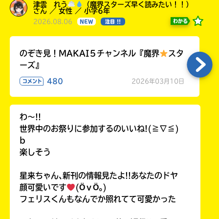
津雲 れう
（魔界スターズ早く読みたい！！）
さん ／ 女性 ／ 小学6年
2026.08.06
わかる
NEW
注目 !!
のぞき見！MAKAI５チャンネル『魔界
スタ
ーズ』
480
2026年03月10日
コメント
わ〜!!
世界中のお祭りに参加するのいいね!(≧∇≦)
b
楽しそう
星来ちゃん､新刊の情報見たよ!!あなたのドヤ
顔可愛いです
(ӦｖӦ｡)
フェリスくんもなんでか照れてて可愛かった