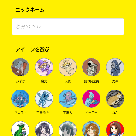
ニックネーム
アイコンを選ぶ
このマチのことを
もっと知りたい
キミに
おばけ
魔女
天使
謎の調査員
死神
巨大ロボ
宇宙飛行士
宇宙人
ヒーロー
ねこ