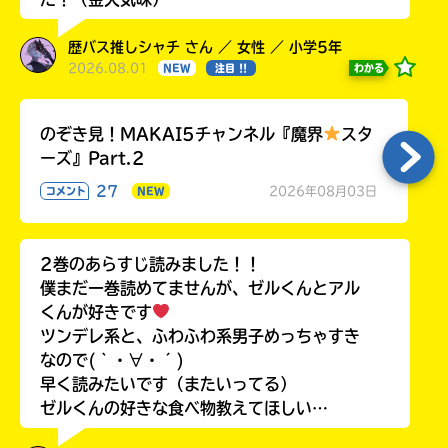
歴バス推しシャチ さん ／ 女性 ／ 小学5年
2026.08.01
わかる
NEW
注目 !!
のぞき見！MAKAI5チャンネル『魔界
スタ
ーズ』Part.2
27
2026年08月03日
コメント
NEW
2巻のあらすじ読みました！！
僕まだ一巻読めてませんが、ゼルくんとアル
くんが好きです
ツンデレ系と、ふわふわ系男子めっちゃすき
なので(｀・∀・´)
早く読みたいです（またいってる）
ゼルくんの好きな食べ物教えてほしい…