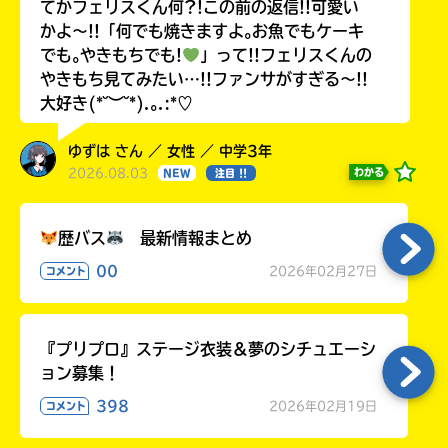
てかフェリスくん何?!この前の返信!!可愛い
かよ〜!!「何でも焼きますよ｡お魚でもケーキ
でも｡やきもちでも!
」って!!フェリスくんの
やきもち見てみたい…!!ファンサがすぎる〜!!
大好き(*˘︶˘*).｡.:*♡
ゆずは さん ／ 女性 ／ 中学3年
2026.08.03
わかる
NEW
注目 !!
歴バス
最新情報まとめ
00
2026年02月27日
コメント
『プリプロ』ステージ衣装＆夢のシチュエーシ
ョン募集！
398
2026年02月19日
コメント