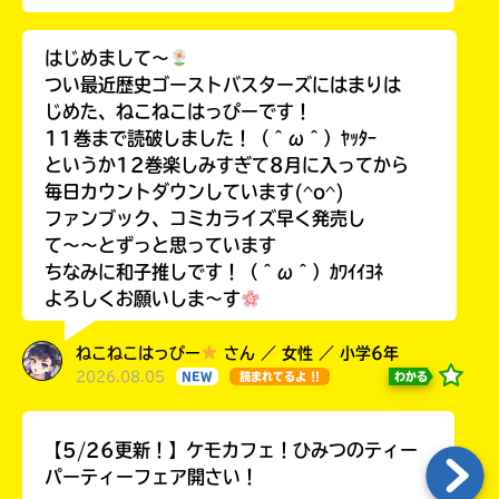
はじめまして〜
つい最近歴史ゴーストバスターズにはまりは
じめた、ねこねこはっぴーです！
11巻まで読破しました！（＾ω＾）ﾔｯﾀｰ
というか12巻楽しみすぎて8月に入ってから
毎日カウントダウンしています(^o^)
ファンブック、コミカライズ早く発売し
て〜〜とずっと思っています
ちなみに和子推しです！（＾ω＾）ｶﾜｲｲﾖﾈ
よろしくお願いしま〜す
ねこねこはっぴー
さん ／ 女性 ／ 小学6年
2026.08.05
わかる
NEW
読まれてるよ !!
【5/26更新！】ケモカフェ！ひみつのティー
パーティーフェア開さい！