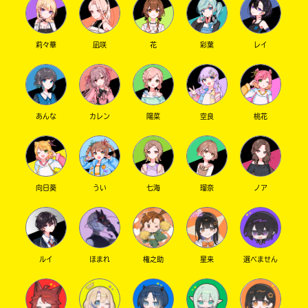
莉々華
凪咲
花
彩葉
レイ
あんな
カレン
陽菜
空良
桃花
向日葵
うい
七海
瑠奈
ノア
ルイ
ほまれ
権之助
星来
選べません