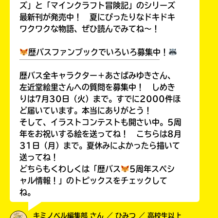
ズ」と「マインクラフト冒険記」のシリーズ
最新刊が発売中！ 夏にぴったりなドキドキ
ワクワクな物語、ぜひ読んでみてね～！
Loading
.
.
.
歴バスファンブックでいろいろ募集中！
￣￣￣￣￣￣￣￣￣￣￣￣￣￣￣￣￣￣
歴バス全キャラクター＋あさばみゆきさん、
左近堂絵里さんへの質問を募集中！ しめき
りは7月30日（火）まで。すでに2000件ほ
ど届いています。本当にありがとう！
そして、イラストコンテストも開さい中。5周
年をお祝いする絵を送ってね！ こちらは8月
31日（月）まで。夏休みによかったら描いて
送ってね！
入
どちらもくわしくは「歴バス
5周年スペシ
力
ャル情報！」のトピックスをチェックして
内
ね。
容
に
エ
キミノベル編集部 さん ／ ひみつ ／ 高校生以上