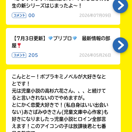
る
生の新シリーズはじまったよ～！
00
2026年07月09日
コメント
【7月3日更新】
プリプロ
最新情報の部
屋
205
2026年05月26日
コメント
こんととー！ポプラキミノベルが大好きなと
とです！
元は児童小説の高杉六花さん、、、と続けて
ると言いきれないのでやめますが。
とにかく恋愛大好きで！(私自身はいい出会い
ない)あさばみゆきさん(児童文庫中心作家)も
好きになりましたっ児童小説ヒロイン全部言
えます！このアイコンの子は放課後君と七番