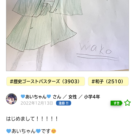
見つかる
本を飛び出して
みんなとおしゃべり
できる掲示板
#歴史ゴーストバスターズ（3903）
#和子（2510）
あいちゃん
さん ／ 女性 ／ 小学4年
2022年12月13日
すき
注目 !!
本を飛び出して
はじめまして！！！！！
みんなとおしゃべり
できる掲示板
あいちゃん
です