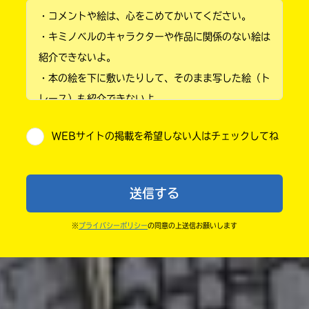
・コメントや絵は、心をこめてかいてください。
小学2年
・キミノベルのキャラクターや作品に関係のない絵は
小学3年
紹介できないよ。
・本の絵を下に敷いたりして、そのまま写した絵（ト
小学4年
レース）も紹介できないよ。
小学5年
・他人の絵を勝手に投稿しないでね。
WEBサイトの掲載を希望しない人はチェックしてね
・送ってからすぐには紹介されないので、待ってて
小学6年
ね。
中学1年
・まだ読んでいない人たちに、本の内容のネタバレに
送信する
ならないよう気をつけてね。
中学2年
・キャンペーン開催中は、投稿した後の画面にバナー
※
プライバシーポリシー
の同意の上送信お願いします
中学3年
が出るので、そこから応募してね。
・ポプラ社の宣伝物で紹介させてもらうことがある
高校生以上
よ。
・かき終えたら、人を傷つけていたり、個人情報をか