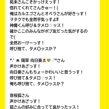
拓未さんこそかっけえっす！
惚れてくれてさんきゅー！(
俺はカルエゴさんとオペラさんが好きっす！
ヲタクでも全然平気っすよ⁉
神魔くん呼び＆タメロ
ッス！
確かここのみんながポプ友だった気がするの
で(
全然おーけーっす！
呼び捨て、タメ〇ッスか？
꒷˖˚ ꔛ‬ 陽翠 向日葵
˖˚꒷さん
声かけあざっす！
向日葵さんもちょーかわいいと思うっす！
呼び捨て&タメ口 ◌ッス！
俺も呼び捨て、タメ〇ッスか？
音桜狐さん
声かけあざっす！
狐さんの好みに合ってて良かったッス！