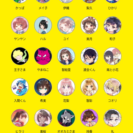
かっぱ
メイ子
伊織
梨久
ひかり
キーワードから探す
ヤンヤン
ハル
ユイ
実月
和子
王子さま
やまねこ
智絵里
渡会くん
南と小花
オフィシャルアカウント
入間くん
希実
花梨
智彩
コオリ
SNSでシェアする
ヒラリ
美桜
オオカミさま
玲香
礼