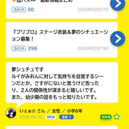
00
2026年02月27日
コメント
『プリプロ』ステージ衣装＆夢のシチュエーシ
ョン募集！
398
2026年02月19日
コメント
夢シュチュです
ルイがみおんに対して気持ちを自覚するシー
ンだとか、さすがにないと思うけど告った
り、2人の関係性が深まると嬉しいです。
また、幼少期の話をもっと知りたいです。
いぇぁ☆ さん ／ 女性 ／ 小学6年
2026.08.05
わかる
NEW
注目 !!