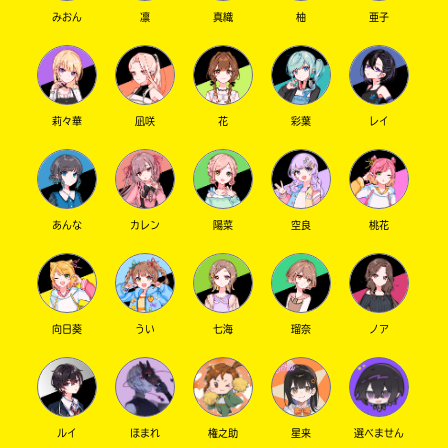
みおん
凛
真織
柚
亜子
莉々華
凪咲
花
彩葉
レイ
あんな
カレン
陽菜
空良
桃花
向日葵
うい
七海
瑠奈
ノア
ルイ
ほまれ
権之助
星来
選べません