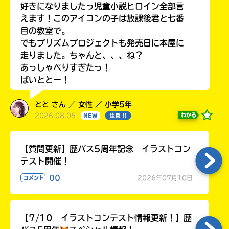
る
好きになりましたっ児童小説ヒロイン全部言
えます！このアイコンの子は放課後君と七番
目の教室で。
でもプリズムプロジェクトも発売日に本屋に
走りました。ちゃんと、、、ね？
あっしゃべりすぎたっ！
ばいととー！
とと さん ／ 女性 ／ 小学5年
2026.08.05
わかる
NEW
注目 !!
【質問更新】歴バス5周年記念 イラストコン
テスト開催！
00
2026年07月10日
コメント
【7/10 イラストコンテスト情報更新！】歴