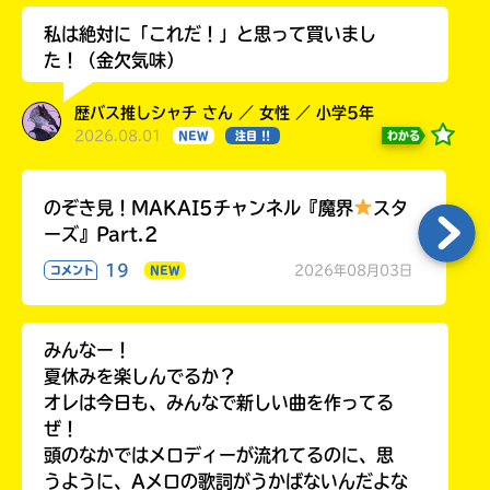
私は絶対に「これだ！」と思って買いまし
た！（金欠気味）
歴バス推しシャチ さん ／ 女性 ／ 小学5年
2026.08.01
わかる
NEW
注目 !!
のぞき見！MAKAI5チャンネル『魔界
スタ
ーズ』Part.2
19
2026年08月03日
コメント
NEW
みんなー！
夏休みを楽しんでるか？
オレは今日も、みんなで新しい曲を作ってる
ぜ！
頭のなかではメロディーが流れてるのに、思
うように、Aメロの歌詞がうかばないんだよな