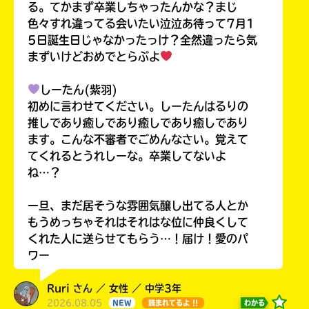
る。てかまず卒業しちゃったんかな？まじ
色々すれ違ってる会いたい泣泣あ待って7月1
5日誕生日じゃなかったっけ？全然違ったら気
まずいけどおめでとらぶよ
しーたん(紫羽)
初めに言わせてください。しーたんはるりの
推しであり癒しであり癒しであり癒しであり
ます。こんな不審者でごめんなさい。覚えて
てくれるとうれしーな。卒業してないよ
ね…？
一旦、まだ居そうな雰囲気醸し出てる人とか
もうめっちゃそれはそれはな位に仲良くして
くれた人に送らせてもらう…！届け！愛のパ
ワー
Ruri さん ／ 女性 ／ 中学3年
2026.08.05
わかる
NEW
読まれてるよ !!