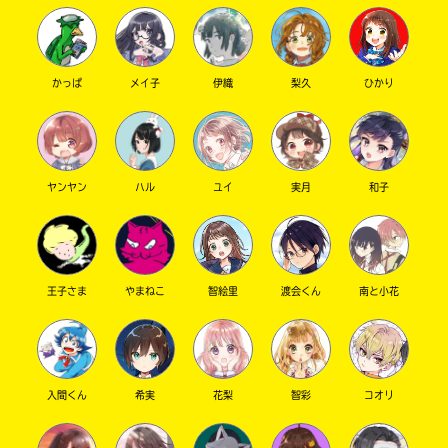
かっぱ
メイ子
伊織
梨久
ひかり
ヤンヤン
ハル
ユイ
実月
和子
このマチのことを
もっと知りたい
キミに
王子さま
やまねこ
智絵里
渡会くん
南と小花
入間くん
希実
花梨
智彩
コオリ