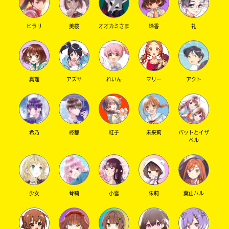
ヒラリ
美桜
オオカミさま
玲香
礼
キーワードから探す
真理
アズサ
れいん
マリー
アクト
希乃
柊都
紅子
未来莉
パットとイザ
ベル
オフィシャルアカウント
少女
琴莉
小雪
朱莉
葉山ハル
SNSでシェアする