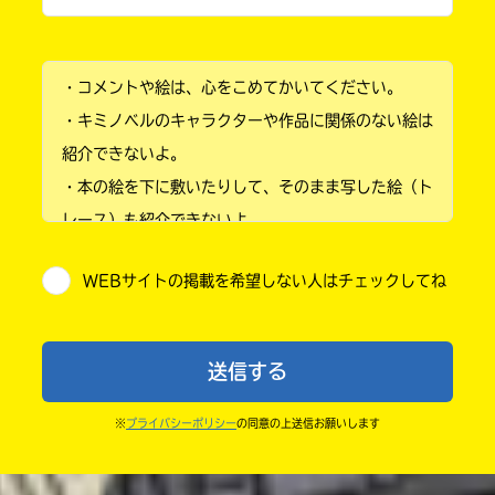
小学1年
・コメントや絵は、心をこめてかいてください。
小学2年
・キミノベルのキャラクターや作品に関係のない絵は
小学3年
紹介できないよ。
・本の絵を下に敷いたりして、そのまま写した絵（ト
小学4年
レース）も紹介できないよ。
小学5年
・他人の絵を勝手に投稿しないでね。
WEBサイトの掲載を希望しない人はチェックしてね
・送ってからすぐには紹介されないので、待ってて
小学6年
ね。
中学1年
・まだ読んでいない人たちに、本の内容のネタバレに
送信する
ならないよう気をつけてね。
中学2年
・キャンペーン開催中は、投稿した後の画面にバナー
※
プライバシーポリシー
の同意の上送信お願いします
中学3年
が出るので、そこから応募してね。
・ポプラ社の宣伝物で紹介させてもらうことがある
高校生以上