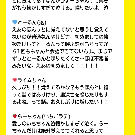
とに覚えてる？なんかひょーちゃんって響き
がもう懐かしすぎて泣ける。喋りたいよー泣
とーるん(透)
えあのほんっとに覚えてないと思うし覚えて
ないのが普通なんやけどさ、初めましての挨
拶だけしてとーるんって呼ぶ許可もらってか
ら1回もちゃんと会話できてないんよ。まじで
ずっととーるんと喋りたくてさ…ほぼ不審者
みたいな。えあの初めまして！！！！！
ライムちゃん
久しぶり！！覚えてるかな？もうほんとに誰
って話ではありけり、趣深さを感じたりもす
るよね、って話。お久しぶりに話したい！！
らーちゃん(いちごラテ)
愛しのいもちゃん泣懐かしすぎて泣く。らー
ちゃんだけは絶対覚えててくれると思って