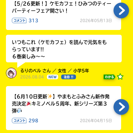
【5/26更新！】ケモカフェ！ひみつのティー
パーティーフェア開さい！
313
2026年05月13日
コメント
いつもこれ（ケモカフェ）を読んで元気をも
らっています!!
６巻楽しみ～～
るりのベル さん ／ 女性 ／ 小学5年
2026.08.04
わかる
NEW
注目 !!
【6月10日更新
】やまもとふみさん新作発
売決定
キミノベル５周年、新シリーズ第３
弾
298
2026年04月15日
コメント