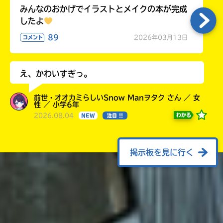
みんなのおかげでイラストとメイクの本が完成
したよ
89
2026年03月13日
コメント
え、かわいすぎっ。
前世・オオカミらしいSnow Manヲタク さん ／ 女
性 ／ 小学6年
2026.08.04
わかる
NEW
注目 !!
掲示板を見に行く