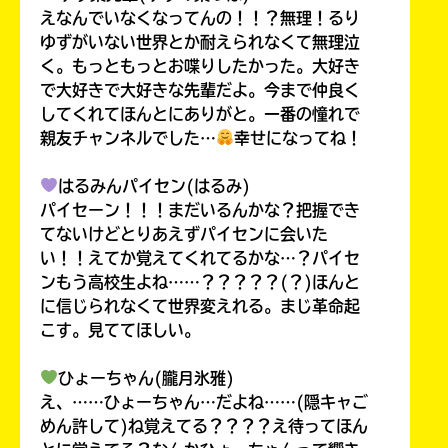
えなんでいなくなってんの！！？無理！るり
ゆずがいない世界とか耐えられなくて無理泣
く。もっともっとお喋りしたかった。大好き
で大好きで大好きな先輩だよ。今まで仲良く
してくれてほんとにありがと。一番の憧れで
親友チャンネルでした…
幸せになってね！
はるみんパイセン(はるみ)
パイセーン！！！まだいるんかな？把握でき
てないけどとりあえずパイセンに会いた
い！！えてか覚えてくれてるかな…？パイセ
ンもう高校生よね……？？？？？(？)ほんと
に信じられなくて世界変えれる。まじ革命起
こす。見ててほしい。
ひょーちゃん(朧月氷雅)
え、……ひょーちゃん…だよね……(隠キャご
めん許して)ね覚えてる？？？？え待ってほん