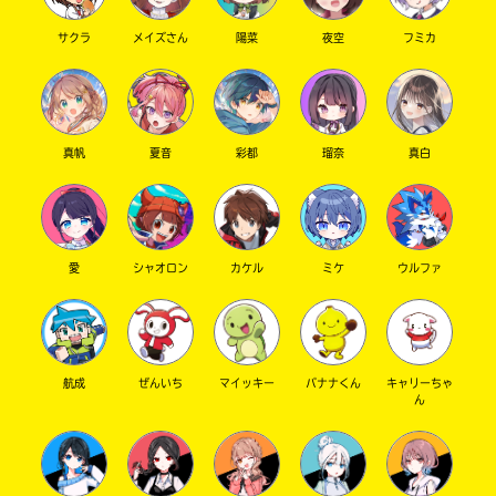
サクラ
メイズさん
陽菜
夜空
フミカ
真帆
夏音
彩都
瑠奈
真白
愛
シャオロン
カケル
ミケ
ウルファ
航成
ぜんいち
マイッキー
バナナくん
キャリーちゃ
ん