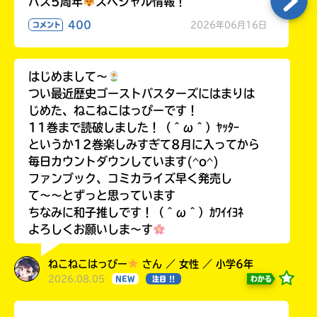
バス5周年
スペシャル情報！
400
2026年06月16日
コメント
はじめまして〜
つい最近歴史ゴーストバスターズにはまりは
じめた、ねこねこはっぴーです！
11巻まで読破しました！（＾ω＾）ﾔｯﾀｰ
というか12巻楽しみすぎて8月に入ってから
毎日カウントダウンしています(^o^)
ファンブック、コミカライズ早く発売し
て〜〜とずっと思っています
ちなみに和子推しです！（＾ω＾）ｶﾜｲｲﾖﾈ
よろしくお願いしま〜す
ねこねこはっぴー
さん ／ 女性 ／ 小学6年
2026.08.05
わかる
NEW
注目 !!