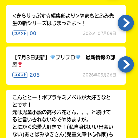
ラ
ー
<きらりっぷす☆編集部より>やまもとふみ先
が
生の新シリーズはじまったよ～！
あ
る
00
2026年07月09日
コメント
の
で、
も
【7月3日更新】
プリプロ
最新情報の部
う
屋
一
度
205
2026年05月26日
コメント
い
確
い
え
認
し
こんととー！ポプラキミノベルが大好きなと
て
とです！
み
元は児童小説の高杉六花さん、、、と続けて
て
ると言いきれないのでやめますが。
ね
とにかく恋愛大好きで！(私自身はいい出会い
ない)あさばみゆきさん(児童文庫中心作家)も
戻