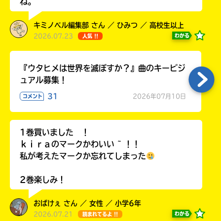
ね。
キミノベル編集部 さん ／ ひみつ ／ 高校生以上
2026.07.23
わかる
人気 !!
Loading
.
.
.
『ウタヒメは世界を滅ぼすか？』曲のキービジ
ュアル募集！
31
2026年07月10日
コメント
1巻買いました ！
ｋｉｒａのマークかわいい ~ ！！
私が考えたマークか忘れてしまった
入
力
2巻楽しみ！
内
容
おばけぇ さん ／ 女性 ／ 小学6年
に
2026.07.21
わかる
読まれてるよ !!
エ