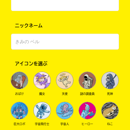
ニックネーム
アイコンを選ぶ
書店に届いた
みんなからのお手紙が
読める
おばけ
魔女
天使
謎の調査員
死神
巨大ロボ
宇宙飛行士
宇宙人
ヒーロー
ねこ