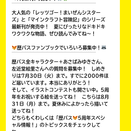
￣￣￣￣￣￣￣￣￣￣￣￣￣￣￣￣￣￣
大人気の「レッツゴー！まいぜんシスター
ズ」と「マインクラフト冒険記」のシリーズ
最新刊が発売中！ 夏にぴったりなドキドキ
ワクワクな物語、ぜひ読んでみてね～！
歴バスファンブックでいろいろ募集中！
￣￣￣￣￣￣￣￣￣￣￣￣￣￣￣￣￣￣
歴バス全キャラクター＋あさばみゆきさん、
左近堂絵里さんへの質問を募集中！ しめき
りは7月30日（火）まで。すでに2000件ほ
ど届いています。本当にありがとう！
そして、イラストコンテストも開さい中。5周
年をお祝いする絵を送ってね！ こちらは8月
31日（月）まで。夏休みによかったら描いて
送ってね！
どちらもくわしくは「歴バス
5周年スペシ
ャル情報！」のトピックスをチェックして