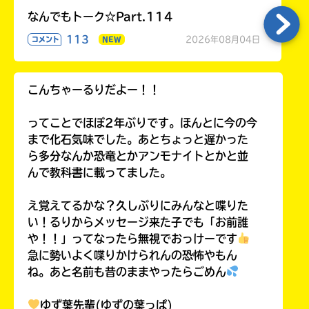
なんでもトーク☆Part.114
113
2026年08月04日
コメント
NEW
こんちゃーるりだよー！！
ってことでほぼ2年ぶりです。ほんとに今の今
まで化石気味でした。あとちょっと遅かった
ら多分なんか恐竜とかアンモナイトとかと並
んで教科書に載ってました。
え覚えてるかな？久しぶりにみんなと喋りた
い！るりからメッセージ来た子でも「お前誰
や！！」ってなったら無視でおっけーです
急に勢いよく喋りかけられんの恐怖やもん
ね。あと名前も昔のままやったらごめん
ゆず葉先輩(ゆずの葉っぱ)