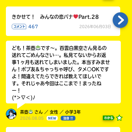
きかせて！ みんなの恋バナ
Part.28
467
2026年06月03日
コメント
ども！茶壺
です～。百雲白黒空さん見るの
送れてごめんなさい…。私見てないからお返
事1ヶ月も送れてしまいました。本当すみませ
ん！ポプ友&ちゃっちゃ呼び、タメ○OKです
よ！間違えてたらできれば教えてほしいで
す。それじゃあ今回はここまで！まったね
ー！
(*＞∇＜)ﾉ
茶壺
さん ／ 女性 ／ 小学3年
2026.08.05
わかる
NEW
注目 !!