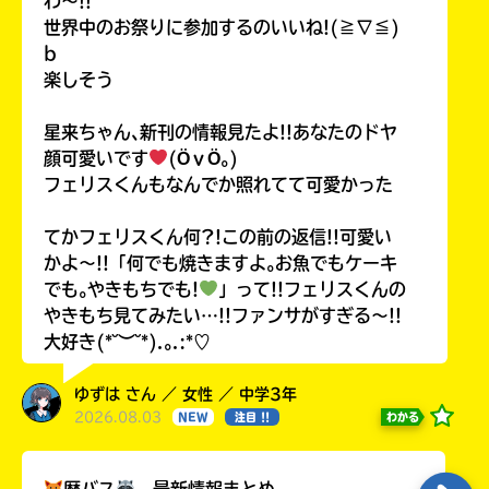
わ〜!!
世界中のお祭りに参加するのいいね!(≧∇≦)
b
楽しそう
星来ちゃん､新刊の情報見たよ!!あなたのドヤ
顔可愛いです
(ӦｖӦ｡)
フェリスくんもなんでか照れてて可愛かった
てかフェリスくん何?!この前の返信!!可愛い
かよ〜!!「何でも焼きますよ｡お魚でもケーキ
でも｡やきもちでも!
」って!!フェリスくんの
やきもち見てみたい…!!ファンサがすぎる〜!!
大好き(*˘︶˘*).｡.:*♡
ゆずは さん ／ 女性 ／ 中学3年
2026.08.03
わかる
NEW
注目 !!
歴バス
最新情報まとめ