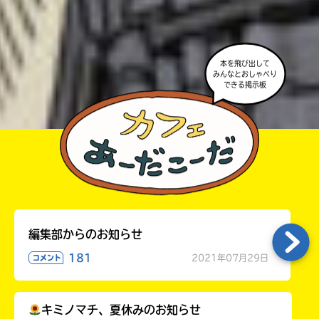
よ。
・かき終えたら、人を傷つけていたり、個人情報をか
きこんでいたり、字がまちがっていたりしないか、読
本を飛び出して
みんなとおしゃべり
みなおしてみてね。
できる掲示板
編集部からのお知らせ
181
2021年07月29日
コメント
キミノマチ、夏休みのお知らせ