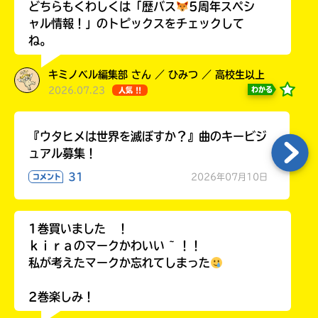
どちらもくわしくは「歴バス
5周年スペシ
ャル情報！」のトピックスをチェックして
ね。
Loading
.
.
.
キミノベル編集部 さん ／ ひみつ ／ 高校生以上
2026.07.23
わかる
人気 !!
『ウタヒメは世界を滅ぼすか？』曲のキービジ
ュアル募集！
31
2026年07月10日
コメント
1巻買いました ！
入
ｋｉｒａのマークかわいい ~ ！！
力
私が考えたマークか忘れてしまった
内
容
に
2巻楽しみ！
エ