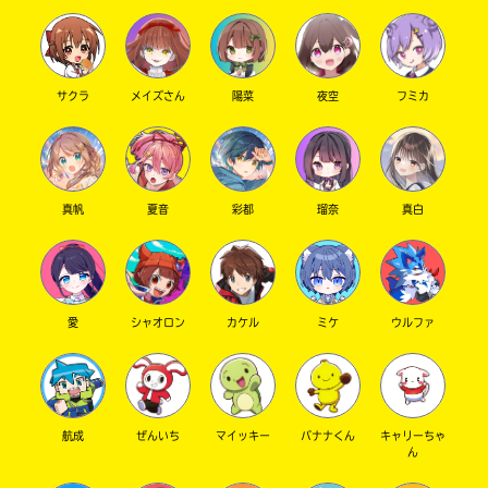
サクラ
メイズさん
陽菜
夜空
フミカ
真帆
夏音
彩都
瑠奈
真白
愛
シャオロン
カケル
ミケ
ウルファ
航成
ぜんいち
マイッキー
バナナくん
キャリーちゃ
ん