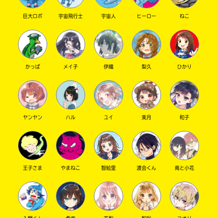
巨大ロボ
宇宙飛行士
宇宙人
ヒーロー
ねこ
かっぱ
メイ子
伊織
梨久
ひかり
このマチのことを
もっと知りたい
ヤンヤン
ハル
ユイ
実月
和子
キミに
王子さま
やまねこ
智絵里
渡会くん
南と小花