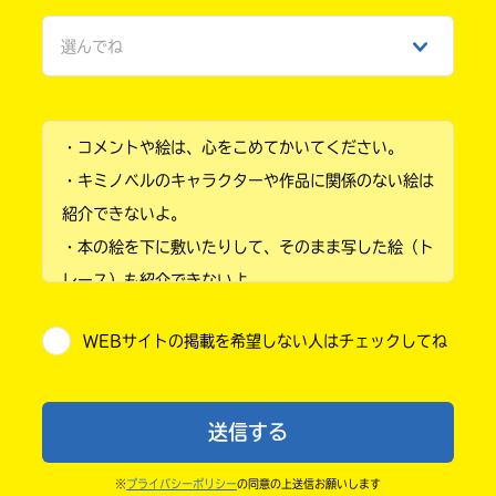
女性
選んでね
ひみつ
小学1年
・コメントや絵は、心をこめてかいてください。
小学2年
・キミノベルのキャラクターや作品に関係のない絵は
小学3年
紹介できないよ。
・本の絵を下に敷いたりして、そのまま写した絵（ト
小学4年
レース）も紹介できないよ。
小学5年
・他人の絵を勝手に投稿しないでね。
WEBサイトの掲載を希望しない人はチェックしてね
・送ってからすぐには紹介されないので、待ってて
小学6年
ね。
中学1年
・まだ読んでいない人たちに、本の内容のネタバレに
送信する
ならないよう気をつけてね。
中学2年
・キャンペーン開催中は、投稿した後の画面にバナー
※
プライバシーポリシー
の同意の上送信お願いします