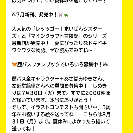
は気をつけて、いい夏休みを過ごしてねー！
⛏7月新刊、発売中！
￣￣￣￣￣￣￣￣￣￣￣￣￣￣￣￣￣￣
大人気の「レッツゴー！まいぜんシスター
ズ」と「マインクラフト冒険記」のシリーズ
最新刊が発売中！ 夏にぴったりなドキドキ
ワクワクな物語、ぜひ読んでみてね～！
歴バスファンブックでいろいろ募集中！
￣￣￣￣￣￣￣￣￣￣￣￣￣￣￣￣￣￣
歴バス全キャラクター＋あさばみゆきさん、
左近堂絵里さんへの質問を募集中！ しめき
りは7月30日（火）まで。すでに2000件ほ
ど届いています。本当にありがとう！
そして、イラストコンテストも開さい中。5周
年をお祝いする絵を送ってね！ こちらは8月
31日（月）まで。夏休みによかったら描いて
送ってね！