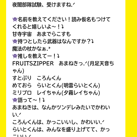
夜闇部隊試験、受けますね.ᐟ
名前を教えてください！読み仮名もつけて
くれると嬉しいよ〜！⤵︎
甘寺宇宙 あまでらこすも
持つとしたら武器はなんですか？⤵︎
魔法の杖かなぁ.ᐣ
推しを教えてー！⤵︎
FRUITSZIPPER あまねきっ.ᐟ(月足天音ち
ゃん)
すとぷり ころんくん
めておら らいとくん(明雷らいとくん)
ミリプロ レイちゃん(夕霧レイちゃん)
語って〜！⤵︎
あまねきは、なんかツンデレみたいでかわい
い.ᐟ
ころんくんは、かっこいいし、かわいい.ᐟ
らいとくんは、みんなを盛り上げてて、かっ
こいい.ᐟ