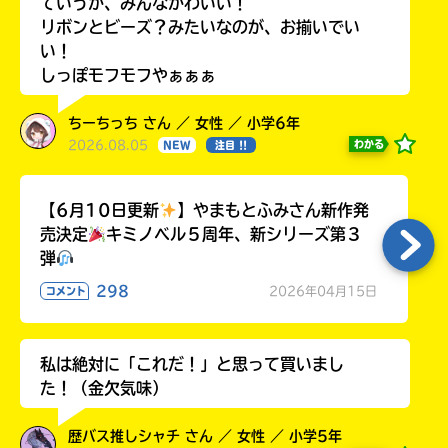
ていうか、みんなかわいい！
リボンとビーズ？みたいなのが、お揃いでい
い！
しっぽモフモフやぁぁぁ
ちーちっち さん ／ 女性 ／ 小学6年
2026.08.05
わかる
NEW
注目 !!
【6月10日更新
】やまもとふみさん新作発
売決定
キミノベル５周年、新シリーズ第３
弾
298
2026年04月15日
コメント
私は絶対に「これだ！」と思って買いまし
た！（金欠気味）
歴バス推しシャチ さん ／ 女性 ／ 小学5年