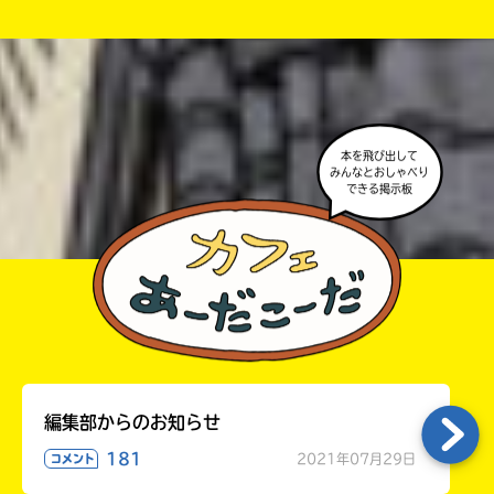
中学3年
が出るので、そこから応募してね。
・ポプラ社の宣伝物で紹介させてもらうことがある
高校生以上
よ。
・かき終えたら、人を傷つけていたり、個人情報をか
きこんでいたり、字がまちがっていたりしないか、読
本を飛び出して
みんなとおしゃべり
みなおしてみてね。
できる掲示板
編集部からのお知らせ
181
2021年07月29日
コメント