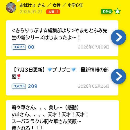
ラ
おばけぇ さん ／ 女性 ／ 小学6年
ー
2026.07.21
わかる
人気 !!
が
あ
る
<きらりっぷす☆編集部より>やまもとふみ先
の
生の新シリーズはじまったよ～！
で、
00
2026年07月09日
コメント
も
う
一
度
【7月3日更新】
プリプロ
最新情報の部
い
確
い
屋
え
認
209
2026年05月26日
コメント
し
て
み
莉々華さん、、、美し〜（感動）
て
yuiさん、、、、天才！天才！天才！
ね
スーパミラクル莉々華さん笑顔〜
戻
癒される！！！