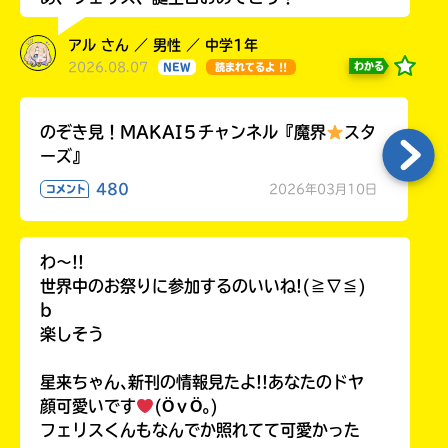
アル さん ／ 男性 ／ 中学1年
2026.08.07
わかる
NEW
読まれてるよ !!
のぞき見！MAKAI５チャンネル『魔界
スタ
ーズ』
480
2026年03月10日
コメント
わ〜!!
世界中のお祭りに参加するのいいね!(≧∇≦)
b
楽しそう
星来ちゃん､新刊の情報見たよ!!あなたのドヤ
顔可愛いです
(ӦｖӦ｡)
フェリスくんもなんでか照れてて可愛かった