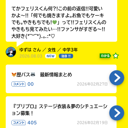
てかフェリスくん何?!この前の返信!!可愛い
かよ〜!!「何でも焼きますよ｡お魚でもケーキ
でも｡やきもちでも!
」って!!フェリスくんの
やきもち見てみたい…!!ファンサがすぎる〜!!
大好き(*˘︶˘*).｡.:*♡
ゆずは さん ／ 女性 ／ 中学3年
2026.08.03
わかる
NEW
注目 !!
歴バス
最新情報まとめ
00
2026年02月27日
コメント
『プリプロ』ステージ衣装＆夢のシチュエーシ
ョン募集！
405
2026年02月19日
コメント