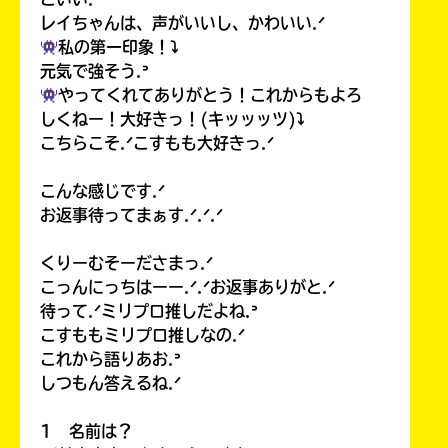
レイちゃんは、声がいいし、かわいい.ᐟ
私の第一印象！⤵︎
元気で強そう.ᐣ
やってくれてありがとう！これからもよろ
しくねー！大好きっ！(キッッッツ)⤵︎
こちらこそ.ᐟこすもも大好きっ.ᐟ
こんな感じです.ᐟ
お返事待ってまぁす.ᐟ.ᐟ.ᐟ
くりーむそーださまっ.ᐟ
こっんにっちはーー.ᐟ.ᐟお返事ありがと.ᐟ
待って.ᐟミリプロ推しだよね.ᐣ
こすももミリプロ推しなの.ᐟ
これから語りあお.ᐣ
しつもん答えるね.ᐟ
1 名前は？