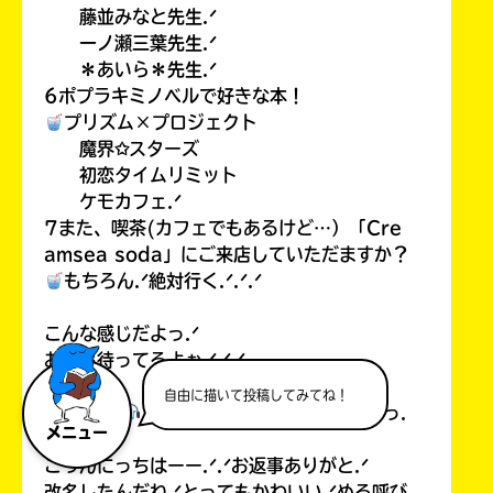
藤並みなと先生.ᐟ
一ノ瀬三葉先生.ᐟ
＊あいら＊先生.ᐟ
6ポプラキミノベルで好きな本！
プリズム×プロジェクト
魔界✩スターズ
初恋タイムリミット
ケモカフェ.ᐟ
7また、喫茶(カフェでもあるけど…）「Cre
amsea soda」にご来店していただますか？
もちろん.ᐟ絶対行く.ᐟ.ᐟ.ᐟ
こんな感じだよっ.ᐟ
お返事待ってるよぉ.ᐟ.ᐟ.ᐟ
自由に描いて投稿してみてね！
音乃 める
⊹ ̊.⋆ #𓂃𝘰𝘵𝘯𝘰 𝘮𝘦𝘳𝘶さまっ.
メニュー
ᐟ
こっんにっちはーー.ᐟ.ᐟお返事ありがと.ᐟ
改名したんだね.ᐟとってもかわいい.ᐟめる呼び