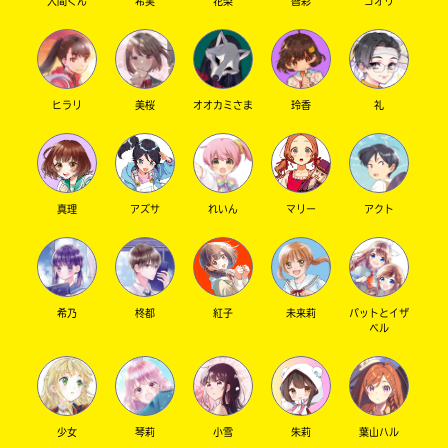
入間くん
希実
花梨
智彩
コオリ
キーワードから探す
ヒラリ
美桜
オオカミさま
玲香
礼
真理
アズサ
れいん
マリー
アクト
オフィシャルアカウント
希乃
柊都
紅子
未来莉
パットとイザ
ベル
SNSでシェアする
少女
琴莉
小雪
朱莉
葉山ハル