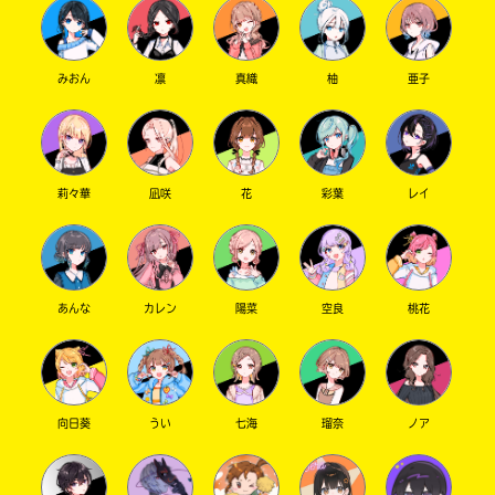
みおん
凛
真織
柚
亜子
莉々華
凪咲
花
彩葉
レイ
あんな
カレン
陽菜
空良
桃花
向日葵
うい
七海
瑠奈
ノア