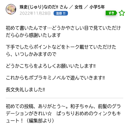
見つかる
珠吏(じゅり)なのだ‼ さん ／ 女性 ／ 小学5年
2022年11月28日
すき
注目 !!
初めて書いたんです…どうかやさしい目で見ていただけ
だら心から感謝いたします
下手でしたらポイントなどをトーク載せていただけた
ら、いつしかみますので
どうかこちらをよろしくお願いいたします‼
これからもポプラキミノベルで遊んでいきます‼
長文失礼しました‼
初めての投稿、ありがとう～。和子ちゃん、前髪のグラ
本を飛び出して
みんなとおしゃべり
デーションがきれい☆ ぱっちりおめめのウィンクもキ
できる掲示板
ュート！（編集部より）