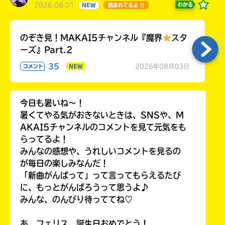
2026.08.01
わかる
NEW
読まれてるよ !!
のぞき見！MAKAI5チャンネル『魔界
スタ
ーズ』Part.2
35
2026年08月03日
コメント
NEW
今日も暑いね〜！
暑くてやる気がおきないときは、SNSや、M
AKAI5チャンネルのコメントを見て元気をも
らってるよ！
みんなの感想や、うれしいコメントを見るの
が毎日の楽しみなんだ！
「新曲がんばって」って言ってもらえるたび
に、もっとがんばろうって思うよ♪
みんな、のんびり待っててね♡
あ、フェリス、誕生日おめでとう！