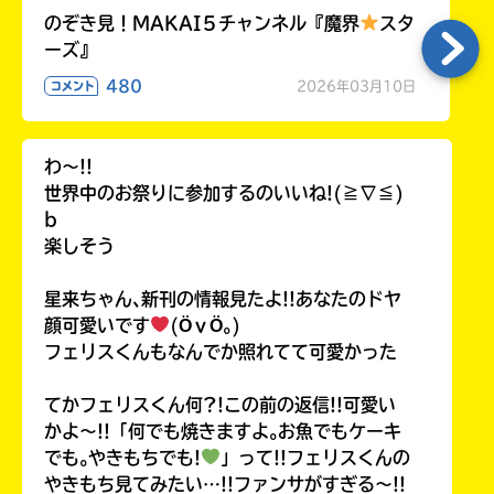
のぞき見！MAKAI５チャンネル『魔界
スタ
ーズ』
480
2026年03月10日
コメント
わ〜!!
世界中のお祭りに参加するのいいね!(≧∇≦)
b
楽しそう
星来ちゃん､新刊の情報見たよ!!あなたのドヤ
顔可愛いです
(ӦｖӦ｡)
フェリスくんもなんでか照れてて可愛かった
てかフェリスくん何?!この前の返信!!可愛い
かよ〜!!「何でも焼きますよ｡お魚でもケーキ
でも｡やきもちでも!
」って!!フェリスくんの
やきもち見てみたい…!!ファンサがすぎる〜!!