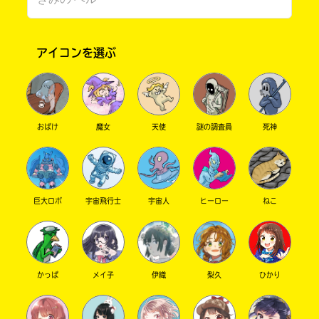
アイコンを選ぶ
おばけ
魔女
天使
謎の調査員
死神
このマチのことを
もっと知りたい
キミに
巨大ロボ
宇宙飛行士
宇宙人
ヒーロー
ねこ
かっぱ
メイ子
伊織
梨久
ひかり