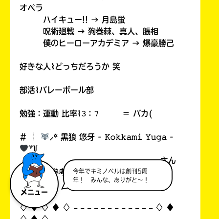
オペラ
ハイキュー!! → 月島蛍
呪術廻戦 → 狗巻棘、真人、脹相
僕のヒーローアカデミア → 爆豪勝己
好きな人⌇どっちだろうか 笑
部活⌇バレーボール部
勉強：運動 比率⌇𝟹：𝟽 ＝ バカ(
# ︎┊︎
⸝꙳ 黒狼 悠牙 - 𝙺𝚘𝚔𝚔𝚊𝚖𝚒 𝚈𝚞𝚐𝚊 -
꒷꒦
さん
の雰囲気参考
今年でキミノベルは創刊5周
年！ みんな、ありがと～！
メニュー
♢ ♦︎ ♢ ♦︎ ♢ 𓐄 𓐄 𓐄 𓐄 𓐄 𓐄 𓐄 𓐄 𓐄 𓐄 𓐄 𓐄 ♢ ♦︎
♢ ♦︎ ♢