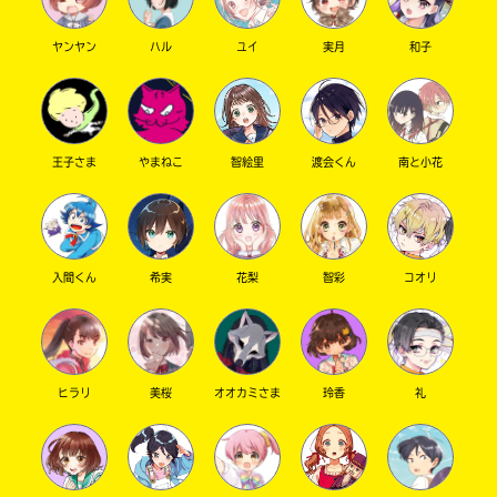
ヤンヤン
ハル
ユイ
実月
和子
キーワードから探す
王子さま
やまねこ
智絵里
渡会くん
南と小花
入間くん
希実
花梨
智彩
コオリ
オフィシャルアカウント
ヒラリ
美桜
オオカミさま
玲香
礼
SNSでシェアする