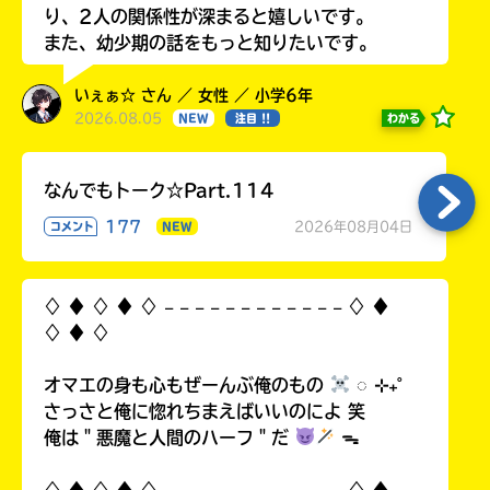
り、2人の関係性が深まると嬉しいです。
また、幼少期の話をもっと知りたいです。
いぇぁ☆ さん ／ 女性 ／ 小学6年
2026.08.05
わかる
NEW
注目 !!
なんでもトーク☆Part.114
177
2026年08月04日
コメント
NEW
♢ ♦︎ ♢ ♦︎ ♢ 𓐄 𓐄 𓐄 𓐄 𓐄 𓐄 𓐄 𓐄 𓐄 𓐄 𓐄 𓐄 ♢ ♦︎
♢ ♦︎ ♢
オマエの身も心もぜーんぶ俺のもの
◌ ⊹₊˚
さっさと俺に惚れちまえばいいのによ 笑
俺は＂悪魔と人間のハーフ＂だ
ᯓ
♢ ♦︎ ♢ ♦︎ ♢ 𓐄 𓐄 𓐄 𓐄 𓐄 𓐄 𓐄 𓐄 𓐄 𓐄 𓐄 𓐄 ♢ ♦︎