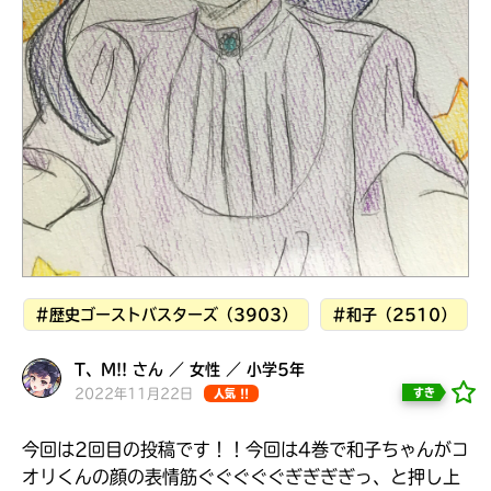
見つかる
本を飛び出して
みんなとおしゃべり
できる掲示板
#歴史ゴーストバスターズ（3903）
#和子（2510）
T、M!! さん ／ 女性 ／ 小学5年
2022年11月22日
すき
人気 !!
本を飛び出して
みんなとおしゃべり
今回は2回目の投稿です！！今回は4巻で和子ちゃんがコ
できる掲示板
オリくんの顔の表情筋ぐぐぐぐぐぎぎぎぎっ、と押し上