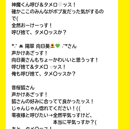
神魔くん呼び＆タメロ
ッス！
確かここのみんながポプ友だった気がするの
で(
全然おーけーっす！
呼び捨て、タメ〇ッスか？
꒷˖˚ ꔛ‬ 陽翠 向日葵
˖˚꒷さん
声かけあざっす！
向日葵さんもちょーかわいいと思うっす！
呼び捨て&タメ口 ◌ッス！
俺も呼び捨て、タメ〇ッスか？
音桜狐さん
声かけあざっす！
狐さんの好みに合ってて良かったッス！
じゃんじゃん惚れてください！((
零夜様と呼びたい→全然平気っすけど、
本当に平気っすか？(
あと、タメ〇ッス！