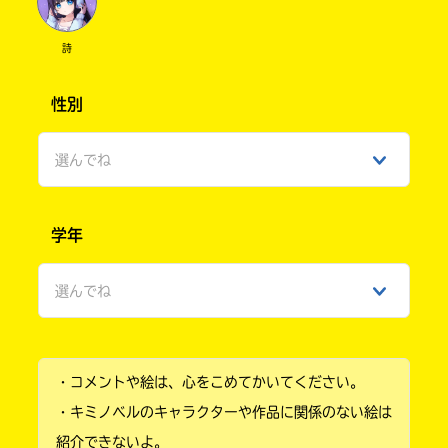
詩
性別
選んでね
男性
学年
女性
選んでね
ひみつ
小学1年
・コメントや絵は、心をこめてかいてください。
小学2年
・キミノベルのキャラクターや作品に関係のない絵は
小学3年
紹介できないよ。