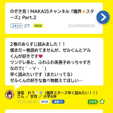
のぞき見！MAKAI5チャンネル『魔界
スタ
ーズ』Part.2
27
2026年08月03日
コメント
NEW
2巻のあらすじ読みました！！
僕まだ一巻読めてませんが、ゼルくんとアル
くんが好きです
ツンデレ系と、ふわふわ系男子めっちゃすき
なので(｀・∀・´)
早く読みたいです（またいってる）
ゼルくんの好きな食べ物教えてほしい…
津雲 れう
（魔界スターズ早く読みたい！！）
さん ／ 女性 ／ 小学6年
2026.08.06
わかる
NEW
注目 !!