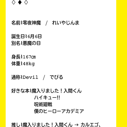
♢ ♦︎ ♢
名前⌇零夜神魔 / れいやじんま
誕生日⌇𝟼月𝟼日
別名⌇悪魔の日
身長⌇𝟷𝟼𝟽㎝
体重⌇𝟺𝟾𝚔𝚐
通称⌇𝙳𝚎𝚟𝚒𝚕 / でびる
好きな本⌇魔入りました！入間くん
ハイキュー!!
呪術廻戦
僕のヒーローアカデミア
推し⌇魔入りました！入間くん → カルエゴ、