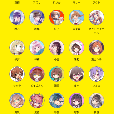
真理
アズサ
れいん
マリー
アクト
希乃
柊都
紅子
未来莉
パットとイザ
ベル
少女
琴莉
小雪
朱莉
葉山ハル
サクラ
メイズさん
陽菜
夜空
フミカ
真帆
夏音
彩都
瑠奈
真白