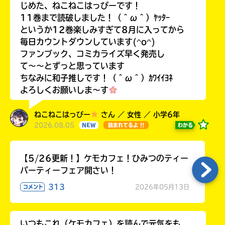
じめた、ねこねこはっぴーです！
11巻まで読破しました！（＾ω＾）ﾔｯﾀｰ
というか12巻楽しみすぎて8月に入ってから
毎日カウントダウンしています(^o^)
ファンブック、コミカライズ早く発売し
て〜〜とずっと思っています
ちなみに和子推しです！（＾ω＾）ｶﾜｲｲﾖﾈ
よろしくお願いしま〜す
ねこねこはっぴー
さん ／ 女性 ／ 小学6年
2026.08.05
わかる
NEW
読まれてるよ !!
【5/26更新！】ケモカフェ！ひみつのティー
パーティーフェア開さい！
313
2026年05月13日
コメント
いつもこれ（ケモカフェ）を読んで元気をも