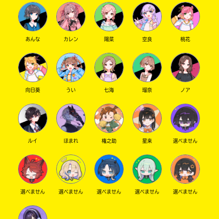
あんな
カレン
陽菜
空良
桃花
向日葵
うい
七海
瑠奈
ノア
ルイ
ほまれ
権之助
星来
選べません
選べません
選べません
選べません
選べません
選べません