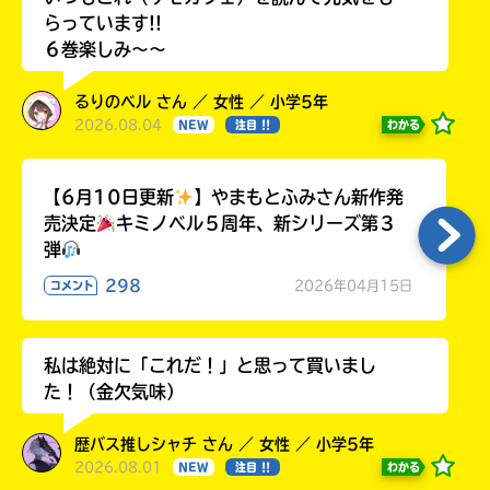
らっています!!
６巻楽しみ～～
るりのベル さん ／ 女性 ／ 小学5年
2026.08.04
わかる
NEW
注目 !!
【6月10日更新
】やまもとふみさん新作発
売決定
キミノベル５周年、新シリーズ第３
弾
298
2026年04月15日
コメント
私は絶対に「これだ！」と思って買いまし
た！（金欠気味）
歴バス推しシャチ さん ／ 女性 ／ 小学5年
2026.08.01
わかる
NEW
注目 !!