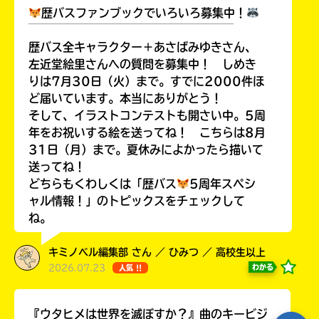
歴バスファンブックでいろいろ募集中！
￣￣￣￣￣￣￣￣￣￣￣￣￣￣￣￣￣￣
歴バス全キャラクター＋あさばみゆきさん、
左近堂絵里さんへの質問を募集中！ しめき
Loading
.
.
.
りは7月30日（火）まで。すでに2000件ほ
ど届いています。本当にありがとう！
そして、イラストコンテストも開さい中。5周
年をお祝いする絵を送ってね！ こちらは8月
31日（月）まで。夏休みによかったら描いて
送ってね！
どちらもくわしくは「歴バス
5周年スペシ
ャル情報！」のトピックスをチェックして
ね。
入
力
キミノベル編集部 さん ／ ひみつ ／ 高校生以上
内
2026.07.23
わかる
人気 !!
容
に
エ
『ウタヒメは世界を滅ぼすか？』曲のキービジ