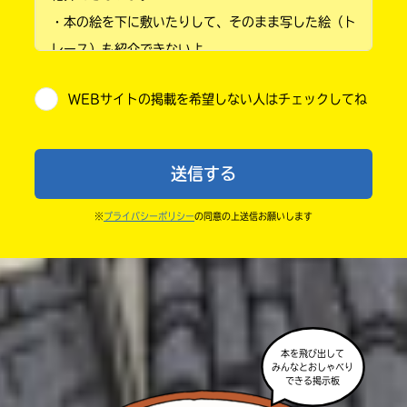
・本の絵を下に敷いたりして、そのまま写した絵（ト
小学4年
レース）も紹介できないよ。
小学5年
・他人の絵を勝手に投稿しないでね。
WEBサイトの掲載を希望しない人はチェックしてね
・送ってからすぐには紹介されないので、待ってて
小学6年
ね。
中学1年
・まだ読んでいない人たちに、本の内容のネタバレに
送信する
ならないよう気をつけてね。
中学2年
・キャンペーン開催中は、投稿した後の画面にバナー
※
プライバシーポリシー
の同意の上送信お願いします
中学3年
が出るので、そこから応募してね。
・ポプラ社の宣伝物で紹介させてもらうことがある
高校生以上
よ。
・かき終えたら、人を傷つけていたり、個人情報をか
きこんでいたり、字がまちがっていたりしないか、読
本を飛び出して
みんなとおしゃべり
みなおしてみてね。
できる掲示板