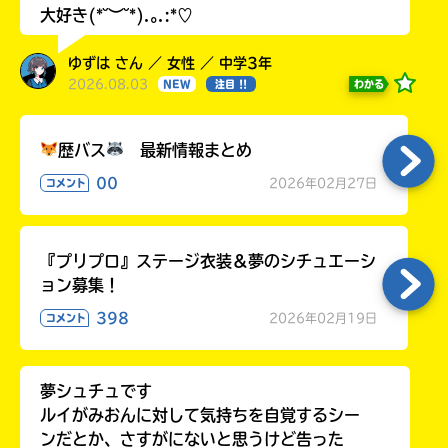
大好き(*˘︶˘*).｡.:*♡
ゆずは さん ／ 女性 ／ 中学3年
2026.08.03
わかる
NEW
注目 !!
歴バス
最新情報まとめ
00
2026年02月27日
コメント
『プリプロ』ステージ衣装＆夢のシチュエーシ
ョン募集！
398
2026年02月19日
コメント
夢シュチュです
ルイがみおんに対して気持ちを自覚するシー
ンだとか、さすがにないと思うけど告った