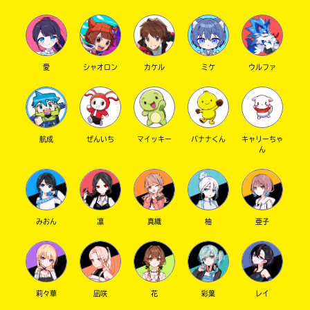
愛
シャオロン
カケル
ミケ
ウルファ
航成
ぜんいち
マイッキー
バナナくん
キャリーちゃ
ん
みおん
凛
真織
柚
亜子
莉々華
凪咲
花
彩葉
レイ