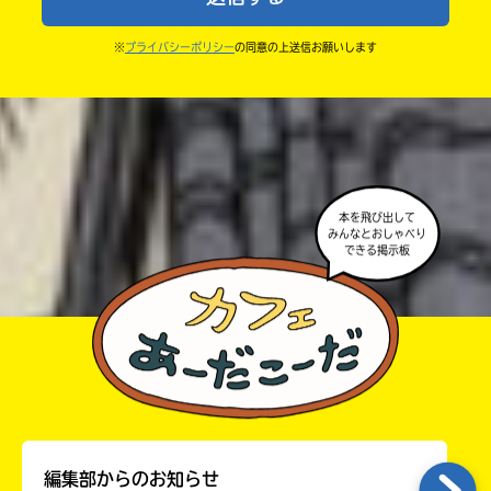
ならないよう気をつけてね。
中学2年
・キャンペーン開催中は、投稿した後の画面にバナー
※
プライバシーポリシー
の同意の上送信お願いします
中学3年
が出るので、そこから応募してね。
・ポプラ社の宣伝物で紹介させてもらうことがある
高校生以上
よ。
・かき終えたら、人を傷つけていたり、個人情報をか
きこんでいたり、字がまちがっていたりしないか、読
本を飛び出して
みなおしてみてね。
みんなとおしゃべり
できる掲示板
編集部からのお知らせ