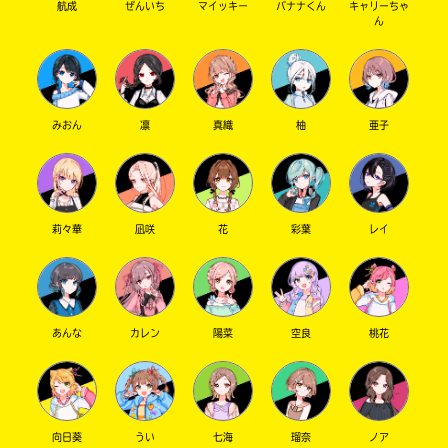
航成
ぜんいち
マイッキー
バナナくん
キャリーちゃ
ん
みおん
凛
真織
柚
亜子
莉々華
凪咲
花
彩葉
レイ
あんな
カレン
陽菜
空良
桃花
向日葵
うい
七海
瑠奈
ノア