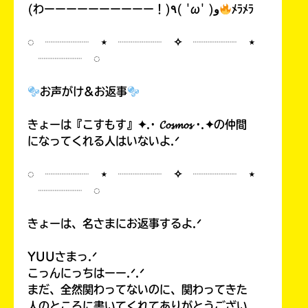
(わーーーーーーーーーー！)٩( 'ω' )و
ﾒﾗﾒﾗ
◌ ┈┈┈┈ ⋆ ┈┈┈┈ ✧ ┈┈┈┈ ⋆
┈┈┈┈ ◌
お声がけ&お返事
きょーは『こすもす』✦.· 𝓒𝓸𝓼𝓶𝓸𝓼 ·.✦の仲間
になってくれる人はいないよ.ᐟ
◌ ┈┈┈┈ ⋆ ┈┈┈┈ ✧ ┈┈┈┈ ⋆
┈┈┈┈ ◌
きょーは、名さまにお返事するよ.ᐟ
YUUさまっ.ᐟ
こっんにっちはーー.ᐟ.ᐟ
まだ、全然関わってないのに、関わってきた
人のところに書いてくれてありがとうござい