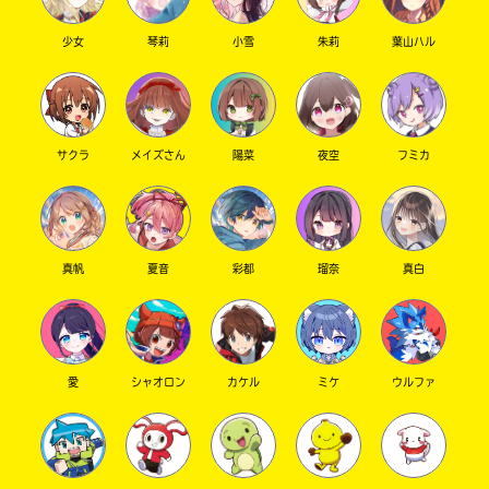
少女
琴莉
小雪
朱莉
葉山ハル
サクラ
メイズさん
陽菜
夜空
フミカ
真帆
夏音
彩都
瑠奈
真白
愛
シャオロン
カケル
ミケ
ウルファ