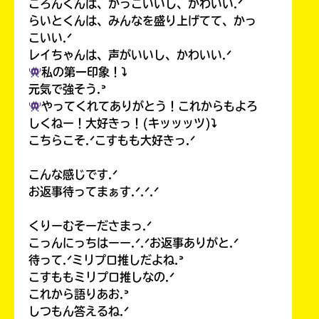
ころんくんは、かっこいいし、かわいい.ᐟ
らいとくんは、みんなを盛り上げてて、かっ
こいい.ᐟ
レイちゃんは、声がいいし、かわいい.ᐟ
私の第一印象！⤵︎
元気で強そう.ᐣ
やってくれてありがとう！これからもよろ
しくねー！大好きっ！(キッッッツ)⤵︎
こちらこそ.ᐟこすもも大好きっ.ᐟ
こんな感じです.ᐟ
お返事待ってまぁす.ᐟ.ᐟ.ᐟ
くりーむそーださまっ.ᐟ
こっんにっちはーー.ᐟ.ᐟお返事ありがと.ᐟ
待って.ᐟミリプロ推しだよね.ᐣ
こすももミリプロ推しなの.ᐟ
これから語りあお.ᐣ
しつもん答えるね.ᐟ