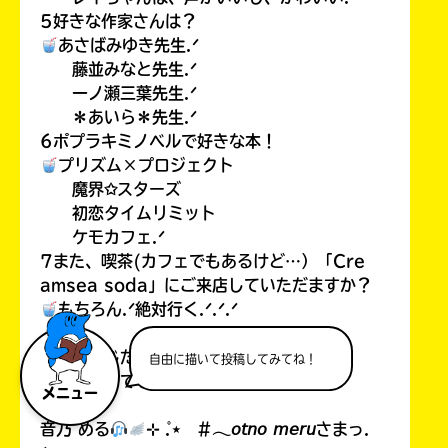
5好きな作家さんは？
あさばみゆき先生.ᐟ
藤並みなと先生.ᐟ
一ノ瀬三葉先生.ᐟ
＊あいら＊先生.ᐟ
6ポプラキミノベルで好きな本！
プリズム×プロジェクト
魔界✩スターズ
初恋タイムリミット
ケモカフェ.ᐟ
7また、喫茶(カフェでもあるけど…）「Cre
amsea soda」にご来店していただますか？
もちろん.ᐟ絶対行く.ᐟ.ᐟ.ᐟ
こんな感じだよっ.ᐟ
自由に描いて投稿してみてね！
お返事待ってるよぉ.ᐟ.ᐟ.ᐟ
メニュー
音乃 める
⊹ ̊.⋆ #𓂃𝘰𝘵𝘯𝘰 𝘮𝘦𝘳𝘶さまっ.