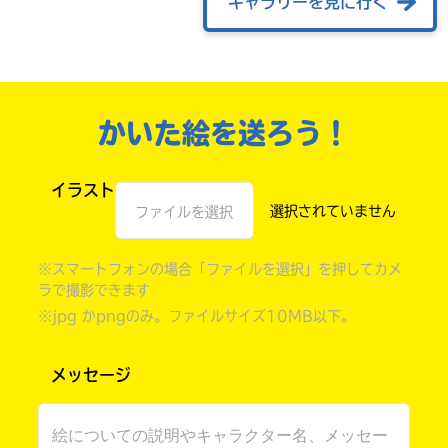
ギャラリーを見に行く
かいた絵を送ろう！
イラスト
ファイルを選択
※スマートフォンの場合「ファイルを選択」を押してカメ
自分だけの
本だなが作れる！
ラで撮影できます
※jpg かpngのみ。ファイルサイズ10MB以下。
メッセージ