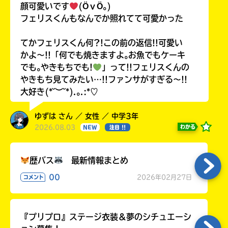
顔可愛いです
(ӦｖӦ｡)
フェリスくんもなんでか照れてて可愛かった
てかフェリスくん何?!この前の返信!!可愛い
かよ〜!!「何でも焼きますよ｡お魚でもケーキ
でも｡やきもちでも!
」って!!フェリスくんの
やきもち見てみたい…!!ファンサがすぎる〜!!
大好き(*˘︶˘*).｡.:*♡
ゆずは さん ／ 女性 ／ 中学3年
2026.08.03
わかる
NEW
注目 !!
歴バス
最新情報まとめ
00
2026年02月27日
コメント
『プリプロ』ステージ衣装＆夢のシチュエーシ