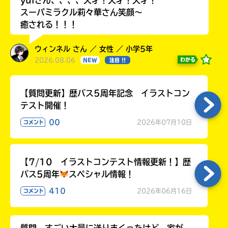
yuiさん、、、、天才！天才！天才！
る
スーパミラクル莉々華さん笑顔〜
癒される！！！
ウィンネル さん ／ 女性 ／ 小学5年
2026.08.06
わかる
NEW
注目 !!
【質問更新】歴バス5周年記念 イラストコン
テスト開催！
00
2026年07月10日
コメント
【7/10 イラストコンテスト情報更新！】歴
バス5周年
スペシャル情報！
410
2026年06月16日
コメント