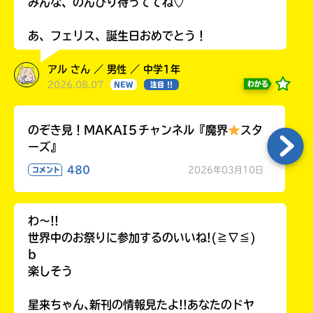
みんな、のんびり待っててね♡
あ、フェリス、誕生日おめでとう！
アル さん ／ 男性 ／ 中学1年
2026.08.07
わかる
NEW
注目 !!
のぞき見！MAKAI５チャンネル『魔界
スタ
ーズ』
480
2026年03月10日
コメント
わ〜!!
世界中のお祭りに参加するのいいね!(≧∇≦)
b
楽しそう
星来ちゃん､新刊の情報見たよ!!あなたのドヤ