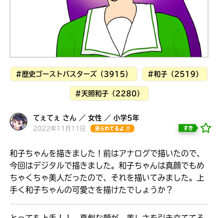
見つかる
#歴史ゴーストバスターズ（3915）
#和子（2519）
#天照和子（2280）
てぇてぇ さん ／ 女性 ／ 小学5年
2022年11月11日
すき
見られてるよ !!
和子ちゃんを描きました！前はアナログで描いたので、
今回はデジタルで描きました。和子ちゃんは真顔でもめ
ちゃくちゃ美人だったので、それを描いてみました。上
本を飛び出して
手く和子ちゃんの可愛さを描けたでしょうか？
みんなとおしゃべり
できる掲示板