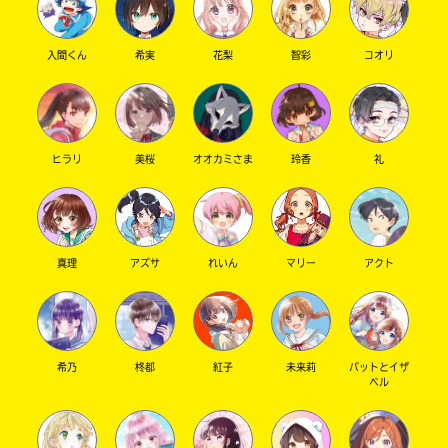
入間くん
希実
花梨
智彩
コオリ
キーワードから探す
ヒラリ
美桜
オオカミさま
玲香
礼
真理
アズサ
れいん
マリー
アクト
オフィシャルアカウント
希乃
柊都
紅子
未来莉
パットとイザ
ベル
SNSでシェアする