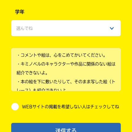
男性
学年
女性
選んでね
ひみつ
小学1年
・コメントや絵は、心をこめてかいてください。
小学2年
・キミノベルのキャラクターや作品に関係のない絵は
小学3年
紹介できないよ。
・本の絵を下に敷いたりして、そのまま写した絵（ト
小学4年
レース）も紹介できないよ。
小学5年
・他人の絵を勝手に投稿しないでね。
WEBサイトの掲載を希望しない人はチェックしてね
・送ってからすぐには紹介されないので、待ってて
小学6年
ね。
中学1年
・まだ読んでいない人たちに、本の内容のネタバレに
送信する