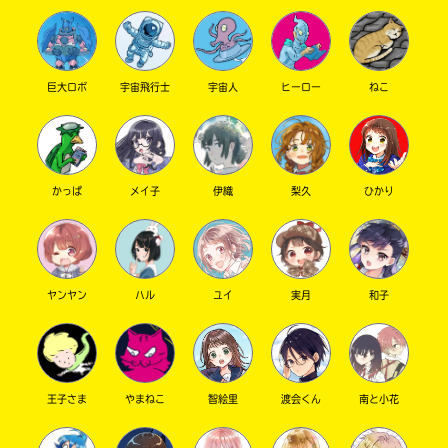
巨大ロボ
宇宙飛行士
宇宙人
ヒーロー
ねこ
かっぱ
メイ子
伊織
梨久
ひかり
このマチのことを
もっと知りたい
キミに
ヤンヤン
ハル
ユイ
実月
和子
王子さま
やまねこ
智絵里
渡会くん
南と小花