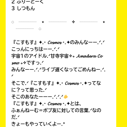
2 ふりーとーく
3 しつもん
◌ ┈┈┈┈ ⋆ ┈┈┈┈ ✧ ┈┈┈┈ ⋆
┈┈┈┈ ◌
『こすもす』✦.· 𝓒𝓸𝓼𝓶𝓸𝓼 ·.✦のみんなーー.ᐟ.ᐟ
こっんにっちはーー.ᐟ.ᐟ
宇宙1のアイドル.ᐟ甘寺宇宙✧₊ 𝓐𝓶𝓪𝓭𝓮𝓻𝓪 𝓒𝓸
𝓼𝓶𝓸 ₊✧ですっ.ᐟ
みんなーー.ᐟ.ᐟライブ遅くなってごめんねー.ᐟ.
ᐟ
そこで.ᐟ『こすもす』✦.· 𝓒𝓸𝓼𝓶𝓸𝓼 ·.✦ってな
に？って思った.ᐟ
そこのあなたーーー.ᐟ.ᐟ.ᐟ
『こすもす』✦.· 𝓒𝓸𝓼𝓶𝓸𝓼 ·.✦とは、
ふぁんねーむ＝ポプ友に対しての言葉.ᐟなの
だ.ᐟ
きょーもやっていくよー.ᐣ