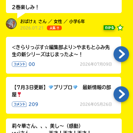
ラ
2巻楽しみ！
ー
が
おばけぇ さん ／ 女性 ／ 小学6年
あ
2026.07.21
わかる
人気 !!
る
の
で、
<きらりっぷす☆編集部より>やまもとふみ先
も
生の新シリーズはじまったよ～！
う
一
00
2026年07月09日
コメント
度
い
確
い
え
認
【7月3日更新】
プリプロ
最新情報の部
し
屋
て
み
209
2026年05月26日
コメント
て
ね
莉々華さん、、、美し〜（感動）
戻