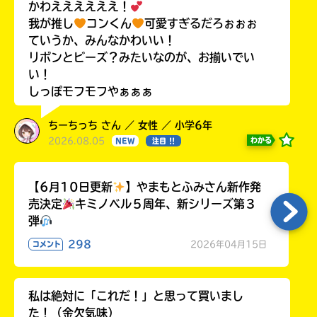
かわええええええ！
我が推し
コンくん
可愛すぎるだろぉぉぉ
ていうか、みんなかわいい！
リボンとビーズ？みたいなのが、お揃いでい
い！
しっぽモフモフやぁぁぁ
ちーちっち さん ／ 女性 ／ 小学6年
2026.08.05
わかる
NEW
注目 !!
【6月10日更新
】やまもとふみさん新作発
売決定
キミノベル５周年、新シリーズ第３
弾
298
2026年04月15日
コメント
私は絶対に「これだ！」と思って買いまし
た！（金欠気味）