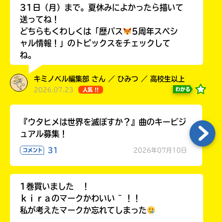
31日（月）まで。夏休みによかったら描いて
送ってね！
どちらもくわしくは「歴バス
5周年スペシ
ャル情報！」のトピックスをチェックして
Loading
.
.
.
ね。
キミノベル編集部 さん ／ ひみつ ／ 高校生以上
2026.07.23
わかる
人気 !!
『ウタヒメは世界を滅ぼすか？』曲のキービジ
ュアル募集！
31
2026年07月10日
コメント
入
力
内
1巻買いました ！
容
ｋｉｒａのマークかわいい ~ ！！
に
私が考えたマークか忘れてしまった
エ