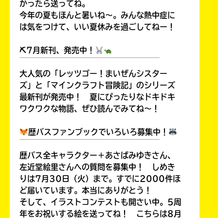
かったら送ってね。
今年の夏もほんと暑いね～。みんな熱中症に
は気をつけて、いい夏休みを過ごしてねー！
⛏7月新刊、発売中！
￣￣￣￣￣￣￣￣￣￣￣￣￣￣￣￣￣￣
大人気の「レッツゴー！まいぜんシスター
ズ」と「マインクラフト冒険記」のシリーズ
最新刊が発売中！ 夏にぴったりなドキドキ
ワクワクな物語、ぜひ読んでみてね～！
歴バスファンブックでいろいろ募集中！
￣￣￣￣￣￣￣￣￣￣￣￣￣￣￣￣￣￣
歴バス全キャラクター＋あさばみゆきさん、
左近堂絵里さんへの質問を募集中！ しめき
りは7月30日（火）まで。すでに2000件ほ
ど届いています。本当にありがとう！
そして、イラストコンテストも開さい中。5周
年をお祝いする絵を送ってね！ こちらは8月