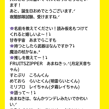
ます！
あと、誕生日おめでとうございます.ᐟ
夜闇部隊試験、受けますね.ᐟ
名前を教えてください！読み仮名もつけて
くれると嬉しいよ〜！⤵︎
甘寺宇宙 あまでらこすも
持つとしたら武器はなんですか？⤵︎
魔法の杖かなぁ.ᐣ
推しを教えてー！⤵︎
FRUITSZIPPER あまねきっ.ᐟ(月足天音ち
ゃん)
すとぷり ころんくん
めておら らいとくん(明雷らいとくん)
ミリプロ レイちゃん(夕霧レイちゃん)
語って〜！⤵︎
あまねきは、なんかツンデレみたいでかわい
い.ᐟ