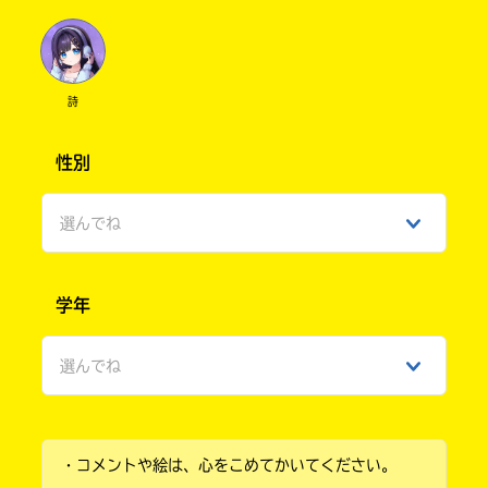
詩
性別
選んでね
男性
学年
女性
選んでね
ひみつ
小学1年
・コメントや絵は、心をこめてかいてください。
小学2年