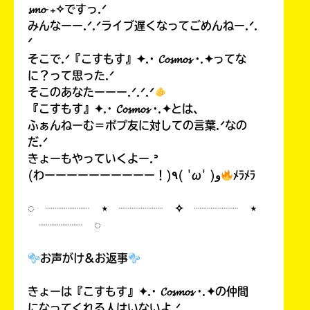
𝓼𝓶𝓸 ₊✧ですっ.ᐟ
みんなーー.ᐟ.ᐟライブ遅くなってごめんねー.ᐟ.
ᐟ
そこで.ᐟ『こすもす』✦.· 𝓒𝓸𝓼𝓶𝓸𝓼 ·.✦ってな
に？って思った.ᐟ
そこのあなたーーー.ᐟ.ᐟ.ᐟ
『こすもす』✦.· 𝓒𝓸𝓼𝓶𝓸𝓼 ·.✦とは、
ふぁんねーむ＝ポプ友に対しての言葉.ᐟなの
だ.ᐟ
きょーもやっていくよー.ᐣ
(わーーーーーーーーーー！)٩( 'ω' )و
ﾒﾗﾒﾗ
◌ ┈┈┈┈ ⋆ ┈┈┈┈ ✧ ┈┈┈┈ ⋆
┈┈┈┈ ◌
お声がけ&お返事
きょーは『こすもす』✦.· 𝓒𝓸𝓼𝓶𝓸𝓼 ·.✦の仲間
になってくれる人はいないよ.ᐟ