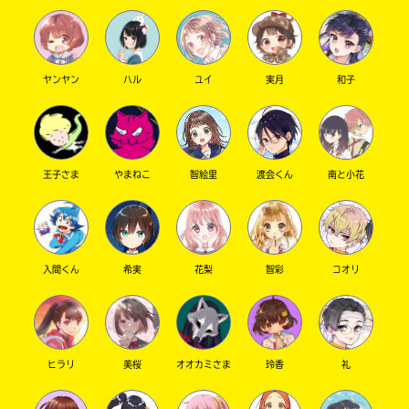
ヤンヤン
ハル
ユイ
実月
和子
キーワードから探す
王子さま
やまねこ
智絵里
渡会くん
南と小花
オフィシャルアカウント
入間くん
希実
花梨
智彩
コオリ
ヒラリ
美桜
オオカミさま
玲香
礼
SNSでシェアする