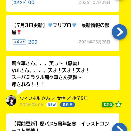
る
00
2026年07月09日
コメント
【7月3日更新】
プリプロ
最新情報の部
屋
209
2026年05月26日
コメント
莉々華さん、、、美し〜（感動）
yuiさん、、、、天才！天才！天才！
スーパミラクル莉々華さん笑顔〜
癒される！！！
ウィンネル さん ／ 女性 ／ 小学5年
2026.08.06
わかる
NEW
注目 !!
【質問更新】歴バス5周年記念 イラストコン
テスト開催！