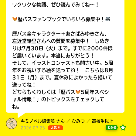
ワクワクな物語、ぜひ読んでみてね～！
歴バスファンブックでいろいろ募集中！
￣￣￣￣￣￣￣￣￣￣￣￣￣￣￣￣￣￣
Loading
.
.
.
歴バス全キャラクター＋あさばみゆきさん、
左近堂絵里さんへの質問を募集中！ しめき
りは7月30日（火）まで。すでに2000件ほ
ど届いています。本当にありがとう！
そして、イラストコンテストも開さい中。5周
年をお祝いする絵を送ってね！ こちらは8月
31日（月）まで。夏休みによかったら描いて
送ってね！
どちらもくわしくは「歴バス
5周年スペシ
ャル情報！」のトピックスをチェックして
入
力
ね。
内
容
キミノベル編集部 さん ／ ひみつ ／ 高校生以上
に
2026.07.23
わかる
人気 !!
エ