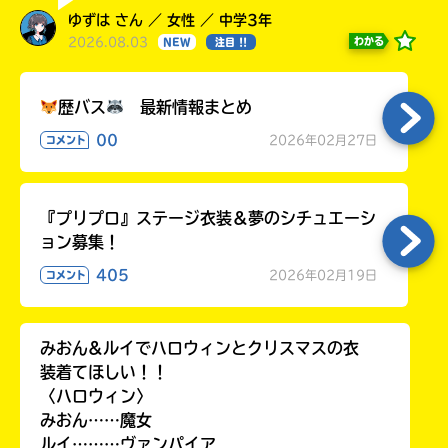
ゆずは さん ／ 女性 ／ 中学3年
2026.08.03
わかる
NEW
注目 !!
歴バス
最新情報まとめ
00
2026年02月27日
コメント
『プリプロ』ステージ衣装＆夢のシチュエーシ
ョン募集！
405
2026年02月19日
コメント
みおん&ルイでハロウィンとクリスマスの衣
装着てほしい！！
〈ハロウィン〉
みおん……魔女
ルイ………ヴァンパイア