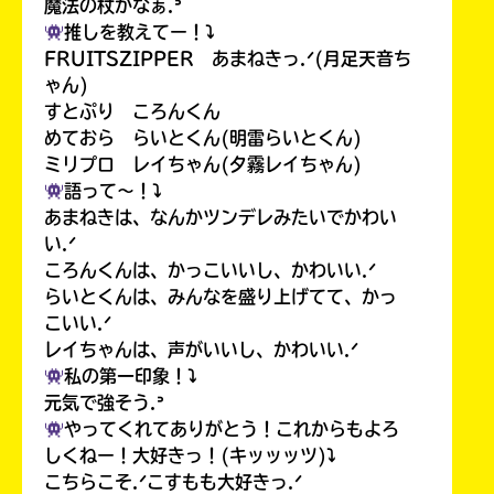
魔法の杖かなぁ.ᐣ
推しを教えてー！⤵︎
FRUITSZIPPER あまねきっ.ᐟ(月足天音ち
ゃん)
すとぷり ころんくん
めておら らいとくん(明雷らいとくん)
ミリプロ レイちゃん(夕霧レイちゃん)
語って〜！⤵︎
あまねきは、なんかツンデレみたいでかわい
い.ᐟ
ころんくんは、かっこいいし、かわいい.ᐟ
らいとくんは、みんなを盛り上げてて、かっ
こいい.ᐟ
レイちゃんは、声がいいし、かわいい.ᐟ
私の第一印象！⤵︎
元気で強そう.ᐣ
やってくれてありがとう！これからもよろ
しくねー！大好きっ！(キッッッツ)⤵︎
こちらこそ.ᐟこすもも大好きっ.ᐟ