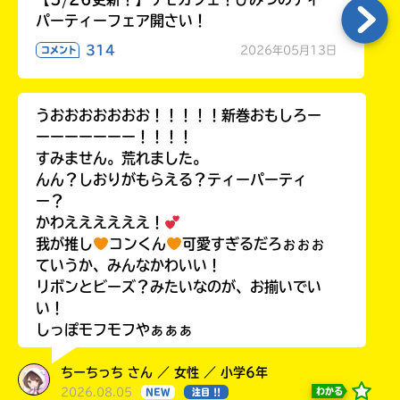
パーティーフェア開さい！
314
2026年05月13日
コメント
うおおおおおおお！！！！！新巻おもしろー
ーーーーーーー！！！！
すみません。荒れました。
んん？しおりがもらえる？ティーパーティ
ー？
かわええええええ！
我が推し
コンくん
可愛すぎるだろぉぉぉ
ていうか、みんなかわいい！
リボンとビーズ？みたいなのが、お揃いでい
い！
しっぽモフモフやぁぁぁ
ちーちっち さん ／ 女性 ／ 小学6年
2026.08.05
わかる
NEW
注目 !!