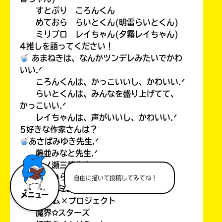
すとぷり ころんくん
めておら らいとくん(明雷らいとくん)
ミリプロ レイちゃん(夕霧レイちゃん)
4推しを語ってください！
あまねきは、なんかツンデレみたいでかわ
いい.ᐟ
ころんくんは、かっこいいし、かわいい.ᐟ
らいとくんは、みんなを盛り上げてて、
かっこいい.ᐟ
レイちゃんは、声がいいし、かわいい.ᐟ
5好きな作家さんは？
あさばみゆき先生.ᐟ
藤並みなと先生.ᐟ
一ノ瀬三葉先生.ᐟ
＊あいら＊先生.ᐟ
自由に描いて投稿してみてね！
6ポプラキミノベルで好きな本！
メニュー
プリズム×プロジェクト
魔界✩スターズ