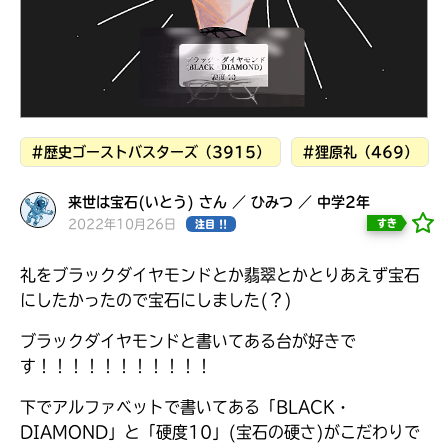
見つかる
#歴史ゴーストバスターズ（3915）
#狸原礼（469）
来世は宝石(いとう) さん ／ ひみつ ／ 中学2年
2022年10月26日
すき
注目 !!
礼をブラックダイヤモンドとか翡翠とかとりあえず宝石
にしたかったので宝石にしました(？)
ブラックダイヤモンドと書いてある台が好きで
す！！！！！！！！！！！
本を飛び出して
みんなとおしゃべり
下でアルファベットで書いてある「BLACK・
できる掲示板
DIAMOND」と「硬度10」(宝石の硬さ)がこだわりで