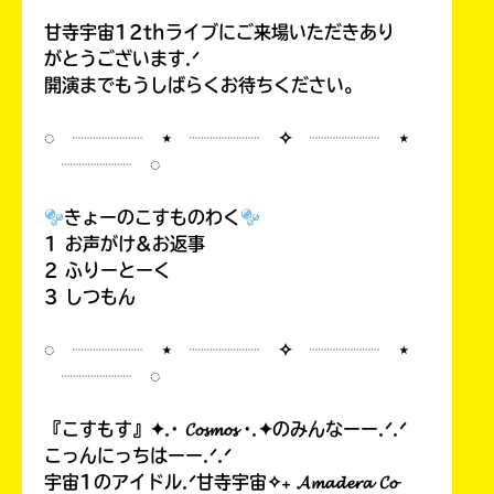
甘寺宇宙12thライブにご来場いただきあり
がとうございます.ᐟ
開演までもうしばらくお待ちください。
◌ ┈┈┈┈ ⋆ ┈┈┈┈ ✧ ┈┈┈┈ ⋆
┈┈┈┈ ◌
きょーのこすものわく
1 お声がけ&お返事
2 ふりーとーく
3 しつもん
◌ ┈┈┈┈ ⋆ ┈┈┈┈ ✧ ┈┈┈┈ ⋆
┈┈┈┈ ◌
『こすもす』✦.· 𝓒𝓸𝓼𝓶𝓸𝓼 ·.✦のみんなーー.ᐟ.ᐟ
こっんにっちはーー.ᐟ.ᐟ
宇宙1のアイドル.ᐟ甘寺宇宙✧₊ 𝓐𝓶𝓪𝓭𝓮𝓻𝓪 𝓒𝓸