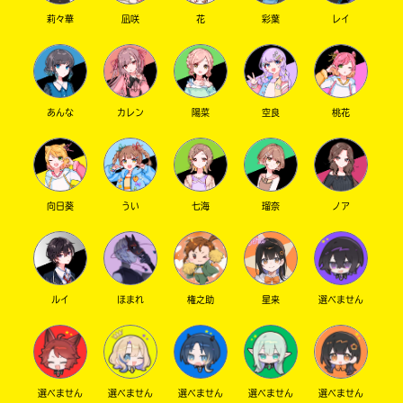
莉々華
凪咲
花
彩葉
レイ
あんな
カレン
陽菜
空良
桃花
向日葵
うい
七海
瑠奈
ノア
ルイ
ほまれ
権之助
星来
選べません
選べません
選べません
選べません
選べません
選べません