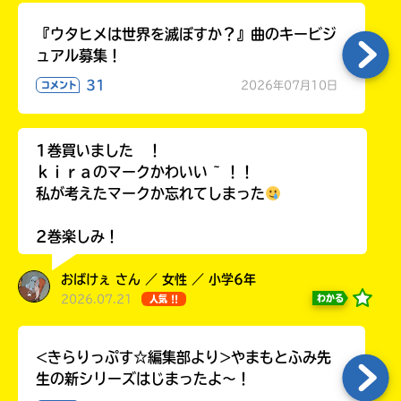
ラ
ー
『ウタヒメは世界を滅ぼすか？』曲のキービジ
が
ュアル募集！
あ
31
2026年07月10日
コメント
る
の
で、
1巻買いました ！
も
ｋｉｒａのマークかわいい ~ ！！
う
一
私が考えたマークか忘れてしまった
度
い
確
い
2巻楽しみ！
え
認
し
おばけぇ さん ／ 女性 ／ 小学6年
て
2026.07.21
わかる
人気 !!
み
て
ね
<きらりっぷす☆編集部より>やまもとふみ先
生の新シリーズはじまったよ～！
戻