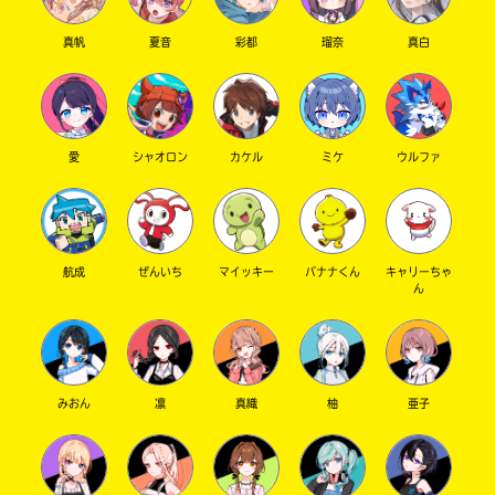
真帆
夏音
彩都
瑠奈
真白
愛
シャオロン
カケル
ミケ
ウルファ
航成
ぜんいち
マイッキー
バナナくん
キャリーちゃ
ん
みおん
凛
真織
柚
亜子