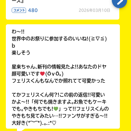
ーズ』
480
2026年03月10日
コメント
わ〜!!
世界中のお祭りに参加するのいいね!(≧∇≦)
b
楽しそう
星来ちゃん､新刊の情報見たよ!!あなたのドヤ
顔可愛いです
(ӦｖӦ｡)
フェリスくんもなんでか照れてて可愛かった
てかフェリスくん何?!この前の返信!!可愛い
かよ〜!!「何でも焼きますよ｡お魚でもケーキ
でも｡やきもちでも!
」って!!フェリスくんの
やきもち見てみたい…!!ファンサがすぎる〜!!
大好き(*˘︶˘*).｡.:*♡