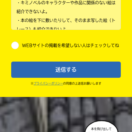
・キミノベルのキャラクターや作品に関係のない絵は
小学3年
紹介できないよ。
・本の絵を下に敷いたりして、そのまま写した絵（ト
小学4年
レース）も紹介できないよ。
小学5年
・他人の絵を勝手に投稿しないでね。
WEBサイトの掲載を希望しない人はチェックしてね
・送ってからすぐには紹介されないので、待ってて
小学6年
ね。
中学1年
・まだ読んでいない人たちに、本の内容のネタバレに
送信する
ならないよう気をつけてね。
中学2年
・キャンペーン開催中は、投稿した後の画面にバナー
※
プライバシーポリシー
の同意の上送信お願いします
中学3年
が出るので、そこから応募してね。
・ポプラ社の宣伝物で紹介させてもらうことがある
高校生以上
よ。
・かき終えたら、人を傷つけていたり、個人情報をか
きこんでいたり、字がまちがっていたりしないか、読
本を飛び出して