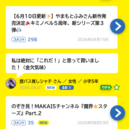
【6月10日更新
】やまもとふみさん新作発
売決定
キミノベル５周年、新シリーズ第３
弾
298
2026年04月15日
コメント
私は絶対に「これだ！」と思って買いまし
た！（金欠気味）
歴バス推しシャチ さん ／ 女性 ／ 小学5年
2026.08.01
わかる
NEW
注目 !!
のぞき見！MAKAI5チャンネル『魔界
スタ
ーズ』Part.2
35
2026年08月03日
コメント
NEW