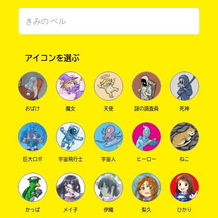
アイコンを選ぶ
このマチのことを
おばけ
魔女
天使
謎の調査員
死神
もっと知りたい
キミに
巨大ロボ
宇宙飛行士
宇宙人
ヒーロー
ねこ
かっぱ
メイ子
伊織
梨久
ひかり