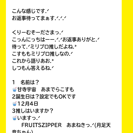
こんな感じです.ᐟ
お返事待ってまぁす.ᐟ.ᐟ.ᐟ
くりーむそーださまっ.ᐟ
こっんにっちはーー.ᐟ.ᐟお返事ありがと.ᐟ
待って.ᐟミリプロ推しだよね.ᐣ
こすももミリプロ推しなの.ᐟ
これから語りあお.ᐣ
しつもん答えるね.ᐟ
1 名前は？
甘寺宇宙 あまでらこすも
2誕生日は？設定でもOKです
12月4日
3推しはいますか？
いますっ.ᐟ
FRUITSZIPPER あまねきっ.ᐟ(月足天
音ちゃん)