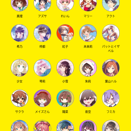
真理
アズサ
れいん
マリー
アクト
希乃
柊都
紅子
未来莉
パットとイザ
ベル
少女
琴莉
小雪
朱莉
葉山ハル
サクラ
メイズさん
陽菜
夜空
フミカ