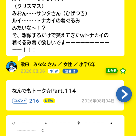
〈クリスマス〉
みおん……サンタさん（ひげつき）
ルイ………トナカイの着ぐるみ
みたいな〜！？
そ、想像するだけで笑えてきたwトナカイの
着ぐるみ着て欲しいですーーーーーーーーー
ーー！！！
歌田 みなな さん ／ 女性 ／ 小学5年
2026.08.06
わかる
NEW
注目 !!
なんでもトーク☆Part.114
216
2026年08月04日
コメント
NEW
◌ ┈┈┈┈ ⋆ ┈┈┈┈ ✧ ┈┈┈┈ ⋆
┈┈┈┈ ◌