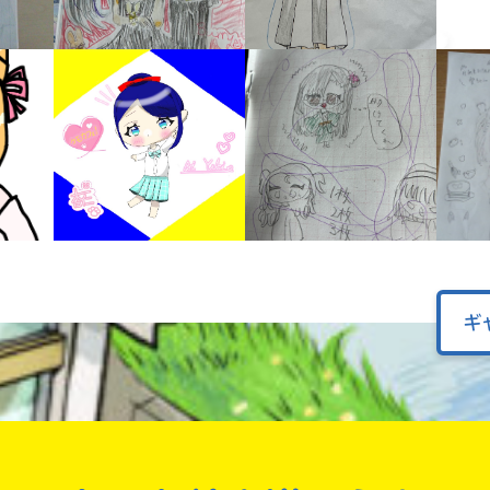
オフィシャルアカウント
ラ
ー
が
あ
Loading
.
.
.
る
の
で、
も
SNSでシェアする
う
一
度
い
確
い
え
認
ギ
し
て
み
て
ね