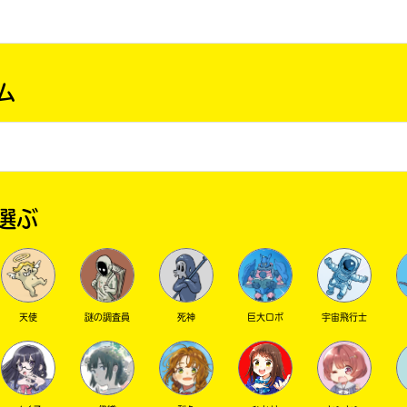
ム
選ぶ
天使
謎の調査員
死神
巨大ロボ
宇宙飛行士