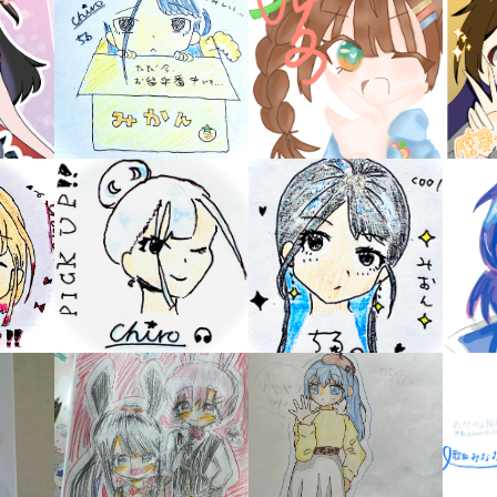
キーワードから探す
入
力
内
容
に
エ