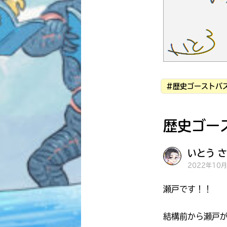
#歴史ゴーストバス
歴史ゴー
いとう さ
2022年10
瀬戸です！！
結構前から瀬戸