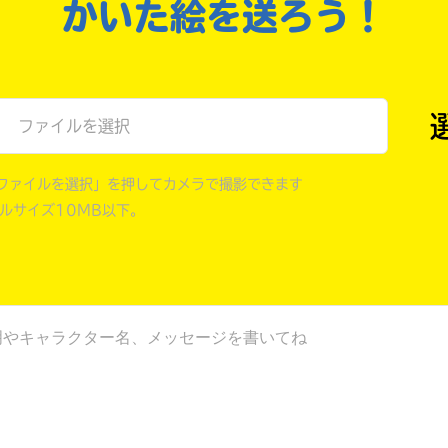
戻る
かいた絵を送ろう！
ファイルを選択
ファイルを選択」を押してカメラで撮影できます
イルサイズ10MB以下。