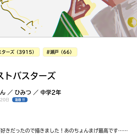
ターズ（3915）
#瀬戸（66）
ストバスターズ
ん ／ ひみつ ／ 中学2年
月20日
注目 !!
みんなの絵が
見られる
ギャラリー
が好きだったので描きました！あのちょんまげ最高です……