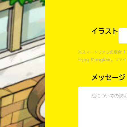
イラスト
※スマートフォンの場合「
※jpg かpngのみ。ファ
メッセージ