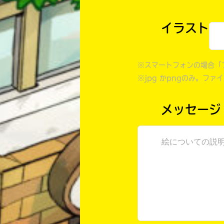
イラスト
※スマートフォンの場合「
※jpg かpngのみ。ファ
メッセージ