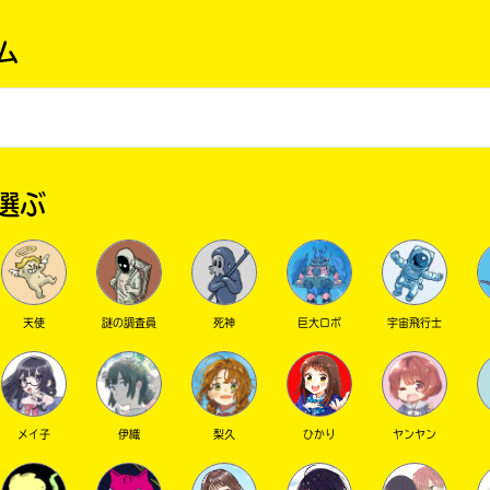
ム
選ぶ
天使
謎の調査員
死神
巨大ロボ
宇宙飛行士
メイ子
伊織
梨久
ひかり
ヤンヤン