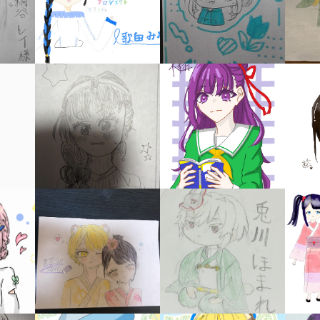
キーワードから探す
入
力
内
容
に
エ