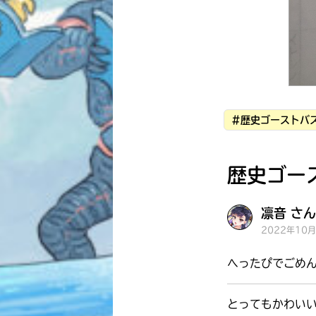
#歴史ゴーストバス
歴史ゴー
凛音 さん
2022年10
へったぴでごめ
とってもかわい