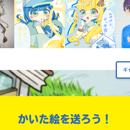
オフィシャルアカウント
ラ
ー
が
あ
Loading
.
.
.
る
の
で、
も
SNSでシェアする
う
一
ギ
度
い
確
い
え
認
し
て
み
て
ね
かいた絵を送ろう！