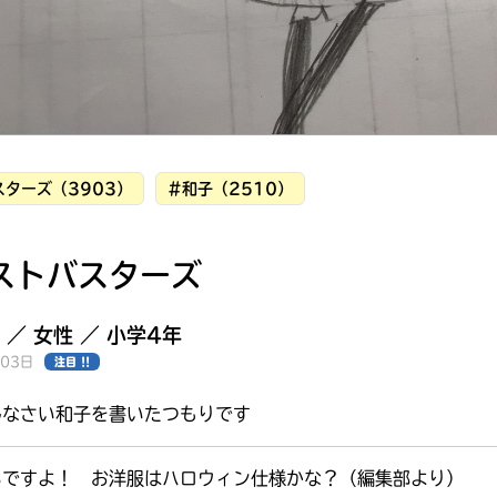
ターズ（3903）
#和子（2510）
ストバスターズ
 ／ 女性 ／ 小学4年
月03日
注目 !!
んなさい和子を書いたつもりです
みんなの絵が
見られる
ギャラリー
いですよ！ お洋服はハロウィン仕様かな？（編集部より）