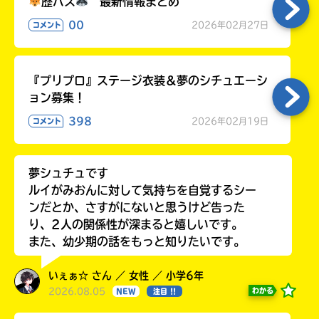
歴バス
最新情報まとめ
00
2026年02月27日
コメント
『プリプロ』ステージ衣装＆夢のシチュエーシ
ョン募集！
398
2026年02月19日
コメント
夢シュチュです
ルイがみおんに対して気持ちを自覚するシー
ンだとか、さすがにないと思うけど告った
り、2人の関係性が深まると嬉しいです。
また、幼少期の話をもっと知りたいです。
いぇぁ☆ さん ／ 女性 ／ 小学6年
2026.08.05
わかる
NEW
注目 !!