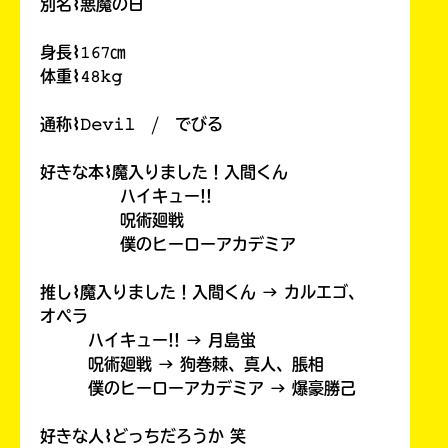
別名⌇悪魔の日
身長⌇𝟷𝟼𝟽㎝
体重⌇𝟺𝟾𝚔𝚐
通称⌇𝙳𝚎𝚟𝚒𝚕 / でびる
好きな本⌇魔入りました！入間くん
ハイキュー!!
呪術廻戦
僕のヒーローアカデミア
推し⌇魔入りました！入間くん → カルエゴ、
オペラ
ハイキュー!! → 月島蛍
呪術廻戦 → 狗巻棘、真人、脹相
僕のヒーローアカデミア → 爆豪勝己
好きな人⌇どっちだろうか 笑