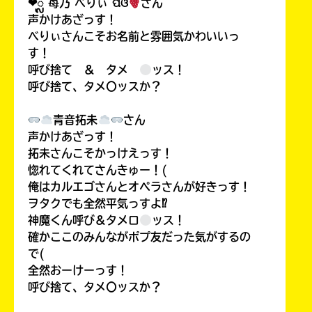
❤︎ᬼ 苺乃 べりぃ ପଓ
さん
声かけあざっす！
べりぃさんこそお名前と雰囲気かわいいっ
す！
呼び捨て ＆ タメ
ッス！
呼び捨て、タメ〇ッスか？
青音拓未
さん
声かけあざっす！
拓未さんこそかっけえっす！
惚れてくれてさんきゅー！(
俺はカルエゴさんとオペラさんが好きっす！
ヲタクでも全然平気っすよ⁉
神魔くん呼び＆タメロ
ッス！
確かここのみんながポプ友だった気がするの
で(
全然おーけーっす！
呼び捨て、タメ〇ッスか？