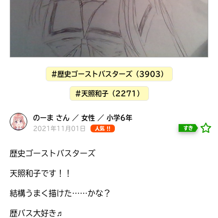
見つかる
本を飛び出して
みんなとおしゃべり
できる掲示板
#歴史ゴーストバスターズ（3903）
#天照和子（2271）
のーま さん ／ 女性 ／ 小学6年
2021年11月01日
すき
人気 !!
歴史ゴーストバスターズ
天照和子です！！
本を飛び出して
みんなとおしゃべり
結構うまく描けた……かな？
できる掲示板
歴バス大好き♬