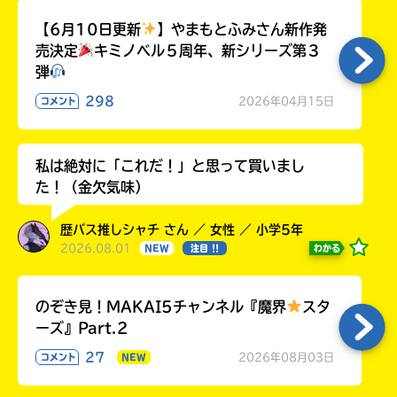
【6月10日更新
】やまもとふみさん新作発
売決定
キミノベル５周年、新シリーズ第３
弾
298
2026年04月15日
コメント
私は絶対に「これだ！」と思って買いまし
た！（金欠気味）
歴バス推しシャチ さん ／ 女性 ／ 小学5年
2026.08.01
わかる
NEW
注目 !!
のぞき見！MAKAI5チャンネル『魔界
スタ
ーズ』Part.2
27
2026年08月03日
コメント
NEW