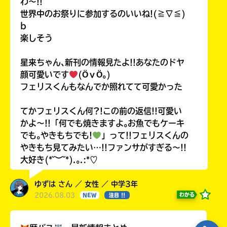
わ〜!!
世界中のお祭りに参加するのいいね!(≧∇≦)
b
楽しそう
星来ちゃん､新刊の情報見たよ!!あなたのドヤ
顔可愛いです
(ӦｖӦ｡)
フェリスくんもなんでか照れてて可愛かった
てかフェリスくん何?!この前の返信!!可愛い
かよ〜!!「何でも焼きますよ｡お魚でもケーキ
でも｡やきもちでも!
」って!!フェリスくんの
やきもち見てみたい…!!ファンサがすぎる〜!!
大好き(*˘︶˘*).｡.:*♡
ゆずは さん ／ 女性 ／ 中学3年
2026.08.03
わかる
NEW
注目 !!