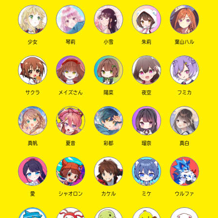
少女
琴莉
小雪
朱莉
葉山ハル
サクラ
メイズさん
陽菜
夜空
フミカ
真帆
夏音
彩都
瑠奈
真白
愛
シャオロン
カケル
ミケ
ウルファ