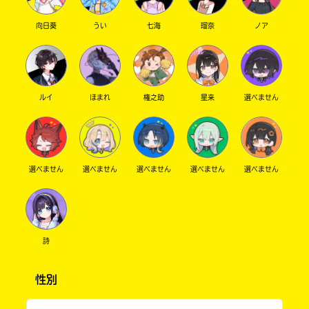
向日葵
うい
七海
瑠奈
ノア
ルイ
ほまれ
権之助
星来
選べません
選べません
選べません
選べません
選べません
選べません
詩
性別