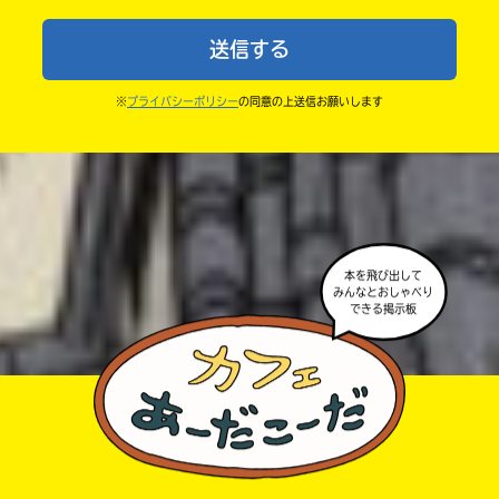
中学1年
・まだ読んでいない人たちに、本の内容のネタバレに
送信する
ならないよう気をつけてね。
中学2年
・キャンペーン開催中は、投稿した後の画面にバナー
※
プライバシーポリシー
の同意の上送信お願いします
中学3年
が出るので、そこから応募してね。
・ポプラ社の宣伝物で紹介させてもらうことがある
高校生以上
よ。
・かき終えたら、人を傷つけていたり、個人情報をか
きこんでいたり、字がまちがっていたりしないか、読
本を飛び出して
みんなとおしゃべり
みなおしてみてね。
できる掲示板