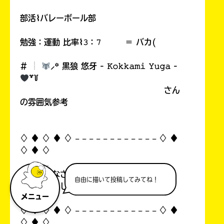
部活⌇バレーボール部
勉強：運動 比率⌇𝟹：𝟽 ＝ バカ(
# ︎┊︎
⸝꙳ 黒狼 悠牙 - 𝙺𝚘𝚔𝚔𝚊𝚖𝚒 𝚈𝚞𝚐𝚊 -
꒷꒦
さん
の雰囲気参考
♢ ♦︎ ♢ ♦︎ ♢ 𓐄 𓐄 𓐄 𓐄 𓐄 𓐄 𓐄 𓐄 𓐄 𓐄 𓐄 𓐄 ♢ ♦︎
♢ ♦︎ ♢
人間のみなさん、お時間です ˚ᯤ₊
自由に描いて投稿してみてね！
また会いましょうね。ごきげんよう ✩⡱
メニュー
♢ ♦︎ ♢ ♦︎ ♢ 𓐄 𓐄 𓐄 𓐄 𓐄 𓐄 𓐄 𓐄 𓐄 𓐄 𓐄 𓐄 ♢ ♦︎
♢ ♦︎ ♢