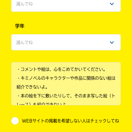
選んでね
男性
学年
女性
選んでね
ひみつ
小学1年
・コメントや絵は、心をこめてかいてください。
小学2年
・キミノベルのキャラクターや作品に関係のない絵は
小学3年
紹介できないよ。
・本の絵を下に敷いたりして、そのまま写した絵（ト
小学4年
レース）も紹介できないよ。
小学5年
・他人の絵を勝手に投稿しないでね。
WEBサイトの掲載を希望しない人はチェックしてね
・送ってからすぐには紹介されないので、待ってて
小学6年
ね。