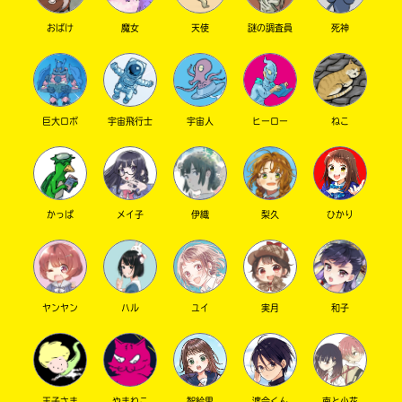
おばけ
魔女
天使
謎の調査員
死神
巨大ロボ
宇宙飛行士
宇宙人
ヒーロー
ねこ
このマチのことを
もっと知りたい
かっぱ
メイ子
伊織
梨久
ひかり
キミに
ヤンヤン
ハル
ユイ
実月
和子
王子さま
やまねこ
智絵里
渡会くん
南と小花