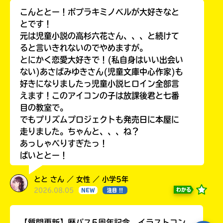
る
こんととー！ポプラキミノベルが大好きなと
とです！
元は児童小説の高杉六花さん、、、と続けて
ると言いきれないのでやめますが。
とにかく恋愛大好きで！(私自身はいい出会い
ない)あさばみゆきさん(児童文庫中心作家)も
好きになりましたっ児童小説ヒロイン全部言
えます！このアイコンの子は放課後君と七番
目の教室で。
でもプリズムプロジェクトも発売日に本屋に
走りました。ちゃんと、、、ね？
あっしゃべりすぎたっ！
ばいととー！
とと さん ／ 女性 ／ 小学5年
2026.08.05
わかる
NEW
注目 !!
【質問更新】歴バス5周年記念 イラストコン