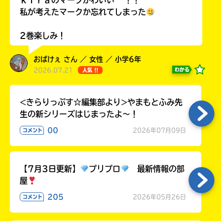
ｋｉｒａのマークかわいい ~ ！！
ラ
私が考えたマークか忘れてしまった
ー
が
2巻楽しみ！
あ
る
おばけぇ さん ／ 女性 ／ 小学6年
の
2026.07.21
わかる
人気 !!
で、
も
う
<きらりっぷす☆編集部より>やまもとふみ先
一
生の新シリーズはじまったよ～！
度
い
確
い
00
2026年07月09日
コメント
え
認
し
て
【7月3日更新】
プリプロ
最新情報の部
み
屋
て
ね
205
2026年05月26日
コメント
戻