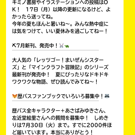
キミノ書房やイラステーションへの投稿はO
K！ 17日（月）以降の更新になるけど、よ
かったら送ってね。
今年の夏もほんと暑いね～。みんな熱中症に
は気をつけて、いい夏休みを過ごしてねー！
⛏7月新刊、発売中！
￣￣￣￣￣￣￣￣￣￣￣￣￣￣￣￣￣￣
大人気の「レッツゴー！まいぜんシスター
ズ」と「マインクラフト冒険記」のシリーズ
最新刊が発売中！ 夏にぴったりなドキドキ
ワクワクな物語、ぜひ読んでみてね～！
歴バスファンブックでいろいろ募集中！
￣￣￣￣￣￣￣￣￣￣￣￣￣￣￣￣￣￣
歴バス全キャラクター＋あさばみゆきさん、
左近堂絵里さんへの質問を募集中！ しめき
りは7月30日（火）まで。すでに2000件ほ
ど届いています。本当にありがとう！