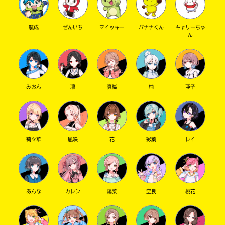
航成
ぜんいち
マイッキー
バナナくん
キャリーちゃ
ん
みおん
凛
真織
柚
亜子
莉々華
凪咲
花
彩葉
レイ
あんな
カレン
陽菜
空良
桃花