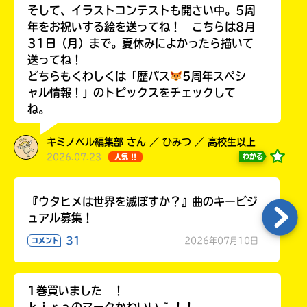
そして、イラストコンテストも開さい中。5周
年をお祝いする絵を送ってね！ こちらは8月
31日（月）まで。夏休みによかったら描いて
送ってね！
Loading
.
.
.
どちらもくわしくは「歴バス
5周年スペシ
ャル情報！」のトピックスをチェックして
ね。
キミノベル編集部 さん ／ ひみつ ／ 高校生以上
2026.07.23
わかる
人気 !!
『ウタヒメは世界を滅ぼすか？』曲のキービジ
ュアル募集！
入
力
31
2026年07月10日
コメント
内
容
に
1巻買いました ！
エ