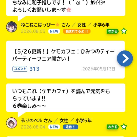
ちなみに和子推しです！（＾ω＾）ｶﾜｲｲﾖﾈ
よろしくお願いしま〜す
ねこねこはっぴー
さん ／ 女性 ／ 小学6年
2026.08.05
わかる
NEW
読まれてるよ !!
【5/26更新！】ケモカフェ！ひみつのティー
パーティーフェア開さい！
313
2026年05月13日
コメント
いつもこれ（ケモカフェ）を読んで元気をも
らっています!!
６巻楽しみ～～
るりのベル さん ／ 女性 ／ 小学5年
2026.08.04
わかる
NEW
注目 !!