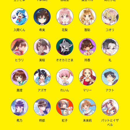
キーワードから探す
入間くん
希実
花梨
智彩
コオリ
ヒラリ
美桜
オオカミさま
玲香
礼
オフィシャルアカウント
真理
アズサ
れいん
マリー
アクト
SNSでシェアする
希乃
柊都
紅子
未来莉
パットとイザ
ベル