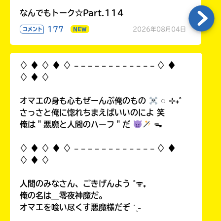
なんでもトーク☆Part.114
177
2026年08月04日
コメント
NEW
♢ ♦︎ ♢ ♦︎ ♢ 𓐄 𓐄 𓐄 𓐄 𓐄 𓐄 𓐄 𓐄 𓐄 𓐄 𓐄 𓐄 ♢ ♦︎
♢ ♦︎ ♢
オマエの身も心もぜーんぶ俺のもの
◌ ⊹₊˚
さっさと俺に惚れちまえばいいのによ 笑
俺は＂悪魔と人間のハーフ＂だ
ᯓ
♢ ♦︎ ♢ ♦︎ ♢ 𓐄 𓐄 𓐄 𓐄 𓐄 𓐄 𓐄 𓐄 𓐄 𓐄 𓐄 𓐄 ♢ ♦︎
♢ ♦︎ ♢
人間のみなさん、ごきげんよう ˚ᯤ₊
俺の名は＿零夜神魔だ。
オマエを喰い尽くす悪魔様だぞ ˊˎ˗