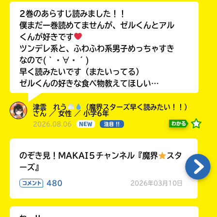
2巻のあらすじ読みました！！
僕まだ一巻読めてませんが、ゼルくんとアル
くんが好きです
ツンデレ系と、ふわふわ系男子めっちゃすき
なので(｀・∀・´)
早く読みたいです（またいってる）
ゼルくんの好きな食べ物教えてほしい…
津雲 れう
（魔界スターズ早く読みたい！！）
さん ／ 女性 ／ 小学6年
2026.08.06
わかる
NEW
注目 !!
のぞき見！MAKAI５チャンネル『魔界
スタ
ーズ』
480
2026年03月10日
コメント