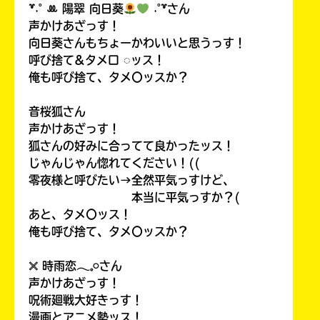
꒷˖˚ ꔛ‬ 陽翠 向日葵
˖˚꒷さん
声かけあざっす！
向日葵さんもちょーかわいいと思うっす！
呼び捨て&タメ口 ◌ッス！
俺も呼び捨て、タメ〇ッスか？
音桜狐さん
声かけあざっす！
狐さんの好みに合ってて良かったッス！
じゃんじゃん惚れてください！((
零夜様と呼びたい→全然平気っすけど、
本当に平気っすか？(
あと、タメ〇ッス！
俺も呼び捨て、タメ〇ッスか？
𓏴 時雨恋𓂃𓈒𓏸さん
声かけあざっす！
呪術廻戦大好きっす！
漫画とアニメ勢ッス！