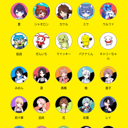
愛
シャオロン
カケル
ミケ
ウルファ
航成
ぜんいち
マイッキー
バナナくん
キャリーちゃ
ん
みおん
凛
真織
柚
亜子
莉々華
凪咲
花
彩葉
レイ