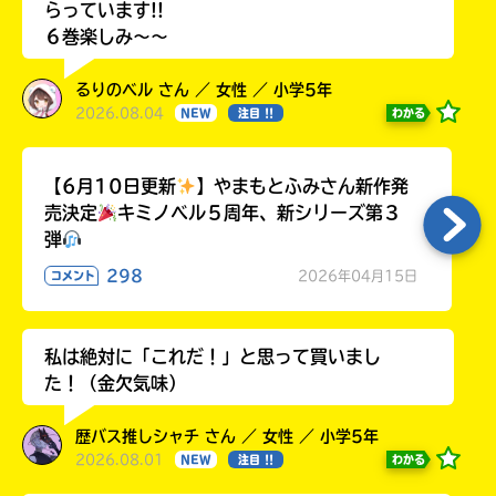
らっています!!
６巻楽しみ～～
るりのベル さん ／ 女性 ／ 小学5年
2026.08.04
わかる
NEW
注目 !!
【6月10日更新
】やまもとふみさん新作発
売決定
キミノベル５周年、新シリーズ第３
弾
298
2026年04月15日
コメント
私は絶対に「これだ！」と思って買いまし
た！（金欠気味）
歴バス推しシャチ さん ／ 女性 ／ 小学5年
2026.08.01
わかる
NEW
注目 !!