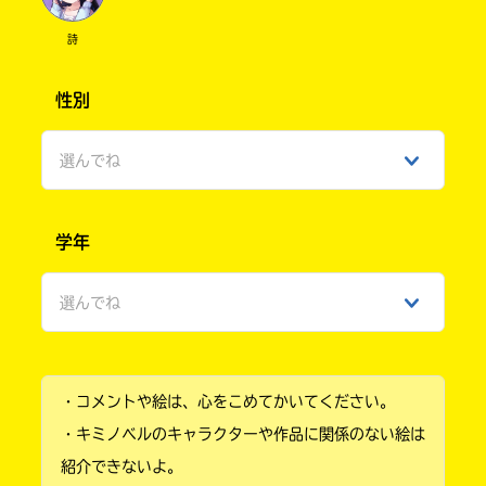
詩
性別
選んでね
男性
学年
女性
選んでね
ひみつ
小学1年
・コメントや絵は、心をこめてかいてください。
小学2年
・キミノベルのキャラクターや作品に関係のない絵は
小学3年
紹介できないよ。