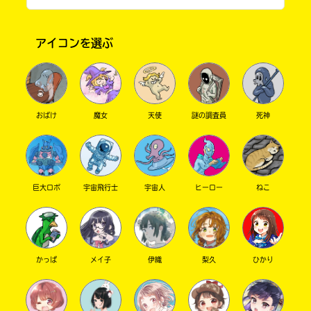
アイコンを選ぶ
おばけ
魔女
天使
謎の調査員
死神
このマチのことを
もっと知りたい
キミに
巨大ロボ
宇宙飛行士
宇宙人
ヒーロー
ねこ
かっぱ
メイ子
伊織
梨久
ひかり