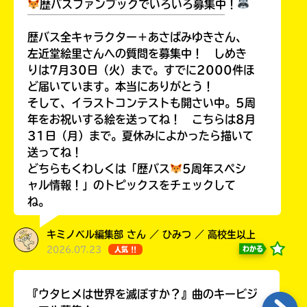
歴バスファンブックでいろいろ募集中！
￣￣￣￣￣￣￣￣￣￣￣￣￣￣￣￣￣￣
歴バス全キャラクター＋あさばみゆきさん、
左近堂絵里さんへの質問を募集中！ しめき
りは7月30日（火）まで。すでに2000件ほ
Loading
.
.
.
ど届いています。本当にありがとう！
そして、イラストコンテストも開さい中。5周
年をお祝いする絵を送ってね！ こちらは8月
31日（月）まで。夏休みによかったら描いて
送ってね！
どちらもくわしくは「歴バス
5周年スペシ
ャル情報！」のトピックスをチェックして
ね。
入
キミノベル編集部 さん ／ ひみつ ／ 高校生以上
力
2026.07.23
わかる
人気 !!
内
容
に
『ウタヒメは世界を滅ぼすか？』曲のキービジ
エ