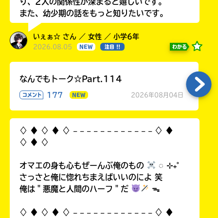
り、2人の関係性が深まると嬉しいです。
また、幼少期の話をもっと知りたいです。
いぇぁ☆ さん ／ 女性 ／ 小学6年
2026.08.05
わかる
NEW
注目 !!
なんでもトーク☆Part.114
177
2026年08月04日
コメント
NEW
♢ ♦︎ ♢ ♦︎ ♢ 𓐄 𓐄 𓐄 𓐄 𓐄 𓐄 𓐄 𓐄 𓐄 𓐄 𓐄 𓐄 ♢ ♦︎
♢ ♦︎ ♢
オマエの身も心もぜーんぶ俺のもの
◌ ⊹₊˚
さっさと俺に惚れちまえばいいのによ 笑
俺は＂悪魔と人間のハーフ＂だ
ᯓ
♢ ♦︎ ♢ ♦︎ ♢ 𓐄 𓐄 𓐄 𓐄 𓐄 𓐄 𓐄 𓐄 𓐄 𓐄 𓐄 𓐄 ♢ ♦︎