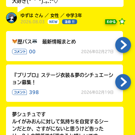
大好き(*˘︶˘*).｡.:*♡
ゆずは さん ／ 女性 ／ 中学3年
2026.08.03
わかる
NEW
注目 !!
歴バス
最新情報まとめ
00
2026年02月27日
コメント
『プリプロ』ステージ衣装＆夢のシチュエーシ
ョン募集！
398
2026年02月19日
コメント
夢シュチュです
ルイがみおんに対して気持ちを自覚するシー
ンだとか、さすがにないと思うけど告った