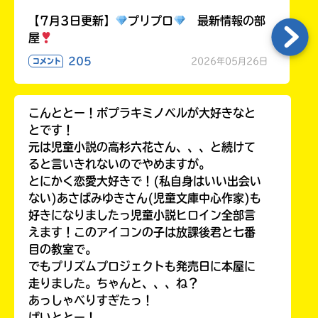
る
【7月3日更新】
プリプロ
最新情報の部
屋
205
2026年05月26日
コメント
こんととー！ポプラキミノベルが大好きなと
とです！
元は児童小説の高杉六花さん、、、と続けて
ると言いきれないのでやめますが。
とにかく恋愛大好きで！(私自身はいい出会い
ない)あさばみゆきさん(児童文庫中心作家)も
好きになりましたっ児童小説ヒロイン全部言
えます！このアイコンの子は放課後君と七番
目の教室で。
でもプリズムプロジェクトも発売日に本屋に
走りました。ちゃんと、、、ね？
あっしゃべりすぎたっ！
ばいととー！