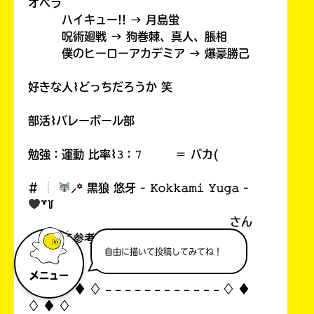
オペラ
ハイキュー!! → 月島蛍
呪術廻戦 → 狗巻棘、真人、脹相
僕のヒーローアカデミア → 爆豪勝己
好きな人⌇どっちだろうか 笑
部活⌇バレーボール部
勉強：運動 比率⌇𝟹：𝟽 ＝ バカ(
# ︎┊︎
⸝꙳ 黒狼 悠牙 - 𝙺𝚘𝚔𝚔𝚊𝚖𝚒 𝚈𝚞𝚐𝚊 -
꒷꒦
さん
の雰囲気参考
自由に描いて投稿してみてね！
メニュー
♢ ♦︎ ♢ ♦︎ ♢ 𓐄 𓐄 𓐄 𓐄 𓐄 𓐄 𓐄 𓐄 𓐄 𓐄 𓐄 𓐄 ♢ ♦︎
♢ ♦︎ ♢