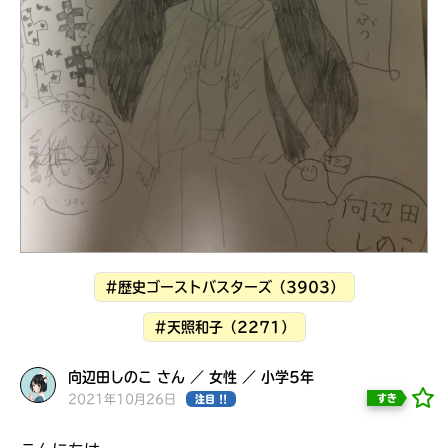
見つかる
本を飛び出して
みんなとおしゃべり
できる掲示板
#歴史ゴーストバスターズ（3903）
#天照和子（2271）
向辺田しのこ さん ／ 女性 ／ 小学5年
本を飛び出して
みんなとおしゃべり
2021年10月26日
すき
注目 !!
できる掲示板