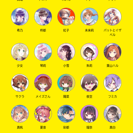
希乃
柊都
紅子
未来莉
パットとイザ
ベル
少女
琴莉
小雪
朱莉
葉山ハル
サクラ
メイズさん
陽菜
夜空
フミカ
真帆
夏音
彩都
瑠奈
真白