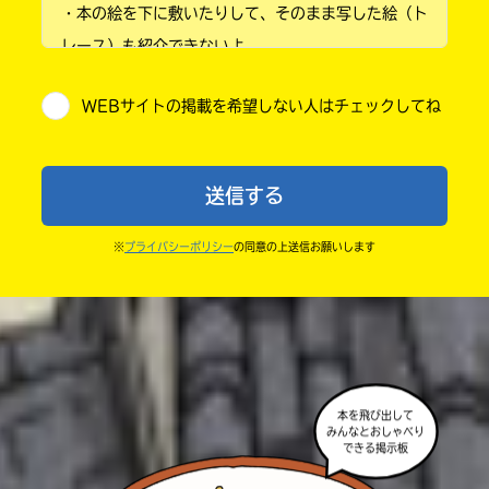
・本の絵を下に敷いたりして、そのまま写した絵（ト
小学4年
レース）も紹介できないよ。
小学5年
・他人の絵を勝手に投稿しないでね。
WEBサイトの掲載を希望しない人はチェックしてね
・送ってからすぐには紹介されないので、待ってて
小学6年
ね。
中学1年
・まだ読んでいない人たちに、本の内容のネタバレに
送信する
ならないよう気をつけてね。
中学2年
・キャンペーン開催中は、投稿した後の画面にバナー
※
プライバシーポリシー
の同意の上送信お願いします
中学3年
が出るので、そこから応募してね。
・ポプラ社の宣伝物で紹介させてもらうことがある
高校生以上
よ。
・かき終えたら、人を傷つけていたり、個人情報をか
きこんでいたり、字がまちがっていたりしないか、読
本を飛び出して
みなおしてみてね。
みんなとおしゃべり
できる掲示板