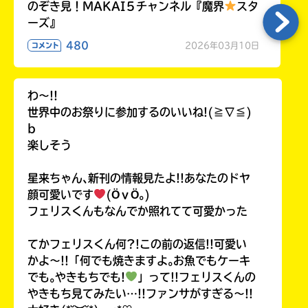
のぞき見！MAKAI５チャンネル『魔界
スタ
ーズ』
480
2026年03月10日
コメント
わ〜!!
世界中のお祭りに参加するのいいね!(≧∇≦)
b
楽しそう
星来ちゃん､新刊の情報見たよ!!あなたのドヤ
顔可愛いです
(ӦｖӦ｡)
フェリスくんもなんでか照れてて可愛かった
てかフェリスくん何?!この前の返信!!可愛い
かよ〜!!「何でも焼きますよ｡お魚でもケーキ
でも｡やきもちでも!
」って!!フェリスくんの
やきもち見てみたい…!!ファンサがすぎる〜!!