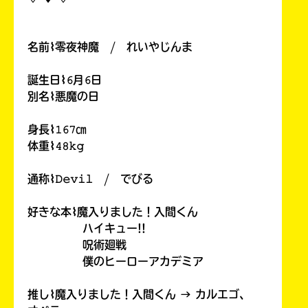
名前⌇零夜神魔 / れいやじんま
誕生日⌇𝟼月𝟼日
別名⌇悪魔の日
身長⌇𝟷𝟼𝟽㎝
体重⌇𝟺𝟾𝚔𝚐
通称⌇𝙳𝚎𝚟𝚒𝚕 / でびる
好きな本⌇魔入りました！入間くん
ハイキュー!!
呪術廻戦
僕のヒーローアカデミア
推し⌇魔入りました！入間くん → カルエゴ、