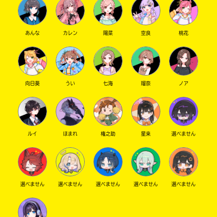
あんな
カレン
陽菜
空良
桃花
向日葵
うい
七海
瑠奈
ノア
ルイ
ほまれ
権之助
星来
選べません
選べません
選べません
選べません
選べません
選べません