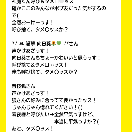
神魔くん呼び＆タメロ
ッス！
確かここのみんながポプ友だった気がするの
で(
全然おーけーっす！
呼び捨て、タメ〇ッスか？
꒷˖˚ ꔛ‬ 陽翠 向日葵
˖˚꒷さん
声かけあざっす！
向日葵さんもちょーかわいいと思うっす！
呼び捨て&タメ口 ◌ッス！
俺も呼び捨て、タメ〇ッスか？
音桜狐さん
声かけあざっす！
狐さんの好みに合ってて良かったッス！
じゃんじゃん惚れてください！((
零夜様と呼びたい→全然平気っすけど、
本当に平気っすか？(
あと、タメ〇ッス！