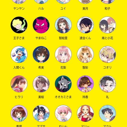
ヤンヤン
ハル
ユイ
実月
和子
キーワードから探す
王子さま
やまねこ
智絵里
渡会くん
南と小花
入間くん
希実
花梨
智彩
コオリ
オフィシャルアカウント
ヒラリ
美桜
オオカミさま
玲香
礼
SNSでシェアする
真理
アズサ
れいん
マリー
アクト