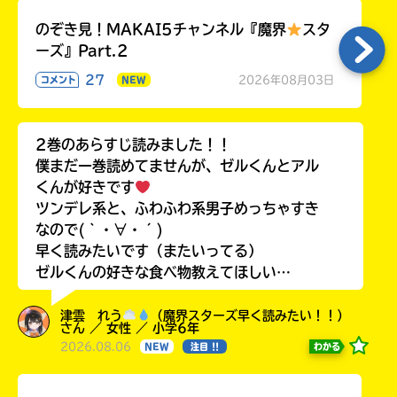
のぞき見！MAKAI5チャンネル『魔界
スタ
ーズ』Part.2
27
2026年08月03日
コメント
NEW
2巻のあらすじ読みました！！
僕まだ一巻読めてませんが、ゼルくんとアル
くんが好きです
ツンデレ系と、ふわふわ系男子めっちゃすき
なので(｀・∀・´)
早く読みたいです（またいってる）
ゼルくんの好きな食べ物教えてほしい…
津雲 れう
（魔界スターズ早く読みたい！！）
さん ／ 女性 ／ 小学6年
2026.08.06
わかる
NEW
注目 !!