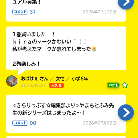
ュアル募集！
ラ
ー
31
2026年07月10日
コメント
が
あ
る
1巻買いました ！
の
ｋｉｒａのマークかわいい ~ ！！
で、
私が考えたマークか忘れてしまった
も
う
2巻楽しみ！
一
度
い
おばけぇ さん ／ 女性 ／ 小学6年
確
い
え
2026.07.21
わかる
人気 !!
認
し
て
<きらりっぷす☆編集部より>やまもとふみ先
み
生の新シリーズはじまったよ～！
て
ね
00
2026年07月09日
コメント
戻