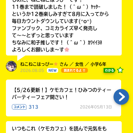
11巻まで読破しました！（＾ω＾）ﾔｯﾀｰ
というか12巻楽しみすぎて8月に入ってから
毎日カウントダウンしています(^o^)
ファンブック、コミカライズ早く発売し
て〜〜とずっと思っています
ちなみに和子推しです！（＾ω＾）ｶﾜｲｲﾖﾈ
よろしくお願いしま〜す
ねこねこはっぴー
さん ／ 女性 ／ 小学6年
2026.08.05
わかる
NEW
読まれてるよ !!
【5/26更新！】ケモカフェ！ひみつのティー
パーティーフェア開さい！
313
2026年05月13日
コメント
いつもこれ（ケモカフェ）を読んで元気をも