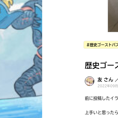
#歴史ゴーストバス
歴史ゴー
友 さん 
2022年09
前に投稿したイ
上手いと思った