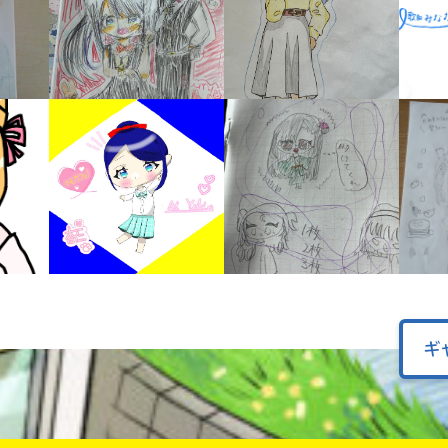
オフィシャルアカウント
ラ
ー
が
あ
Loading
.
.
.
る
の
で、
も
SNSでシェアする
う
一
度
い
確
い
え
認
し
て
ギ
み
て
ね