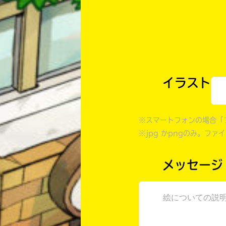
イラスト
※スマートフォンの場合「
※jpg かpngのみ。ファ
メッセージ