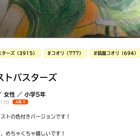
ターズ（3915）
#コオリ（777）
#狐屋コオリ（694）
ストバスターズ
／ 女性 ／ 小学5年
月13日
人気 !!
ラストの色付きバージョンです！
みんなの絵が
見られる
ギャラリー
ら、めちゃくちゃ嬉しいです！