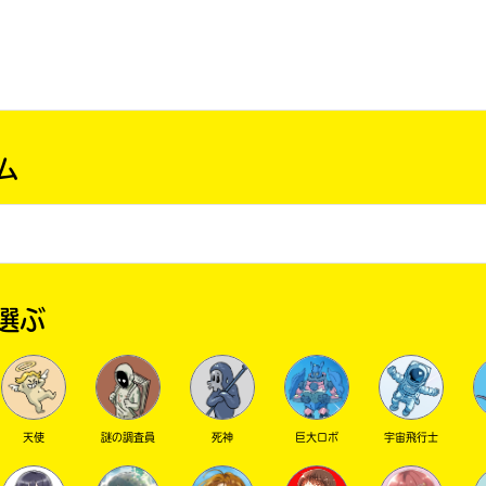
ム
選ぶ
天使
謎の調査員
死神
巨大ロボ
宇宙飛行士