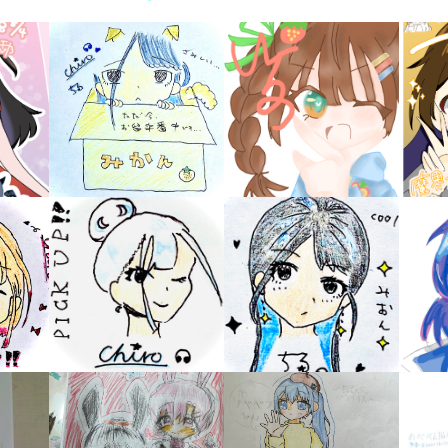
キーワードから探す
入
力
内
容
に
エ