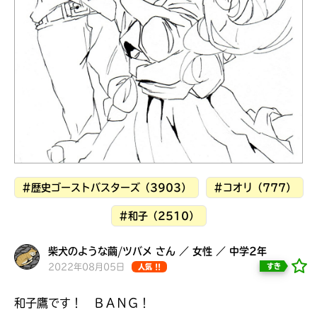
見つかる
本を飛び出して
みんなとおしゃべり
できる掲示板
#歴史ゴーストバスターズ（3903）
#コオリ（777）
#和子（2510）
柴犬のような繭/ツバメ さん ／ 女性 ／ 中学2年
本を飛び出して
2022年08月05日
すき
人気 !!
みんなとおしゃべり
できる掲示板
和子鷹です！ ＢＡＮＧ！