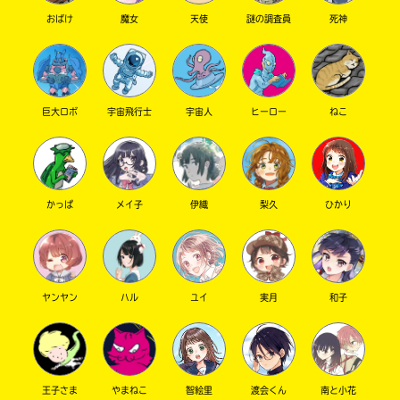
おばけ
魔女
天使
謎の調査員
死神
巨大ロボ
宇宙飛行士
宇宙人
ヒーロー
ねこ
このマチのことを
かっぱ
メイ子
伊織
梨久
ひかり
もっと知りたい
キミに
ヤンヤン
ハル
ユイ
実月
和子
王子さま
やまねこ
智絵里
渡会くん
南と小花