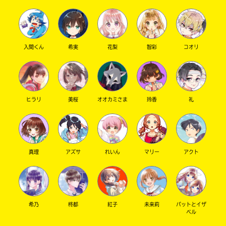
入間くん
希実
花梨
智彩
コオリ
キーワードから探す
ヒラリ
美桜
オオカミさま
玲香
礼
オフィシャルアカウント
真理
アズサ
れいん
マリー
アクト
希乃
柊都
紅子
未来莉
パットとイザ
SNSでシェアする
ベル