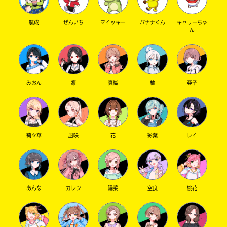
航成
ぜんいち
マイッキー
バナナくん
キャリーちゃ
ん
みおん
凛
真織
柚
亜子
莉々華
凪咲
花
彩葉
レイ
あんな
カレン
陽菜
空良
桃花