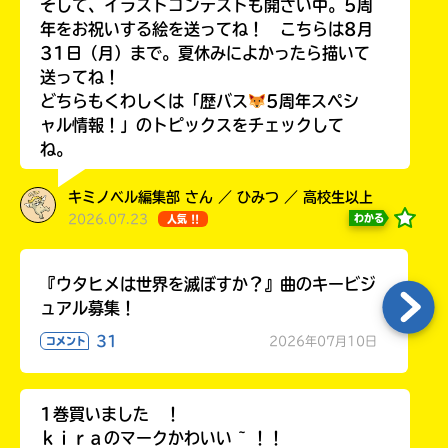
そして、イラストコンテストも開さい中。5周
年をお祝いする絵を送ってね！ こちらは8月
31日（月）まで。夏休みによかったら描いて
送ってね！
どちらもくわしくは「歴バス
5周年スペシ
Loading
.
.
.
ャル情報！」のトピックスをチェックして
ね。
キミノベル編集部 さん ／ ひみつ ／ 高校生以上
2026.07.23
わかる
人気 !!
『ウタヒメは世界を滅ぼすか？』曲のキービジ
ュアル募集！
入
31
2026年07月10日
コメント
力
内
容
1巻買いました ！
に
ｋｉｒａのマークかわいい ~ ！！
エ