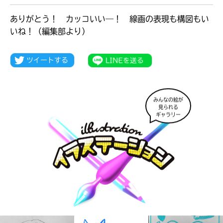
ありがとう！ カッコいい―！ 線画の表現も構図もい
いね！（編集部より）
みんなの絵が
見られる
ギャラリー
大人気
シリーズに
出会える