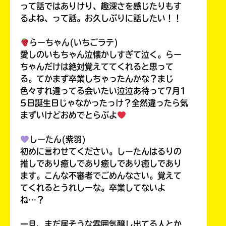
って話ではありけり、趣深さを感じたりもす
るよね、って話。お久しぶりに話したい！！
らーちゃん(いちごラテ)
愛しのいもちゃん泣懐かしすぎて泣く。らー
ちゃんだけは絶対覚えててくれると思って
る。てかまず卒業しちゃったんかな？まじ
色々すれ違ってる会いたい泣泣あ待って7月1
5日誕生日じゃなかったっけ？全然違ったら気
まずいけどおめでとらぶよ
しーたん(紫羽)
初めに言わせてください。しーたんはるりの
推しであり癒しであり癒しであり癒しであり
ます。こんな不審者でごめんなさい。覚えて
てくれるとうれしーな。卒業してないよ
ね…？
一旦、まだ居そうな雰囲気醸し出てる人とか