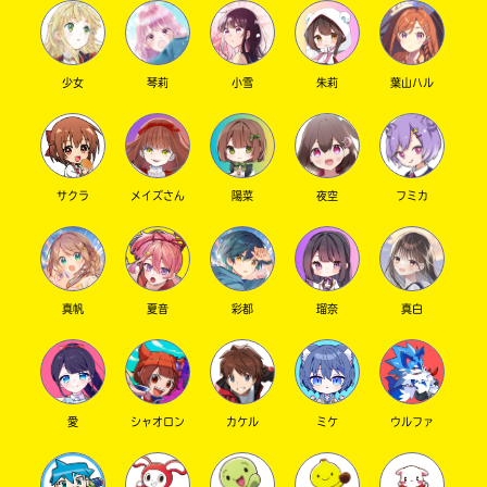
少女
琴莉
小雪
朱莉
葉山ハル
サクラ
メイズさん
陽菜
夜空
フミカ
真帆
夏音
彩都
瑠奈
真白
愛
シャオロン
カケル
ミケ
ウルファ