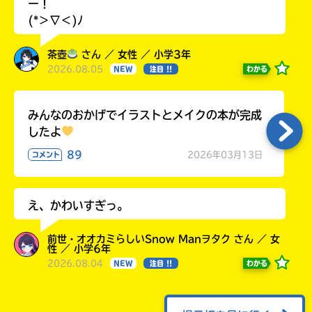
ー！
(*＞∇＜)ﾉ
茶壺
さん ／ 女性 ／ 小学3年
2026.08.05
わかる
NEW
注目 !!
みんなのおかげでイラストとメイクの本が完成
したよ
89
2026年03月13日
コメント
え、かわいすぎっ。
前世・オオカミらしいSnow Manヲタク さん ／ 女
性 ／ 小学6年
2026.08.04
わかる
NEW
注目 !!