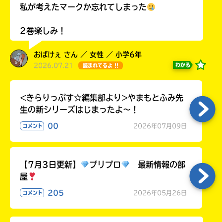
ラ
私が考えたマークか忘れてしまった
ー
が
2巻楽しみ！
あ
る
おばけぇ さん ／ 女性 ／ 小学6年
の
2026.07.21
わかる
読まれてるよ !!
で、
も
う
<きらりっぷす☆編集部より>やまもとふみ先
一
生の新シリーズはじまったよ～！
度
い
00
2026年07月09日
コメント
確
い
え
認
し
て
【7月3日更新】
プリプロ
最新情報の部
み
屋
て
205
2026年05月26日
コメント
ね
戻