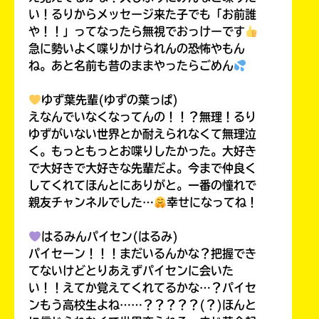
い！るりからメッセージ来た子でも「お前誰
や！！」ってなったら無視でおっけーです
急に勢いよく喋りかけられんの恐怖やもん
ね。あと名前も昔のままやったらごめん
ゆず葉先輩(ゆずの葉っぱ)
えなんでいなくなってんの！！？無理！るり
ゆずがいない世界とか耐えられなくて無理泣
く。もっともっとお喋りしたかった。大好き
で大好きで大好きな先輩だよ。今まで仲良く
してくれてほんとにありがと。一番の憧れで
親友チャンネルでした…
幸せになってね！
はるみんパイセン(はるみ)
パイセーン！！！まだいるんかな？把握でき
てないけどとりあえずパイセンに会いた
い！！えてか覚えてくれてるかな…？パイセ
ンもう高校生よね……？？？？？(？)ほんと