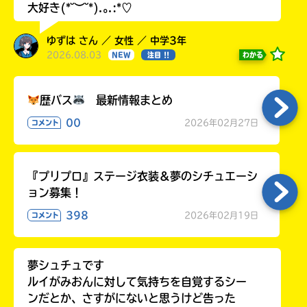
大好き(*˘︶˘*).｡.:*♡
ゆずは さん ／ 女性 ／ 中学3年
2026.08.03
わかる
NEW
注目 !!
歴バス
最新情報まとめ
00
2026年02月27日
コメント
『プリプロ』ステージ衣装＆夢のシチュエーシ
ョン募集！
398
2026年02月19日
コメント
夢シュチュです
ルイがみおんに対して気持ちを自覚するシー
ンだとか、さすがにないと思うけど告った