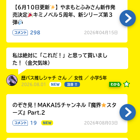
【6月10日更新
】やまもとふみさん新作発
売決定
キミノベル５周年、新シリーズ第３
弾
298
2026年04月15日
コメント
私は絶対に「これだ！」と思って買いまし
た！（金欠気味）
歴バス推しシャチ さん ／ 女性 ／ 小学5年
2026.08.01
わかる
NEW
注目 !!
のぞき見！MAKAI5チャンネル『魔界
スタ
ーズ』Part.2
19
2026年08月03日
コメント
NEW