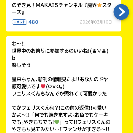
のぞき見！MAKAI５チャンネル『魔界
スタ
ーズ』
480
2026年03月10日
コメント
わ〜!!
世界中のお祭りに参加するのいいね!(≧∇≦)
b
楽しそう
星来ちゃん､新刊の情報見たよ!!あなたのドヤ
顔可愛いです
(ӦｖӦ｡)
フェリスくんもなんでか照れてて可愛かった
てかフェリスくん何?!この前の返信!!可愛い
かよ〜!!「何でも焼きますよ｡お魚でもケーキ
でも｡やきもちでも!
」って!!フェリスくんの
やきもち見てみたい…!!ファンサがすぎる〜!!