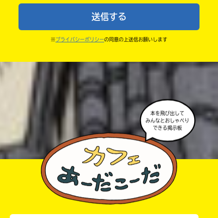
中学1年
・まだ読んでいない人たちに、本の内容のネタバレに
送信する
ならないよう気をつけてね。
中学2年
・キャンペーン開催中は、投稿した後の画面にバナー
※
プライバシーポリシー
の同意の上送信お願いします
中学3年
が出るので、そこから応募してね。
・ポプラ社の宣伝物で紹介させてもらうことがある
高校生以上
よ。
・かき終えたら、人を傷つけていたり、個人情報をか
きこんでいたり、字がまちがっていたりしないか、読
本を飛び出して
みんなとおしゃべり
みなおしてみてね。
できる掲示板