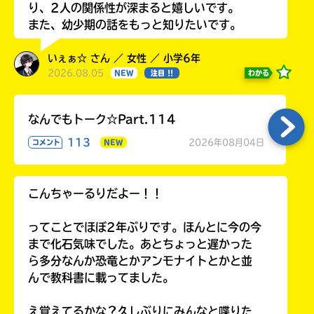
り、2人の関係性が深まると嬉しいです。
また、幼少期の話をもっと知りたいです。
いぇぁ☆ さん ／ 女性 ／ 小学6年
2026.08.05
わかる
NEW
注目 !!
なんでもトーク☆Part.114
113
2026年08月04日
コメント
NEW
こんちゃーるりだよー！！
ってことでほぼ2年ぶりです。ほんとに今の今
まで化石気味でした。あとちょっと遅かった
ら多分なんか恐竜とかアンモナイトとかと並
んで教科書に載ってました。
え覚えてるかな？久しぶりにみんなと喋りた