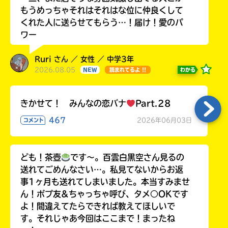
もうめっちゃそれはそれはな位に仲良くして
くれた人に送らせてもらう…！届け！愛のパ
ワー
Ruri さん ／ 女性 ／ 中学3年
2026.08.05
わかる
NEW
読まれてるよ !!
きかせて！ みんなの恋バナ
Part.28
467
2026年06月03日
コメント
ども！茶壺
です～。百雲白黒空さん見るの
送れてごめんなさい…。私見てないからお返
事1ヶ月も送れてしまいました。本当すみませ
ん！ポプ友&ちゃっちゃ呼び、タメ○OKです
よ！間違えてたらできれば教えてほしいで
す。それじゃあ今回はここまで！まったね