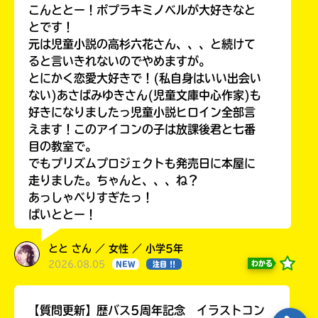
る
こんととー！ポプラキミノベルが大好きなと
とです！
元は児童小説の高杉六花さん、、、と続けて
ると言いきれないのでやめますが。
とにかく恋愛大好きで！(私自身はいい出会い
ない)あさばみゆきさん(児童文庫中心作家)も
好きになりましたっ児童小説ヒロイン全部言
えます！このアイコンの子は放課後君と七番
目の教室で。
でもプリズムプロジェクトも発売日に本屋に
走りました。ちゃんと、、、ね？
あっしゃべりすぎたっ！
ばいととー！
とと さん ／ 女性 ／ 小学5年
2026.08.05
わかる
NEW
注目 !!
【質問更新】歴バス5周年記念 イラストコン