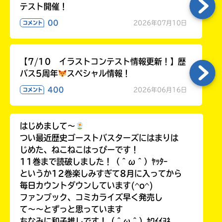
テスト開催！
00
2026年07月10日
コメント
【7/10 イラストコンテスト情報更新！】歴
バス5周年
スペシャル情報！
400
2026年06月16日
コメント
はじめまして〜
つい最近歴史ゴーストバスターズにはまりは
じめた、ねこねこはっぴーです！
11巻まで読破しました！（＾ω＾）ﾔｯﾀｰ
というか12巻楽しみすぎて8月に入ってから
毎日カウントダウンしています(^o^)
ファンブック、コミカライズ早く発売し
て〜〜とずっと思っています
ちなみに和子推しです！（＾ω＾）ｶﾜｲｲﾖﾈ