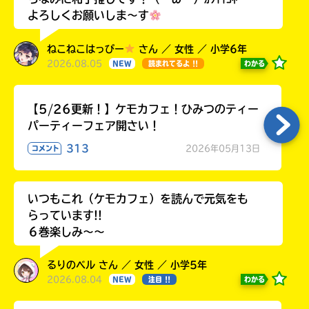
よろしくお願いしま〜す
ねこねこはっぴー
さん ／ 女性 ／ 小学6年
2026.08.05
わかる
NEW
読まれてるよ !!
【5/26更新！】ケモカフェ！ひみつのティー
パーティーフェア開さい！
313
2026年05月13日
コメント
いつもこれ（ケモカフェ）を読んで元気をも
らっています!!
６巻楽しみ～～
るりのベル さん ／ 女性 ／ 小学5年
2026.08.04
わかる
NEW
注目 !!