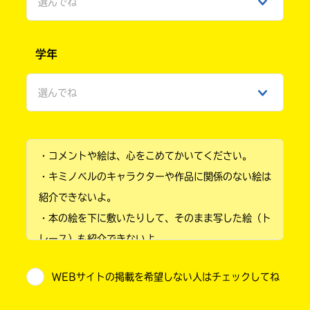
選んでね
男性
学年
女性
選んでね
ひみつ
小学1年
・コメントや絵は、心をこめてかいてください。
小学2年
・キミノベルのキャラクターや作品に関係のない絵は
小学3年
紹介できないよ。
・本の絵を下に敷いたりして、そのまま写した絵（ト
小学4年
レース）も紹介できないよ。
小学5年
・他人の絵を勝手に投稿しないでね。
WEBサイトの掲載を希望しない人はチェックしてね
・送ってからすぐには紹介されないので、待ってて
小学6年
ね。