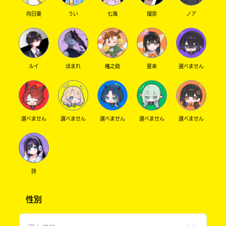
向日葵
うい
七海
瑠奈
ノア
ルイ
ほまれ
権之助
星来
選べません
選べません
選べません
選べません
選べません
選べません
詩
性別