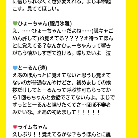
に信じられなくて世界変えれる。まじ革命起
こす。見ててほしい。
ひょーちゃん(朧月氷雅)
え、……ひょーちゃん…だよね……(隠キャご
めん許して)ね覚えてる？？？？え待ってほん
とに覚えてる？なんかひょーちゃんって響き
がもう懐かしすぎて泣ける。喋りたいよー泣
とーるん(透)
えあのほんっとに覚えてないと思うし覚えて
ないのが普通なんやけどさ、初めましての挨
拶だけしてとーるんって呼ぶ許可もらってか
ら1回もちゃんと会話できてないんよ。まじで
ずっととーるんと喋りたくてさ…ほぼ不審者
みたいな。えあの初めまして！！！！！
ライムちゃん
久しぶり！！覚えてるかな？もうほんとに誰