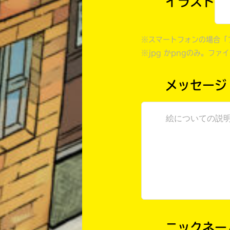
イラスト
※スマートフォンの場合「
※jpg かpngのみ。ファ
メッセージ
ニックネー