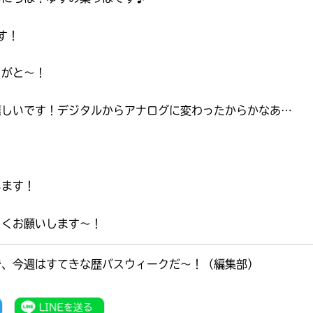
す！
りがと〜！
嬉しいです！デジタルからアナログに変わったからかなあ…
います！
しくお願いします〜！
で、今週はすてきな歴バスウィークだ～！（編集部）
書店に届いた
みんなからのお手紙が
読める