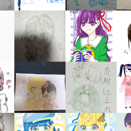
オフィシャルアカウント
ラ
ー
が
あ
Loading
.
.
.
る
の
で、
も
SNSでシェアする
う
一
度
い
確
い
え
認
し
て
み
て
ね