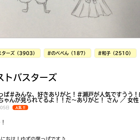
ターズ（3903）
#のべぺん（187）
#和子（2510）
ストバスターズ
っぱ＃みんな、好きありがと！＃瀬戸が人気ですうう！
ちゃんが見られてるよ！！だ〜ありがと！ さん ／ 女性 
月05日
人気 !!
みんなの絵が
…！
見られる
ギャラリー
んにちは！ゆずの葉っぱです♪