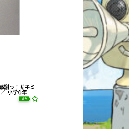
感謝っ！＃キミ
／ 小学6年
すき
自分だけの
本だなが作れる！