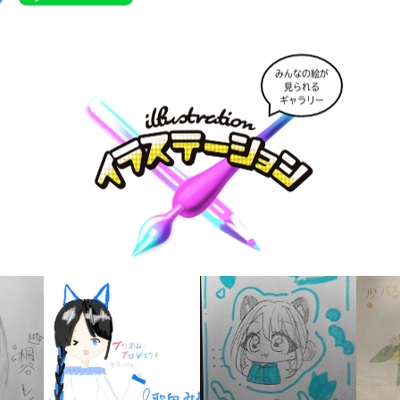
みんなの絵が
見られる
ギャラリー
キーワードから探す
入
力
内
容
に
エ