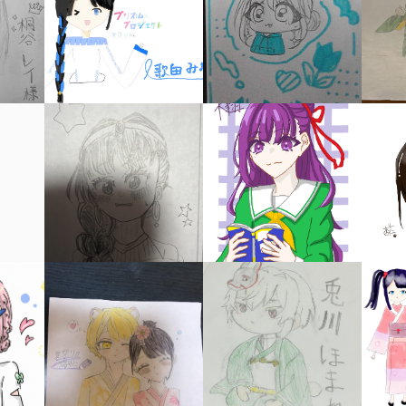
キーワードから探す
入
力
内
容
に
エ