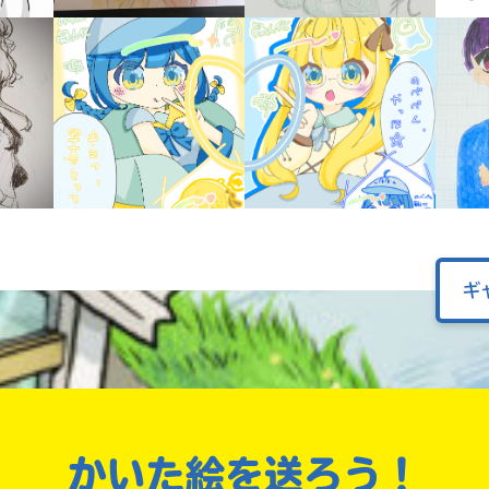
オフィシャルアカウント
ラ
ー
が
あ
Loading
.
.
.
る
の
で、
も
SNSでシェアする
う
一
度
い
確
ギ
い
え
認
し
て
み
て
ね
かいた絵を送ろう！