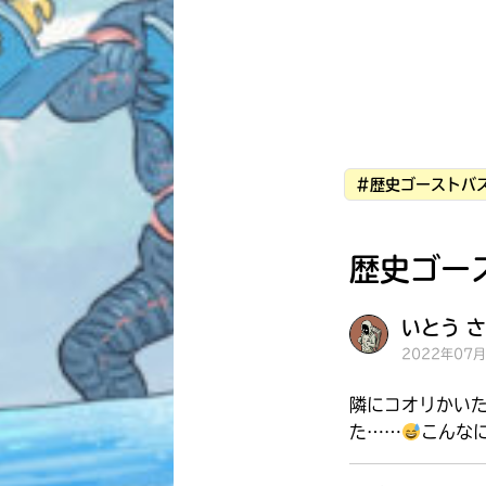
#歴史ゴーストバス
歴史ゴー
いとう さ
2022年07
隣にコオリかい
た……
こんな