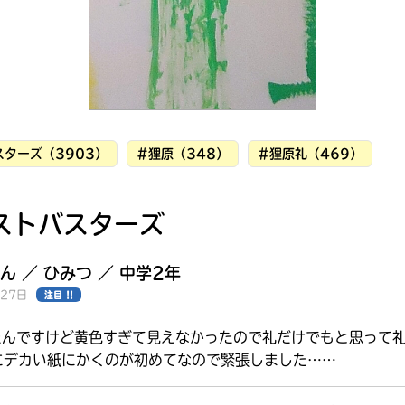
ターズ（3903）
#狸原（348）
#狸原礼（469）
ストバスターズ
ん ／ ひみつ ／ 中学2年
月27日
注目 !!
たんですけど黄色すぎて見えなかったので礼だけでもと思って
みんなの絵が
にデカい紙にかくのが初めてなので緊張しました……
見られる
ギャラリー