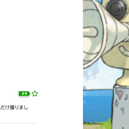
すき
礼だけ撮りまし
自分だけの
本だなが作れる！