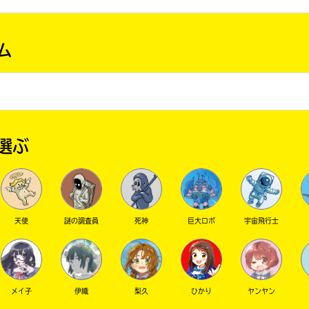
ム
選ぶ
天使
謎の調査員
死神
巨大ロボ
宇宙飛行士
メイ子
伊織
梨久
ひかり
ヤンヤン