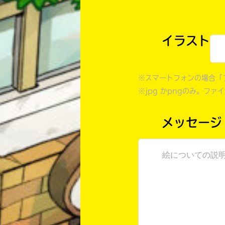
イラスト
※スマートフォンの場合「
※jpg かpngのみ。ファ
メッセージ