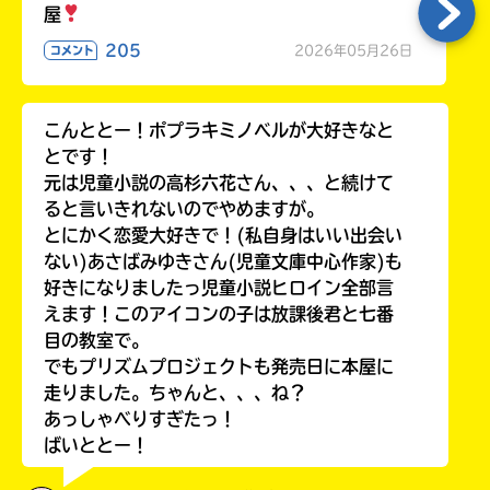
る
屋
205
2026年05月26日
コメント
こんととー！ポプラキミノベルが大好きなと
とです！
元は児童小説の高杉六花さん、、、と続けて
ると言いきれないのでやめますが。
とにかく恋愛大好きで！(私自身はいい出会い
ない)あさばみゆきさん(児童文庫中心作家)も
好きになりましたっ児童小説ヒロイン全部言
えます！このアイコンの子は放課後君と七番
目の教室で。
でもプリズムプロジェクトも発売日に本屋に
走りました。ちゃんと、、、ね？
あっしゃべりすぎたっ！
ばいととー！