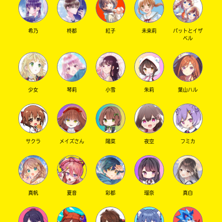
希乃
柊都
紅子
未来莉
パットとイザ
ベル
少女
琴莉
小雪
朱莉
葉山ハル
サクラ
メイズさん
陽菜
夜空
フミカ
真帆
夏音
彩都
瑠奈
真白