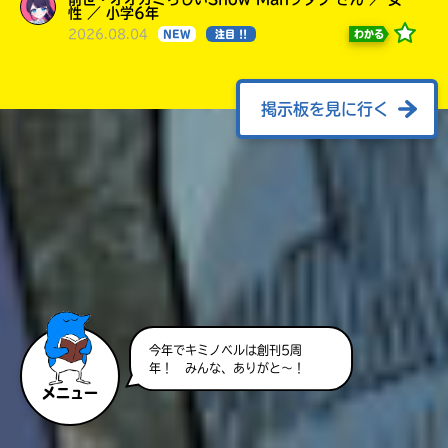
性 ／ 小学6年
2026.08.04
わかる
NEW
注目 !!
掲示板を見に行く
今年でキミノベルは創刊5周
年！ みんな、ありがと～！
メニュー