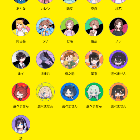
あんな
カレン
陽菜
空良
桃花
向日葵
うい
七海
瑠奈
ノア
ルイ
ほまれ
権之助
星来
選べません
選べません
選べません
選べません
選べません
選べません
詩