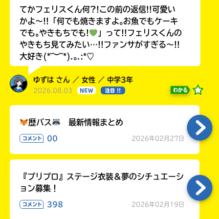
てかフェリスくん何?!この前の返信!!可愛い
かよ〜!!「何でも焼きますよ｡お魚でもケーキ
でも｡やきもちでも!
」って!!フェリスくんの
やきもち見てみたい…!!ファンサがすぎる〜!!
大好き(*˘︶˘*).｡.:*♡
ゆずは さん ／ 女性 ／ 中学3年
2026.08.03
わかる
NEW
注目 !!
歴バス
最新情報まとめ
00
2026年02月27日
コメント
『プリプロ』ステージ衣装＆夢のシチュエーシ
ョン募集！
398
2026年02月19日
コメント