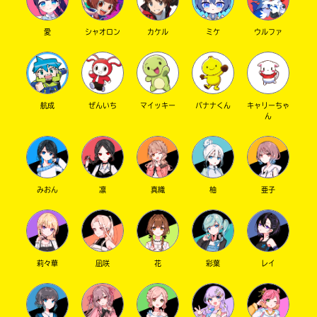
愛
シャオロン
カケル
ミケ
ウルファ
航成
ぜんいち
マイッキー
バナナくん
キャリーちゃ
ん
みおん
凛
真織
柚
亜子
莉々華
凪咲
花
彩葉
レイ