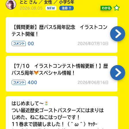
とと さん ／ 女性 ／ 小学5年
2026.08.05
わかる
NEW
注目 !!
【質問更新】歴バス5周年記念 イラストコン
テスト開催！
00
2026年07月10日
コメント
【7/10 イラストコンテスト情報更新！】歴
バス5周年
スペシャル情報！
400
2026年06月16日
コメント
はじめまして〜
つい最近歴史ゴーストバスターズにはまりは
じめた、ねこねこはっぴーです！
11巻まで読破しました！（＾ω＾）ﾔｯﾀｰ