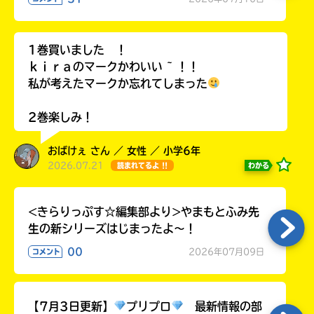
ラ
ー
が
1巻買いました ！
あ
ｋｉｒａのマークかわいい ~ ！！
る
私が考えたマークか忘れてしまった
の
で、
2巻楽しみ！
も
う
おばけぇ さん ／ 女性 ／ 小学6年
一
2026.07.21
度
わかる
読まれてるよ !!
い
確
い
え
認
<きらりっぷす☆編集部より>やまもとふみ先
し
生の新シリーズはじまったよ～！
て
み
00
2026年07月09日
コメント
て
ね
【7月3日更新】
プリプロ
最新情報の部
戻