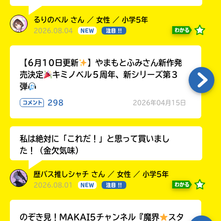
るりのベル さん ／ 女性 ／ 小学5年
2026.08.04
わかる
NEW
注目 !!
【6月10日更新
】やまもとふみさん新作発
売決定
キミノベル５周年、新シリーズ第３
弾
298
2026年04月15日
コメント
私は絶対に「これだ！」と思って買いまし
た！（金欠気味）
歴バス推しシャチ さん ／ 女性 ／ 小学5年
2026.08.01
わかる
NEW
注目 !!
のぞき見！MAKAI5チャンネル『魔界
スタ