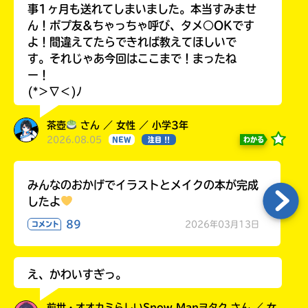
事1ヶ月も送れてしまいました。本当すみませ
ん！ポプ友&ちゃっちゃ呼び、タメ○OKです
よ！間違えてたらできれば教えてほしいで
す。それじゃあ今回はここまで！まったね
ー！
(*＞∇＜)ﾉ
茶壺
さん ／ 女性 ／ 小学3年
2026.08.05
わかる
NEW
注目 !!
みんなのおかげでイラストとメイクの本が完成
したよ
89
2026年03月13日
コメント
え、かわいすぎっ。
前世・オオカミらしいSnow Manヲタク さん ／ 女