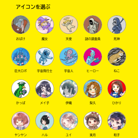
アイコンを選ぶ
おばけ
魔女
天使
謎の調査員
死神
このマチのことを
巨大ロボ
宇宙飛行士
宇宙人
ヒーロー
ねこ
もっと知りたい
キミに
かっぱ
メイ子
伊織
梨久
ひかり
ヤンヤン
ハル
ユイ
実月
和子