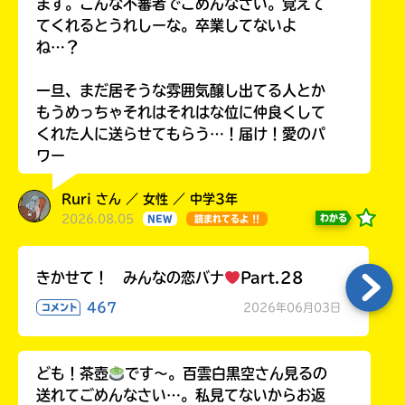
ます。こんな不審者でごめんなさい。覚えて
てくれるとうれしーな。卒業してないよ
ね…？
一旦、まだ居そうな雰囲気醸し出てる人とか
もうめっちゃそれはそれはな位に仲良くして
くれた人に送らせてもらう…！届け！愛のパ
ワー
Ruri さん ／ 女性 ／ 中学3年
2026.08.05
わかる
NEW
読まれてるよ !!
きかせて！ みんなの恋バナ
Part.28
467
2026年06月03日
コメント
ども！茶壺
です～。百雲白黒空さん見るの
送れてごめんなさい…。私見てないからお返