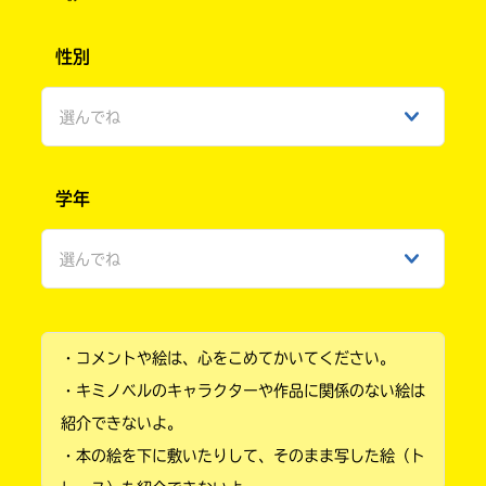
性別
選んでね
男性
学年
女性
選んでね
ひみつ
小学1年
・コメントや絵は、心をこめてかいてください。
小学2年
・キミノベルのキャラクターや作品に関係のない絵は
小学3年
紹介できないよ。
・本の絵を下に敷いたりして、そのまま写した絵（ト
小学4年