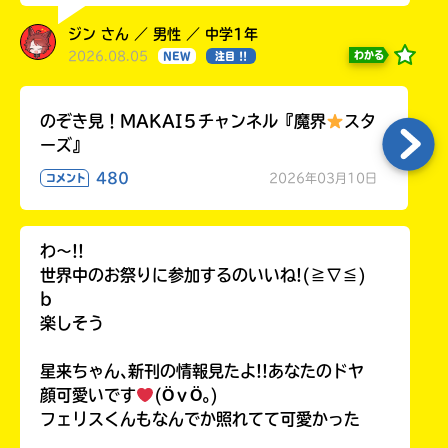
ジン さん ／ 男性 ／ 中学1年
2026.08.05
わかる
NEW
注目 !!
のぞき見！MAKAI５チャンネル『魔界
スタ
ーズ』
480
2026年03月10日
コメント
わ〜!!
世界中のお祭りに参加するのいいね!(≧∇≦)
b
楽しそう
星来ちゃん､新刊の情報見たよ!!あなたのドヤ
顔可愛いです
(ӦｖӦ｡)
フェリスくんもなんでか照れてて可愛かった