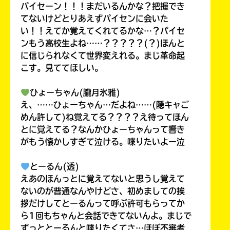
パイセーン！！！まだいるんかな？把握でき
てないけどとりあえずパイセンに会いた
い！！えてか覚えてくれてるかな…？パイセ
ンもう高校生よね……？？？？？(？)ほんと
に信じられなくて世界変えれる。まじ革命起
こす。見ててほしい。
ひょーちゃん(朧月氷雅)
え、……ひょーちゃん…だよね……(隠キャご
めん許して)ね覚えてる？？？？え待ってほん
とに覚えてる？なんかひょーちゃんって響き
がもう懐かしすぎて泣ける。喋りたいよー泣
とーるん(透)
えあのほんっとに覚えてないと思うし覚えて
ないのが普通なんやけどさ、初めましての挨
拶だけしてとーるんって呼ぶ許可もらってか
ら1回もちゃんと会話できてないんよ。まじで
ずっととーるんと喋りたくてさ…ほぼ不審者