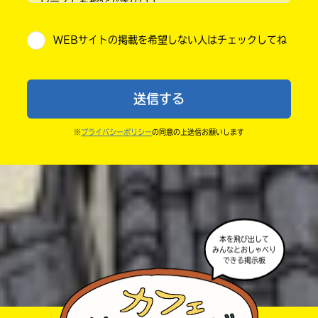
レース）も紹介できないよ。
小学5年
・他人の絵を勝手に投稿しないでね。
WEBサイトの掲載を希望しない人はチェックしてね
・送ってからすぐには紹介されないので、待ってて
小学6年
ね。
中学1年
・まだ読んでいない人たちに、本の内容のネタバレに
送信する
ならないよう気をつけてね。
中学2年
・キャンペーン開催中は、投稿した後の画面にバナー
※
プライバシーポリシー
の同意の上送信お願いします
中学3年
が出るので、そこから応募してね。
・ポプラ社の宣伝物で紹介させてもらうことがある
高校生以上
よ。
・かき終えたら、人を傷つけていたり、個人情報をか
きこんでいたり、字がまちがっていたりしないか、読
本を飛び出して
みんなとおしゃべり
みなおしてみてね。
できる掲示板