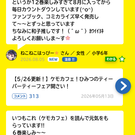
というか12巻楽しみすぎて8月に入ってから
毎日カウントダウンしています(^o^)
ファンブック、コミカライズ早く発売し
て〜〜とずっと思っています
ちなみに和子推しです！（＾ω＾）ｶﾜｲｲﾖﾈ
よろしくお願いしま〜す
ねこねこはっぴー
さん ／ 女性 ／ 小学6年
2026.08.05
わかる
NEW
注目 !!
【5/26更新！】ケモカフェ！ひみつのティー
パーティーフェア開さい！
313
2026年05月13日
コメント
いつもこれ（ケモカフェ）を読んで元気をも
らっています!!
６巻楽しみ～～