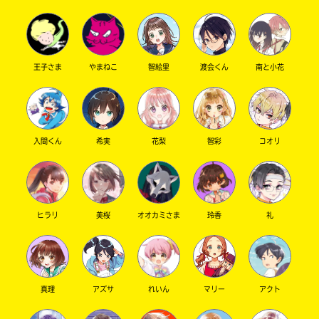
王子さま
やまねこ
智絵里
渡会くん
南と小花
キーワードから探す
入間くん
希実
花梨
智彩
コオリ
オフィシャルアカウント
ヒラリ
美桜
オオカミさま
玲香
礼
真理
アズサ
れいん
マリー
アクト
SNSでシェアする