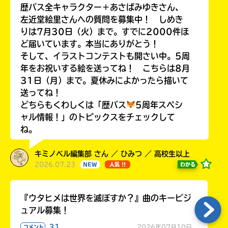
歴バス全キャラクター＋あさばみゆきさん、
左近堂絵里さんへの質問を募集中！ しめき
りは7月30日（火）まで。すでに2000件ほ
ど届いています。本当にありがとう！
Loading
.
.
.
そして、イラストコンテストも開さい中。5周
年をお祝いする絵を送ってね！ こちらは8月
31日（月）まで。夏休みによかったら描いて
送ってね！
どちらもくわしくは「歴バス
5周年スペシ
ャル情報！」のトピックスをチェックして
ね。
キミノベル編集部 さん ／ ひみつ ／ 高校生以上
2026.07.23
わかる
NEW
人気 !!
入
力
内
『ウタヒメは世界を滅ぼすか？』曲のキービジ
容
ュアル募集！
に
エ
31
2026年07月10日
コメント