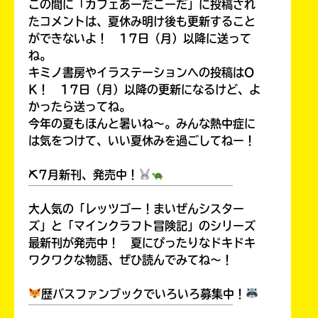
この間に「カフェあーだこーだ」に投稿され
たコメントは、夏休み明け後も更新すること
ができないよ！ 17日（月）以降に送って
ね。
キミノ書房やイラステーションへの投稿はO
K！ 17日（月）以降の更新になるけど、よ
かったら送ってね。
今年の夏もほんと暑いね～。みんな熱中症に
は気をつけて、いい夏休みを過ごしてねー！
⛏7月新刊、発売中！
￣￣￣￣￣￣￣￣￣￣￣￣￣￣￣￣￣￣
大人気の「レッツゴー！まいぜんシスター
ズ」と「マインクラフト冒険記」のシリーズ
最新刊が発売中！ 夏にぴったりなドキドキ
ワクワクな物語、ぜひ読んでみてね～！
歴バスファンブックでいろいろ募集中！
￣￣￣￣￣￣￣￣￣￣￣￣￣￣￣￣￣￣