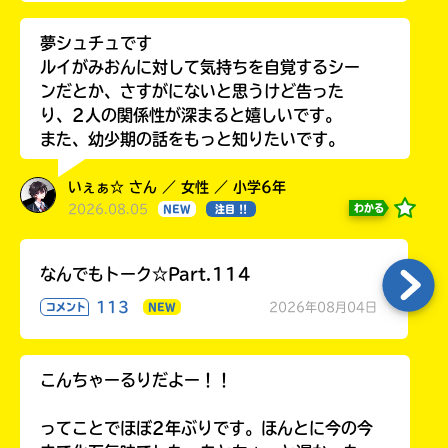
夢シュチュです
ルイがみおんに対して気持ちを自覚するシー
ンだとか、さすがにないと思うけど告った
り、2人の関係性が深まると嬉しいです。
また、幼少期の話をもっと知りたいです。
いぇぁ☆ さん ／ 女性 ／ 小学6年
2026.08.05
わかる
NEW
注目 !!
なんでもトーク☆Part.114
113
2026年08月04日
コメント
NEW
こんちゃーるりだよー！！
ってことでほぼ2年ぶりです。ほんとに今の今