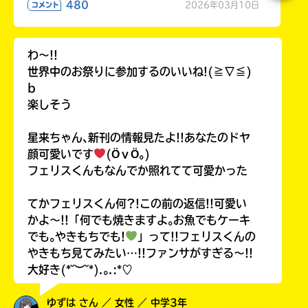
480
2026年03月10日
コメント
わ〜!!
世界中のお祭りに参加するのいいね!(≧∇≦)
b
楽しそう
星来ちゃん､新刊の情報見たよ!!あなたのドヤ
顔可愛いです
(ӦｖӦ｡)
フェリスくんもなんでか照れてて可愛かった
てかフェリスくん何?!この前の返信!!可愛い
かよ〜!!「何でも焼きますよ｡お魚でもケーキ
でも｡やきもちでも!
」って!!フェリスくんの
やきもち見てみたい…!!ファンサがすぎる〜!!
大好き(*˘︶˘*).｡.:*♡
ゆずは さん ／ 女性 ／ 中学3年