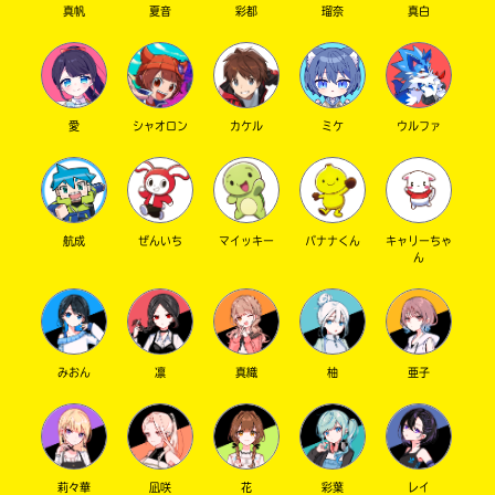
真帆
夏音
彩都
瑠奈
真白
愛
シャオロン
カケル
ミケ
ウルファ
航成
ぜんいち
マイッキー
バナナくん
キャリーちゃ
ん
みおん
凛
真織
柚
亜子
莉々華
凪咲
花
彩葉
レイ