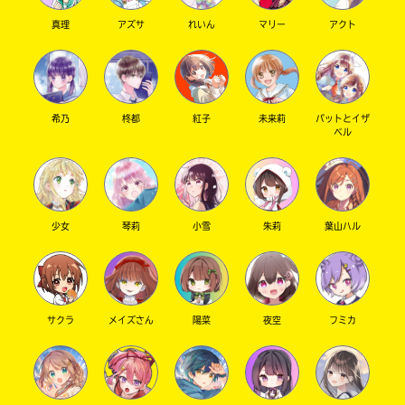
真理
アズサ
れいん
マリー
アクト
キーワードから探す
希乃
柊都
紅子
未来莉
パットとイザ
ベル
少女
琴莉
小雪
朱莉
葉山ハル
オフィシャルアカウント
サクラ
メイズさん
陽菜
夜空
フミカ
SNSでシェアする