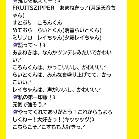
推しを教えてー！⤵︎
FRUITSZIPPER あまねきっ.ᐟ(月足天音ち
ゃん)
すとぷり ころんくん
めておら らいとくん(明雷らいとくん)
ミリプロ レイちゃん(夕霧レイちゃん)
語って〜！⤵︎
あまねきは、なんかツンデレみたいでかわい
い.ᐟ
ころんくんは、かっこいいし、かわいい.ᐟ
らいとくんは、みんなを盛り上げてて、かっ
こいい.ᐟ
レイちゃんは、声がいいし、かわいい.ᐟ
私の第一印象！⤵︎
元気で強そう.ᐣ
やってくれてありがとう！これからもよろ
しくねー！大好きっ！(キッッッツ)⤵︎
こちらこそ.ᐟこすもも大好きっ.ᐟ