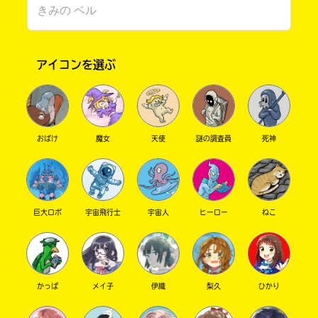
アイコンを選ぶ
おばけ
魔女
天使
謎の調査員
死神
書店に届いた
みんなからのお手紙が
読める
巨大ロボ
宇宙飛行士
宇宙人
ヒーロー
ねこ
かっぱ
メイ子
伊織
梨久
ひかり