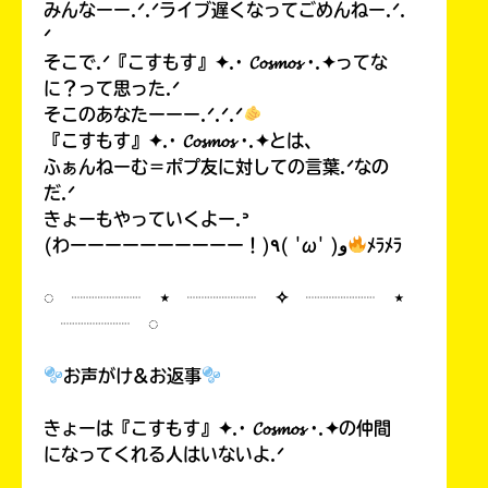
みんなーー.ᐟ.ᐟライブ遅くなってごめんねー.ᐟ.
ᐟ
そこで.ᐟ『こすもす』✦.· 𝓒𝓸𝓼𝓶𝓸𝓼 ·.✦ってな
に？って思った.ᐟ
そこのあなたーーー.ᐟ.ᐟ.ᐟ
『こすもす』✦.· 𝓒𝓸𝓼𝓶𝓸𝓼 ·.✦とは、
ふぁんねーむ＝ポプ友に対しての言葉.ᐟなの
だ.ᐟ
きょーもやっていくよー.ᐣ
(わーーーーーーーーーー！)٩( 'ω' )و
ﾒﾗﾒﾗ
◌ ┈┈┈┈ ⋆ ┈┈┈┈ ✧ ┈┈┈┈ ⋆
┈┈┈┈ ◌
お声がけ&お返事
きょーは『こすもす』✦.· 𝓒𝓸𝓼𝓶𝓸𝓼 ·.✦の仲間
になってくれる人はいないよ.ᐟ