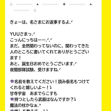
◌ ┈┈┈┈ ⋆ ┈┈┈┈ ✧ ┈┈┈┈ ⋆
┈┈┈┈ ◌
きょーは、名さまにお返事するよ.ᐟ
YUUさまっ.ᐟ
こっんにっちはーー.ᐟ.ᐟ
まだ、全然関わってないのに、関わってきた
人のところに書いてくれてありがとうござい
ます！
あと、誕生日おめでとうございます.ᐟ
夜闇部隊試験、受けますね.ᐟ
名前を教えてください！読み仮名もつけて
くれると嬉しいよ〜！⤵︎
甘寺宇宙 あまでらこすも
持つとしたら武器はなんですか？⤵︎
魔法の杖かなぁ.ᐣ