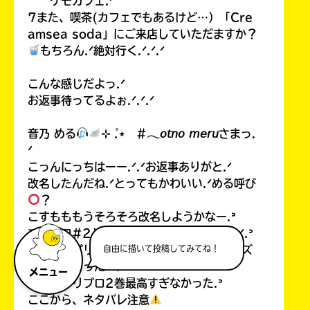
ケモカフェ.ᐟ
7また、喫茶(カフェでもあるけど…）「Cre
amsea soda」にご来店していただますか？
もちろん.ᐟ絶対行く.ᐟ.ᐟ.ᐟ
こんな感じだよっ.ᐟ
お返事待ってるよぉ.ᐟ.ᐟ.ᐟ
音乃 める
⊹ ̊.⋆ #𓂃𝘰𝘵𝘯𝘰 𝘮𝘦𝘳𝘶さまっ.
ᐟ
こっんにっちはーー.ᐟ.ᐟお返事ありがと.ᐟ
改名したんだね.ᐟとってもかわいい.ᐟめる呼び
？
こすもももうそろそろ改名しようかなー.ᐣ
プリプロ#2とウタヒメ買ってもらったの.ᐟ.ᐣ
自由に描いて投稿してみてね！
こすもはプリプロ#1と#2と魔界✩スターズ
買ってもらったー.ᐟ
メニュー
ねえ、プリプロ2巻最高すぎなかった.ᐣ
ここから、ネタバレ注意