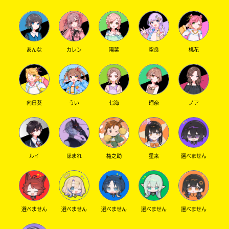
あんな
カレン
陽菜
空良
桃花
向日葵
うい
七海
瑠奈
ノア
ルイ
ほまれ
権之助
星来
選べません
選べません
選べません
選べません
選べません
選べません