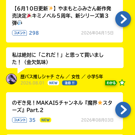
【6月10日更新
】やまもとふみさん新作発
売決定
キミノベル５周年、新シリーズ第３
弾
298
2026年04月15日
コメント
私は絶対に「これだ！」と思って買いまし
た！（金欠気味）
歴バス推しシャチ さん ／ 女性 ／ 小学5年
2026.08.01
わかる
NEW
注目 !!
のぞき見！MAKAI5チャンネル『魔界
スタ
ーズ』Part.2
35
2026年08月03日
コメント
NEW