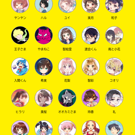
ヤンヤン
ハル
ユイ
実月
和子
王子さま
やまねこ
智絵里
渡会くん
南と小花
このマチのことを
もっと知りたい
キミに
入間くん
希実
花梨
智彩
コオリ
ヒラリ
美桜
オオカミさま
玲香
礼