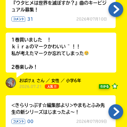
『ウタヒメは世界を滅ぼすか？』曲のキービジ
ュアル募集！
31
2026年07月10日
コメント
Loading
.
.
.
1巻買いました ！
ｋｉｒａのマークかわいい ~ ！！
私が考えたマークか忘れてしまった
2巻楽しみ！
おばけぇ さん ／ 女性 ／ 小学6年
2026.07.21
わかる
人気 !!
入
力
<きらりっぷす☆編集部より>やまもとふみ先
内
生の新シリーズはじまったよ～！
容
に
00
2026年07月09日
コメント
エ