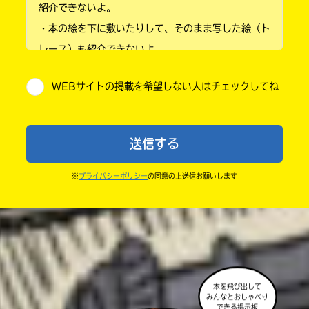
紹介できないよ。
・本の絵を下に敷いたりして、そのまま写した絵（ト
小学4年
レース）も紹介できないよ。
小学5年
・他人の絵を勝手に投稿しないでね。
WEBサイトの掲載を希望しない人はチェックしてね
・送ってからすぐには紹介されないので、待ってて
小学6年
ね。
中学1年
・まだ読んでいない人たちに、本の内容のネタバレに
送信する
ならないよう気をつけてね。
中学2年
・キャンペーン開催中は、投稿した後の画面にバナー
※
プライバシーポリシー
の同意の上送信お願いします
中学3年
が出るので、そこから応募してね。
・ポプラ社の宣伝物で紹介させてもらうことがある
高校生以上
よ。
・かき終えたら、人を傷つけていたり、個人情報をか
きこんでいたり、字がまちがっていたりしないか、読
本を飛び出して
みんなとおしゃべり
みなおしてみてね。
できる掲示板