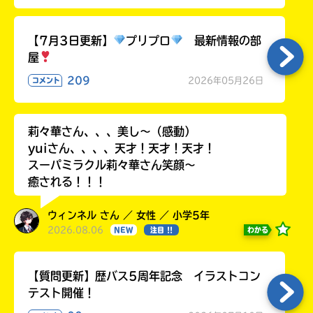
ラ
ー
【7月3日更新】
プリプロ
最新情報の部
が
あ
屋
る
209
2026年05月26日
コメント
の
で、
も
莉々華さん、、、美し〜（感動）
う
yuiさん、、、、天才！天才！天才！
一
スーパミラクル莉々華さん笑顔〜
度
い
癒される！！！
確
い
え
認
し
ウィンネル さん ／ 女性 ／ 小学5年
て
2026.08.06
わかる
NEW
注目 !!
み
て
【質問更新】歴バス5周年記念 イラストコン
ね
テスト開催！
戻