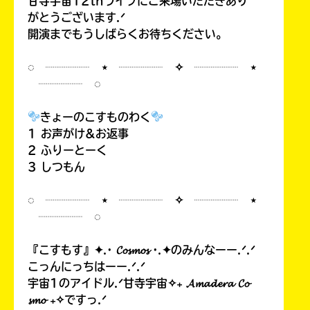
甘寺宇宙12thライブにご来場いただきあり
がとうございます.ᐟ
開演までもうしばらくお待ちください。
◌ ┈┈┈┈ ⋆ ┈┈┈┈ ✧ ┈┈┈┈ ⋆
┈┈┈┈ ◌
きょーのこすものわく
1 お声がけ&お返事
2 ふりーとーく
3 しつもん
◌ ┈┈┈┈ ⋆ ┈┈┈┈ ✧ ┈┈┈┈ ⋆
┈┈┈┈ ◌
『こすもす』✦.· 𝓒𝓸𝓼𝓶𝓸𝓼 ·.✦のみんなーー.ᐟ.ᐟ
こっんにっちはーー.ᐟ.ᐟ
宇宙1のアイドル.ᐟ甘寺宇宙✧₊ 𝓐𝓶𝓪𝓭𝓮𝓻𝓪 𝓒𝓸
𝓼𝓶𝓸 ₊✧ですっ.ᐟ