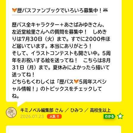
歴バスファンブックでいろいろ募集中！
￣￣￣￣￣￣￣￣￣￣￣￣￣￣￣￣￣￣
歴バス全キャラクター＋あさばみゆきさん、
左近堂絵里さんへの質問を募集中！ しめき
りは7月30日（火）まで。すでに2000件ほ
ど届いています。本当にありがとう！
そして、イラストコンテストも開さい中。5周
年をお祝いする絵を送ってね！ こちらは8月
31日（月）まで。夏休みによかったら描いて
送ってね！
どちらもくわしくは「歴バス
5周年スペシ
ャル情報！」のトピックスをチェックして
ね。
キミノベル編集部 さん ／ ひみつ ／ 高校生以上
2026.07.23
わかる
人気 !!