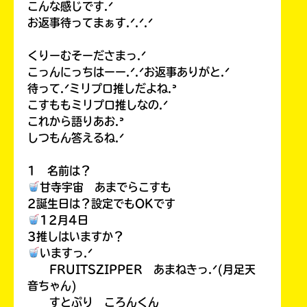
こんな感じです.ᐟ
お返事待ってまぁす.ᐟ.ᐟ.ᐟ
くりーむそーださまっ.ᐟ
こっんにっちはーー.ᐟ.ᐟお返事ありがと.ᐟ
待って.ᐟミリプロ推しだよね.ᐣ
こすももミリプロ推しなの.ᐟ
これから語りあお.ᐣ
しつもん答えるね.ᐟ
1 名前は？
甘寺宇宙 あまでらこすも
2誕生日は？設定でもOKです
12月4日
3推しはいますか？
いますっ.ᐟ
FRUITSZIPPER あまねきっ.ᐟ(月足天
音ちゃん)
すとぷり ころんくん