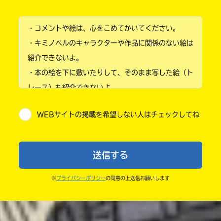
小学1年
・コメントや絵は、心をこめてかいてください。
小学2年
・キミノベルのキャラクターや作品に関係のない絵は
小学3年
紹介できないよ。
・本の絵を下に敷いたりして、そのまま写した絵（ト
小学4年
レース）も紹介できないよ。
小学5年
・他人の絵を勝手に投稿しないでね。
WEBサイトの掲載を希望しない人はチェックしてね
・送ってからすぐには紹介されないので、待ってて
小学6年
ね。
中学1年
・まだ読んでいない人たちに、本の内容のネタバレに
送信する
ならないよう気をつけてね。
中学2年
・キャンペーン開催中は、投稿した後の画面にバナー
※
プライバシーポリシー
の同意の上送信お願いします
中学3年
が出るので、そこから応募してね。
・ポプラ社の宣伝物で紹介させてもらうことがある
高校生以上
よ。