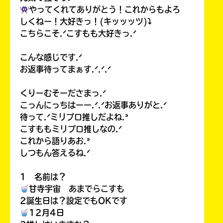
やってくれてありがとう！これからもよろ
しくねー！大好きっ！(キッッッツ)⤵︎
こちらこそ.ᐟこすもも大好きっ.ᐟ
こんな感じです.ᐟ
お返事待ってまぁす.ᐟ.ᐟ.ᐟ
くりーむそーださまっ.ᐟ
こっんにっちはーー.ᐟ.ᐟお返事ありがと.ᐟ
待って.ᐟミリプロ推しだよね.ᐣ
こすももミリプロ推しなの.ᐟ
これから語りあお.ᐣ
しつもん答えるね.ᐟ
1 名前は？
甘寺宇宙 あまでらこすも
2誕生日は？設定でもOKです
12月4日