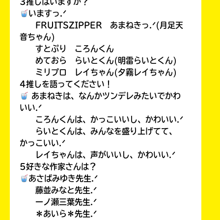
3推しはいますか？
いますっ.ᐟ
FRUITSZIPPER あまねきっ.ᐟ(月足天
音ちゃん)
すとぷり ころんくん
めておら らいとくん(明雷らいとくん)
ミリプロ レイちゃん(夕霧レイちゃん)
4推しを語ってください！
あまねきは、なんかツンデレみたいでかわ
いい.ᐟ
ころんくんは、かっこいいし、かわいい.ᐟ
らいとくんは、みんなを盛り上げてて、
かっこいい.ᐟ
レイちゃんは、声がいいし、かわいい.ᐟ
5好きな作家さんは？
あさばみゆき先生.ᐟ
藤並みなと先生.ᐟ
一ノ瀬三葉先生.ᐟ
＊あいら＊先生.ᐟ