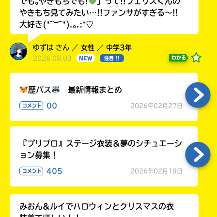
でも｡やきもちでも!
」って!!フェリスくんの
やきもち見てみたい…!!ファンサがすぎる〜!!
大好き(*˘︶˘*).｡.:*♡
ゆずは さん ／ 女性 ／ 中学3年
2026.08.03
わかる
NEW
注目 !!
歴バス
最新情報まとめ
00
2026年02月27日
コメント
『プリプロ』ステージ衣装＆夢のシチュエーシ
ョン募集！
405
2026年02月19日
コメント
みおん&ルイでハロウィンとクリスマスの衣