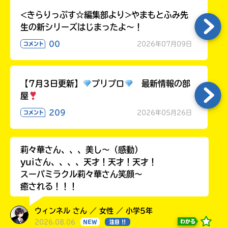
ラ
<きらりっぷす☆編集部より>やまもとふみ先
ー
生の新シリーズはじまったよ～！
が
あ
00
2026年07月09日
コメント
る
の
で、
【7月3日更新】
プリプロ
最新情報の部
も
屋
う
一
209
2026年05月26日
コメント
度
い
確
い
え
認
莉々華さん、、、美し〜（感動）
し
yuiさん、、、、天才！天才！天才！
て
スーパミラクル莉々華さん笑顔〜
み
癒される！！！
て
ね
ウィンネル さん ／ 女性 ／ 小学5年
2026.08.06
わかる
NEW
注目 !!
戻