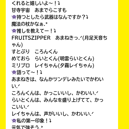
くれると嬉しいよ〜！⤵︎
甘寺宇宙 あまでらこすも
持つとしたら武器はなんですか？⤵︎
魔法の杖かなぁ.ᐣ
推しを教えてー！⤵︎
FRUITSZIPPER あまねきっ.ᐟ(月足天音ち
ゃん)
すとぷり ころんくん
めておら らいとくん(明雷らいとくん)
ミリプロ レイちゃん(夕霧レイちゃん)
語って〜！⤵︎
あまねきは、なんかツンデレみたいでかわい
い.ᐟ
ころんくんは、かっこいいし、かわいい.ᐟ
らいとくんは、みんなを盛り上げてて、かっ
こいい.ᐟ
レイちゃんは、声がいいし、かわいい.ᐟ
私の第一印象！⤵︎
元気で強そう.ᐣ