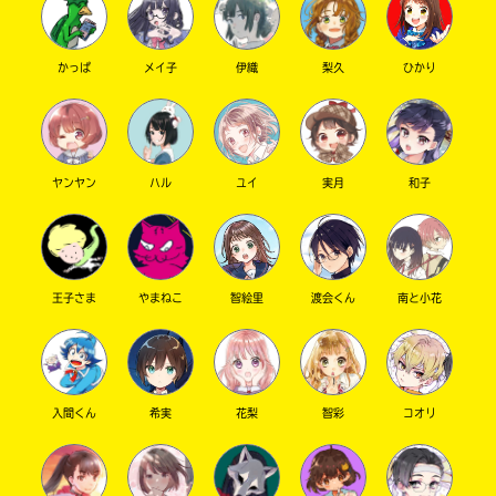
かっぱ
メイ子
伊織
梨久
ひかり
ヤンヤン
ハル
ユイ
実月
和子
このマチのことを
もっと知りたい
キミに
王子さま
やまねこ
智絵里
渡会くん
南と小花
入間くん
希実
花梨
智彩
コオリ