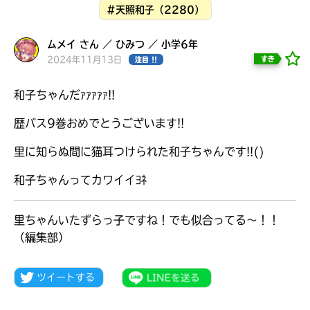
見つかる
#天照和子（2280）
ムメイ さん ／ ひみつ ／ 小学6年
2024年11月13日
すき
注目 !!
和子ちゃんだｧｧｧｧｧ!!
歴バス9巻おめでとうございます!!
里に知らぬ間に猫耳つけられた和子ちゃんです!!()
和子ちゃんってカワイイﾖﾈ
里ちゃんいたずらっ子ですね！でも似合ってる～！！
（編集部）
本を飛び出して
みんなとおしゃべり
できる掲示板