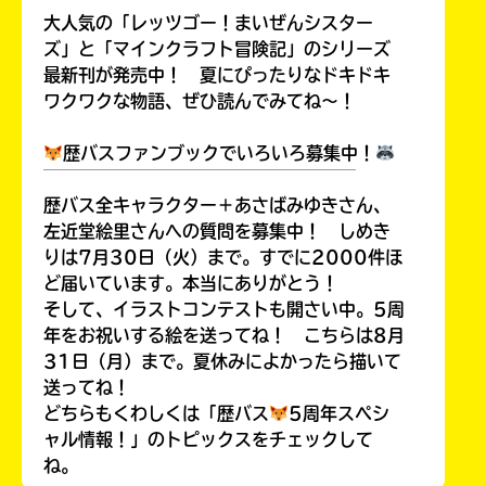
大人気の「レッツゴー！まいぜんシスター
ズ」と「マインクラフト冒険記」のシリーズ
最新刊が発売中！ 夏にぴったりなドキドキ
ワクワクな物語、ぜひ読んでみてね～！
歴バスファンブックでいろいろ募集中！
￣￣￣￣￣￣￣￣￣￣￣￣￣￣￣￣￣￣
歴バス全キャラクター＋あさばみゆきさん、
左近堂絵里さんへの質問を募集中！ しめき
りは7月30日（火）まで。すでに2000件ほ
ど届いています。本当にありがとう！
そして、イラストコンテストも開さい中。5周
年をお祝いする絵を送ってね！ こちらは8月
31日（月）まで。夏休みによかったら描いて
送ってね！
どちらもくわしくは「歴バス
5周年スペシ
ャル情報！」のトピックスをチェックして
ね。