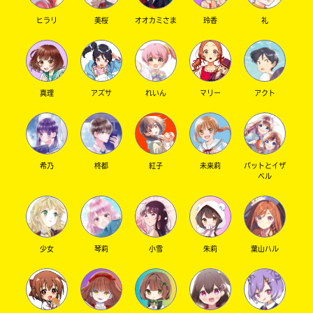
ヒラリ
美桜
オオカミさま
玲香
礼
キーワードから探す
真理
アズサ
れいん
マリー
アクト
希乃
柊都
紅子
未来莉
パットとイザ
ベル
オフィシャルアカウント
少女
琴莉
小雪
朱莉
葉山ハル
SNSでシェアする