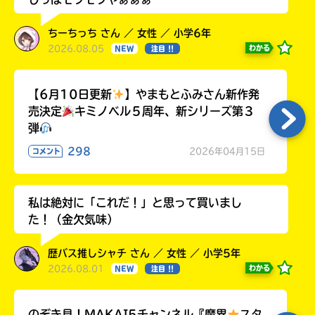
ちーちっち さん ／ 女性 ／ 小学6年
2026.08.05
わかる
NEW
注目 !!
【6月10日更新
】やまもとふみさん新作発
売決定
キミノベル５周年、新シリーズ第３
弾
298
2026年04月15日
コメント
私は絶対に「これだ！」と思って買いまし
た！（金欠気味）
歴バス推しシャチ さん ／ 女性 ／ 小学5年
2026.08.01
わかる
NEW
注目 !!
のぞき見！MAKAI5チャンネル『魔界
スタ