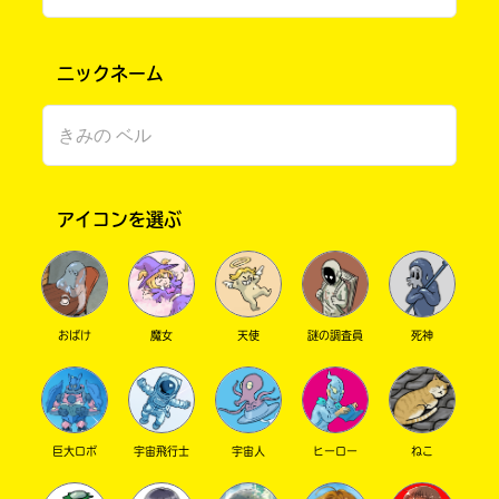
ニックネーム
アイコンを選ぶ
書店に届いた
みんなからのお手紙が
読める
おばけ
魔女
天使
謎の調査員
死神
巨大ロボ
宇宙飛行士
宇宙人
ヒーロー
ねこ