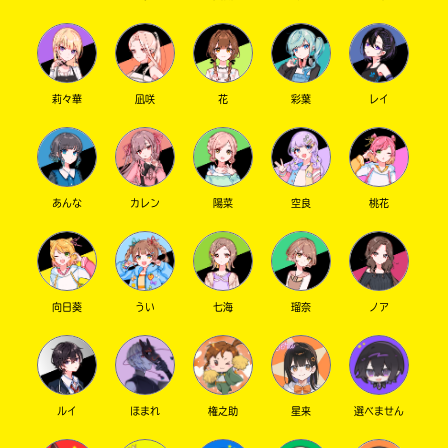
莉々華
凪咲
花
彩葉
レイ
あんな
カレン
陽菜
空良
桃花
向日葵
うい
七海
瑠奈
ノア
ルイ
ほまれ
権之助
星来
選べません