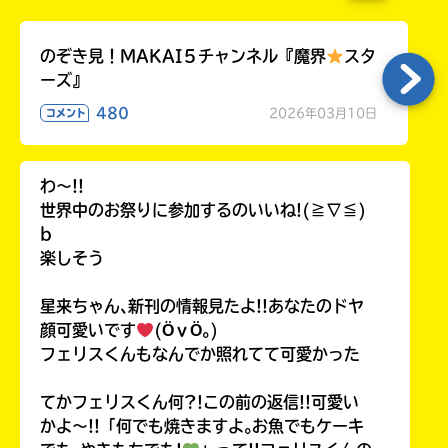
のぞき見！MAKAI５チャンネル『魔界
スタ
ーズ』
480
2026年03月10日
コメント
わ〜!!
世界中のお祭りに参加するのいいね!(≧∇≦)
b
楽しそう
星来ちゃん､新刊の情報見たよ!!あなたのドヤ
顔可愛いです
(ӦｖӦ｡)
フェリスくんもなんでか照れてて可愛かった
てかフェリスくん何?!この前の返信!!可愛い
かよ〜!!「何でも焼きますよ｡お魚でもケーキ