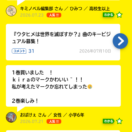
キミノベル編集部 さん ／ ひみつ ／ 高校生以上
2026.07.23
わかる
人気 !!
Loading
.
.
.
『ウタヒメは世界を滅ぼすか？』曲のキービジ
ュアル募集！
31
2026年07月10日
コメント
1巻買いました ！
ｋｉｒａのマークかわいい ~ ！！
私が考えたマークか忘れてしまった
入
2巻楽しみ！
力
内
おばけぇ さん ／ 女性 ／ 小学6年
容
2026.07.21
わかる
人気 !!
に
エ