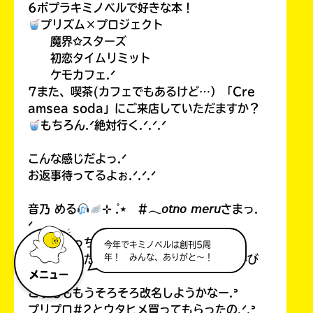
6ポプラキミノベルで好きな本！
プリズム×プロジェクト
魔界✩スターズ
初恋タイムリミット
ケモカフェ.ᐟ
7また、喫茶(カフェでもあるけど…）「Cre
amsea soda」にご来店していただますか？
もちろん.ᐟ絶対行く.ᐟ.ᐟ.ᐟ
こんな感じだよっ.ᐟ
お返事待ってるよぉ.ᐟ.ᐟ.ᐟ
音乃 める
⊹ ̊.⋆ #𓂃𝘰𝘵𝘯𝘰 𝘮𝘦𝘳𝘶さまっ.
ᐟ
こっんにっちはーー.ᐟ.ᐟお返事ありがと.ᐟ
今年でキミノベルは創刊5周
年！ みんな、ありがと～！
改名したんだね.ᐟとってもかわいい.ᐟめる呼び
メニュー
？
こすもももうそろそろ改名しようかなー.ᐣ
プリプロ#2とウタヒメ買ってもらったの.ᐟ.ᐣ