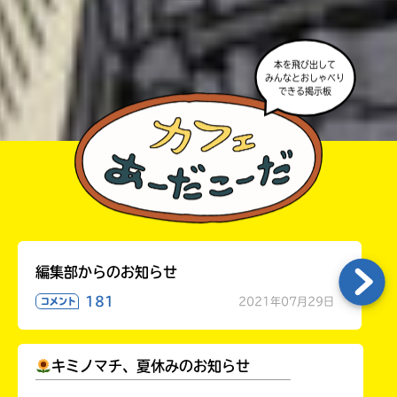
・かき終えたら、人を傷つけていたり、個人情報をか
きこんでいたり、字がまちがっていたりしないか、読
本を飛び出して
みんなとおしゃべり
みなおしてみてね。
できる掲示板
編集部からのお知らせ
181
2021年07月29日
コメント
キミノマチ、夏休みのお知らせ
￣￣￣￣￣￣￣￣￣￣￣￣￣￣￣￣￣￣