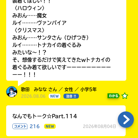
装着てほしい！！
〈ハロウィン〉
みおん……魔女
ルイ………ヴァンパイア
〈クリスマス〉
みおん……サンタさん（ひげつき）
ルイ………トナカイの着ぐるみ
みたいな〜！？
そ、想像するだけで笑えてきたwトナカイの
着ぐるみ着て欲しいですーーーーーーーーー
ーー！！！
歌田 みなな さん ／ 女性 ／ 小学5年
2026.08.06
わかる
NEW
注目 !!
なんでもトーク☆Part.114
216
2026年08月04日
コメント
NEW