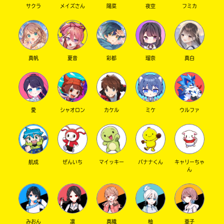
サクラ
メイズさん
陽菜
夜空
フミカ
真帆
夏音
彩都
瑠奈
真白
愛
シャオロン
カケル
ミケ
ウルファ
航成
ぜんいち
マイッキー
バナナくん
キャリーちゃ
ん
みおん
凛
真織
柚
亜子