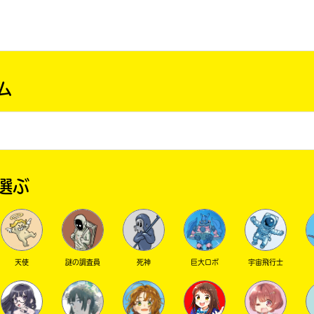
ム
選ぶ
天使
謎の調査員
死神
巨大ロボ
宇宙飛行士