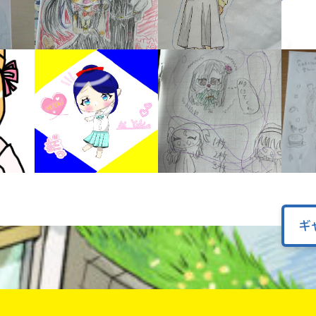
オフィシャルアカウント
ラ
ー
が
あ
Loading
.
.
.
る
の
で、
も
SNSでシェアする
う
一
度
い
確
い
え
認
し
ギ
て
み
て
ね