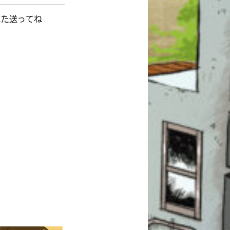
また送ってね
このマチのことを
もっと知りたい
キミに