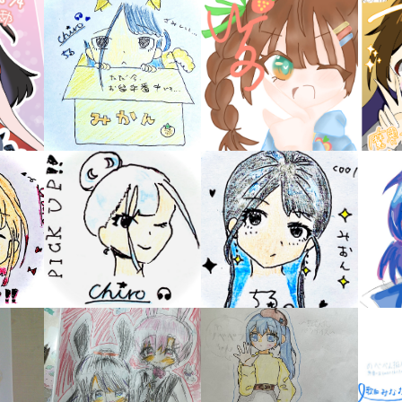
キーワードから探す
入
力
内
容
に
エ