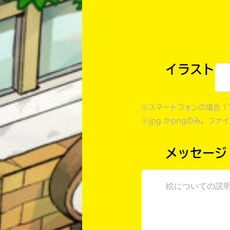
イラスト
※スマートフォンの場合「
※jpg かpngのみ。ファ
メッセージ