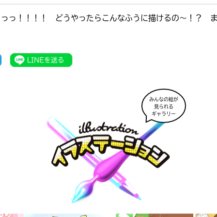
っっっ！！！！ どうやったらこんなふうに描けるの～！？ 
）
みんなの絵が
見られる
ギャラリー
書店に届いた
みんなからのお手紙が
読める