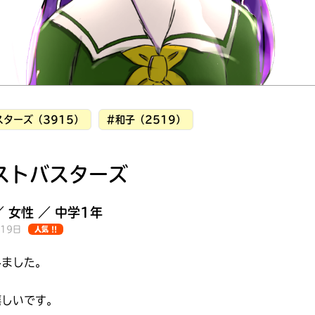
ターズ（3915）
#和子（2519）
ストバスターズ
／ 女性 ／ 中学1年
月19日
人気 !!
ました｡
みんなの絵が
見られる
ギャラリー
しいです｡