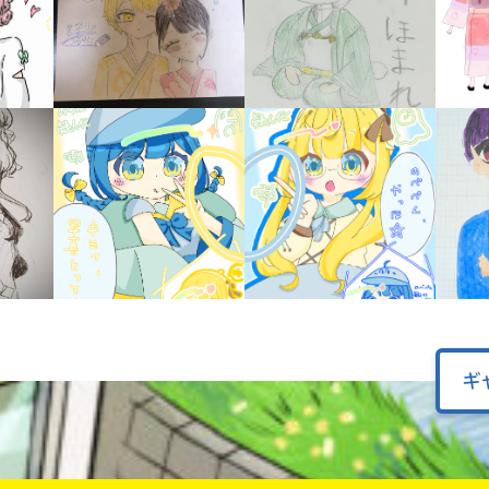
オフィシャルアカウント
ラ
ー
が
あ
Loading
.
.
.
る
の
で、
も
SNSでシェアする
う
一
度
い
確
い
え
認
し
て
ギ
み
て
ね