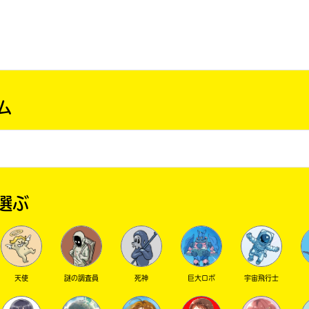
ム
選ぶ
天使
謎の調査員
死神
巨大ロボ
宇宙飛行士