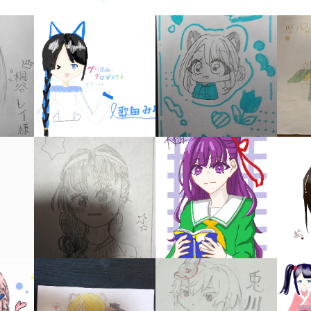
キーワードから探す
入
力
内
容
に
エ