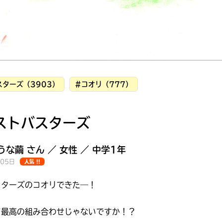
ターズ（3903）
#コオリ（777）
ストバスターズ
な繭 さん ／ 女性 ／ 中学1年
月05日
人気 !!
スターズのコオリできた―！
みんなの絵が
見られる
ギャラリー
て最高の組み合わせじゃないですか！？