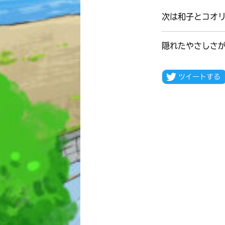
次は和子とコオ
隠れたやさしさ