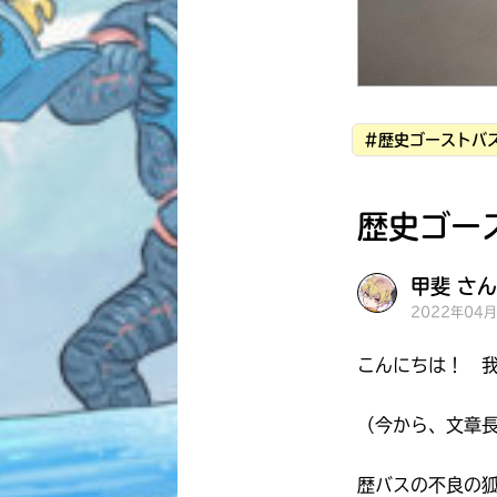
#歴史ゴーストバス
歴史ゴー
甲斐 さん
2022年04
こんにちは！ 
（今から、文章
歴バスの不良の