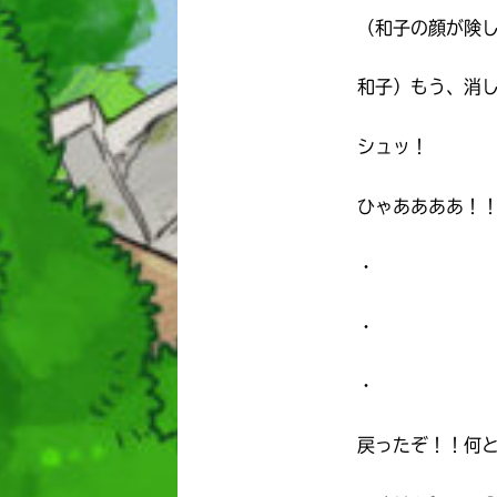
（和子の顔が険
和子）もう、消
シュッ！
ひゃああああ！
・
・
・
戻ったぞ！！何