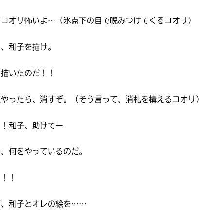
ッコオリ怖いよ…（氷点下の目で睨みつけてくるコオリ）
ら、和子を描け。
う描いたのだ！！
上やったら、消すぞ。（そう言って、消札を構えるコオリ）
！！和子、助けてー
ん、何をやっているのだ。
！！！
書店に届いた
みんなからのお手紙が
が、和子とオレの絵を……
読める