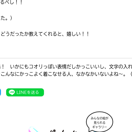
オフィシャルアカウント
恐るべし！！
ラ
ー
した。）
が
あ
Loading
.
.
.
る
、どうだったか教えてくれると、嬉しい！！
の
で、
も
SNSでシェアする
う
一
場！ いかにもコオリっぽい表情だしかっこいいし、文字の入
度
をこんなにかっこよく着こなせる人、なかなかいないよね～。
い
確
い
え
認
し
て
み
て
ね
みんなの絵が
見られる
ギャラリー