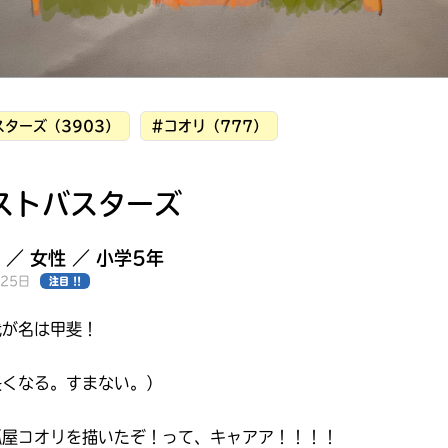
ターズ（3903）
#コオリ（777）
ストバスターズ
 ／ 女性 ／ 小学5年
月25日
注目 !!
我が名は甲斐！
長くなる。すまない。）
みんなの絵が
見られる
ギャラリー
狐屋コオリを描いたぞ！って、キャアア！！！！