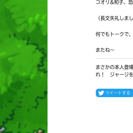
コオリ&和子、
（長文失礼しま
何でもトークで
またね〜
まさかの本人登
れ！ ジャージ