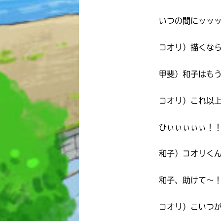
いつの間にッッ
コオリ）描くな
甲斐）和子はも
コオリ）これ以
ひぃぃぃぃぃ！
和子）コオリく
和子、助けて〜
コオリ）こいつ