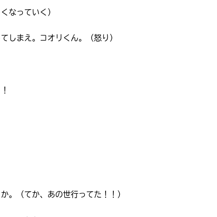
しくなっていく）
してしまえ。コオリくん。（怒り）
！！
キーワードから探す
入
力
内
容
とか。（てか、あの世行ってた！！）
に
エ