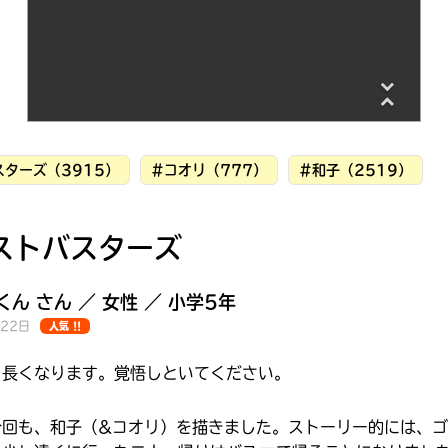
ターズ（3915）
#コオリ（777）
#和子（2519）
ストバスターズ
ん さん ／ 女性 ／ 小学5年
月22日
人気 !!
。長くなります。覚悟しといてください。
みんなの絵が
見られる
ギャラリー
今回も、和子（&コオリ）を描きました。ストーリー的には、