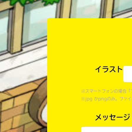
イラスト
※スマートフォンの場合「
※jpg かpngのみ。ファ
メッセージ