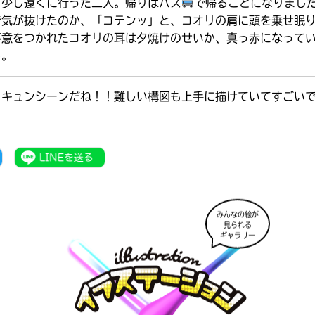
、少し遠くに行った二人。帰りはバス
で帰ることになりまし
で気が抜けたのか、「コテンッ」と、コオリの肩に頭を乗せ眠
不意をつかれたコオリの耳は夕焼けのせいか、真っ赤になって
し。
くキュンシーンだね！！難しい構図も上手に描けていてすごい
みんなの絵が
見られる
ギャラリー
書店に届いた
みんなからのお手紙が
読める