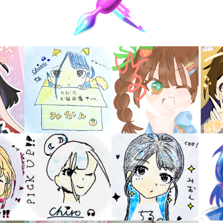
キーワードから探す
入
力
内
容
に
エ