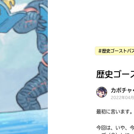
#歴史ゴーストバス
歴史ゴー
カボチャく
2022年04
最初に言います
今回は、いや、