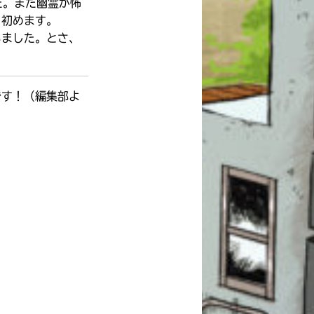
た。まだ幽霊が怖
り初めます。
いました。とさ、
です！（編集部よ
このマチのことを
もっと知りたい
キミに