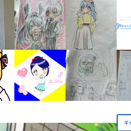
オフィシャルアカウント
ラ
ー
が
あ
Loading
.
.
.
る
の
で、
も
SNSでシェアする
う
一
度
い
確
い
え
認
し
て
み
て
ね
ギ