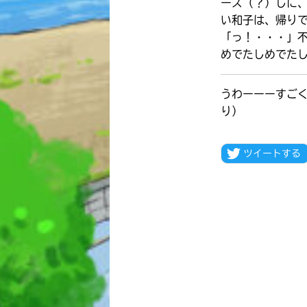
ーズ（？）しに
い和子は、帰り
「っ！・・・」
めでたしめでた
うわーーーすご
り）