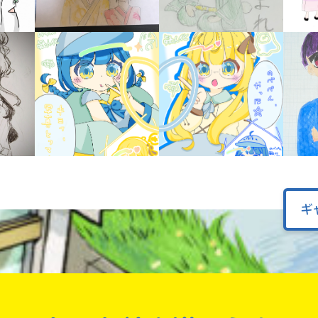
オフィシャルアカウント
ラ
ー
が
あ
Loading
.
.
.
る
の
で、
も
SNSでシェアする
う
一
度
い
確
い
え
認
ギ
し
て
み
て
ね