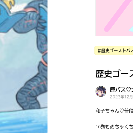
#歴史ゴーストバス
歴史ゴー
歴バス♡大
2023年12
和子ちゃん♡普
７巻もめちゃく