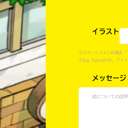
イラスト
※スマートフォンの場合「
※jpg かpngのみ。ファ
メッセージ