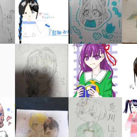
キーワードから探す
入
力
内
容
に
エ