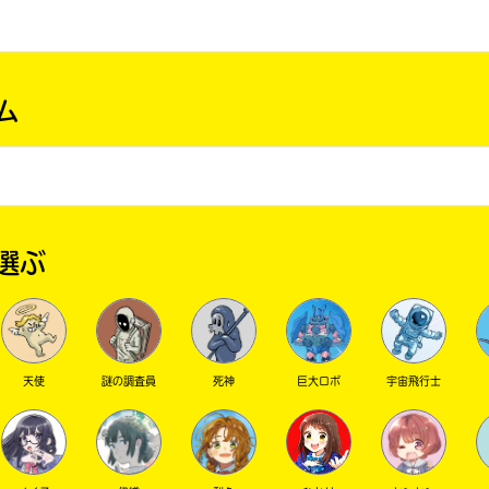
ム
選ぶ
天使
謎の調査員
死神
巨大ロボ
宇宙飛行士