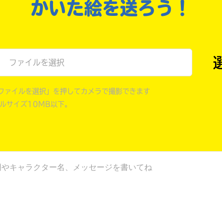
戻る
かいた絵を送ろう！
ファイルを選択
ファイルを選択」を押してカメラで撮影できます
イルサイズ10MB以下。