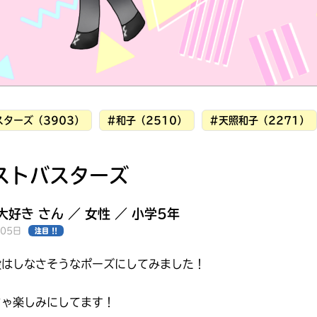
ターズ（3903）
#和子（2510）
#天照和子（2271）
ストバスターズ
好き さん ／ 女性 ／ 小学5年
月05日
注目 !!
段はしなさそうなポーズにしてみました！
みんなの絵が
見られる
ギャラリー
ちゃ楽しみにしてます！