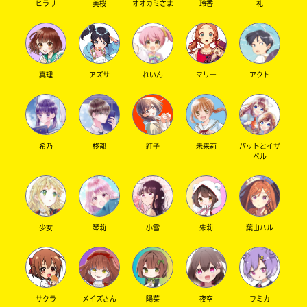
ヒラリ
美桜
オオカミさま
玲香
礼
真理
アズサ
れいん
マリー
アクト
希乃
柊都
紅子
未来莉
パットとイザ
ベル
少女
琴莉
小雪
朱莉
葉山ハル
サクラ
メイズさん
陽菜
夜空
フミカ