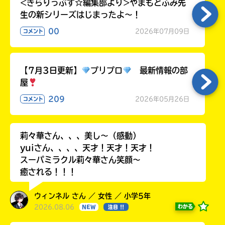
<きらりっぷす☆編集部より>やまもとふみ先
る
生の新シリーズはじまったよ～！
00
2026年07月09日
コメント
【7月3日更新】
プリプロ
最新情報の部
屋
209
2026年05月26日
コメント
莉々華さん、、、美し〜（感動）
yuiさん、、、、天才！天才！天才！
スーパミラクル莉々華さん笑顔〜
癒される！！！
ウィンネル さん ／ 女性 ／ 小学5年
2026.08.06
わかる
NEW
注目 !!