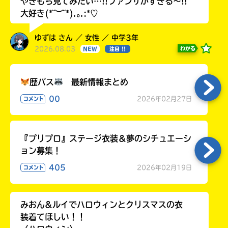
やきもち見てみたい…!!ファンサがすぎる〜!!
大好き(*˘︶˘*).｡.:*♡
ゆずは さん ／ 女性 ／ 中学3年
2026.08.03
わかる
NEW
注目 !!
歴バス
最新情報まとめ
00
2026年02月27日
コメント
『プリプロ』ステージ衣装＆夢のシチュエーシ
ョン募集！
405
2026年02月19日
コメント
みおん&ルイでハロウィンとクリスマスの衣
装着てほしい！！