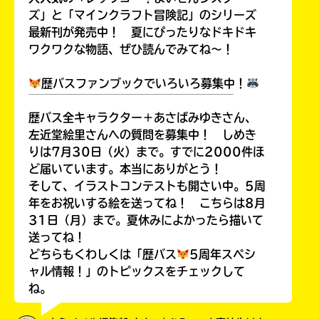
ズ」と「マインクラフト冒険記」のシリーズ
最新刊が発売中！ 夏にぴったりなドキドキ
ワクワクな物語、ぜひ読んでみてね～！
Loading
.
.
.
歴バスファンブックでいろいろ募集中！
￣￣￣￣￣￣￣￣￣￣￣￣￣￣￣￣￣￣
歴バス全キャラクター＋あさばみゆきさん、
左近堂絵里さんへの質問を募集中！ しめき
りは7月30日（火）まで。すでに2000件ほ
ど届いています。本当にありがとう！
そして、イラストコンテストも開さい中。5周
年をお祝いする絵を送ってね！ こちらは8月
31日（月）まで。夏休みによかったら描いて
入
送ってね！
力
どちらもくわしくは「歴バス
5周年スペシ
内
ャル情報！」のトピックスをチェックして
容
ね。
に
エ