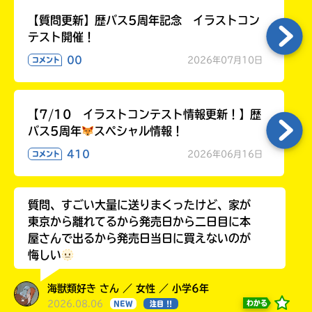
【質問更新】歴バス5周年記念 イラストコン
テスト開催！
00
2026年07月10日
コメント
【7/10 イラストコンテスト情報更新！】歴
バス5周年
スペシャル情報！
410
2026年06月16日
コメント
質問、すごい大量に送りまくったけど、家が
東京から離れてるから発売日から二日目に本
屋さんで出るから発売日当日に買えないのが
悔しい
海獣類好き さん ／ 女性 ／ 小学6年
2026.08.06
わかる
NEW
注目 !!