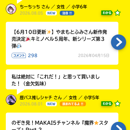
ちーちっち さん ／ 女性 ／ 小学6年
2026.08.05
わかる
NEW
注目 !!
【6月10日更新
】やまもとふみさん新作発
売決定
キミノベル５周年、新シリーズ第３
弾
298
2026年04月15日
コメント
私は絶対に「これだ！」と思って買いまし
た！（金欠気味）
歴バス推しシャチ さん ／ 女性 ／ 小学5年
2026.08.01
わかる
NEW
読まれてるよ !!
のぞき見！MAKAI5チャンネル『魔界
スタ
ーズ』Part.2