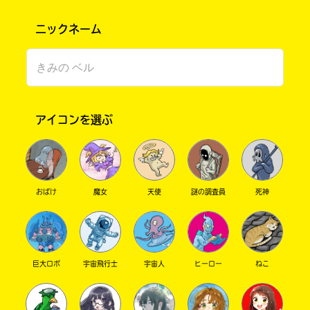
ニックネーム
アイコンを選ぶ
このマチのことを
もっと知りたい
キミに
おばけ
魔女
天使
謎の調査員
死神
巨大ロボ
宇宙飛行士
宇宙人
ヒーロー
ねこ