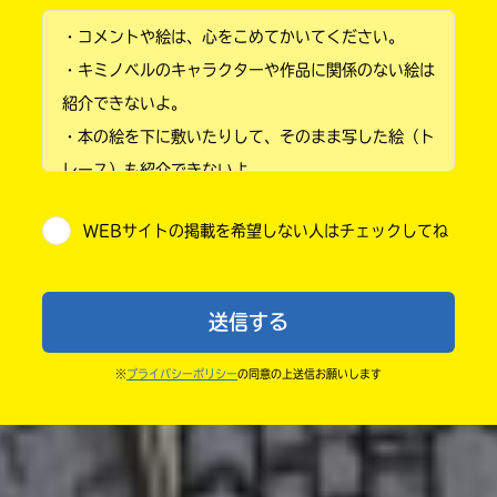
・コメントや絵は、心をこめてかいてください。
小学2年
・キミノベルのキャラクターや作品に関係のない絵は
小学3年
紹介できないよ。
・本の絵を下に敷いたりして、そのまま写した絵（ト
小学4年
レース）も紹介できないよ。
小学5年
・他人の絵を勝手に投稿しないでね。
WEBサイトの掲載を希望しない人はチェックしてね
・送ってからすぐには紹介されないので、待ってて
小学6年
ね。
中学1年
・まだ読んでいない人たちに、本の内容のネタバレに
送信する
ならないよう気をつけてね。
中学2年
・キャンペーン開催中は、投稿した後の画面にバナー
※
プライバシーポリシー
の同意の上送信お願いします
中学3年
が出るので、そこから応募してね。
・ポプラ社の宣伝物で紹介させてもらうことがある
高校生以上
よ。