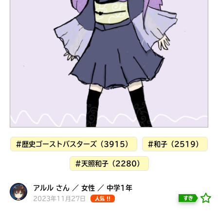
見つかる
#歴史ゴーストバスターズ（3915）
#和子（2519）
#天照和子（2280）
本を飛び出して
アルル さん ／ 女性 ／ 中学1年
みんなとおしゃべり
2023年11月27日
すき
人気 !!
できる掲示板