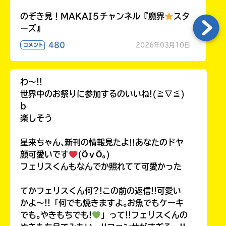
のぞき見！MAKAI５チャンネル『魔界
スタ
ーズ』
480
2026年03月10日
コメント
わ〜!!
世界中のお祭りに参加するのいいね!(≧∇≦)
b
楽しそう
星来ちゃん､新刊の情報見たよ!!あなたのドヤ
顔可愛いです
(ӦｖӦ｡)
フェリスくんもなんでか照れてて可愛かった
てかフェリスくん何?!この前の返信!!可愛い
かよ〜!!「何でも焼きますよ｡お魚でもケーキ
でも｡やきもちでも!
」って!!フェリスくんの