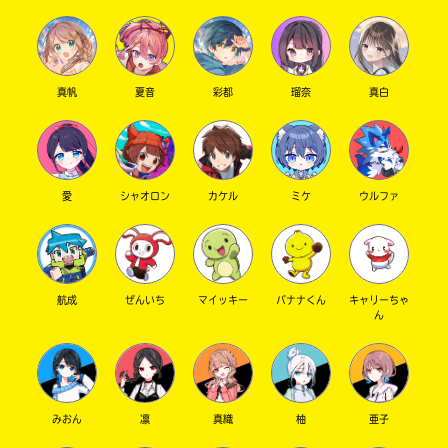
真帆
夏音
彩都
瑠奈
真白
愛
シャオロン
カケル
ミケ
ウルファ
航成
ぜんいち
マイッキー
バナナくん
キャリーちゃ
ん
みおん
凛
真織
柚
亜子