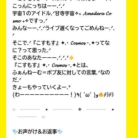
こっんにっちはーー.ᐟ.ᐟ
宇宙1のアイドル.ᐟ甘寺宇宙✧₊ 𝓐𝓶𝓪𝓭𝓮𝓻𝓪 𝓒𝓸
𝓼𝓶𝓸 ₊✧ですっ.ᐟ
みんなーー.ᐟ.ᐟライブ遅くなってごめんねー.ᐟ.
ᐟ
そこで.ᐟ『こすもす』✦.· 𝓒𝓸𝓼𝓶𝓸𝓼 ·.✦ってな
に？って思った.ᐟ
そこのあなたーーー.ᐟ.ᐟ.ᐟ
『こすもす』✦.· 𝓒𝓸𝓼𝓶𝓸𝓼 ·.✦とは、
ふぁんねーむ＝ポプ友に対しての言葉.ᐟなの
だ.ᐟ
きょーもやっていくよー.ᐣ
(わーーーーーーーーーー！)٩( 'ω' )و
ﾒﾗﾒﾗ
◌ ┈┈┈┈ ⋆ ┈┈┈┈ ✧ ┈┈┈┈ ⋆
┈┈┈┈ ◌
お声がけ&お返事