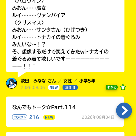
〈ハロウィン〉
みおん……魔女
ルイ………ヴァンパイア
〈クリスマス〉
みおん……サンタさん（ひげつき）
ルイ………トナカイの着ぐるみ
みたいな〜！？
そ、想像するだけで笑えてきたwトナカイの
着ぐるみ着て欲しいですーーーーーーーーー
ーー！！！
歌田 みなな さん ／ 女性 ／ 小学5年
2026.08.06
わかる
NEW
注目 !!
なんでもトーク☆Part.114
216
2026年08月04日
コメント
NEW