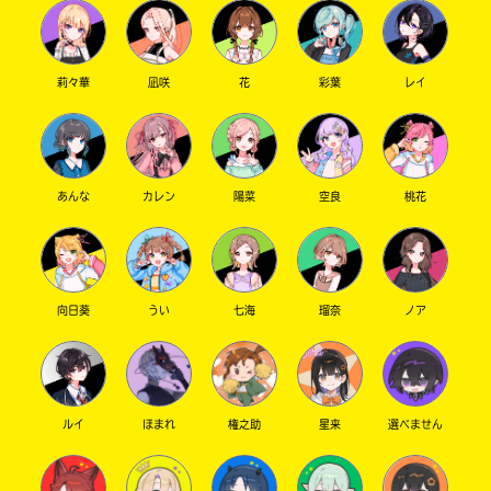
莉々華
凪咲
花
彩葉
レイ
あんな
カレン
陽菜
空良
桃花
向日葵
うい
七海
瑠奈
ノア
ルイ
ほまれ
権之助
星来
選べません