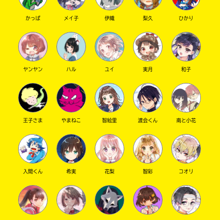
かっぱ
メイ子
伊織
梨久
ひかり
キーワードから探す
ヤンヤン
ハル
ユイ
実月
和子
王子さま
やまねこ
智絵里
渡会くん
南と小花
オフィシャルアカウント
入間くん
希実
花梨
智彩
コオリ
SNSでシェアする