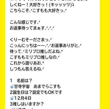
しくねー！大好きっ！(キッッッツ)⤵︎
こちらこそ.ᐟこすもも大好きっ.ᐟ
こんな感じです.ᐟ
お返事待ってまぁす.ᐟ.ᐟ.ᐟ
くりーむそーださまっ.ᐟ
こっんにっちはーー.ᐟ.ᐟお返事ありがと.ᐟ
待って.ᐟミリプロ推しだよね.ᐣ
こすももミリプロ推しなの.ᐟ
これから語りあお.ᐣ
しつもん答えるね.ᐟ
1 名前は？
甘寺宇宙 あまでらこすも
2誕生日は？設定でもOKです
12月4日
3推しはいますか？