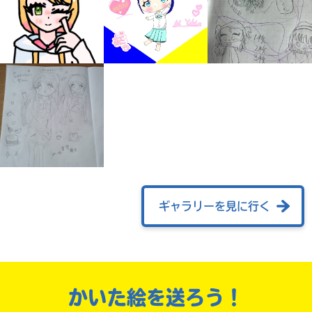
自分だけの
本だなが作れる！
ギャラリーを見に行く
かいた絵を送ろう！