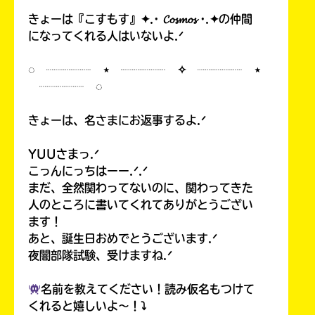
きょーは『こすもす』✦.· 𝓒𝓸𝓼𝓶𝓸𝓼 ·.✦の仲間
になってくれる人はいないよ.ᐟ
◌ ┈┈┈┈ ⋆ ┈┈┈┈ ✧ ┈┈┈┈ ⋆
┈┈┈┈ ◌
きょーは、名さまにお返事するよ.ᐟ
YUUさまっ.ᐟ
こっんにっちはーー.ᐟ.ᐟ
まだ、全然関わってないのに、関わってきた
人のところに書いてくれてありがとうござい
ます！
あと、誕生日おめでとうございます.ᐟ
夜闇部隊試験、受けますね.ᐟ
名前を教えてください！読み仮名もつけて
くれると嬉しいよ〜！⤵︎