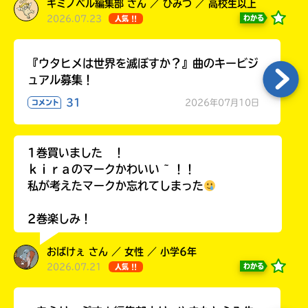
キミノベル編集部 さん ／ ひみつ ／ 高校生以上
ラ
2026.07.23
わかる
人気 !!
ー
が
あ
『ウタヒメは世界を滅ぼすか？』曲のキービジ
る
ュアル募集！
の
で、
31
2026年07月10日
コメント
も
う
一
1巻買いました ！
度
ｋｉｒａのマークかわいい ~ ！！
い
確
い
私が考えたマークか忘れてしまった
え
認
し
2巻楽しみ！
て
み
おばけぇ さん ／ 女性 ／ 小学6年
て
2026.07.21
わかる
人気 !!
ね
戻