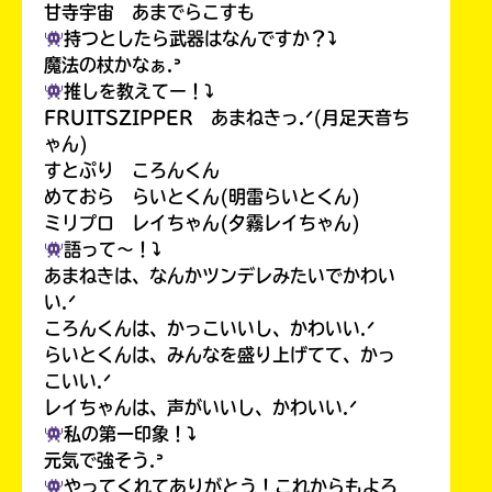
甘寺宇宙 あまでらこすも
持つとしたら武器はなんですか？⤵︎
魔法の杖かなぁ.ᐣ
推しを教えてー！⤵︎
FRUITSZIPPER あまねきっ.ᐟ(月足天音ち
ゃん)
すとぷり ころんくん
めておら らいとくん(明雷らいとくん)
ミリプロ レイちゃん(夕霧レイちゃん)
語って〜！⤵︎
あまねきは、なんかツンデレみたいでかわい
い.ᐟ
ころんくんは、かっこいいし、かわいい.ᐟ
らいとくんは、みんなを盛り上げてて、かっ
こいい.ᐟ
レイちゃんは、声がいいし、かわいい.ᐟ
私の第一印象！⤵︎
元気で強そう.ᐣ
やってくれてありがとう！これからもよろ