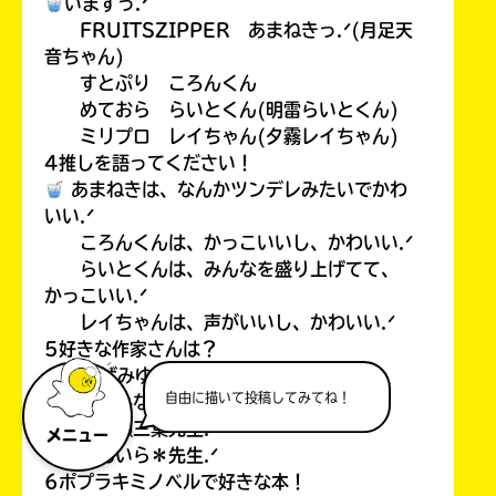
いますっ.ᐟ
FRUITSZIPPER あまねきっ.ᐟ(月足天
音ちゃん)
すとぷり ころんくん
めておら らいとくん(明雷らいとくん)
ミリプロ レイちゃん(夕霧レイちゃん)
4推しを語ってください！
あまねきは、なんかツンデレみたいでかわ
いい.ᐟ
ころんくんは、かっこいいし、かわいい.ᐟ
らいとくんは、みんなを盛り上げてて、
かっこいい.ᐟ
レイちゃんは、声がいいし、かわいい.ᐟ
5好きな作家さんは？
あさばみゆき先生.ᐟ
自由に描いて投稿してみてね！
藤並みなと先生.ᐟ
一ノ瀬三葉先生.ᐟ
メニュー
＊あいら＊先生.ᐟ
6ポプラキミノベルで好きな本！