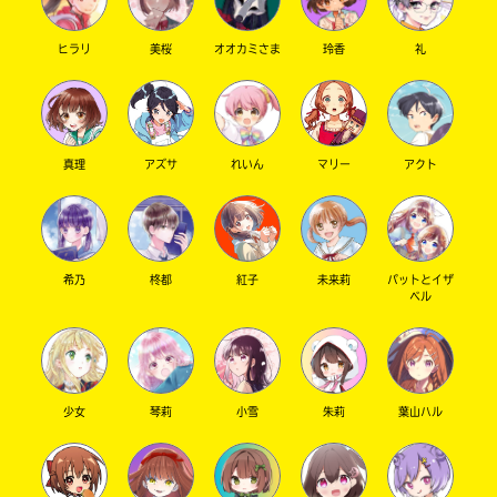
ヒラリ
美桜
オオカミさま
玲香
礼
キーワードから探す
真理
アズサ
れいん
マリー
アクト
希乃
柊都
紅子
未来莉
パットとイザ
ベル
オフィシャルアカウント
少女
琴莉
小雪
朱莉
葉山ハル
SNSでシェアする