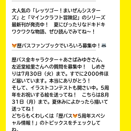
￣￣￣￣￣￣￣￣￣￣￣￣￣￣￣￣￣￣
大人気の「レッツゴー！まいぜんシスター
ズ」と「マインクラフト冒険記」のシリーズ
最新刊が発売中！ 夏にぴったりなドキドキ
ワクワクな物語、ぜひ読んでみてね～！
歴バスファンブックでいろいろ募集中！
￣￣￣￣￣￣￣￣￣￣￣￣￣￣￣￣￣￣
歴バス全キャラクター＋あさばみゆきさん、
左近堂絵里さんへの質問を募集中！ しめき
りは7月30日（火）まで。すでに2000件ほ
ど届いています。本当にありがとう！
そして、イラストコンテストも開さい中。5周
年をお祝いする絵を送ってね！ こちらは8月
31日（月）まで。夏休みによかったら描いて
送ってね！
どちらもくわしくは「歴バス
5周年スペシ
ャル情報！」のトピックスをチェックして
ね。