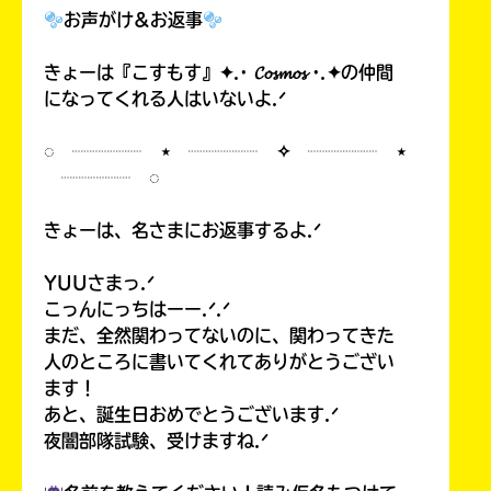
お声がけ&お返事
きょーは『こすもす』✦.· 𝓒𝓸𝓼𝓶𝓸𝓼 ·.✦の仲間
になってくれる人はいないよ.ᐟ
◌ ┈┈┈┈ ⋆ ┈┈┈┈ ✧ ┈┈┈┈ ⋆
┈┈┈┈ ◌
きょーは、名さまにお返事するよ.ᐟ
YUUさまっ.ᐟ
こっんにっちはーー.ᐟ.ᐟ
まだ、全然関わってないのに、関わってきた
人のところに書いてくれてありがとうござい
ます！
あと、誕生日おめでとうございます.ᐟ
夜闇部隊試験、受けますね.ᐟ