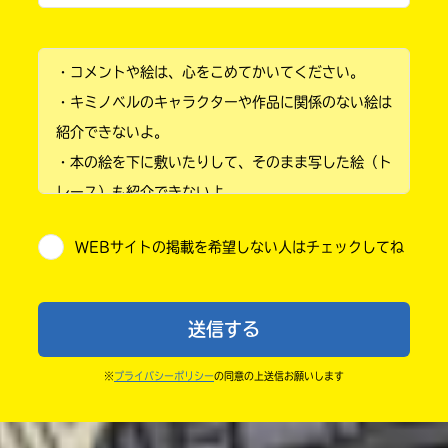
小学1年
・コメントや絵は、心をこめてかいてください。
小学2年
・キミノベルのキャラクターや作品に関係のない絵は
小学3年
紹介できないよ。
・本の絵を下に敷いたりして、そのまま写した絵（ト
小学4年
レース）も紹介できないよ。
小学5年
・他人の絵を勝手に投稿しないでね。
WEBサイトの掲載を希望しない人はチェックしてね
・送ってからすぐには紹介されないので、待ってて
小学6年
ね。
中学1年
・まだ読んでいない人たちに、本の内容のネタバレに
送信する
ならないよう気をつけてね。
中学2年
・キャンペーン開催中は、投稿した後の画面にバナー
※
プライバシーポリシー
の同意の上送信お願いします
中学3年
が出るので、そこから応募してね。
・ポプラ社の宣伝物で紹介させてもらうことがある
高校生以上