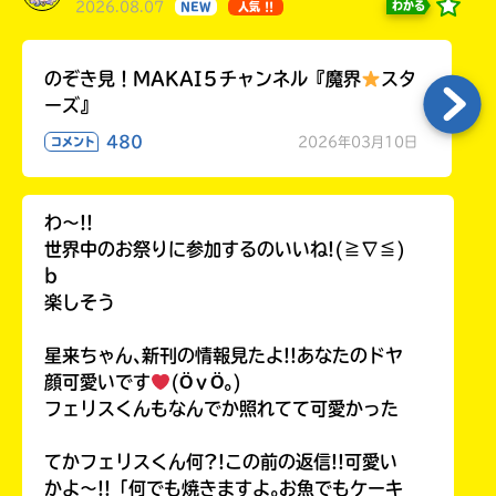
2026.08.07
わかる
NEW
人気 !!
のぞき見！MAKAI５チャンネル『魔界
スタ
ーズ』
480
2026年03月10日
コメント
わ〜!!
世界中のお祭りに参加するのいいね!(≧∇≦)
b
楽しそう
星来ちゃん､新刊の情報見たよ!!あなたのドヤ
顔可愛いです
(ӦｖӦ｡)
フェリスくんもなんでか照れてて可愛かった
てかフェリスくん何?!この前の返信!!可愛い
かよ〜!!「何でも焼きますよ｡お魚でもケーキ