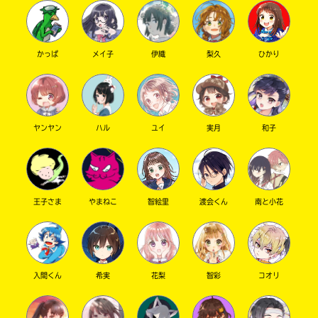
かっぱ
メイ子
伊織
梨久
ひかり
ヤンヤン
ハル
ユイ
実月
和子
このマチのことを
もっと知りたい
キミに
王子さま
やまねこ
智絵里
渡会くん
南と小花
入間くん
希実
花梨
智彩
コオリ