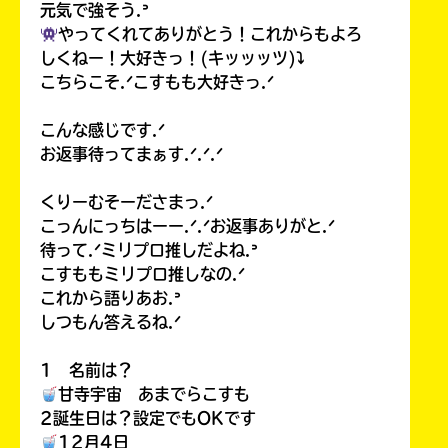
元気で強そう.ᐣ
やってくれてありがとう！これからもよろ
しくねー！大好きっ！(キッッッツ)⤵︎
こちらこそ.ᐟこすもも大好きっ.ᐟ
こんな感じです.ᐟ
お返事待ってまぁす.ᐟ.ᐟ.ᐟ
くりーむそーださまっ.ᐟ
こっんにっちはーー.ᐟ.ᐟお返事ありがと.ᐟ
待って.ᐟミリプロ推しだよね.ᐣ
こすももミリプロ推しなの.ᐟ
これから語りあお.ᐣ
しつもん答えるね.ᐟ
1 名前は？
甘寺宇宙 あまでらこすも
2誕生日は？設定でもOKです
12月4日