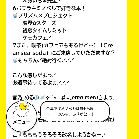
＊あいら＊先生.ᐟ
6ポプラキミノベルで好きな本！
プリズム×プロジェクト
魔界✩スターズ
初恋タイムリミット
ケモカフェ.ᐟ
7また、喫茶(カフェでもあるけど…）「Cre
amsea soda」にご来店していただますか？
もちろん.ᐟ絶対行く.ᐟ.ᐟ.ᐟ
こんな感じだよっ.ᐟ
お返事待ってるよぉ.ᐟ.ᐟ.ᐟ
音乃 める
⊹ ̊.⋆ #𓂃𝘰𝘵𝘯𝘰 𝘮𝘦𝘳𝘶さまっ.
ᐟ
今年でキミノベルは創刊5周
こっんにっちはーー.ᐟ.ᐟお返事ありがと.ᐟ
年！ みんな、ありがと～！
改名したんだね.ᐟとってもかわいい.ᐟめる呼び
メニュー
？
こすもももうそろそろ改名しようかなー.ᐣ