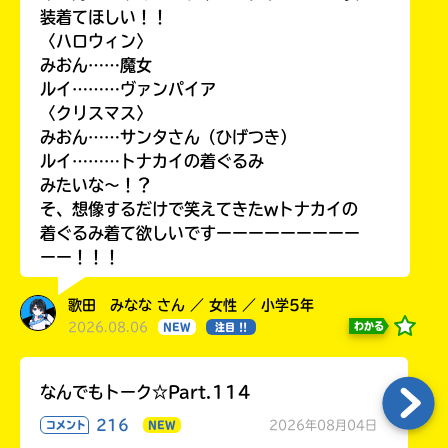
装着てほしい！！
〈ハロウィン〉
みおん……魔女
ルイ………ヴァンパイア
〈クリスマス〉
みおん……サンタさん（ひげつき）
ルイ………トナカイの着ぐるみ
みたいな〜！？
そ、想像するだけで笑えてきたwトナカイの
着ぐるみ着て欲しいですーーーーーーーーー
ーー！！！
歌田 みなな さん ／ 女性 ／ 小学5年
2026.08.06
わかる
NEW
注目 !!
なんでもトーク☆Part.114
216
2026年08月04日
コメント
NEW