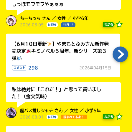
しっぽモフモフやぁぁぁ
ちーちっち さん ／ 女性 ／ 小学6年
2026.08.05
わかる
NEW
注目 !!
【6月10日更新
】やまもとふみさん新作発
売決定
キミノベル５周年、新シリーズ第３
弾
298
2026年04月15日
コメント
私は絶対に「これだ！」と思って買いまし
た！（金欠気味）
歴バス推しシャチ さん ／ 女性 ／ 小学5年
2026.08.01
わかる
NEW
読まれてるよ !!