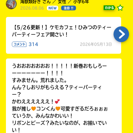
海獣類好き さん ／ 女性 ／ 小学6年
2026.08.06
わかる
NEW
注目 !!
【5/26更新！】ケモカフェ！ひみつのティー
パーティーフェア開さい！
314
2026年05月13日
コメント
うおおおおおおお！！！！！新巻おもしろー
ーーーーーーー！！！！
すみません。荒れました。
んん？しおりがもらえる？ティーパーティ
ー？
かわええええええ！
我が推し
コンくん
可愛すぎるだろぉぉぉ
ていうか、みんなかわいい！
リボンとビーズ？みたいなのが、お揃いでい
い！