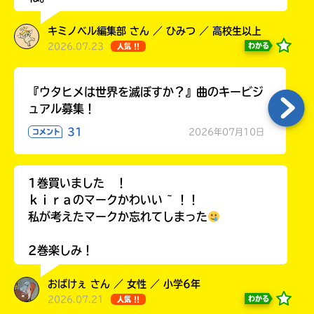
キミノベル編集部 さん ／ ひみつ ／ 高校生以上
2026.07.23
わかる
人気 !!
Loading
.
.
.
『ウタヒメは世界を滅ぼすか？』曲のキービジ
ュアル募集！
31
2026年07月10日
コメント
1巻買いました ！
ｋｉｒａのマークかわいい ~ ！！
私が考えたマークか忘れてしまった
入
力
2巻楽しみ！
内
容
おばけぇ さん ／ 女性 ／ 小学6年
に
2026.07.21
わかる
人気 !!
エ