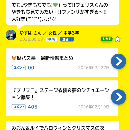
でも｡やきもちでも!
」って!!フェリスくんの
やきもち見てみたい…!!ファンサがすぎる〜!!
大好き(*˘︶˘*).｡.:*♡
ゆずは さん ／ 女性 ／ 中学3年
2026.08.03
わかる
NEW
注目 !!
歴バス
最新情報まとめ
00
2026年02月27日
コメント
『プリプロ』ステージ衣装＆夢のシチュエーシ
ョン募集！
405
2026年02月19日
コメント
みおん&ルイでハロウィンとクリスマスの衣