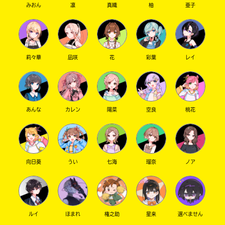
みおん
凛
真織
柚
亜子
莉々華
凪咲
花
彩葉
レイ
あんな
カレン
陽菜
空良
桃花
向日葵
うい
七海
瑠奈
ノア
ルイ
ほまれ
権之助
星来
選べません