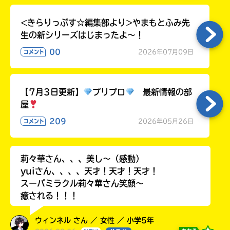
ラ
ー
<きらりっぷす☆編集部より>やまもとふみ先
が
生の新シリーズはじまったよ～！
あ
00
2026年07月09日
る
コメント
の
で、
も
【7月3日更新】
プリプロ
最新情報の部
う
屋
一
209
度
2026年05月26日
コメント
い
確
い
え
認
し
莉々華さん、、、美し〜（感動）
て
yuiさん、、、、天才！天才！天才！
み
スーパミラクル莉々華さん笑顔〜
て
癒される！！！
ね
ウィンネル さん ／ 女性 ／ 小学5年
戻