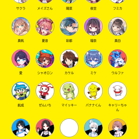
サクラ
メイズさん
陽菜
夜空
フミカ
真帆
夏音
彩都
瑠奈
真白
愛
シャオロン
カケル
ミケ
ウルファ
航成
ぜんいち
マイッキー
バナナくん
キャリーちゃ
ん