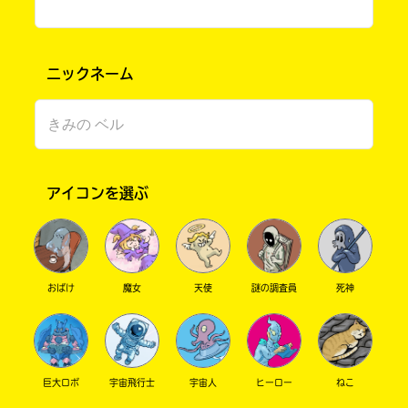
ニックネーム
アイコンを選ぶ
書店に届いた
みんなからのお手紙が
読める
おばけ
魔女
天使
謎の調査員
死神
巨大ロボ
宇宙飛行士
宇宙人
ヒーロー
ねこ