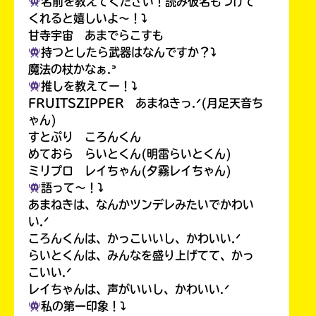
名前を教えてください！読み仮名もつけて
くれると嬉しいよ〜！⤵︎
甘寺宇宙 あまでらこすも
持つとしたら武器はなんですか？⤵︎
魔法の杖かなぁ.ᐣ
推しを教えてー！⤵︎
FRUITSZIPPER あまねきっ.ᐟ(月足天音ち
ゃん)
すとぷり ころんくん
めておら らいとくん(明雷らいとくん)
ミリプロ レイちゃん(夕霧レイちゃん)
語って〜！⤵︎
あまねきは、なんかツンデレみたいでかわい
い.ᐟ
ころんくんは、かっこいいし、かわいい.ᐟ
らいとくんは、みんなを盛り上げてて、かっ
こいい.ᐟ
レイちゃんは、声がいいし、かわいい.ᐟ
私の第一印象！⤵︎