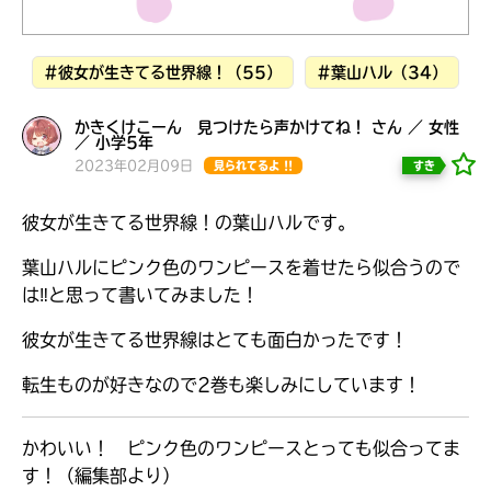
見つかる
本を飛び出して
みんなとおしゃべり
#彼女が生きてる世界線！（55）
#葉山ハル（34）
できる掲示板
かきくけこーん 見つけたら声かけてね！ さん ／ 女性
／ 小学5年
2023年02月09日
すき
見られてるよ !!
彼女が生きてる世界線！の葉山ハルです。
葉山ハルにピンク色のワンピースを着せたら似合うので
は‼︎と思って書いてみました！
彼女が生きてる世界線はとても面白かったです！
転生ものが好きなので2巻も楽しみにしています！
本を飛び出して
みんなとおしゃべり
できる掲示板
かわいい！ ピンク色のワンピースとっても似合ってま
す！（編集部より）