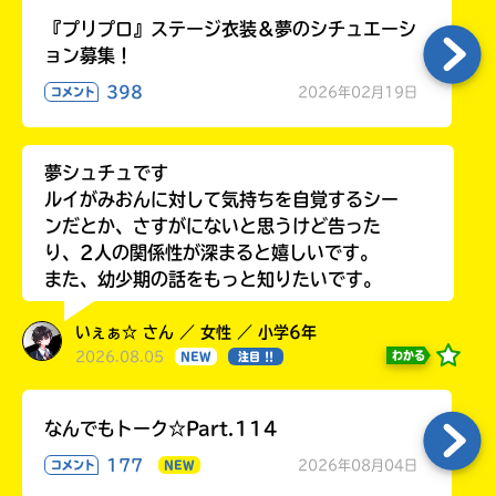
『プリプロ』ステージ衣装＆夢のシチュエーシ
ョン募集！
398
2026年02月19日
コメント
夢シュチュです
ルイがみおんに対して気持ちを自覚するシー
ンだとか、さすがにないと思うけど告った
り、2人の関係性が深まると嬉しいです。
また、幼少期の話をもっと知りたいです。
いぇぁ☆ さん ／ 女性 ／ 小学6年
2026.08.05
わかる
NEW
注目 !!
なんでもトーク☆Part.114
177
2026年08月04日
コメント
NEW