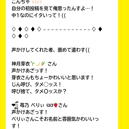
こんちゃ
自分の初投稿を見て俺思ったんすよ…！
中1なのにイタいって！((
♢ ♦︎ ♢ ♦︎ ♢ 𓐄 𓐄 𓐄 𓐄 𓐄 𓐄 𓐄 𓐄 𓐄 𓐄 𓐄 𓐄 ♢ ♦︎
♢ ♦︎ ♢
声かけしてくれた者、褒めて遣わす((
神月芽衣
さん
声かけあざっす！
芽衣さんもちょーかわいいと思います！
じん呼び、タメ◯ッス！
呼び捨て、タメ〇ッスか？
❤︎ᬼ 苺乃 べりぃ ପଓ
さん
声かけあざっす！
べりぃさんこそお名前と雰囲気かわいいっ
す！