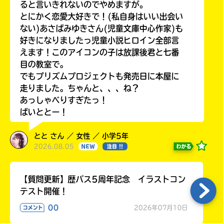
る
ると言いきれないのでやめますが。
とにかく恋愛大好きで！(私自身はいい出会い
ない)あさばみゆきさん(児童文庫中心作家)も
好きになりましたっ児童小説ヒロイン全部言
えます！このアイコンの子は放課後君と七番
目の教室で。
でもプリズムプロジェクトも発売日に本屋に
走りました。ちゃんと、、、ね？
あっしゃべりすぎたっ！
ばいととー！
とと さん ／ 女性 ／ 小学5年
2026.08.05
わかる
NEW
注目 !!
【質問更新】歴バス5周年記念 イラストコン
テスト開催！
00
2026年07月10日
コメント