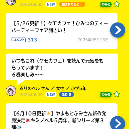
2026.08.05
わかる
NEW
読まれてるよ !!
【5/26更新！】ケモカフェ！ひみつのティー
パーティーフェア開さい！
313
2026年05月13日
コメント
いつもこれ（ケモカフェ）を読んで元気をも
らっています!!
６巻楽しみ～～
るりのベル さん ／ 女性 ／ 小学5年
2026.08.04
わかる
NEW
注目 !!
【6月10日更新
】やまもとふみさん新作発
売決定
キミノベル５周年、新シリーズ第３
弾