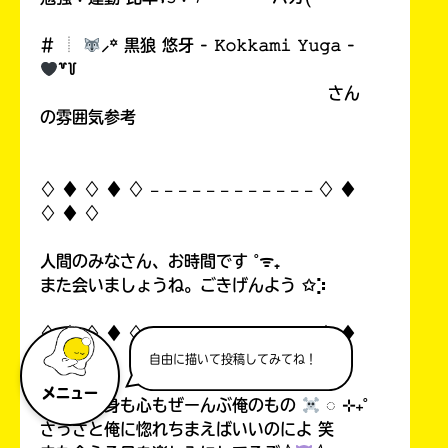
# ︎┊︎
⸝꙳ 黒狼 悠牙 - 𝙺𝚘𝚔𝚔𝚊𝚖𝚒 𝚈𝚞𝚐𝚊 -
꒷꒦
さん
の雰囲気参考
♢ ♦︎ ♢ ♦︎ ♢ 𓐄 𓐄 𓐄 𓐄 𓐄 𓐄 𓐄 𓐄 𓐄 𓐄 𓐄 𓐄 ♢ ♦︎
♢ ♦︎ ♢
人間のみなさん、お時間です ˚ᯤ₊
また会いましょうね。ごきげんよう ✩⡱
♢ ♦︎ ♢ ♦︎ ♢ 𓐄 𓐄 𓐄 𓐄 𓐄 𓐄 𓐄 𓐄 𓐄 𓐄 𓐄 𓐄 ♢ ♦︎
♢ ♦︎ ♢
自由に描いて投稿してみてね！
メニュー
オマエの身も心もぜーんぶ俺のもの
◌ ⊹₊˚
さっさと俺に惚れちまえばいいのによ 笑