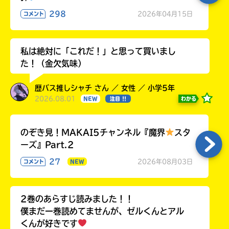
298
2026年04月15日
コメント
私は絶対に「これだ！」と思って買いまし
た！（金欠気味）
歴バス推しシャチ さん ／ 女性 ／ 小学5年
2026.08.01
わかる
NEW
注目 !!
のぞき見！MAKAI5チャンネル『魔界
スタ
ーズ』Part.2
27
2026年08月03日
コメント
NEW
2巻のあらすじ読みました！！
僕まだ一巻読めてませんが、ゼルくんとアル
くんが好きです