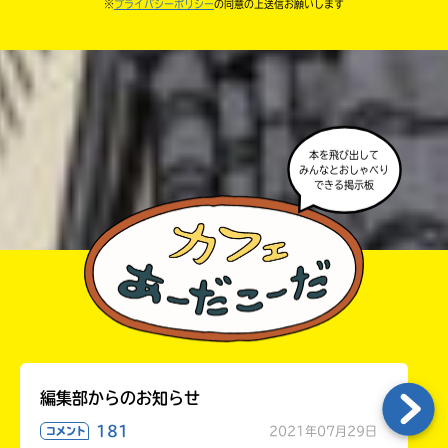
※
プライバシーポリシー
の同意の上送信お願いします
中学3年
が出るので、そこから応募してね。
・ポプラ社の宣伝物で紹介させてもらうことがある
高校生以上
よ。
・かき終えたら、人を傷つけていたり、個人情報をか
きこんでいたり、字がまちがっていたりしないか、読
本を飛び出して
みんなとおしゃべり
みなおしてみてね。
できる掲示板
編集部からのお知らせ
181
2021年07月29日
コメント