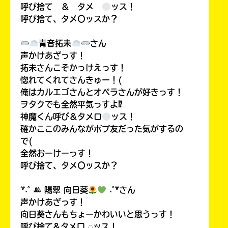
呼び捨て ＆ タメ
ッス！
呼び捨て、タメ〇ッスか？
青音拓未
さん
声かけあざっす！
拓未さんこそかっけえっす！
惚れてくれてさんきゅー！(
俺はカルエゴさんとオペラさんが好きっす！
ヲタクでも全然平気っすよ⁉
神魔くん呼び＆タメロ
ッス！
確かここのみんながポプ友だった気がするの
で(
全然おーけーっす！
呼び捨て、タメ〇ッスか？
꒷˖˚ ꔛ‬ 陽翠 向日葵
˖˚꒷さん
声かけあざっす！
向日葵さんもちょーかわいいと思うっす！
呼び捨て&タメ口 ◌ッス！