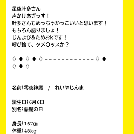
星空叶多さん
声かけあざっす！
叶多さんもめっちゃかっこいいと思います！
もちろん語りましょ！
じんよび&ためおkです！
呼び捨て、タメ〇ッスか？
♢ ♦︎ ♢ ♦︎ ♢ 𓐄 𓐄 𓐄 𓐄 𓐄 𓐄 𓐄 𓐄 𓐄 𓐄 𓐄 𓐄 ♢ ♦︎
♢ ♦︎ ♢
名前⌇零夜神魔 / れいやじんま
誕生日⌇𝟼月𝟼日
別名⌇悪魔の日
身長⌇𝟷𝟼𝟽㎝
体重⌇𝟺𝟾𝚔𝚐