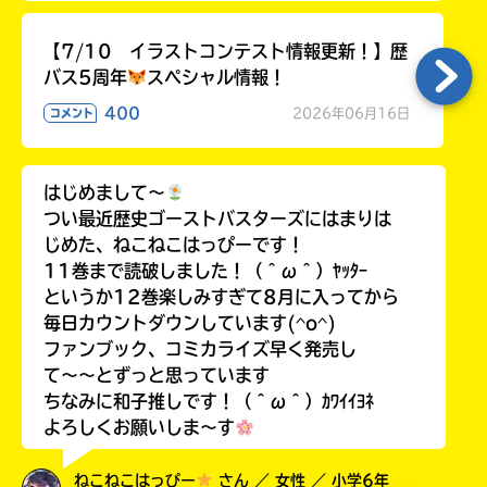
【7/10 イラストコンテスト情報更新！】歴
バス5周年
スペシャル情報！
400
2026年06月16日
コメント
はじめまして〜
つい最近歴史ゴーストバスターズにはまりは
じめた、ねこねこはっぴーです！
11巻まで読破しました！（＾ω＾）ﾔｯﾀｰ
というか12巻楽しみすぎて8月に入ってから
毎日カウントダウンしています(^o^)
ファンブック、コミカライズ早く発売し
て〜〜とずっと思っています
ちなみに和子推しです！（＾ω＾）ｶﾜｲｲﾖﾈ
よろしくお願いしま〜す
ねこねこはっぴー
さん ／ 女性 ／ 小学6年