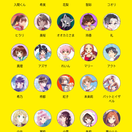
入間くん
希実
花梨
智彩
コオリ
キーワードから探す
ヒラリ
美桜
オオカミさま
玲香
礼
真理
アズサ
れいん
マリー
アクト
オフィシャルアカウント
希乃
柊都
紅子
未来莉
パットとイザ
ベル
SNSでシェアする
少女
琴莉
小雪
朱莉
葉山ハル