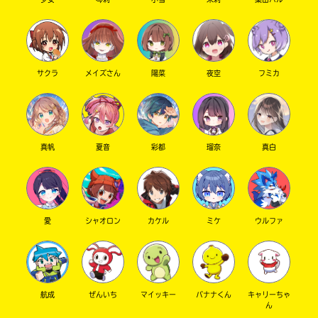
サクラ
メイズさん
陽菜
夜空
フミカ
真帆
夏音
彩都
瑠奈
真白
愛
シャオロン
カケル
ミケ
ウルファ
航成
ぜんいち
マイッキー
バナナくん
キャリーちゃ
ん