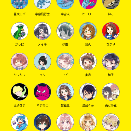
巨大ロボ
宇宙飛行士
宇宙人
ヒーロー
ねこ
かっぱ
メイ子
伊織
梨久
ひかり
このマチのことを
もっと知りたい
キミに
ヤンヤン
ハル
ユイ
実月
和子
王子さま
やまねこ
智絵里
渡会くん
南と小花