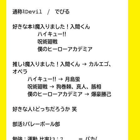
通称⌇𝙳𝚎𝚟𝚒𝚕 / でびる
好きな本⌇魔入りました！入間くん
ハイキュー!!
呪術廻戦
僕のヒーローアカデミア
推し⌇魔入りました！入間くん → カルエゴ、
オペラ
ハイキュー!! → 月島蛍
呪術廻戦 → 狗巻棘、真人、脹相
僕のヒーローアカデミア → 爆豪勝己
好きな人⌇どっちだろうか 笑
部活⌇バレーボール部
勉強：運動 比率⌇𝟹：𝟽 ＝ バカ(