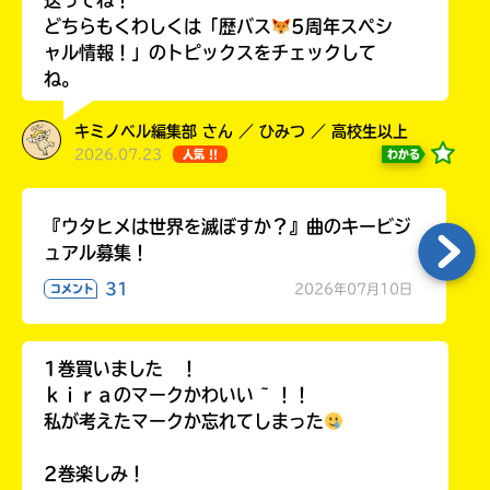
どちらもくわしくは「歴バス
5周年スペシ
ャル情報！」のトピックスをチェックして
ね。
Loading
.
.
.
キミノベル編集部 さん ／ ひみつ ／ 高校生以上
2026.07.23
わかる
人気 !!
『ウタヒメは世界を滅ぼすか？』曲のキービジ
ュアル募集！
31
2026年07月10日
コメント
入
1巻買いました ！
力
ｋｉｒａのマークかわいい ~ ！！
内
私が考えたマークか忘れてしまった
容
に
2巻楽しみ！
エ