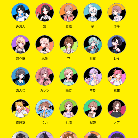
みおん
凛
真織
柚
亜子
莉々華
凪咲
花
彩葉
レイ
あんな
カレン
陽菜
空良
桃花
向日葵
うい
七海
瑠奈
ノア