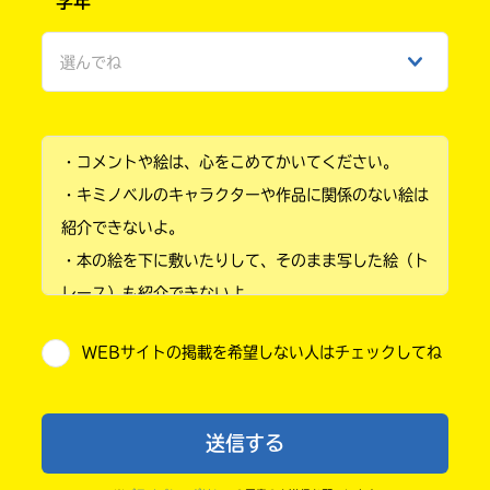
学年
女性
選んでね
ひみつ
小学1年
・コメントや絵は、心をこめてかいてください。
小学2年
・キミノベルのキャラクターや作品に関係のない絵は
小学3年
紹介できないよ。
・本の絵を下に敷いたりして、そのまま写した絵（ト
小学4年
レース）も紹介できないよ。
小学5年
・他人の絵を勝手に投稿しないでね。
WEBサイトの掲載を希望しない人はチェックしてね
・送ってからすぐには紹介されないので、待ってて
小学6年
ね。
中学1年
・まだ読んでいない人たちに、本の内容のネタバレに
送信する
ならないよう気をつけてね。
中学2年
・キャンペーン開催中は、投稿した後の画面にバナー