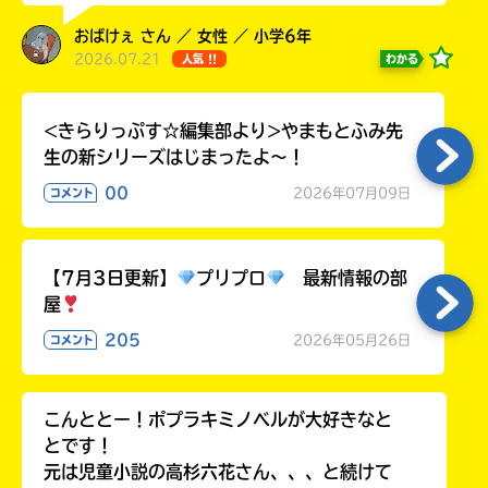
ラ
おばけぇ さん ／ 女性 ／ 小学6年
ー
2026.07.21
わかる
人気 !!
が
あ
る
<きらりっぷす☆編集部より>やまもとふみ先
の
生の新シリーズはじまったよ～！
で、
も
00
2026年07月09日
コメント
う
一
度
い
【7月3日更新】
プリプロ
最新情報の部
確
い
え
屋
認
し
205
2026年05月26日
コメント
て
み
て
こんととー！ポプラキミノベルが大好きなと
ね
とです！
元は児童小説の高杉六花さん、、、と続けて
戻