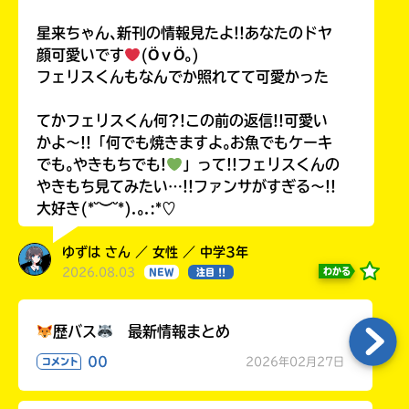
星来ちゃん､新刊の情報見たよ!!あなたのドヤ
顔可愛いです
(ӦｖӦ｡)
フェリスくんもなんでか照れてて可愛かった
てかフェリスくん何?!この前の返信!!可愛い
かよ〜!!「何でも焼きますよ｡お魚でもケーキ
でも｡やきもちでも!
」って!!フェリスくんの
やきもち見てみたい…!!ファンサがすぎる〜!!
大好き(*˘︶˘*).｡.:*♡
ゆずは さん ／ 女性 ／ 中学3年
2026.08.03
わかる
NEW
注目 !!
歴バス
最新情報まとめ
00
2026年02月27日
コメント