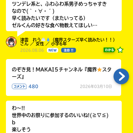
ツンデレ系と、ふわふわ系男子めっちゃすき
なので(｀・∀・´)
早く読みたいです（またいってる）
ゼルくんの好きな食べ物教えてほしい…
津雲 れう
（魔界スターズ早く読みたい！！）
さん ／ 女性 ／ 小学6年
2026.08.06
わかる
NEW
注目 !!
のぞき見！MAKAI５チャンネル『魔界
スタ
ーズ』
480
2026年03月10日
コメント
わ〜!!
世界中のお祭りに参加するのいいね!(≧∇≦)
b
楽しそう