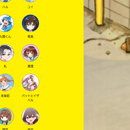
ハル
ユイ
入間くん
希実
礼
真理
未来莉
パットとイザ
ベル
陽菜
夜空