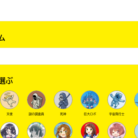
戻る
ム
選ぶ
天使
謎の調査員
死神
巨大ロボ
宇宙飛行士