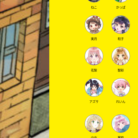
ねこ
かっぱ
実月
和子
花梨
智彩
アズサ
れいん
少女
琴莉