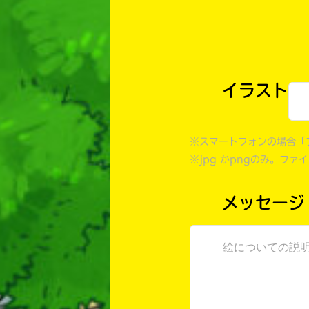
イラスト
※スマートフォンの場合「
※jpg かpngのみ。ファ
メッセージ