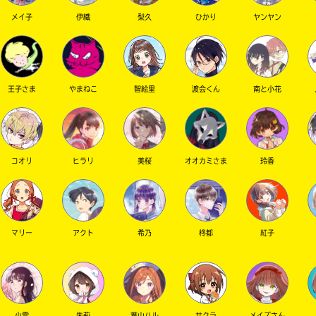
メイ子
伊織
梨久
ひかり
ヤンヤン
王子さま
やまねこ
智絵里
渡会くん
南と小花
コオリ
ヒラリ
美桜
オオカミさま
玲香
マリー
アクト
希乃
柊都
紅子
小雪
朱莉
葉山ハル
サクラ
メイズさん