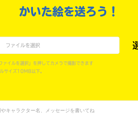
オフィシャルアカウント
ラ
かいた絵を送ろう！
ー
が
あ
Loading
.
.
.
る
の
ファイルを選択
で、
も
SNSでシェアする
う
ファイルを選択」を押してカメラで撮影できます
一
イルサイズ10MB以下。
度
い
確
い
え
認
し
て
み
て
ね