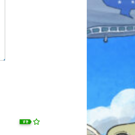
本を飛び出して
みんなとおしゃべり
できる掲示板
すき
キミノラジオ配信中！
いろんな動画が
見られる