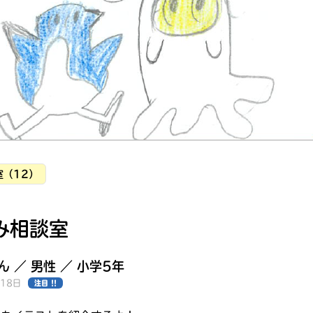
読みたい本が
見つかる
室（12）
み相談室
さん ／ 男性 ／ 小学5年
月18日
注目 !!
大人気
シリーズに
出会える