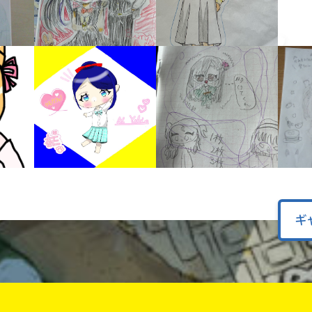
キーワードから探す
ギ
入
力
内
容
に
エ