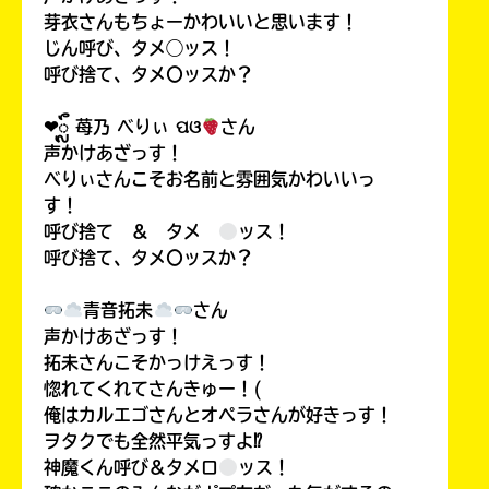
芽衣さんもちょーかわいいと思います！
じん呼び、タメ◯ッス！
呼び捨て、タメ〇ッスか？
❤︎ᬼ 苺乃 べりぃ ପଓ
さん
声かけあざっす！
べりぃさんこそお名前と雰囲気かわいいっ
す！
呼び捨て ＆ タメ
ッス！
呼び捨て、タメ〇ッスか？
青音拓未
さん
声かけあざっす！
拓未さんこそかっけえっす！
惚れてくれてさんきゅー！(
俺はカルエゴさんとオペラさんが好きっす！
ヲタクでも全然平気っすよ⁉
神魔くん呼び＆タメロ
ッス！