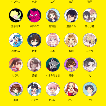
ヤンヤン
ハル
ユイ
実月
和子
キーワードから探す
王子さま
やまねこ
智絵里
渡会くん
南と小花
入間くん
希実
花梨
智彩
コオリ
オフィシャルアカウント
ヒラリ
美桜
オオカミさま
玲香
礼
SNSでシェアする
真理
アズサ
れいん
マリー
アクト