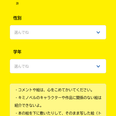
詩
性別
選んでね
男性
学年
女性
選んでね
ひみつ
小学1年
・コメントや絵は、心をこめてかいてください。
小学2年
・キミノベルのキャラクターや作品に関係のない絵は
小学3年
紹介できないよ。
・本の絵を下に敷いたりして、そのまま写した絵（ト
小学4年