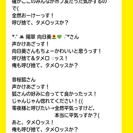
確かここのみんながポプ友だった気がするの
で(
全然おーけーっす！
呼び捨て、タメ〇ッスか？
꒷˖˚ ꔛ‬ 陽翠 向日葵
˖˚꒷さん
声かけあざっす！
向日葵さんもちょーかわいいと思うっす！
呼び捨て&タメ口 ◌ッス！
俺も呼び捨て、タメ〇ッスか？
音桜狐さん
声かけあざっす！
狐さんの好みに合ってて良かったッス！
じゃんじゃん惚れてください！((
零夜様と呼びたい→全然平気っすけど、
本当に平気っすか？(
あと、タメ〇ッス！
俺も呼び捨て、タメ〇ッスか？