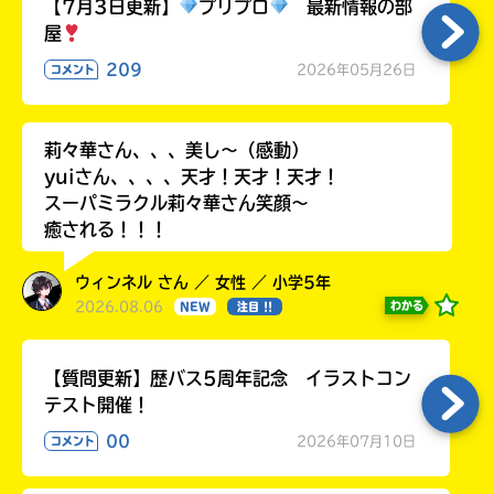
る
【7月3日更新】
プリプロ
最新情報の部
屋
209
2026年05月26日
コメント
莉々華さん、、、美し〜（感動）
yuiさん、、、、天才！天才！天才！
スーパミラクル莉々華さん笑顔〜
癒される！！！
ウィンネル さん ／ 女性 ／ 小学5年
2026.08.06
わかる
NEW
注目 !!
【質問更新】歴バス5周年記念 イラストコン
テスト開催！
00
2026年07月10日
コメント