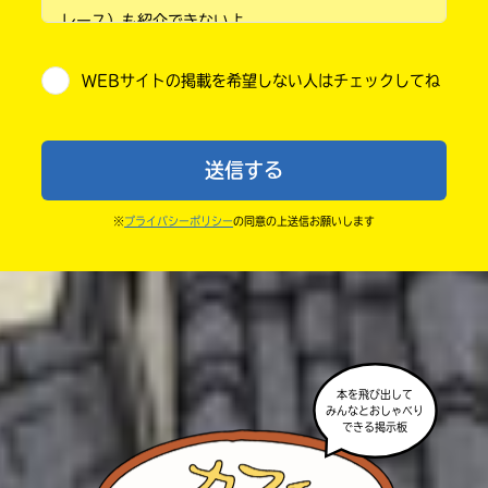
レース）も紹介できないよ。
小学5年
・他人の絵を勝手に投稿しないでね。
WEBサイトの掲載を希望しない人はチェックしてね
・送ってからすぐには紹介されないので、待ってて
小学6年
ね。
中学1年
・まだ読んでいない人たちに、本の内容のネタバレに
送信する
ならないよう気をつけてね。
中学2年
・キャンペーン開催中は、投稿した後の画面にバナー
※
プライバシーポリシー
の同意の上送信お願いします
中学3年
が出るので、そこから応募してね。
・ポプラ社の宣伝物で紹介させてもらうことがある
高校生以上
よ。
・かき終えたら、人を傷つけていたり、個人情報をか
きこんでいたり、字がまちがっていたりしないか、読
本を飛び出して
みんなとおしゃべり
みなおしてみてね。
できる掲示板