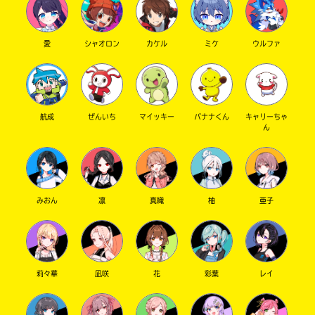
愛
シャオロン
カケル
ミケ
ウルファ
航成
ぜんいち
マイッキー
バナナくん
キャリーちゃ
ん
みおん
凛
真織
柚
亜子
莉々華
凪咲
花
彩葉
レイ