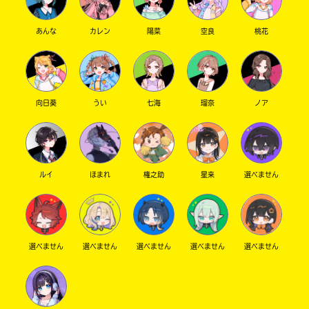
あんな
カレン
陽菜
空良
桃花
向日葵
うい
七海
瑠奈
ノア
ルイ
ほまれ
権之助
星来
選べません
選べません
選べません
選べません
選べません
選べません