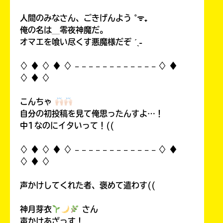
人間のみなさん、ごきげんよう ˚ᯤ₊
俺の名は＿零夜神魔だ。
オマエを喰い尽くす悪魔様だぞ ˊˎ˗
♢ ♦︎ ♢ ♦︎ ♢ 𓐄 𓐄 𓐄 𓐄 𓐄 𓐄 𓐄 𓐄 𓐄 𓐄 𓐄 𓐄 ♢ ♦︎
♢ ♦︎ ♢
こんちゃ
自分の初投稿を見て俺思ったんすよ…！
中1なのにイタいって！((
♢ ♦︎ ♢ ♦︎ ♢ 𓐄 𓐄 𓐄 𓐄 𓐄 𓐄 𓐄 𓐄 𓐄 𓐄 𓐄 𓐄 ♢ ♦︎
♢ ♦︎ ♢
声かけしてくれた者、褒めて遣わす((
神月芽衣
さん
声かけあざっす！