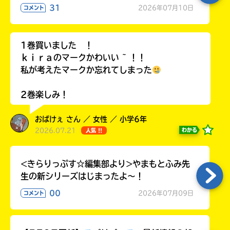
ラ
31
2026年07月10日
コメント
ー
が
あ
1巻買いました ！
る
ｋｉｒａのマークかわいい ~ ！！
の
私が考えたマークか忘れてしまった
で、
も
2巻楽しみ！
う
一
おばけぇ さん ／ 女性 ／ 小学6年
度
い
2026.07.21
わかる
人気 !!
確
い
え
認
し
<きらりっぷす☆編集部より>やまもとふみ先
て
生の新シリーズはじまったよ～！
み
て
00
2026年07月09日
コメント
ね
戻