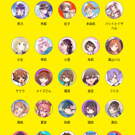
希乃
柊都
紅子
未来莉
パットとイザ
ベル
少女
琴莉
小雪
朱莉
葉山ハル
サクラ
メイズさん
陽菜
夜空
フミカ
真帆
夏音
彩都
瑠奈
真白