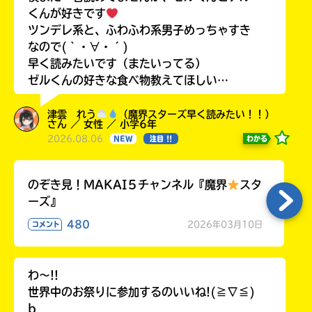
くんが好きです
ツンデレ系と、ふわふわ系男子めっちゃすき
なので(｀・∀・´)
早く読みたいです（またいってる）
ゼルくんの好きな食べ物教えてほしい…
津雲 れう
（魔界スターズ早く読みたい！！）
さん ／ 女性 ／ 小学6年
2026.08.06
わかる
NEW
注目 !!
のぞき見！MAKAI５チャンネル『魔界
スタ
ーズ』
480
2026年03月10日
コメント
わ〜!!
世界中のお祭りに参加するのいいね!(≧∇≦)
b