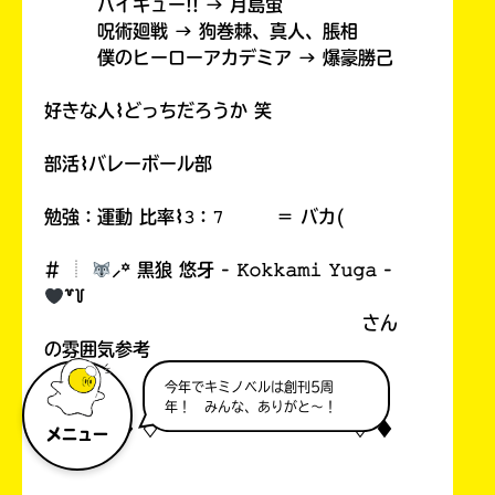
ハイキュー!! → 月島蛍
呪術廻戦 → 狗巻棘、真人、脹相
僕のヒーローアカデミア → 爆豪勝己
好きな人⌇どっちだろうか 笑
部活⌇バレーボール部
勉強：運動 比率⌇𝟹：𝟽 ＝ バカ(
# ︎┊︎
⸝꙳ 黒狼 悠牙 - 𝙺𝚘𝚔𝚔𝚊𝚖𝚒 𝚈𝚞𝚐𝚊 -
꒷꒦
さん
の雰囲気参考
今年でキミノベルは創刊5周
年！ みんな、ありがと～！
♢ ♦︎ ♢ ♦︎ ♢ 𓐄 𓐄 𓐄 𓐄 𓐄 𓐄 𓐄 𓐄 𓐄 𓐄 𓐄 𓐄 ♢ ♦︎
メニュー
♢ ♦︎ ♢