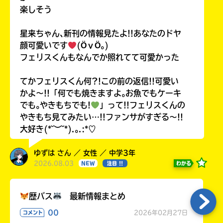
楽しそう
星来ちゃん､新刊の情報見たよ!!あなたのドヤ
顔可愛いです
(ӦｖӦ｡)
フェリスくんもなんでか照れてて可愛かった
てかフェリスくん何?!この前の返信!!可愛い
かよ〜!!「何でも焼きますよ｡お魚でもケーキ
でも｡やきもちでも!
」って!!フェリスくんの
やきもち見てみたい…!!ファンサがすぎる〜!!
大好き(*˘︶˘*).｡.:*♡
ゆずは さん ／ 女性 ／ 中学3年
2026.08.03
わかる
NEW
注目 !!
歴バス
最新情報まとめ
00
2026年02月27日
コメント