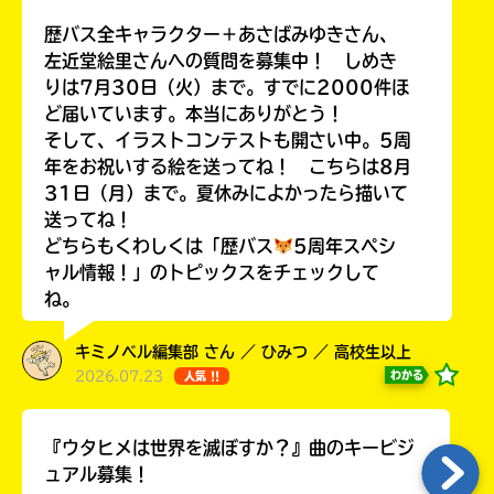
￣￣￣￣￣￣￣￣￣￣￣￣￣￣￣￣￣￣
歴バス全キャラクター＋あさばみゆきさん、
左近堂絵里さんへの質問を募集中！ しめき
りは7月30日（火）まで。すでに2000件ほ
ど届いています。本当にありがとう！
Loading
.
.
.
そして、イラストコンテストも開さい中。5周
年をお祝いする絵を送ってね！ こちらは8月
31日（月）まで。夏休みによかったら描いて
送ってね！
どちらもくわしくは「歴バス
5周年スペシ
ャル情報！」のトピックスをチェックして
ね。
キミノベル編集部 さん ／ ひみつ ／ 高校生以上
入
2026.07.23
わかる
人気 !!
力
内
容
『ウタヒメは世界を滅ぼすか？』曲のキービジ
に
ュアル募集！
エ