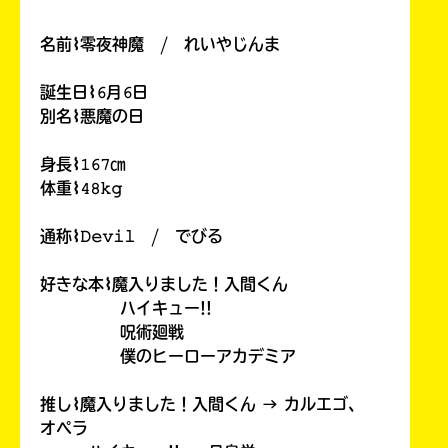
名前⌇零夜神魔 / れいやじんま
誕生日⌇𝟼月𝟼日
別名⌇悪魔の日
身長⌇𝟷𝟼𝟽㎝
体重⌇𝟺𝟾𝚔𝚐
通称⌇𝙳𝚎𝚟𝚒𝚕 / でびる
好きな本⌇魔入りました！入間くん
ハイキュー!!
呪術廻戦
僕のヒーローアカデミア
推し⌇魔入りました！入間くん → カルエゴ、
オペラ