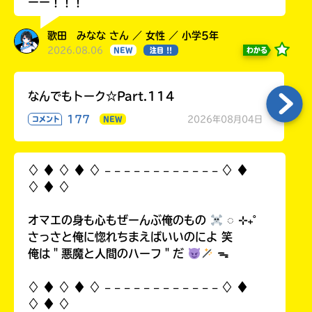
ーー！！！
歌田 みなな さん ／ 女性 ／ 小学5年
2026.08.06
わかる
NEW
注目 !!
なんでもトーク☆Part.114
177
2026年08月04日
コメント
NEW
♢ ♦︎ ♢ ♦︎ ♢ 𓐄 𓐄 𓐄 𓐄 𓐄 𓐄 𓐄 𓐄 𓐄 𓐄 𓐄 𓐄 ♢ ♦︎
♢ ♦︎ ♢
オマエの身も心もぜーんぶ俺のもの
◌ ⊹₊˚
さっさと俺に惚れちまえばいいのによ 笑
俺は＂悪魔と人間のハーフ＂だ
ᯓ
♢ ♦︎ ♢ ♦︎ ♢ 𓐄 𓐄 𓐄 𓐄 𓐄 𓐄 𓐄 𓐄 𓐄 𓐄 𓐄 𓐄 ♢ ♦︎
♢ ♦︎ ♢