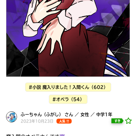
見つかる
#小説 魔入りました！入間くん（602）
#オペラ（54）
ふーちゃん（ふがし） さん ／ 女性 ／ 中学1年
本を飛び出して
みんなとおしゃべり
2023年10月23日
すき
人気 !!
できる掲示板