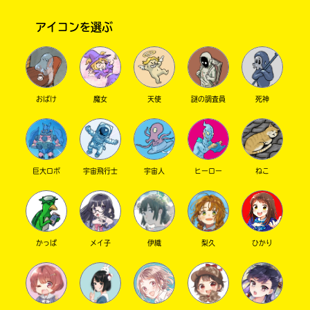
アイコンを選ぶ
おばけ
魔女
天使
謎の調査員
死神
このマチのことを
もっと知りたい
巨大ロボ
宇宙飛行士
宇宙人
ヒーロー
ねこ
キミに
かっぱ
メイ子
伊織
梨久
ひかり