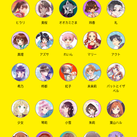
ヒラリ
美桜
オオカミさま
玲香
礼
キーワードから探す
真理
アズサ
れいん
マリー
アクト
希乃
柊都
紅子
未来莉
パットとイザ
オフィシャルアカウント
ベル
少女
琴莉
小雪
朱莉
葉山ハル
SNSでシェアする