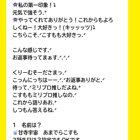
私の第一印象！⤵︎
元気で強そう.ᐣ
やってくれてありがとう！これからもよろ
しくねー！大好きっ！(キッッッツ)⤵︎
こちらこそ.ᐟこすもも大好きっ.ᐟ
こんな感じです.ᐟ
お返事待ってまぁす.ᐟ.ᐟ.ᐟ
くりーむそーださまっ.ᐟ
こっんにっちはーー.ᐟ.ᐟお返事ありがと.ᐟ
待って.ᐟミリプロ推しだよね.ᐣ
こすももミリプロ推しなの.ᐟ
これから語りあお.ᐣ
しつもん答えるね.ᐟ
1 名前は？
甘寺宇宙 あまでらこすも
2誕生日は？設定でもOKです