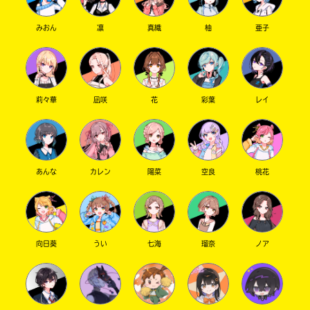
みおん
凛
真織
柚
亜子
莉々華
凪咲
花
彩葉
レイ
あんな
カレン
陽菜
空良
桃花
向日葵
うい
七海
瑠奈
ノア