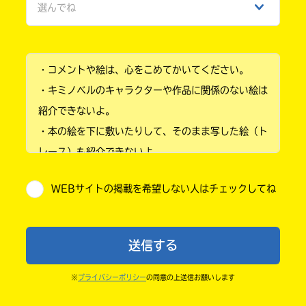
選んでね
ひみつ
小学1年
・コメントや絵は、心をこめてかいてください。
小学2年
・キミノベルのキャラクターや作品に関係のない絵は
小学3年
紹介できないよ。
・本の絵を下に敷いたりして、そのまま写した絵（ト
小学4年
レース）も紹介できないよ。
小学5年
・他人の絵を勝手に投稿しないでね。
WEBサイトの掲載を希望しない人はチェックしてね
・送ってからすぐには紹介されないので、待ってて
小学6年
ね。
中学1年
・まだ読んでいない人たちに、本の内容のネタバレに
送信する
ならないよう気をつけてね。
中学2年
・キャンペーン開催中は、投稿した後の画面にバナー
※
プライバシーポリシー
の同意の上送信お願いします
中学3年
が出るので、そこから応募してね。