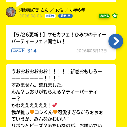
海獣類好き さん ／ 女性 ／ 小学6年
2026.08.06
わかる
NEW
注目 !!
【5/26更新！】ケモカフェ！ひみつのティー
パーティーフェア開さい！
314
2026年05月13日
コメント
うおおおおおおお！！！！！新巻おもしろー
ーーーーーーー！！！！
すみません。荒れました。
んん？しおりがもらえる？ティーパーティ
ー？
かわええええええ！
我が推し
コンくん
可愛すぎるだろぉぉぉ
ていうか、みんなかわいい！
リボンとビーズ？みたいなのが、お揃いでい