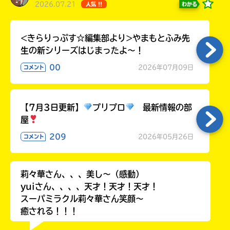
2026.07.21
わかる
人気 !!
ラ
ー
が
<きらりっぷす☆編集部より>やまもとふみ先
あ
生の新シリーズはじまったよ～！
る
の
00
2026年07月09日
コメント
で、
も
う
【7月3日更新】
プリプロ
最新情報の部
一
屋
度
い
確
い
209
2026年05月26日
コメント
え
認
し
て
莉々華さん、、、美し〜（感動）
み
yuiさん、、、、天才！天才！天才！
て
スーパミラクル莉々華さん笑顔〜
ね
癒される！！！
戻