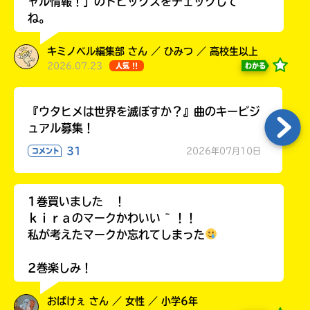
ャル情報！」のトピックスをチェックして
ね。
キミノベル編集部 さん ／ ひみつ ／ 高校生以上
2026.07.23
わかる
人気 !!
Loading
.
.
.
『ウタヒメは世界を滅ぼすか？』曲のキービジ
ュアル募集！
31
2026年07月10日
コメント
1巻買いました ！
ｋｉｒａのマークかわいい ~ ！！
入
私が考えたマークか忘れてしまった
力
内
2巻楽しみ！
容
に
おばけぇ さん ／ 女性 ／ 小学6年
エ