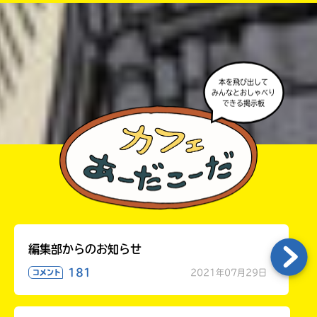
・ポプラ社の宣伝物で紹介させてもらうことがある
高校生以上
よ。
・かき終えたら、人を傷つけていたり、個人情報をか
きこんでいたり、字がまちがっていたりしないか、読
本を飛び出して
みんなとおしゃべり
みなおしてみてね。
できる掲示板
編集部からのお知らせ
181
2021年07月29日
コメント