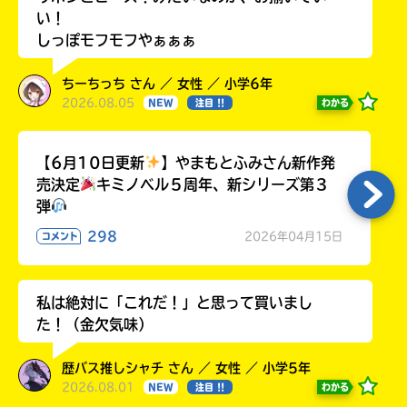
い！
しっぽモフモフやぁぁぁ
ちーちっち さん ／ 女性 ／ 小学6年
2026.08.05
わかる
NEW
注目 !!
【6月10日更新
】やまもとふみさん新作発
売決定
キミノベル５周年、新シリーズ第３
弾
298
2026年04月15日
コメント
私は絶対に「これだ！」と思って買いまし
た！（金欠気味）
歴バス推しシャチ さん ／ 女性 ／ 小学5年
2026.08.01
わかる
NEW
注目 !!