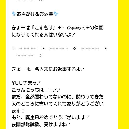
お声がけ&お返事
きょーは『こすもす』✦.· 𝓒𝓸𝓼𝓶𝓸𝓼 ·.✦の仲間
になってくれる人はいないよ.ᐟ
◌ ┈┈┈┈ ⋆ ┈┈┈┈ ✧ ┈┈┈┈ ⋆
┈┈┈┈ ◌
きょーは、名さまにお返事するよ.ᐟ
YUUさまっ.ᐟ
こっんにっちはーー.ᐟ.ᐟ
まだ、全然関わってないのに、関わってきた
人のところに書いてくれてありがとうござい
ます！
あと、誕生日おめでとうございます.ᐟ
夜闇部隊試験、受けますね.ᐟ