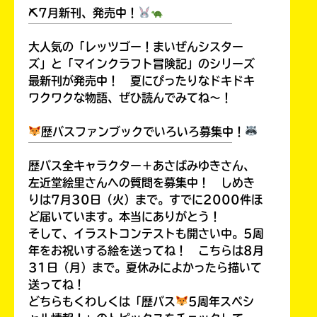
⛏7月新刊、発売中！
￣￣￣￣￣￣￣￣￣￣￣￣￣￣￣￣￣￣
大人気の「レッツゴー！まいぜんシスター
ズ」と「マインクラフト冒険記」のシリーズ
最新刊が発売中！ 夏にぴったりなドキドキ
ワクワクな物語、ぜひ読んでみてね～！
歴バスファンブックでいろいろ募集中！
￣￣￣￣￣￣￣￣￣￣￣￣￣￣￣￣￣￣
歴バス全キャラクター＋あさばみゆきさん、
左近堂絵里さんへの質問を募集中！ しめき
りは7月30日（火）まで。すでに2000件ほ
ど届いています。本当にありがとう！
そして、イラストコンテストも開さい中。5周
年をお祝いする絵を送ってね！ こちらは8月
31日（月）まで。夏休みによかったら描いて
送ってね！
どちらもくわしくは「歴バス
5周年スペシ