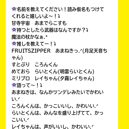
名前を教えてください！読み仮名もつけて
くれると嬉しいよ〜！⤵︎
甘寺宇宙 あまでらこすも
持つとしたら武器はなんですか？⤵︎
魔法の杖かなぁ.ᐣ
推しを教えてー！⤵︎
FRUITSZIPPER あまねきっ.ᐟ(月足天音ち
ゃん)
すとぷり ころんくん
めておら らいとくん(明雷らいとくん)
ミリプロ レイちゃん(夕霧レイちゃん)
語って〜！⤵︎
あまねきは、なんかツンデレみたいでかわい
い.ᐟ
ころんくんは、かっこいいし、かわいい.ᐟ
らいとくんは、みんなを盛り上げてて、かっ
こいい.ᐟ
レイちゃんは、声がいいし、かわいい.ᐟ