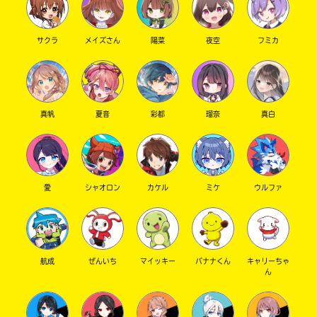
サクラ
メイズさん
陽菜
夜空
フミカ
真帆
夏音
彩都
瑠奈
真白
愛
シャオロン
カケル
ミケ
ウルファ
航成
ぜんいち
マイッキー
バナナくん
キャリーちゃ
ん