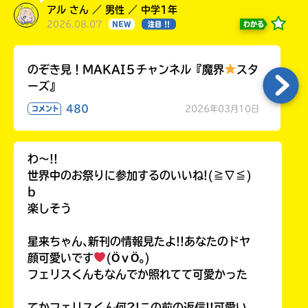
アル さん ／ 男性 ／ 中学1年
2026.08.07
わかる
NEW
注目 !!
のぞき見！MAKAI５チャンネル『魔界
スタ
ーズ』
480
2026年03月10日
コメント
わ〜!!
世界中のお祭りに参加するのいいね!(≧∇≦)
b
楽しそう
星来ちゃん､新刊の情報見たよ!!あなたのドヤ
顔可愛いです
(ӦｖӦ｡)
フェリスくんもなんでか照れてて可愛かった
てかフェリスくん何?!この前の返信!!可愛い