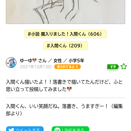
見つかる
#小説 魔入りました！入間くん（606）
#入間くん（209）
ゆーゆ
さん ／ 女性 ／ 小学5年
2021年12月13日
すき
見られてるよ !!
入間くん描いたよ！！落書きで描いてたんだけど、ふと
思い立って投稿してみました
入間くん、いい笑顔だね。落書き、うますぎー！（編集
本を飛び出して
部より）
みんなとおしゃべり
できる掲示板