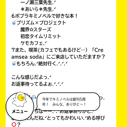
一ノ瀬三葉先生.ᐟ
＊あいら＊先生.ᐟ
6ポプラキミノベルで好きな本！
プリズム×プロジェクト
魔界✩スターズ
初恋タイムリミット
ケモカフェ.ᐟ
7また、喫茶(カフェでもあるけど…）「Cre
amsea soda」にご来店していただますか？
もちろん.ᐟ絶対行く.ᐟ.ᐟ.ᐟ
こんな感じだよっ.ᐟ
お返事待ってるよぉ.ᐟ.ᐟ.ᐟ
音乃 める
⊹ ̊.⋆ #𓂃𝘰𝘵𝘯𝘰 𝘮𝘦𝘳𝘶さまっ.
今年でキミノベルは創刊5周
ᐟ
年！ みんな、ありがと～！
こっんにっちはーー.ᐟ.ᐟお返事ありがと.ᐟ
メニュー
改名したんだね.ᐟとってもかわいい.ᐟめる呼び
？