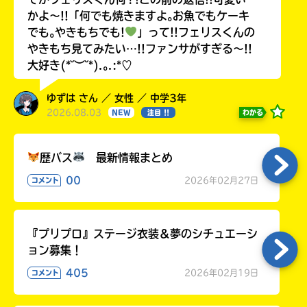
かよ〜!!「何でも焼きますよ｡お魚でもケーキ
でも｡やきもちでも!
」って!!フェリスくんの
やきもち見てみたい…!!ファンサがすぎる〜!!
大好き(*˘︶˘*).｡.:*♡
ゆずは さん ／ 女性 ／ 中学3年
2026.08.03
わかる
NEW
注目 !!
歴バス
最新情報まとめ
00
2026年02月27日
コメント
『プリプロ』ステージ衣装＆夢のシチュエーシ
ョン募集！
405
2026年02月19日
コメント