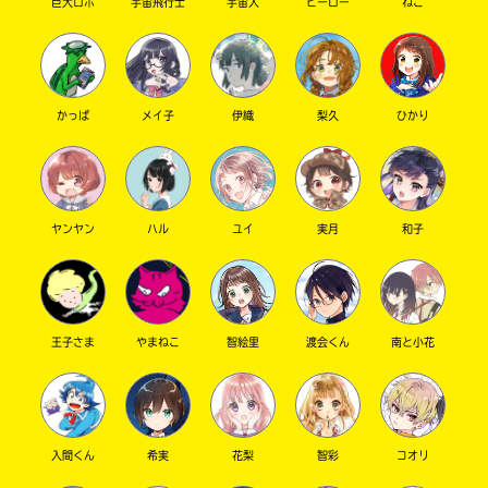
巨大ロボ
宇宙飛行士
宇宙人
ヒーロー
ねこ
かっぱ
メイ子
伊織
梨久
ひかり
ヤンヤン
ハル
ユイ
実月
和子
このマチのことを
もっと知りたい
キミに
王子さま
やまねこ
智絵里
渡会くん
南と小花
入間くん
希実
花梨
智彩
コオリ