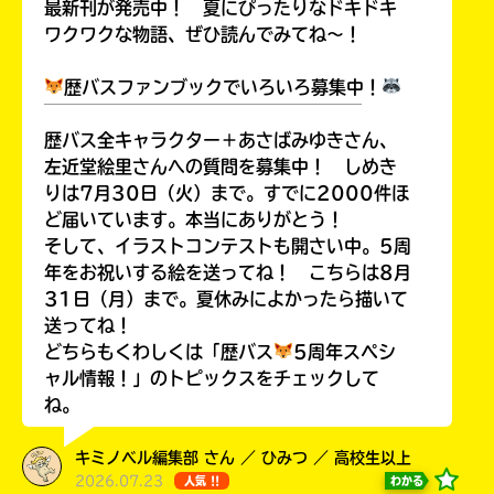
最新刊が発売中！ 夏にぴったりなドキドキ
ワクワクな物語、ぜひ読んでみてね～！
歴バスファンブックでいろいろ募集中！
￣￣￣￣￣￣￣￣￣￣￣￣￣￣￣￣￣￣
歴バス全キャラクター＋あさばみゆきさん、
左近堂絵里さんへの質問を募集中！ しめき
りは7月30日（火）まで。すでに2000件ほ
ど届いています。本当にありがとう！
そして、イラストコンテストも開さい中。5周
年をお祝いする絵を送ってね！ こちらは8月
31日（月）まで。夏休みによかったら描いて
送ってね！
どちらもくわしくは「歴バス
5周年スペシ
ャル情報！」のトピックスをチェックして
ね。
キミノベル編集部 さん ／ ひみつ ／ 高校生以上
2026.07.23
わかる
人気 !!