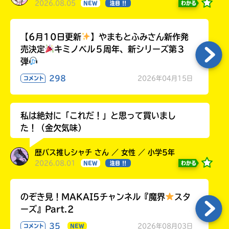
2026.08.05
わかる
NEW
注目 !!
【6月10日更新
】やまもとふみさん新作発
売決定
キミノベル５周年、新シリーズ第３
弾
298
2026年04月15日
コメント
私は絶対に「これだ！」と思って買いまし
た！（金欠気味）
歴バス推しシャチ さん ／ 女性 ／ 小学5年
2026.08.01
わかる
NEW
注目 !!
のぞき見！MAKAI5チャンネル『魔界
スタ
ーズ』Part.2
35
2026年08月03日
コメント
NEW