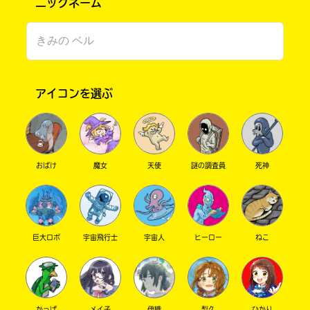
ニックネーム
アイコンを選ぶ
おばけ
魔女
天使
謎の調査員
死神
書店に届いた
みんなからのお手紙が
読める
巨大ロボ
宇宙飛行士
宇宙人
ヒーロー
ねこ
かっぱ
メイ子
伊織
梨久
ひかり