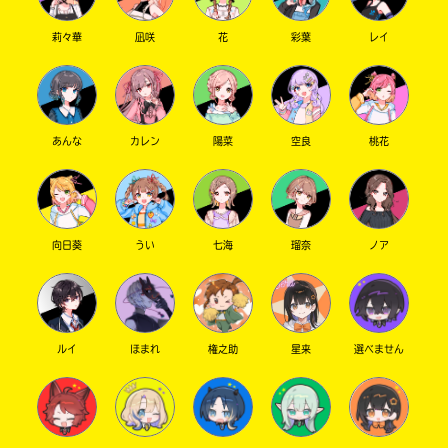
莉々華
凪咲
花
彩葉
レイ
あんな
カレン
陽菜
空良
桃花
向日葵
うい
七海
瑠奈
ノア
ルイ
ほまれ
権之助
星来
選べません