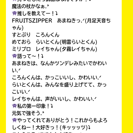
魔法の杖かなぁ.ᐣ
推しを教えてー！⤵︎
FRUITSZIPPER あまねきっ.ᐟ(月足天音ち
ゃん)
すとぷり ころんくん
めておら らいとくん(明雷らいとくん)
ミリプロ レイちゃん(夕霧レイちゃん)
語って〜！⤵︎
あまねきは、なんかツンデレみたいでかわい
い.ᐟ
ころんくんは、かっこいいし、かわいい.ᐟ
らいとくんは、みんなを盛り上げてて、かっ
こいい.ᐟ
レイちゃんは、声がいいし、かわいい.ᐟ
私の第一印象！⤵︎
元気で強そう.ᐣ
やってくれてありがとう！これからもよろ
しくねー！大好きっ！(キッッッツ)⤵︎