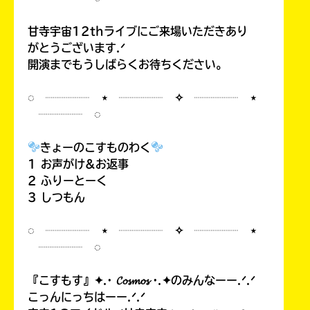
甘寺宇宙12thライブにご来場いただきあり
がとうございます.ᐟ
開演までもうしばらくお待ちください。
◌ ┈┈┈┈ ⋆ ┈┈┈┈ ✧ ┈┈┈┈ ⋆
┈┈┈┈ ◌
きょーのこすものわく
1 お声がけ&お返事
2 ふりーとーく
3 しつもん
◌ ┈┈┈┈ ⋆ ┈┈┈┈ ✧ ┈┈┈┈ ⋆
┈┈┈┈ ◌
『こすもす』✦.· 𝓒𝓸𝓼𝓶𝓸𝓼 ·.✦のみんなーー.ᐟ.ᐟ
こっんにっちはーー.ᐟ.ᐟ