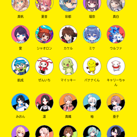
真帆
夏音
彩都
瑠奈
真白
愛
シャオロン
カケル
ミケ
ウルファ
航成
ぜんいち
マイッキー
バナナくん
キャリーちゃ
ん
みおん
凛
真織
柚
亜子