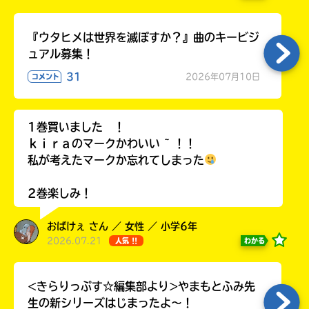
『ウタヒメは世界を滅ぼすか？』曲のキービジ
ュアル募集！
Loading
.
.
.
31
2026年07月10日
コメント
1巻買いました ！
ｋｉｒａのマークかわいい ~ ！！
私が考えたマークか忘れてしまった
2巻楽しみ！
入
おばけぇ さん ／ 女性 ／ 小学6年
力
2026.07.21
わかる
人気 !!
内
容
<きらりっぷす☆編集部より>やまもとふみ先
に
生の新シリーズはじまったよ～！
エ