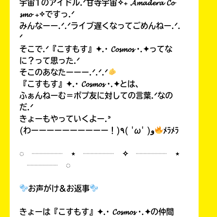
宇宙1のアイドル.ᐟ甘寺宇宙✧₊ 𝓐𝓶𝓪𝓭𝓮𝓻𝓪 𝓒𝓸
𝓼𝓶𝓸 ₊✧ですっ.ᐟ
みんなーー.ᐟ.ᐟライブ遅くなってごめんねー.ᐟ.
ᐟ
そこで.ᐟ『こすもす』✦.· 𝓒𝓸𝓼𝓶𝓸𝓼 ·.✦ってな
に？って思った.ᐟ
そこのあなたーーー.ᐟ.ᐟ.ᐟ
『こすもす』✦.· 𝓒𝓸𝓼𝓶𝓸𝓼 ·.✦とは、
ふぁんねーむ＝ポプ友に対しての言葉.ᐟなの
だ.ᐟ
きょーもやっていくよー.ᐣ
(わーーーーーーーーーー！)٩( 'ω' )و
ﾒﾗﾒﾗ
◌ ┈┈┈┈ ⋆ ┈┈┈┈ ✧ ┈┈┈┈ ⋆
┈┈┈┈ ◌
お声がけ&お返事
きょーは『こすもす』✦.· 𝓒𝓸𝓼𝓶𝓸𝓼 ·.✦の仲間