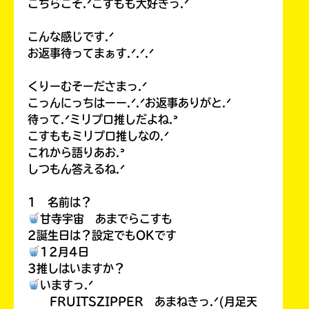
こちらこそ.ᐟこすもも大好きっ.ᐟ
こんな感じです.ᐟ
お返事待ってまぁす.ᐟ.ᐟ.ᐟ
くりーむそーださまっ.ᐟ
こっんにっちはーー.ᐟ.ᐟお返事ありがと.ᐟ
待って.ᐟミリプロ推しだよね.ᐣ
こすももミリプロ推しなの.ᐟ
これから語りあお.ᐣ
しつもん答えるね.ᐟ
1 名前は？
甘寺宇宙 あまでらこすも
2誕生日は？設定でもOKです
12月4日
3推しはいますか？
いますっ.ᐟ
FRUITSZIPPER あまねきっ.ᐟ(月足天