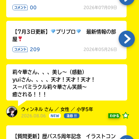
ラ
00
2026年07月09日
コメント
ー
が
あ
【7月3日更新】
プリプロ
最新情報の部
る
屋
の
で、
209
2026年05月26日
コメント
も
う
一
莉々華さん、、、美し〜（感動）
度
い
yuiさん、、、、天才！天才！天才！
確
い
え
スーパミラクル莉々華さん笑顔〜
認
癒される！！！
し
て
み
ウィンネル さん ／ 女性 ／ 小学5年
て
2026.08.06
わかる
NEW
注目 !!
ね
【質問更新】歴バス5周年記念 イラストコン
戻