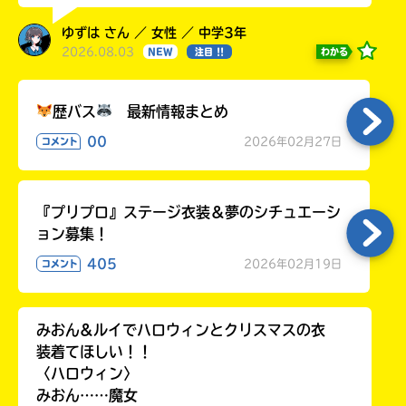
ゆずは さん ／ 女性 ／ 中学3年
2026.08.03
わかる
NEW
注目 !!
歴バス
最新情報まとめ
00
2026年02月27日
コメント
『プリプロ』ステージ衣装＆夢のシチュエーシ
ョン募集！
405
2026年02月19日
コメント
みおん&ルイでハロウィンとクリスマスの衣
装着てほしい！！
〈ハロウィン〉
みおん……魔女