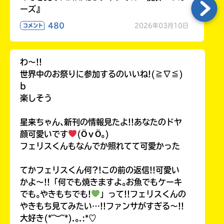
ーズ』
480
2026年03月10日
コメント
わ〜!!
世界中のお祭りに参加するのいいね!(≧∇≦)
b
楽しそう
星来ちゃん､新刊の情報見たよ!!あなたのドヤ
顔可愛いです
(ӦｖӦ｡)
フェリスくんもなんでか照れてて可愛かった
てかフェリスくん何?!この前の返信!!可愛い
かよ〜!!「何でも焼きますよ｡お魚でもケーキ
でも｡やきもちでも!
」って!!フェリスくんの
やきもち見てみたい…!!ファンサがすぎる〜!!
大好き(*˘︶˘*).｡.:*♡