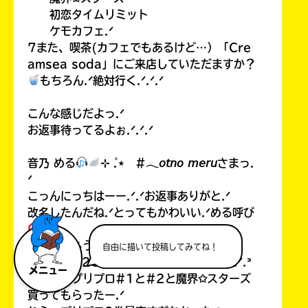
初恋タイムリミット
ケモカフェ.ᐟ
7また、喫茶(カフェでもあるけど…）「Cre
amsea soda」にご来店していただますか？
もちろん.ᐟ絶対行く.ᐟ.ᐟ.ᐟ
こんな感じだよっ.ᐟ
お返事待ってるよぉ.ᐟ.ᐟ.ᐟ
音乃 める
⊹ ̊.⋆ #𓂃𝘰𝘵𝘯𝘰 𝘮𝘦𝘳𝘶さまっ.
ᐟ
こっんにっちはーー.ᐟ.ᐟお返事ありがと.ᐟ
改名したんだね.ᐟとってもかわいい.ᐟめる呼び
？
こすもももうそろそろ改名しようかなー.ᐣ
自由に描いて投稿してみてね！
プリプロ#2とウタヒメ買ってもらったの.ᐟ.ᐣ
メニュー
こすもはプリプロ#1と#2と魔界✩スターズ
買ってもらったー.ᐟ