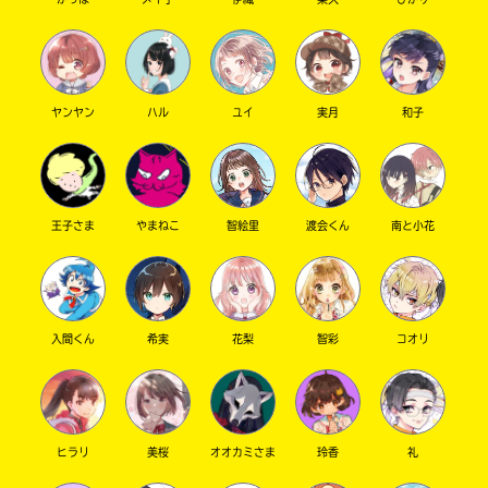
ヤンヤン
ハル
ユイ
実月
和子
王子さま
やまねこ
智絵里
渡会くん
南と小花
このマチのことを
もっと知りたい
キミに
入間くん
希実
花梨
智彩
コオリ
ヒラリ
美桜
オオカミさま
玲香
礼