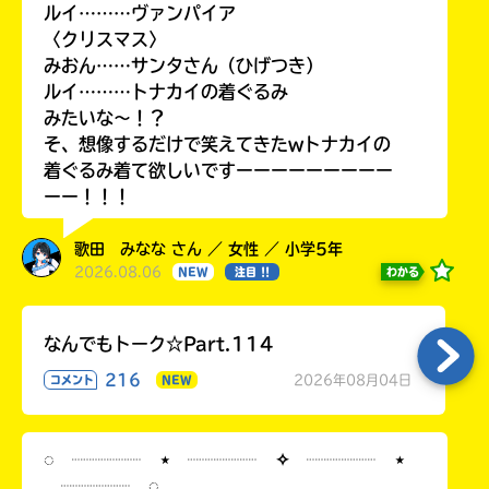
ルイ………ヴァンパイア
〈クリスマス〉
みおん……サンタさん（ひげつき）
ルイ………トナカイの着ぐるみ
みたいな〜！？
そ、想像するだけで笑えてきたwトナカイの
着ぐるみ着て欲しいですーーーーーーーーー
ーー！！！
歌田 みなな さん ／ 女性 ／ 小学5年
2026.08.06
わかる
NEW
注目 !!
なんでもトーク☆Part.114
216
2026年08月04日
コメント
NEW
◌ ┈┈┈┈ ⋆ ┈┈┈┈ ✧ ┈┈┈┈ ⋆
┈┈┈┈ ◌