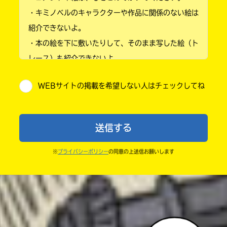
・キミノベルのキャラクターや作品に関係のない絵は
小学3年
紹介できないよ。
・本の絵を下に敷いたりして、そのまま写した絵（ト
小学4年
レース）も紹介できないよ。
小学5年
・他人の絵を勝手に投稿しないでね。
WEBサイトの掲載を希望しない人はチェックしてね
・送ってからすぐには紹介されないので、待ってて
小学6年
ね。
中学1年
・まだ読んでいない人たちに、本の内容のネタバレに
送信する
ならないよう気をつけてね。
中学2年
・キャンペーン開催中は、投稿した後の画面にバナー
※
プライバシーポリシー
の同意の上送信お願いします
中学3年
が出るので、そこから応募してね。
・ポプラ社の宣伝物で紹介させてもらうことがある
高校生以上
よ。
・かき終えたら、人を傷つけていたり、個人情報をか
きこんでいたり、字がまちがっていたりしないか、読