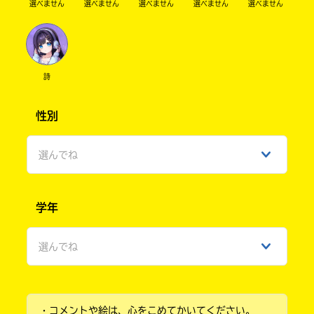
選べません
選べません
選べません
選べません
選べません
詩
性別
選んでね
男性
学年
女性
選んでね
ひみつ
小学1年
・コメントや絵は、心をこめてかいてください。
小学2年