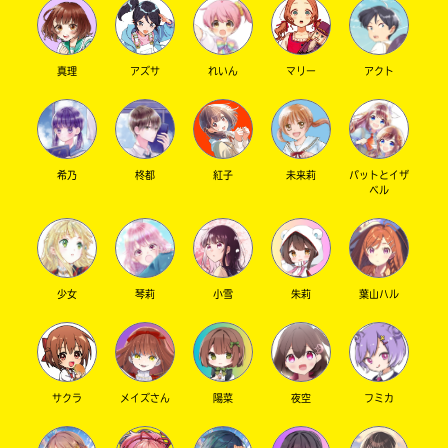
真理
アズサ
れいん
マリー
アクト
キーワードから探す
希乃
柊都
紅子
未来莉
パットとイザ
ベル
オフィシャルアカウント
少女
琴莉
小雪
朱莉
葉山ハル
サクラ
メイズさん
陽菜
夜空
フミカ
SNSでシェアする