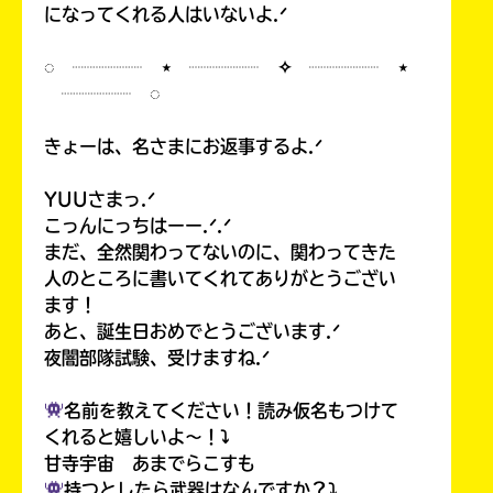
になってくれる人はいないよ.ᐟ
◌ ┈┈┈┈ ⋆ ┈┈┈┈ ✧ ┈┈┈┈ ⋆
┈┈┈┈ ◌
きょーは、名さまにお返事するよ.ᐟ
YUUさまっ.ᐟ
こっんにっちはーー.ᐟ.ᐟ
まだ、全然関わってないのに、関わってきた
人のところに書いてくれてありがとうござい
ます！
あと、誕生日おめでとうございます.ᐟ
夜闇部隊試験、受けますね.ᐟ
名前を教えてください！読み仮名もつけて
くれると嬉しいよ〜！⤵︎
甘寺宇宙 あまでらこすも
持つとしたら武器はなんですか？⤵︎