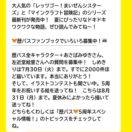
大人気の「レッツゴー！まいぜんシスター
ズ」と「マインクラフト冒険記」のシリーズ
最新刊が発売中！ 夏にぴったりなドキドキ
ワクワクな物語、ぜひ読んでみてね～！
歴バスファンブックでいろいろ募集中！
￣￣￣￣￣￣￣￣￣￣￣￣￣￣￣￣￣￣
歴バス全キャラクター＋あさばみゆきさん、
左近堂絵里さんへの質問を募集中！ しめき
りは7月30日（火）まで。すでに2000件ほ
ど届いています。本当にありがとう！
そして、イラストコンテストも開さい中。5周
年をお祝いする絵を送ってね！ こちらは8月
31日（月）まで。夏休みによかったら描いて
送ってね！
どちらもくわしくは「歴バス
5周年スペシ
ャル情報！」のトピックスをチェックして
ね。