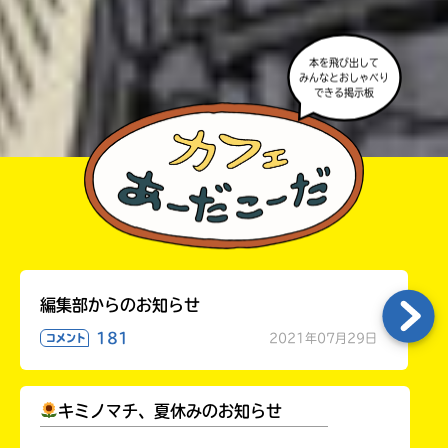
・かき終えたら、人を傷つけていたり、個人情報をか
きこんでいたり、字がまちがっていたりしないか、読
本を飛び出して
みんなとおしゃべり
みなおしてみてね。
できる掲示板
編集部からのお知らせ
181
2021年07月29日
コメント
キミノマチ、夏休みのお知らせ
￣￣￣￣￣￣￣￣￣￣￣￣￣￣￣￣￣￣