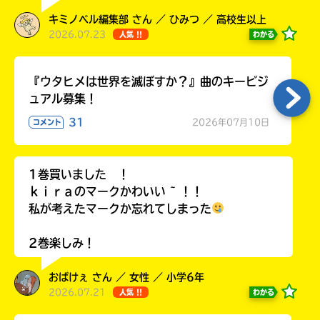
キミノベル編集部 さん ／ ひみつ ／ 高校生以上
2026.07.23
わかる
人気 !!
Loading
.
.
.
『ウタヒメは世界を滅ぼすか？』曲のキービジ
ュアル募集！
31
2026年07月10日
コメント
1巻買いました ！
ｋｉｒａのマークかわいい ~ ！！
私が考えたマークか忘れてしまった
入
2巻楽しみ！
力
内
おばけぇ さん ／ 女性 ／ 小学6年
容
2026.07.21
わかる
人気 !!
に
エ