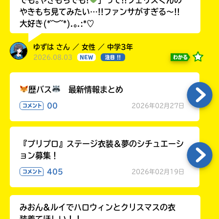
やきもち見てみたい…!!ファンサがすぎる〜!!
大好き(*˘︶˘*).｡.:*♡
ゆずは さん ／ 女性 ／ 中学3年
2026.08.03
わかる
NEW
注目 !!
歴バス
最新情報まとめ
00
2026年02月27日
コメント
『プリプロ』ステージ衣装＆夢のシチュエーシ
ョン募集！
405
2026年02月19日
コメント
みおん&ルイでハロウィンとクリスマスの衣
装着てほしい！！