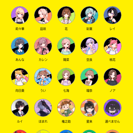
莉々華
凪咲
花
彩葉
レイ
あんな
カレン
陽菜
空良
桃花
向日葵
うい
七海
瑠奈
ノア
ルイ
ほまれ
権之助
星来
選べません