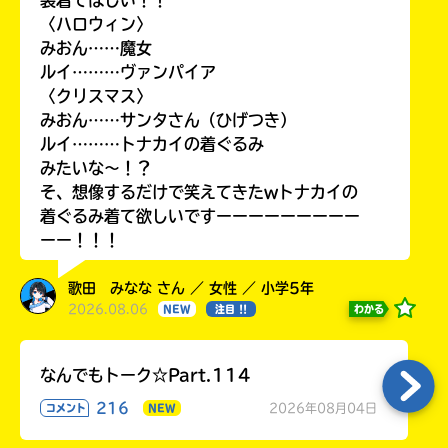
〈ハロウィン〉
みおん……魔女
ルイ………ヴァンパイア
〈クリスマス〉
みおん……サンタさん（ひげつき）
ルイ………トナカイの着ぐるみ
みたいな〜！？
そ、想像するだけで笑えてきたwトナカイの
着ぐるみ着て欲しいですーーーーーーーーー
ーー！！！
歌田 みなな さん ／ 女性 ／ 小学5年
2026.08.06
わかる
NEW
注目 !!
なんでもトーク☆Part.114
216
2026年08月04日
コメント
NEW