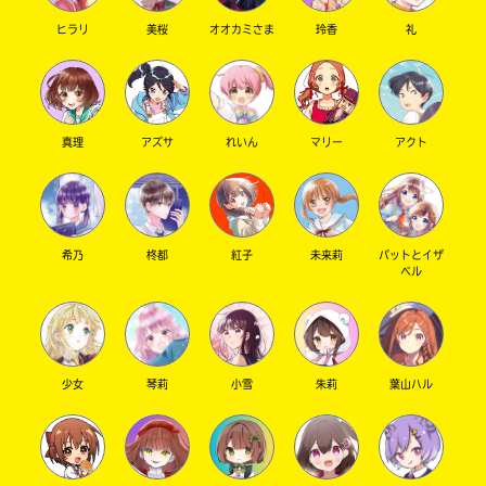
ヒラリ
美桜
オオカミさま
玲香
礼
キーワードから探す
真理
アズサ
れいん
マリー
アクト
希乃
柊都
紅子
未来莉
パットとイザ
ベル
オフィシャルアカウント
少女
琴莉
小雪
朱莉
葉山ハル
SNSでシェアする