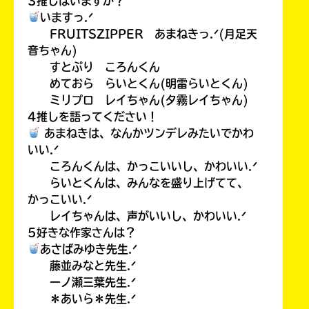
3推しはいますか？
いますっ.ᐟ
FRUITSZIPPER あまねきっ.ᐟ(月足天
音ちゃん)
すとぷり ころんくん
めておら らいとくん(明雷らいとくん)
ミリプロ レイちゃん(夕霧レイちゃん)
4推しを語ってください！
あまねきは、なんかツンデレみたいでかわ
いい.ᐟ
ころんくんは、かっこいいし、かわいい.ᐟ
らいとくんは、みんなを盛り上げてて、
かっこいい.ᐟ
レイちゃんは、声がいいし、かわいい.ᐟ
5好きな作家さんは？
あさばみゆき先生.ᐟ
藤並みなと先生.ᐟ
一ノ瀬三葉先生.ᐟ
＊あいら＊先生.ᐟ