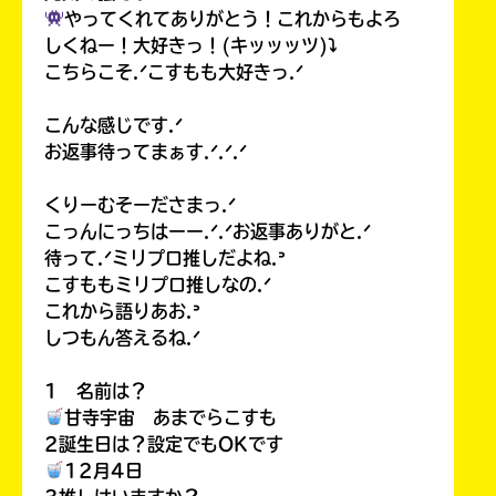
やってくれてありがとう！これからもよろ
しくねー！大好きっ！(キッッッツ)⤵︎
こちらこそ.ᐟこすもも大好きっ.ᐟ
こんな感じです.ᐟ
お返事待ってまぁす.ᐟ.ᐟ.ᐟ
くりーむそーださまっ.ᐟ
こっんにっちはーー.ᐟ.ᐟお返事ありがと.ᐟ
待って.ᐟミリプロ推しだよね.ᐣ
こすももミリプロ推しなの.ᐟ
これから語りあお.ᐣ
しつもん答えるね.ᐟ
1 名前は？
甘寺宇宙 あまでらこすも
2誕生日は？設定でもOKです
12月4日