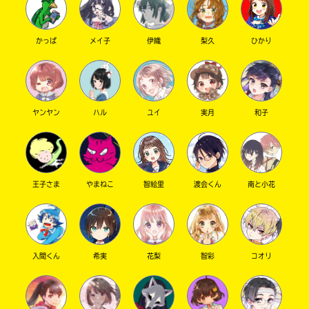
かっぱ
メイ子
伊織
梨久
ひかり
ヤンヤン
ハル
ユイ
実月
和子
このマチのことを
もっと知りたい
キミに
王子さま
やまねこ
智絵里
渡会くん
南と小花
入間くん
希実
花梨
智彩
コオリ