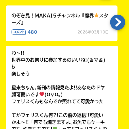
のぞき見！MAKAI５チャンネル『魔界
スタ
ーズ』
480
2026年03月10日
コメント
わ〜!!
世界中のお祭りに参加するのいいね!(≧∇≦)
b
楽しそう
星来ちゃん､新刊の情報見たよ!!あなたのドヤ
顔可愛いです
(ӦｖӦ｡)
フェリスくんもなんでか照れてて可愛かった
てかフェリスくん何?!この前の返信!!可愛い
かよ〜!!「何でも焼きますよ｡お魚でもケーキ
でも｡やきもちでも!
」って!!フェリスくんの