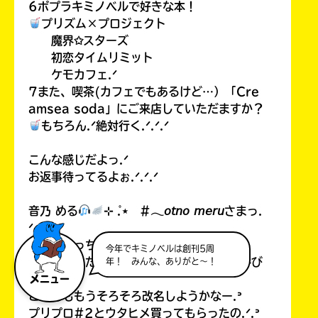
6ポプラキミノベルで好きな本！
プリズム×プロジェクト
魔界✩スターズ
初恋タイムリミット
ケモカフェ.ᐟ
7また、喫茶(カフェでもあるけど…）「Cre
amsea soda」にご来店していただますか？
もちろん.ᐟ絶対行く.ᐟ.ᐟ.ᐟ
こんな感じだよっ.ᐟ
お返事待ってるよぉ.ᐟ.ᐟ.ᐟ
音乃 める
⊹ ̊.⋆ #𓂃𝘰𝘵𝘯𝘰 𝘮𝘦𝘳𝘶さまっ.
ᐟ
こっんにっちはーー.ᐟ.ᐟお返事ありがと.ᐟ
今年でキミノベルは創刊5周
改名したんだね.ᐟとってもかわいい.ᐟめる呼び
年！ みんな、ありがと～！
？
メニュー
こすもももうそろそろ改名しようかなー.ᐣ
プリプロ#2とウタヒメ買ってもらったの.ᐟ.ᐣ