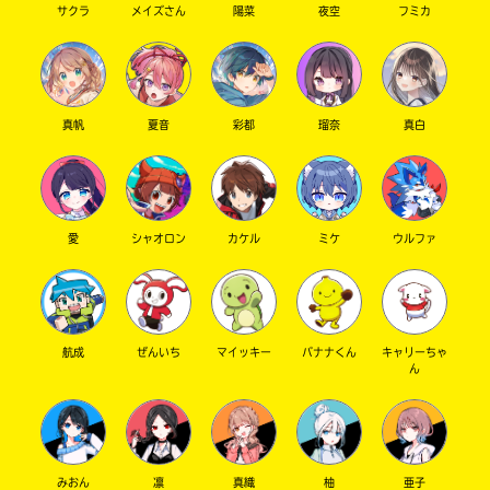
サクラ
メイズさん
陽菜
夜空
フミカ
真帆
夏音
彩都
瑠奈
真白
愛
シャオロン
カケル
ミケ
ウルファ
航成
ぜんいち
マイッキー
バナナくん
キャリーちゃ
ん
みおん
凛
真織
柚
亜子