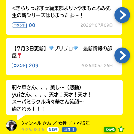
ラ
<きらりっぷす☆編集部より>やまもとふみ先
ー
生の新シリーズはじまったよ～！
が
あ
00
2026年07月09日
コメント
る
の
で、
【7月3日更新】
プリプロ
最新情報の部
も
屋
う
一
209
2026年05月26日
コメント
度
い
確
い
え
認
莉々華さん、、、美し〜（感動）
し
yuiさん、、、、天才！天才！天才！
て
スーパミラクル莉々華さん笑顔〜
み
癒される！！！
て
ね
ウィンネル さん ／ 女性 ／ 小学5年
2026.08.06
わかる
NEW
注目 !!
戻