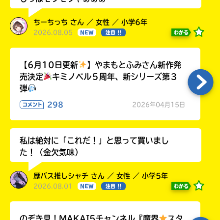
ちーちっち さん ／ 女性 ／ 小学6年
2026.08.05
わかる
NEW
注目 !!
【6月10日更新
】やまもとふみさん新作発
売決定
キミノベル５周年、新シリーズ第３
弾
298
2026年04月15日
コメント
私は絶対に「これだ！」と思って買いまし
た！（金欠気味）
歴バス推しシャチ さん ／ 女性 ／ 小学5年
2026.08.01
わかる
NEW
注目 !!
のぞき見！MAKAI5チャンネル『魔界
スタ