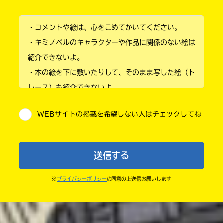
小学1年
・コメントや絵は、心をこめてかいてください。
小学2年
・キミノベルのキャラクターや作品に関係のない絵は
小学3年
紹介できないよ。
・本の絵を下に敷いたりして、そのまま写した絵（ト
小学4年
レース）も紹介できないよ。
小学5年
・他人の絵を勝手に投稿しないでね。
WEBサイトの掲載を希望しない人はチェックしてね
・送ってからすぐには紹介されないので、待ってて
小学6年
ね。
中学1年
・まだ読んでいない人たちに、本の内容のネタバレに
送信する
ならないよう気をつけてね。
中学2年
・キャンペーン開催中は、投稿した後の画面にバナー
※
プライバシーポリシー
の同意の上送信お願いします
中学3年
が出るので、そこから応募してね。
・ポプラ社の宣伝物で紹介させてもらうことがある
高校生以上
よ。