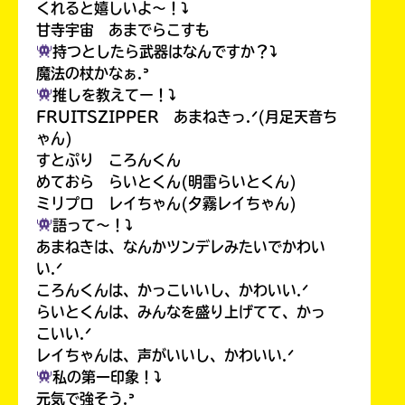
くれると嬉しいよ〜！⤵︎
甘寺宇宙 あまでらこすも
持つとしたら武器はなんですか？⤵︎
魔法の杖かなぁ.ᐣ
推しを教えてー！⤵︎
FRUITSZIPPER あまねきっ.ᐟ(月足天音ち
ゃん)
すとぷり ころんくん
めておら らいとくん(明雷らいとくん)
ミリプロ レイちゃん(夕霧レイちゃん)
語って〜！⤵︎
あまねきは、なんかツンデレみたいでかわい
い.ᐟ
ころんくんは、かっこいいし、かわいい.ᐟ
らいとくんは、みんなを盛り上げてて、かっ
こいい.ᐟ
レイちゃんは、声がいいし、かわいい.ᐟ
私の第一印象！⤵︎
元気で強そう.ᐣ