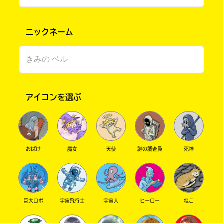
ニックネーム
アイコンを選ぶ
書店に届いた
みんなからのお手紙が
読める
おばけ
魔女
天使
謎の調査員
死神
巨大ロボ
宇宙飛行士
宇宙人
ヒーロー
ねこ