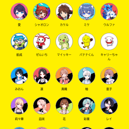
愛
シャオロン
カケル
ミケ
ウルファ
航成
ぜんいち
マイッキー
バナナくん
キャリーちゃ
ん
みおん
凛
真織
柚
亜子
莉々華
凪咲
花
彩葉
レイ