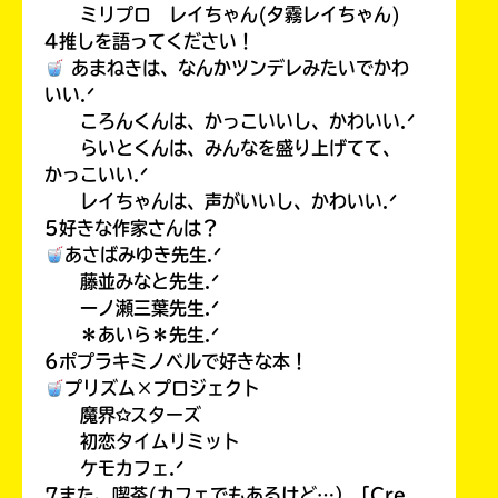
ミリプロ レイちゃん(夕霧レイちゃん)
4推しを語ってください！
あまねきは、なんかツンデレみたいでかわ
いい.ᐟ
ころんくんは、かっこいいし、かわいい.ᐟ
らいとくんは、みんなを盛り上げてて、
かっこいい.ᐟ
レイちゃんは、声がいいし、かわいい.ᐟ
5好きな作家さんは？
あさばみゆき先生.ᐟ
藤並みなと先生.ᐟ
一ノ瀬三葉先生.ᐟ
＊あいら＊先生.ᐟ
6ポプラキミノベルで好きな本！
プリズム×プロジェクト
魔界✩スターズ
初恋タイムリミット
ケモカフェ.ᐟ
7また、喫茶(カフェでもあるけど…）「Cre