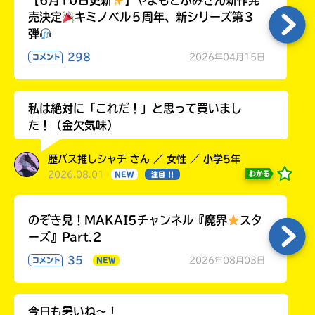
【6月10日更新
】やまもとふみさん新作発
売決定
キミノベル５周年、新シリーズ第３
弾
298
2026年04月15日
コメント
私は絶対に「これだ！」と思って買いまし
た！（金欠気味）
歴バス推しシャチ さん ／ 女性 ／ 小学5年
2026.08.01
わかる
NEW
注目 !!
のぞき見！MAKAI5チャンネル『魔界
スタ
ーズ』Part.2
35
2026年08月03日
コメント
NEW
今日も暑いね〜！