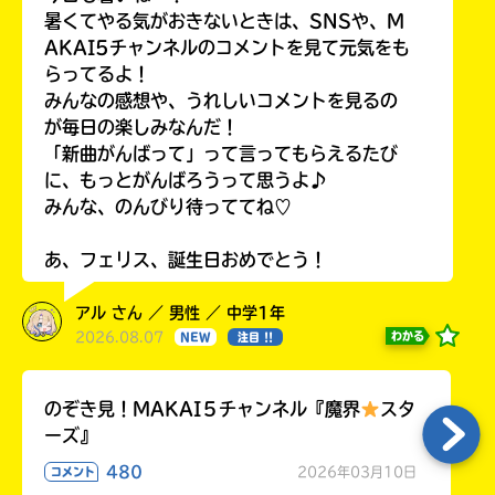
暑くてやる気がおきないときは、SNSや、M
AKAI5チャンネルのコメントを見て元気をも
らってるよ！
みんなの感想や、うれしいコメントを見るの
が毎日の楽しみなんだ！
「新曲がんばって」って言ってもらえるたび
に、もっとがんばろうって思うよ♪
みんな、のんびり待っててね♡
あ、フェリス、誕生日おめでとう！
アル さん ／ 男性 ／ 中学1年
2026.08.07
わかる
NEW
注目 !!
のぞき見！MAKAI５チャンネル『魔界
スタ
ーズ』
480
2026年03月10日
コメント