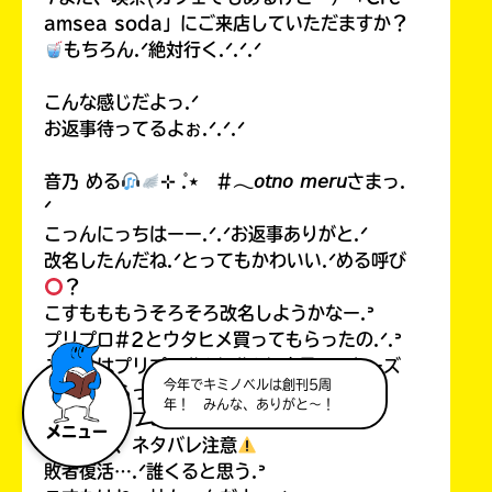
amsea soda」にご来店していただますか？
もちろん.ᐟ絶対行く.ᐟ.ᐟ.ᐟ
こんな感じだよっ.ᐟ
お返事待ってるよぉ.ᐟ.ᐟ.ᐟ
音乃 める
⊹ ̊.⋆ #𓂃𝘰𝘵𝘯𝘰 𝘮𝘦𝘳𝘶さまっ.
ᐟ
こっんにっちはーー.ᐟ.ᐟお返事ありがと.ᐟ
改名したんだね.ᐟとってもかわいい.ᐟめる呼び
？
こすもももうそろそろ改名しようかなー.ᐣ
プリプロ#2とウタヒメ買ってもらったの.ᐟ.ᐣ
こすもはプリプロ#1と#2と魔界✩スターズ
今年でキミノベルは創刊5周
買ってもらったー.ᐟ
年！ みんな、ありがと～！
ねえ、プリプロ2巻最高すぎなかった.ᐣ
メニュー
ここから、ネタバレ注意
敗者復活….ᐟ誰くると思う.ᐣ