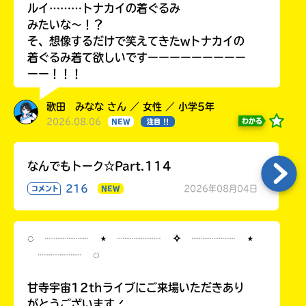
ルイ………トナカイの着ぐるみ
みたいな〜！？
そ、想像するだけで笑えてきたwトナカイの
着ぐるみ着て欲しいですーーーーーーーーー
ーー！！！
歌田 みなな さん ／ 女性 ／ 小学5年
2026.08.06
わかる
NEW
注目 !!
なんでもトーク☆Part.114
216
2026年08月04日
コメント
NEW
◌ ┈┈┈┈ ⋆ ┈┈┈┈ ✧ ┈┈┈┈ ⋆
┈┈┈┈ ◌
甘寺宇宙12thライブにご来場いただきあり
がとうございます.ᐟ