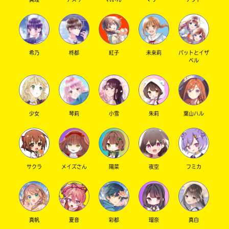
キーワードから探す
希乃
柊都
紅子
未来莉
パットとイザ
ベル
少女
琴莉
小雪
朱莉
葉山ハル
オフィシャルアカウント
サクラ
メイズさん
陽菜
夜空
フミカ
SNSでシェアする
真帆
夏音
彩都
瑠奈
真白