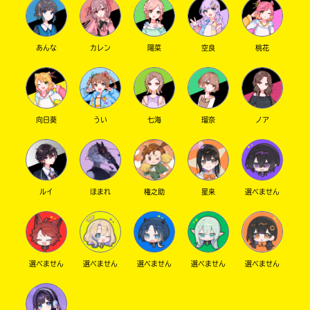
あんな
カレン
陽菜
空良
桃花
向日葵
うい
七海
瑠奈
ノア
ルイ
ほまれ
権之助
星来
選べません
選べません
選べません
選べません
選べません
選べません