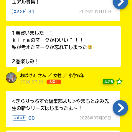
ュアル募集！
31
2026年07月10日
コメント
Loading
.
.
.
1巻買いました ！
ｋｉｒａのマークかわいい ~ ！！
私が考えたマークか忘れてしまった
2巻楽しみ！
おばけぇ さん ／ 女性 ／ 小学6年
2026.07.21
わかる
人気 !!
入
<きらりっぷす☆編集部より>やまもとふみ先
力
生の新シリーズはじまったよ～！
内
容
00
2026年07月09日
コメント
に
エ