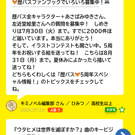
歴バスファンブックでいろいろ募集中！
￣￣￣￣￣￣￣￣￣￣￣￣￣￣￣￣￣￣
歴バス全キャラクター＋あさばみゆきさん、
左近堂絵里さんへの質問を募集中！ しめき
りは7月30日（火）まで。すでに2000件ほ
ど届いています。本当にありがとう！
そして、イラストコンテストも開さい中。5周
年をお祝いする絵を送ってね！ こちらは8月
31日（月）まで。夏休みによかったら描いて
送ってね！
どちらもくわしくは「歴バス
5周年スペシ
ャル情報！」のトピックスをチェックして
ね。
キミノベル編集部 さん ／ ひみつ ／ 高校生以上
2026.07.23
わかる
人気 !!
『ウタヒメは世界を滅ぼすか？』曲のキービジ