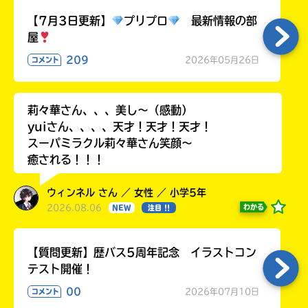
ラ
【7月3日更新】
プリプロ
最新情報の部
ー
屋
が
あ
209
2026年05月26日
コメント
る
の
で、
莉々華さん、、、美し〜（感動）
も
yuiさん、、、、天才！天才！天才！
う
スーパミラクル莉々華さん笑顔〜
一
癒される！！！
度
い
確
い
え
ウィンネル さん ／ 女性 ／ 小学5年
認
2026.08.06
わかる
NEW
注目 !!
し
て
み
【質問更新】歴バス5周年記念 イラストコン
て
テスト開催！
ね
00
2026年07月10日
コメント
戻