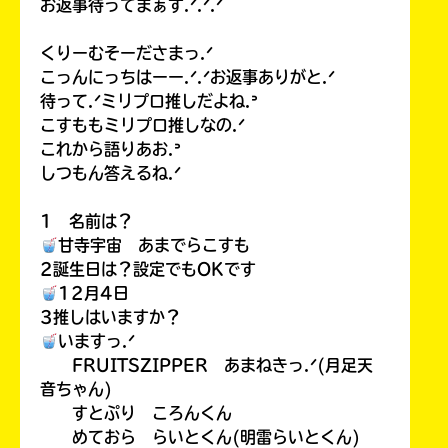
お返事待ってまぁす.ᐟ.ᐟ.ᐟ
くりーむそーださまっ.ᐟ
こっんにっちはーー.ᐟ.ᐟお返事ありがと.ᐟ
待って.ᐟミリプロ推しだよね.ᐣ
こすももミリプロ推しなの.ᐟ
これから語りあお.ᐣ
しつもん答えるね.ᐟ
1 名前は？
甘寺宇宙 あまでらこすも
2誕生日は？設定でもOKです
12月4日
3推しはいますか？
いますっ.ᐟ
FRUITSZIPPER あまねきっ.ᐟ(月足天
音ちゃん)
すとぷり ころんくん
めておら らいとくん(明雷らいとくん)