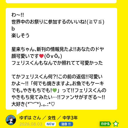
わ〜!!
世界中のお祭りに参加するのいいね!(≧∇≦)
b
楽しそう
星来ちゃん､新刊の情報見たよ!!あなたのドヤ
顔可愛いです
(ӦｖӦ｡)
フェリスくんもなんでか照れてて可愛かった
てかフェリスくん何?!この前の返信!!可愛い
かよ〜!!「何でも焼きますよ｡お魚でもケーキ
でも｡やきもちでも!
」って!!フェリスくんの
やきもち見てみたい…!!ファンサがすぎる〜!!
大好き(*˘︶˘*).｡.:*♡
ゆずは さん ／ 女性 ／ 中学3年
2026.08.03
わかる
NEW
注目 !!