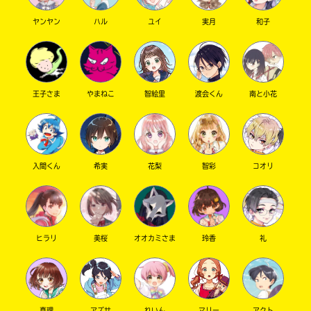
ヤンヤン
ハル
ユイ
実月
和子
王子さま
やまねこ
智絵里
渡会くん
南と小花
このマチのことを
入間くん
希実
花梨
智彩
コオリ
もっと知りたい
キミに
ヒラリ
美桜
オオカミさま
玲香
礼
真理
アズサ
れいん
マリー
アクト