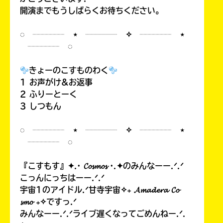
開演までもうしばらくお待ちください。
◌ ┈┈┈┈ ⋆ ┈┈┈┈ ✧ ┈┈┈┈ ⋆
┈┈┈┈ ◌
きょーのこすものわく
1 お声がけ&お返事
2 ふりーとーく
3 しつもん
◌ ┈┈┈┈ ⋆ ┈┈┈┈ ✧ ┈┈┈┈ ⋆
┈┈┈┈ ◌
『こすもす』✦.· 𝓒𝓸𝓼𝓶𝓸𝓼 ·.✦のみんなーー.ᐟ.ᐟ
こっんにっちはーー.ᐟ.ᐟ
宇宙1のアイドル.ᐟ甘寺宇宙✧₊ 𝓐𝓶𝓪𝓭𝓮𝓻𝓪 𝓒𝓸
𝓼𝓶𝓸 ₊✧ですっ.ᐟ
みんなーー.ᐟ.ᐟライブ遅くなってごめんねー.ᐟ.