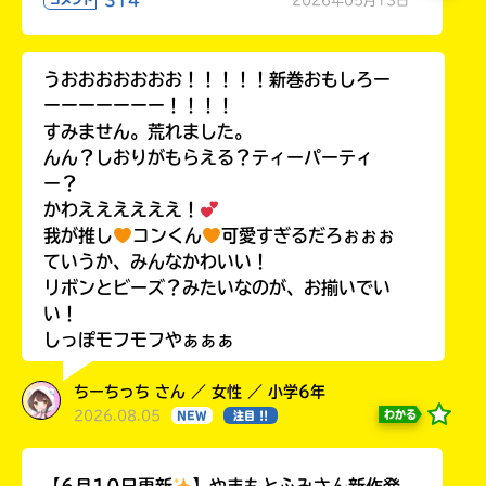
314
2026年05月13日
コメント
うおおおおおおお！！！！！新巻おもしろー
ーーーーーーー！！！！
すみません。荒れました。
んん？しおりがもらえる？ティーパーティ
ー？
かわええええええ！
我が推し
コンくん
可愛すぎるだろぉぉぉ
ていうか、みんなかわいい！
リボンとビーズ？みたいなのが、お揃いでい
い！
しっぽモフモフやぁぁぁ
ちーちっち さん ／ 女性 ／ 小学6年
2026.08.05
わかる
NEW
注目 !!