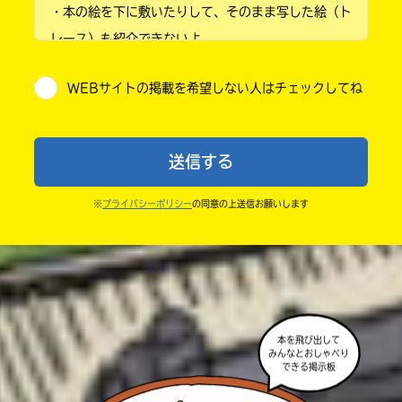
・本の絵を下に敷いたりして、そのまま写した絵（ト
小学4年
レース）も紹介できないよ。
小学5年
・他人の絵を勝手に投稿しないでね。
WEBサイトの掲載を希望しない人はチェックしてね
・送ってからすぐには紹介されないので、待ってて
小学6年
ね。
中学1年
・まだ読んでいない人たちに、本の内容のネタバレに
送信する
ならないよう気をつけてね。
中学2年
・キャンペーン開催中は、投稿した後の画面にバナー
※
プライバシーポリシー
の同意の上送信お願いします
中学3年
が出るので、そこから応募してね。
・ポプラ社の宣伝物で紹介させてもらうことがある
高校生以上
よ。
・かき終えたら、人を傷つけていたり、個人情報をか
きこんでいたり、字がまちがっていたりしないか、読
本を飛び出して
みなおしてみてね。
みんなとおしゃべり
できる掲示板