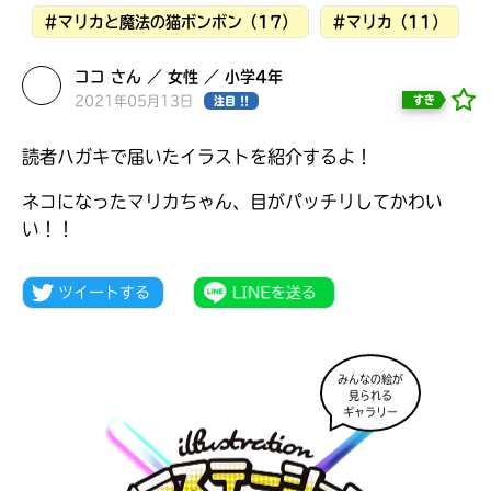
見つかる
#マリカと魔法の猫ボンボン（17）
#マリカ（11）
ココ さん ／ 女性 ／ 小学4年
2021年05月13日
すき
注目 !!
読者ハガキで届いたイラストを紹介するよ！
ネコになったマリカちゃん、目がパッチリしてかわい
い！！
みんなの絵が
見られる
本を飛び出して
ギャラリー
みんなとおしゃべり
できる掲示板