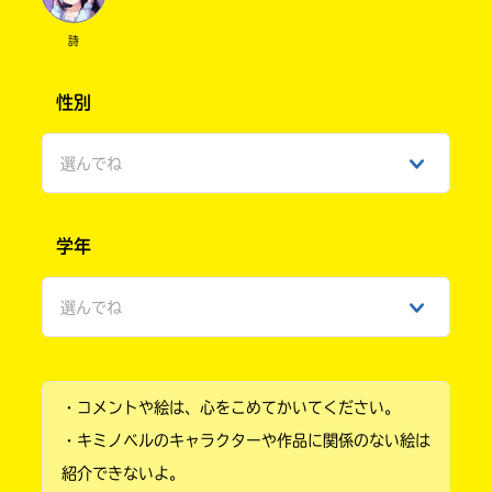
詩
性別
選んでね
男性
学年
女性
選んでね
ひみつ
小学1年
・コメントや絵は、心をこめてかいてください。
小学2年
・キミノベルのキャラクターや作品に関係のない絵は
小学3年
紹介できないよ。