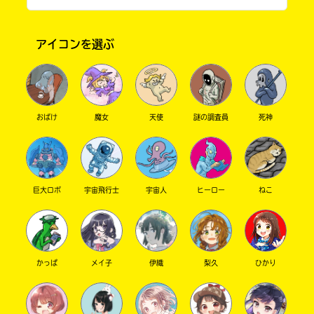
アイコンを選ぶ
おばけ
魔女
天使
謎の調査員
死神
書店に届いた
巨大ロボ
宇宙飛行士
宇宙人
ヒーロー
ねこ
みんなからのお手紙が
読める
かっぱ
メイ子
伊織
梨久
ひかり