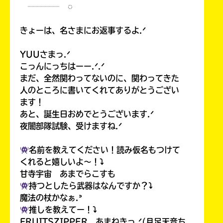
┈┈┈┈ ◌
きょーは、名さまにお返事するよ.ᐟ
YUUさまっ.ᐟ
こっんにっちはーー.ᐟ.ᐟ
まだ、全然関わってないのに、関わってきた
人のところに書いてくれてありがとうござい
ます！
あと、誕生日おめでとうございます.ᐟ
夜闇部隊試験、受けますね.ᐟ
名前を教えてください！読み仮名もつけて
くれると嬉しいよ〜！⤵︎
甘寺宇宙 あまでらこすも
持つとしたら武器はなんですか？⤵︎
魔法の杖かなぁ.ᐣ
推しを教えてー！⤵︎
FRUITSZIPPER あまねきっ.ᐟ(月足天音ち