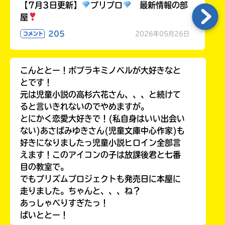
る
【7月3日更新】
プリプロ
最新情報の部
屋
205
2026年05月26日
コメント
こんととー！ポプラキミノベルが大好きなと
とです！
元は児童小説の高杉六花さん、、、と続けて
ると言いきれないのでやめますが。
とにかく恋愛大好きで！(私自身はいい出会い
ない)あさばみゆきさん(児童文庫中心作家)も
好きになりましたっ児童小説ヒロイン全部言
えます！このアイコンの子は放課後君と七番
目の教室で。
でもプリズムプロジェクトも発売日に本屋に
走りました。ちゃんと、、、ね？
あっしゃべりすぎたっ！
ばいととー！