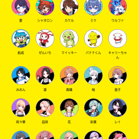
愛
シャオロン
カケル
ミケ
ウルファ
航成
ぜんいち
マイッキー
バナナくん
キャリーちゃ
ん
みおん
凛
真織
柚
亜子
莉々華
凪咲
花
彩葉
レイ