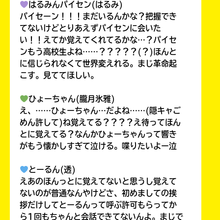
はるみんパイセン(はるみ)
パイセーン！！！まだいるんかな？把握でき
てないけどとりあえずパイセンに会いた
い！！えてか覚えてくれてるかな…？パイセ
ンもう高校生よね……？？？？？(？)ほんと
に信じられなくて世界変えれる。まじ革命起
こす。見ててほしい。
ひょーちゃん(朧月氷雅)
え、……ひょーちゃん…だよね……(隠キャご
めん許して)ね覚えてる？？？？え待ってほん
とに覚えてる？なんかひょーちゃんって響き
がもう懐かしすぎて泣ける。喋りたいよー泣
とーるん(透)
えあのほんっとに覚えてないと思うし覚えて
ないのが普通なんやけどさ、初めましての挨
拶だけしてとーるんって呼ぶ許可もらってか
ら1回もちゃんと会話できてないんよ。まじで