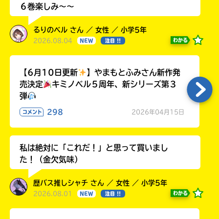
６巻楽しみ～～
るりのベル さん ／ 女性 ／ 小学5年
2026.08.04
わかる
NEW
注目 !!
【6月10日更新
】やまもとふみさん新作発
売決定
キミノベル５周年、新シリーズ第３
弾
298
2026年04月15日
コメント
私は絶対に「これだ！」と思って買いまし
た！（金欠気味）
歴バス推しシャチ さん ／ 女性 ／ 小学5年
2026.08.01
わかる
NEW
注目 !!