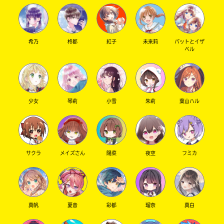
希乃
柊都
紅子
未来莉
パットとイザ
ベル
少女
琴莉
小雪
朱莉
葉山ハル
サクラ
メイズさん
陽菜
夜空
フミカ
真帆
夏音
彩都
瑠奈
真白