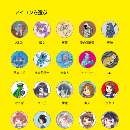
アイコンを選ぶ
おばけ
魔女
天使
謎の調査員
死神
このマチのことを
もっと知りたい
巨大ロボ
宇宙飛行士
宇宙人
ヒーロー
ねこ
キミに
かっぱ
メイ子
伊織
梨久
ひかり