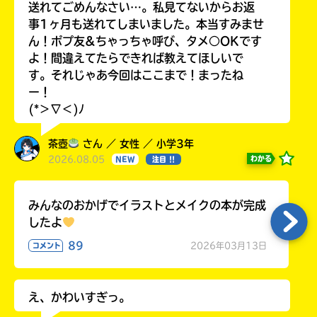
送れてごめんなさい…。私見てないからお返
事1ヶ月も送れてしまいました。本当すみませ
ん！ポプ友&ちゃっちゃ呼び、タメ○OKです
よ！間違えてたらできれば教えてほしいで
す。それじゃあ今回はここまで！まったね
ー！
(*＞∇＜)ﾉ
茶壺
さん ／ 女性 ／ 小学3年
2026.08.05
わかる
NEW
注目 !!
みんなのおかげでイラストとメイクの本が完成
したよ
89
2026年03月13日
コメント
え、かわいすぎっ。