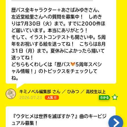
￣￣￣￣￣￣￣￣￣￣￣￣￣￣￣￣￣￣
歴バス全キャラクター＋あさばみゆきさん、
左近堂絵里さんへの質問を募集中！ しめき
りは7月30日（火）まで。すでに2000件ほ
Loading
.
.
.
ど届いています。本当にありがとう！
そして、イラストコンテストも開さい中。5周
年をお祝いする絵を送ってね！ こちらは8月
31日（月）まで。夏休みによかったら描いて
送ってね！
どちらもくわしくは「歴バス
5周年スペシ
ャル情報！」のトピックスをチェックして
ね。
キミノベル編集部 さん ／ ひみつ ／ 高校生以上
入
2026.07.23
わかる
人気 !!
力
内
容
『ウタヒメは世界を滅ぼすか？』曲のキービジ
に
ュアル募集！
エ