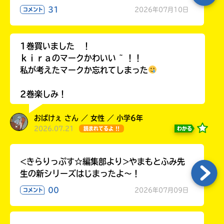
ラ
31
2026年07月10日
コメント
ー
が
あ
1巻買いました ！
る
ｋｉｒａのマークかわいい ~ ！！
の
私が考えたマークか忘れてしまった
で、
も
2巻楽しみ！
う
一
おばけぇ さん ／ 女性 ／ 小学6年
度
い
2026.07.21
わかる
読まれてるよ !!
確
い
え
認
し
<きらりっぷす☆編集部より>やまもとふみ先
て
生の新シリーズはじまったよ～！
み
て
00
2026年07月09日
コメント
ね
戻