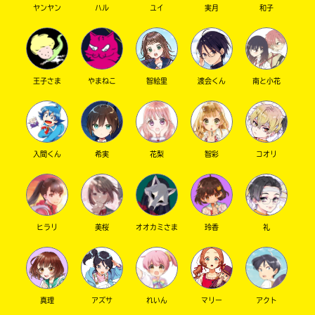
ヤンヤン
ハル
ユイ
実月
和子
キーワードから探す
王子さま
やまねこ
智絵里
渡会くん
南と小花
入間くん
希実
花梨
智彩
コオリ
オフィシャルアカウント
ヒラリ
美桜
オオカミさま
玲香
礼
SNSでシェアする
真理
アズサ
れいん
マリー
アクト