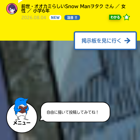
前世・オオカミらしいSnow Manヲタク さん ／ 女
性 ／ 小学6年
2026.08.04
わかる
NEW
注目 !!
掲示板を見に行く
自由に描いて投稿してみてね！
メニュー