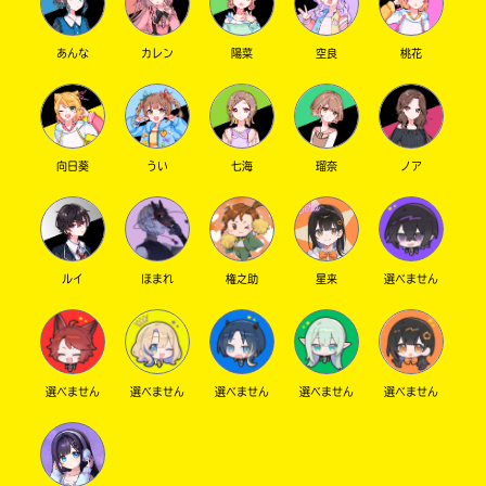
あんな
カレン
陽菜
空良
桃花
向日葵
うい
七海
瑠奈
ノア
ルイ
ほまれ
権之助
星来
選べません
選べません
選べません
選べません
選べません
選べません