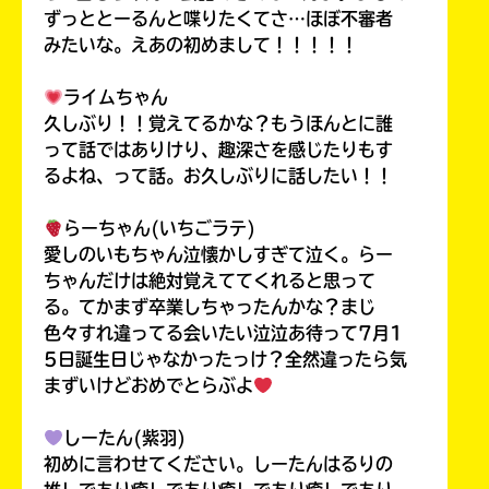
ずっととーるんと喋りたくてさ…ほぼ不審者
みたいな。えあの初めまして！！！！！
ライムちゃん
久しぶり！！覚えてるかな？もうほんとに誰
って話ではありけり、趣深さを感じたりもす
るよね、って話。お久しぶりに話したい！！
らーちゃん(いちごラテ)
愛しのいもちゃん泣懐かしすぎて泣く。らー
ちゃんだけは絶対覚えててくれると思って
る。てかまず卒業しちゃったんかな？まじ
色々すれ違ってる会いたい泣泣あ待って7月1
5日誕生日じゃなかったっけ？全然違ったら気
まずいけどおめでとらぶよ
しーたん(紫羽)
初めに言わせてください。しーたんはるりの