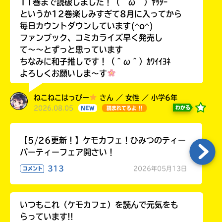
11巻まで読破しました！（＾ω＾）ﾔｯﾀｰ
というか12巻楽しみすぎて8月に入ってから
毎日カウントダウンしています(^o^)
ファンブック、コミカライズ早く発売し
て〜〜とずっと思っています
ちなみに和子推しです！（＾ω＾）ｶﾜｲｲﾖﾈ
よろしくお願いしま〜す
ねこねこはっぴー
さん ／ 女性 ／ 小学6年
2026.08.05
わかる
NEW
読まれてるよ !!
【5/26更新！】ケモカフェ！ひみつのティー
パーティーフェア開さい！
313
2026年05月13日
コメント
いつもこれ（ケモカフェ）を読んで元気をも
らっています!!