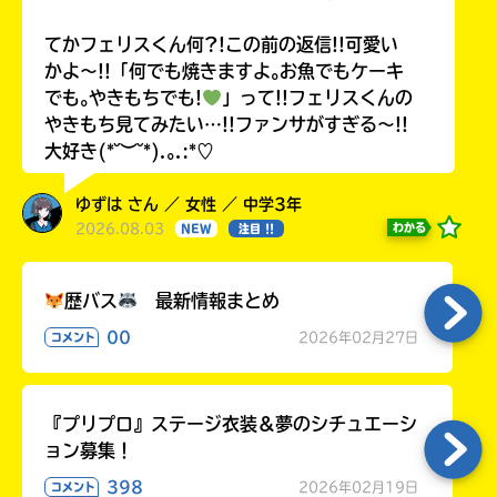
てかフェリスくん何?!この前の返信!!可愛い
かよ〜!!「何でも焼きますよ｡お魚でもケーキ
でも｡やきもちでも!
」って!!フェリスくんの
やきもち見てみたい…!!ファンサがすぎる〜!!
大好き(*˘︶˘*).｡.:*♡
ゆずは さん ／ 女性 ／ 中学3年
2026.08.03
わかる
NEW
注目 !!
歴バス
最新情報まとめ
00
2026年02月27日
コメント
『プリプロ』ステージ衣装＆夢のシチュエーシ
ョン募集！
398
2026年02月19日
コメント