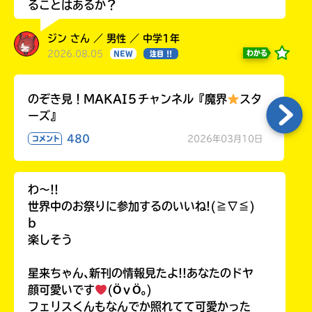
ることはあるか？
ジン さん ／ 男性 ／ 中学1年
2026.08.05
わかる
NEW
注目 !!
のぞき見！MAKAI５チャンネル『魔界
スタ
ーズ』
480
2026年03月10日
コメント
わ〜!!
世界中のお祭りに参加するのいいね!(≧∇≦)
b
楽しそう
星来ちゃん､新刊の情報見たよ!!あなたのドヤ
顔可愛いです
(ӦｖӦ｡)
フェリスくんもなんでか照れてて可愛かった