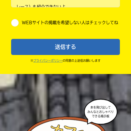
レース）も紹介できないよ。
小学5年
・他人の絵を勝手に投稿しないでね。
WEBサイトの掲載を希望しない人はチェックしてね
・送ってからすぐには紹介されないので、待ってて
小学6年
ね。
中学1年
・まだ読んでいない人たちに、本の内容のネタバレに
送信する
ならないよう気をつけてね。
中学2年
・キャンペーン開催中は、投稿した後の画面にバナー
※
プライバシーポリシー
の同意の上送信お願いします
中学3年
が出るので、そこから応募してね。
・ポプラ社の宣伝物で紹介させてもらうことがある
高校生以上
よ。
・かき終えたら、人を傷つけていたり、個人情報をか
きこんでいたり、字がまちがっていたりしないか、読
本を飛び出して
みんなとおしゃべり
みなおしてみてね。
できる掲示板