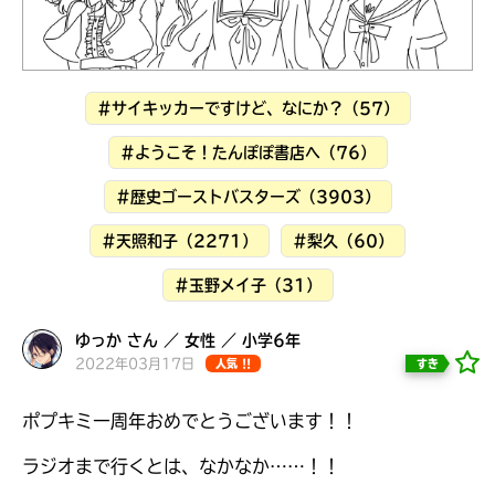
見つかる
本を飛び出して
みんなとおしゃべり
できる掲示板
#サイキッカーですけど、なにか？（57）
#ようこそ！たんぽぽ書店へ（76）
#歴史ゴーストバスターズ（3903）
#天照和子（2271）
#梨久（60）
#玉野メイ子（31）
ゆっか さん ／ 女性 ／ 小学6年
2022年03月17日
すき
人気 !!
ポプキミ一周年おめでとうございます！！
本を飛び出して
みんなとおしゃべり
できる掲示板
ラジオまで行くとは、なかなか……！！