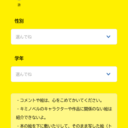
詩
性別
選んでね
男性
学年
女性
選んでね
ひみつ
小学1年
・コメントや絵は、心をこめてかいてください。
小学2年
・キミノベルのキャラクターや作品に関係のない絵は
小学3年
紹介できないよ。
・本の絵を下に敷いたりして、そのまま写した絵（ト
小学4年