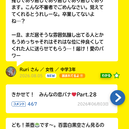
推しであり癒しであり癒しであり癒しであり
ます。こんな不審者でごめんなさい。覚えて
てくれるとうれしーな。卒業してないよ
ね…？
一旦、まだ居そうな雰囲気醸し出てる人とか
もうめっちゃそれはそれはな位に仲良くして
くれた人に送らせてもらう…！届け！愛のパ
ワー
Ruri さん ／ 女性 ／ 中学3年
2026.08.05
わかる
NEW
読まれてるよ !!
きかせて！ みんなの恋バナ
Part.28
467
2026年06月03日
コメント
ども！茶壺
です～。百雲白黒空さん見るの