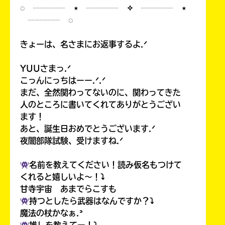
◌ ┈┈┈┈ ⋆ ┈┈┈┈ ✧ ┈┈┈┈ ⋆
┈┈┈┈ ◌
きょーは、名さまにお返事するよ.ᐟ
YUUさまっ.ᐟ
こっんにっちはーー.ᐟ.ᐟ
まだ、全然関わってないのに、関わってきた
人のところに書いてくれてありがとうござい
ます！
あと、誕生日おめでとうございます.ᐟ
夜闇部隊試験、受けますね.ᐟ
名前を教えてください！読み仮名もつけて
くれると嬉しいよ〜！⤵︎
甘寺宇宙 あまでらこすも
持つとしたら武器はなんですか？⤵︎
魔法の杖かなぁ.ᐣ