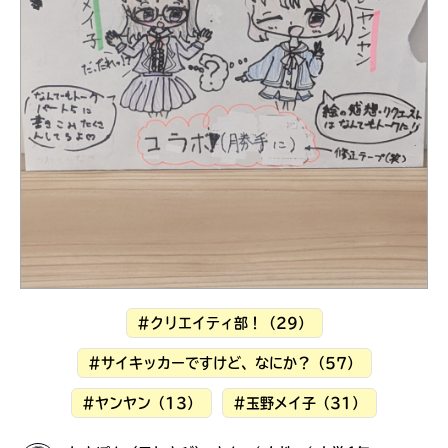
見つかる
#クリエイティ部！（29）
#サイキッカーですけど、なにか？（57）
本を飛び出して
みんなとおしゃべり
#ヤンヤン（13）
#玉野メイ子（31）
できる掲示板