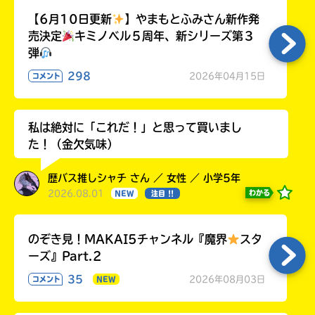
【6月10日更新
】やまもとふみさん新作発
売決定
キミノベル５周年、新シリーズ第３
弾
298
2026年04月15日
コメント
私は絶対に「これだ！」と思って買いまし
た！（金欠気味）
歴バス推しシャチ さん ／ 女性 ／ 小学5年
2026.08.01
わかる
NEW
注目 !!
のぞき見！MAKAI5チャンネル『魔界
スタ
ーズ』Part.2
35
2026年08月03日
コメント
NEW