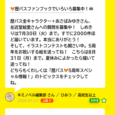
歴バスファンブックでいろいろ募集中！
￣￣￣￣￣￣￣￣￣￣￣￣￣￣￣￣￣￣
歴バス全キャラクター＋あさばみゆきさん、
Loading
.
.
.
左近堂絵里さんへの質問を募集中！ しめき
りは7月30日（火）まで。すでに2000件ほ
ど届いています。本当にありがとう！
そして、イラストコンテストも開さい中。5周
年をお祝いする絵を送ってね！ こちらは8月
31日（月）まで。夏休みによかったら描いて
送ってね！
どちらもくわしくは「歴バス
5周年スペシ
ャル情報！」のトピックスをチェックして
ね。
入
力
キミノベル編集部 さん ／ ひみつ ／ 高校生以上
内
2026.07.23
わかる
人気 !!
容
に
エ