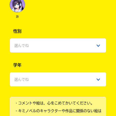
詩
性別
選んでね
男性
学年
女性
選んでね
ひみつ
小学1年
・コメントや絵は、心をこめてかいてください。
小学2年
・キミノベルのキャラクターや作品に関係のない絵は
小学3年