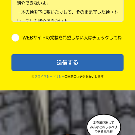
紹介できないよ。
・本の絵を下に敷いたりして、そのまま写した絵（ト
小学4年
レース）も紹介できないよ。
小学5年
・他人の絵を勝手に投稿しないでね。
WEBサイトの掲載を希望しない人はチェックしてね
・送ってからすぐには紹介されないので、待ってて
小学6年
ね。
中学1年
・まだ読んでいない人たちに、本の内容のネタバレに
送信する
ならないよう気をつけてね。
中学2年
・キャンペーン開催中は、投稿した後の画面にバナー
※
プライバシーポリシー
の同意の上送信お願いします
中学3年
が出るので、そこから応募してね。
・ポプラ社の宣伝物で紹介させてもらうことがある
高校生以上
よ。
・かき終えたら、人を傷つけていたり、個人情報をか
きこんでいたり、字がまちがっていたりしないか、読
本を飛び出して
みんなとおしゃべり
みなおしてみてね。
できる掲示板