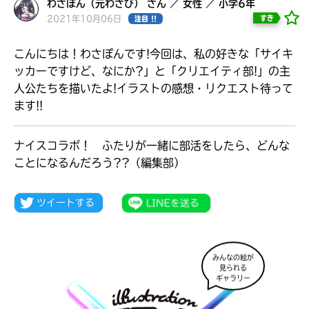
わさぽん（元わさび） さん ／ 女性 ／ 小学6年
2021年10月06日
すき
注目 !!
こんにちは！わさぽんです!今回は、私の好きな「サイキ
ッカーですけど、なにか?」と「クリエイティ部!」の主
人公たちを描いたよ!イラストの感想・リクエスト待って
ます!!
ナイスコラボ！ ふたりが一緒に部活をしたら、どんな
ことになるんだろう??（編集部）
大人気
シリーズに
出会える
みんなの絵が
見られる
ギャラリー