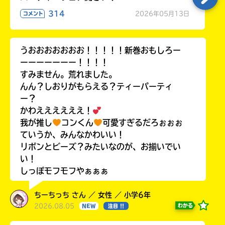
314
2026年05月13日
コメント
うおおおおおおお！！！！！新巻おもしろー
ーーーーーーー！！！！
すみません。荒れました。
んん？しおりがもらえる？ティーパーティ
ー？
かわええええええ！
我が推し
コンくん
可愛すぎるだろぉぉぉ
ていうか、みんなかわいい！
リボンとビーズ？みたいなのが、お揃いでい
い！
しっぽモフモフやぁぁぁ
ちーちっち さん ／ 女性 ／ 小学6年
2026.08.05
わかる
NEW
注目 !!