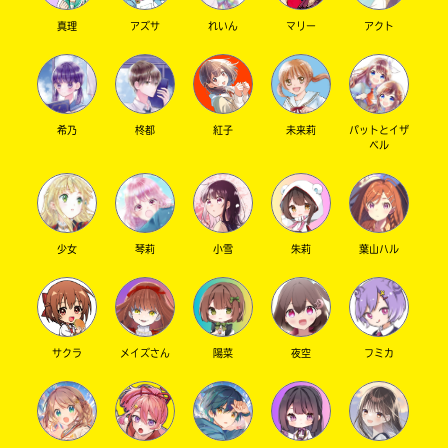
真理
アズサ
れいん
マリー
アクト
希乃
柊都
紅子
未来莉
パットとイザ
ベル
少女
琴莉
小雪
朱莉
葉山ハル
サクラ
メイズさん
陽菜
夜空
フミカ