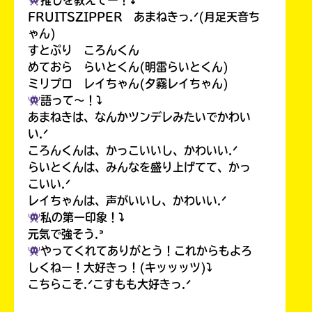
推しを教えてー！⤵︎
FRUITSZIPPER あまねきっ.ᐟ(月足天音ち
ゃん)
すとぷり ころんくん
めておら らいとくん(明雷らいとくん)
ミリプロ レイちゃん(夕霧レイちゃん)
語って〜！⤵︎
あまねきは、なんかツンデレみたいでかわい
い.ᐟ
ころんくんは、かっこいいし、かわいい.ᐟ
らいとくんは、みんなを盛り上げてて、かっ
こいい.ᐟ
レイちゃんは、声がいいし、かわいい.ᐟ
私の第一印象！⤵︎
元気で強そう.ᐣ
やってくれてありがとう！これからもよろ
しくねー！大好きっ！(キッッッツ)⤵︎
こちらこそ.ᐟこすもも大好きっ.ᐟ