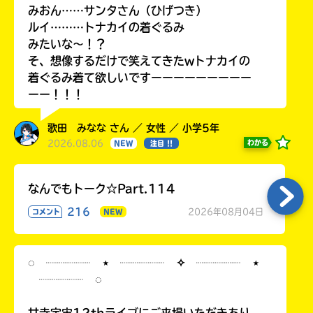
みおん……サンタさん（ひげつき）
ルイ………トナカイの着ぐるみ
みたいな〜！？
そ、想像するだけで笑えてきたwトナカイの
着ぐるみ着て欲しいですーーーーーーーーー
ーー！！！
歌田 みなな さん ／ 女性 ／ 小学5年
2026.08.06
わかる
NEW
注目 !!
なんでもトーク☆Part.114
216
2026年08月04日
コメント
NEW
◌ ┈┈┈┈ ⋆ ┈┈┈┈ ✧ ┈┈┈┈ ⋆
┈┈┈┈ ◌