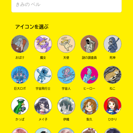
アイコンを選ぶ
おばけ
魔女
天使
謎の調査員
死神
このマチのことを
もっと知りたい
キミに
巨大ロボ
宇宙飛行士
宇宙人
ヒーロー
ねこ
かっぱ
メイ子
伊織
梨久
ひかり