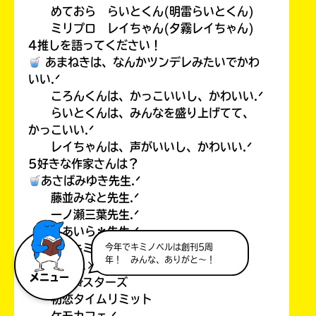
めておら らいとくん(明雷らいとくん)
ミリプロ レイちゃん(夕霧レイちゃん)
4推しを語ってください！
あまねきは、なんかツンデレみたいでかわ
いい.ᐟ
ころんくんは、かっこいいし、かわいい.ᐟ
らいとくんは、みんなを盛り上げてて、
かっこいい.ᐟ
レイちゃんは、声がいいし、かわいい.ᐟ
5好きな作家さんは？
あさばみゆき先生.ᐟ
藤並みなと先生.ᐟ
一ノ瀬三葉先生.ᐟ
＊あいら＊先生.ᐟ
今年でキミノベルは創刊5周
6ポプラキミノベルで好きな本！
年！ みんな、ありがと～！
プリズム×プロジェクト
メニュー
魔界✩スターズ
初恋タイムリミット