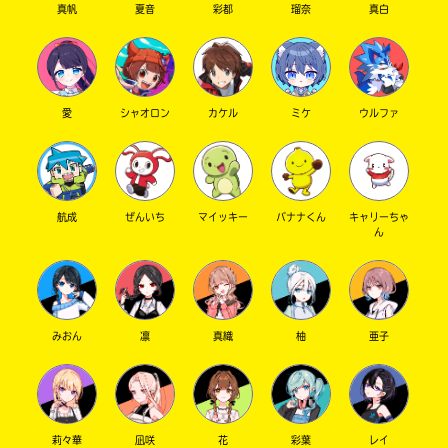
真帆
夏音
彩都
瑠奈
真白
愛
シャオロン
カケル
ミケ
ウルファ
航成
ぜんいち
マイッキー
バナナくん
キャリーちゃ
ん
みおん
凛
真織
柚
亜子
莉々華
凪咲
花
彩葉
レイ