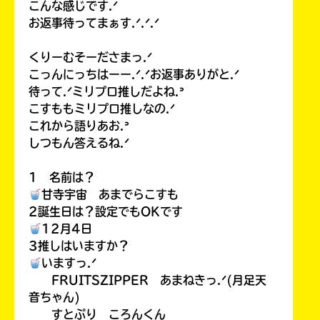
こんな感じです.ᐟ
お返事待ってまぁす.ᐟ.ᐟ.ᐟ
くりーむそーださまっ.ᐟ
こっんにっちはーー.ᐟ.ᐟお返事ありがと.ᐟ
待って.ᐟミリプロ推しだよね.ᐣ
こすももミリプロ推しなの.ᐟ
これから語りあお.ᐣ
しつもん答えるね.ᐟ
1 名前は？
甘寺宇宙 あまでらこすも
2誕生日は？設定でもOKです
12月4日
3推しはいますか？
いますっ.ᐟ
FRUITSZIPPER あまねきっ.ᐟ(月足天
音ちゃん)
すとぷり ころんくん