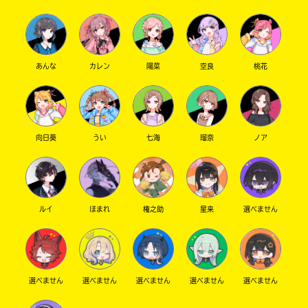
あんな
カレン
陽菜
空良
桃花
向日葵
うい
七海
瑠奈
ノア
ルイ
ほまれ
権之助
星来
選べません
選べません
選べません
選べません
選べません
選べません