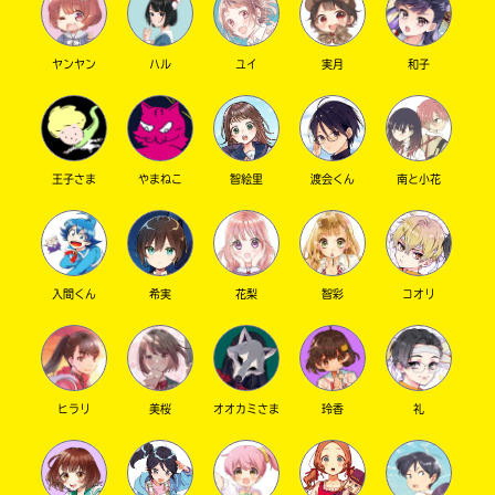
ヤンヤン
ハル
ユイ
実月
和子
キーワードから探す
王子さま
やまねこ
智絵里
渡会くん
南と小花
入間くん
希実
花梨
智彩
コオリ
オフィシャルアカウント
ヒラリ
美桜
オオカミさま
玲香
礼
SNSでシェアする