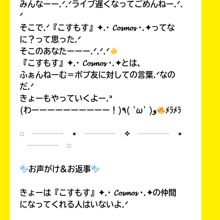
みんなーー.ᐟ.ᐟライブ遅くなってごめんねー.ᐟ.
ᐟ
そこで.ᐟ『こすもす』✦.· 𝓒𝓸𝓼𝓶𝓸𝓼 ·.✦ってな
に？って思った.ᐟ
そこのあなたーーー.ᐟ.ᐟ.ᐟ
『こすもす』✦.· 𝓒𝓸𝓼𝓶𝓸𝓼 ·.✦とは、
ふぁんねーむ＝ポプ友に対しての言葉.ᐟなの
だ.ᐟ
きょーもやっていくよー.ᐣ
(わーーーーーーーーーー！)٩( 'ω' )و
ﾒﾗﾒﾗ
◌ ┈┈┈┈ ⋆ ┈┈┈┈ ✧ ┈┈┈┈ ⋆
┈┈┈┈ ◌
お声がけ&お返事
きょーは『こすもす』✦.· 𝓒𝓸𝓼𝓶𝓸𝓼 ·.✦の仲間
になってくれる人はいないよ.ᐟ