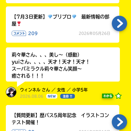
る
【7月3日更新】
プリプロ
最新情報の部
屋
209
2026年05月26日
コメント
莉々華さん、、、美し〜（感動）
yuiさん、、、、天才！天才！天才！
スーパミラクル莉々華さん笑顔〜
癒される！！！
ウィンネル さん ／ 女性 ／ 小学5年
2026.08.06
わかる
NEW
注目 !!
【質問更新】歴バス5周年記念 イラストコン
テスト開催！