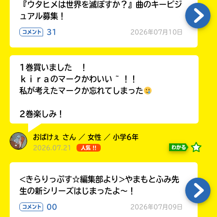
『ウタヒメは世界を滅ぼすか？』曲のキービジ
ラ
ュアル募集！
ー
が
31
2026年07月10日
コメント
あ
る
の
1巻買いました ！
で、
ｋｉｒａのマークかわいい ~ ！！
も
私が考えたマークか忘れてしまった
う
一
2巻楽しみ！
度
い
確
い
え
認
おばけぇ さん ／ 女性 ／ 小学6年
し
2026.07.21
わかる
人気 !!
て
み
<きらりっぷす☆編集部より>やまもとふみ先
て
生の新シリーズはじまったよ～！
ね
00
2026年07月09日
コメント
戻