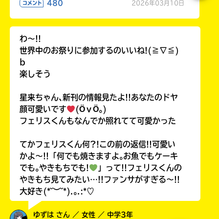
480
2026年03月10日
コメント
わ〜!!
世界中のお祭りに参加するのいいね!(≧∇≦)
b
楽しそう
星来ちゃん､新刊の情報見たよ!!あなたのドヤ
顔可愛いです
(ӦｖӦ｡)
フェリスくんもなんでか照れてて可愛かった
てかフェリスくん何?!この前の返信!!可愛い
かよ〜!!「何でも焼きますよ｡お魚でもケーキ
でも｡やきもちでも!
」って!!フェリスくんの
やきもち見てみたい…!!ファンサがすぎる〜!!
大好き(*˘︶˘*).｡.:*♡
ゆずは さん ／ 女性 ／ 中学3年