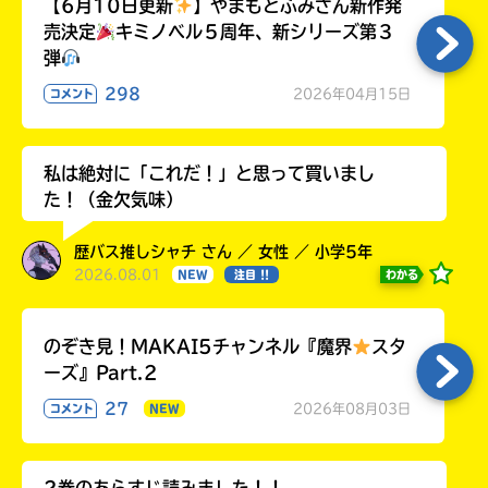
【6月10日更新
】やまもとふみさん新作発
売決定
キミノベル５周年、新シリーズ第３
弾
298
2026年04月15日
コメント
私は絶対に「これだ！」と思って買いまし
た！（金欠気味）
歴バス推しシャチ さん ／ 女性 ／ 小学5年
2026.08.01
わかる
NEW
注目 !!
のぞき見！MAKAI5チャンネル『魔界
スタ
ーズ』Part.2
27
2026年08月03日
コメント
NEW
2巻のあらすじ読みました！！