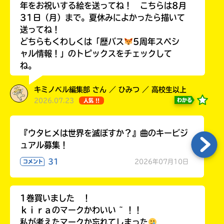
年をお祝いする絵を送ってね！ こちらは8月
31日（月）まで。夏休みによかったら描いて
送ってね！
どちらもくわしくは「歴バス
5周年スペシ
Loading
.
.
.
ャル情報！」のトピックスをチェックして
ね。
キミノベル編集部 さん ／ ひみつ ／ 高校生以上
2026.07.23
わかる
人気 !!
『ウタヒメは世界を滅ぼすか？』曲のキービジ
ュアル募集！
31
2026年07月10日
コメント
入
力
内
容
1巻買いました ！
に
ｋｉｒａのマークかわいい ~ ！！
エ
私が考えたマークか忘れてしまった