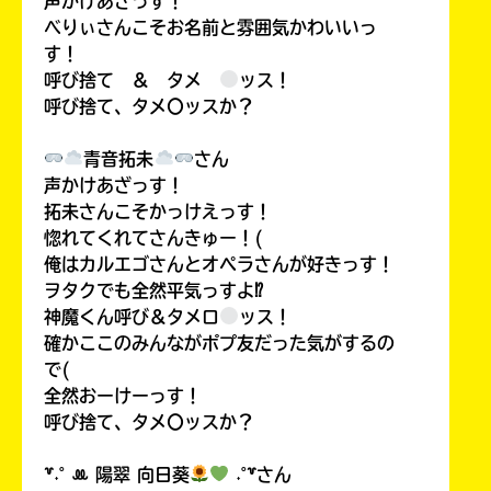
声かけあざっす！
べりぃさんこそお名前と雰囲気かわいいっ
す！
呼び捨て ＆ タメ
ッス！
呼び捨て、タメ〇ッスか？
青音拓未
さん
声かけあざっす！
拓未さんこそかっけえっす！
惚れてくれてさんきゅー！(
俺はカルエゴさんとオペラさんが好きっす！
ヲタクでも全然平気っすよ⁉
神魔くん呼び＆タメロ
ッス！
確かここのみんながポプ友だった気がするの
で(
全然おーけーっす！
呼び捨て、タメ〇ッスか？
꒷˖˚ ꔛ‬ 陽翠 向日葵
˖˚꒷さん