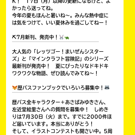
K！ 17日（月）以降の更新になるけど、よ
かったら送ってね。
今年の夏もほんと暑いね～。みんな熱中症に
は気をつけて、いい夏休みを過ごしてねー！
⛏7月新刊、発売中！
￣￣￣￣￣￣￣￣￣￣￣￣￣￣￣￣￣￣
大人気の「レッツゴー！まいぜんシスター
ズ」と「マインクラフト冒険記」のシリーズ
最新刊が発売中！ 夏にぴったりなドキドキ
ワクワクな物語、ぜひ読んでみてね～！
歴バスファンブックでいろいろ募集中！
￣￣￣￣￣￣￣￣￣￣￣￣￣￣￣￣￣￣
歴バス全キャラクター＋あさばみゆきさん、
左近堂絵里さんへの質問を募集中！ しめき
りは7月30日（火）まで。すでに2000件ほ
ど届いています。本当にありがとう！
そして、イラストコンテストも開さい中。5周