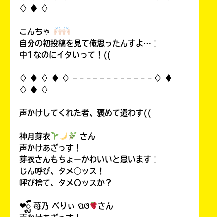
♢ ♦︎ ♢
こんちゃ
自分の初投稿を見て俺思ったんすよ…！
中1なのにイタいって！((
♢ ♦︎ ♢ ♦︎ ♢ 𓐄 𓐄 𓐄 𓐄 𓐄 𓐄 𓐄 𓐄 𓐄 𓐄 𓐄 𓐄 ♢ ♦︎
♢ ♦︎ ♢
声かけしてくれた者、褒めて遣わす((
神月芽衣
さん
声かけあざっす！
芽衣さんもちょーかわいいと思います！
じん呼び、タメ◯ッス！
呼び捨て、タメ〇ッスか？
❤︎ᬼ 苺乃 べりぃ ପଓ
さん