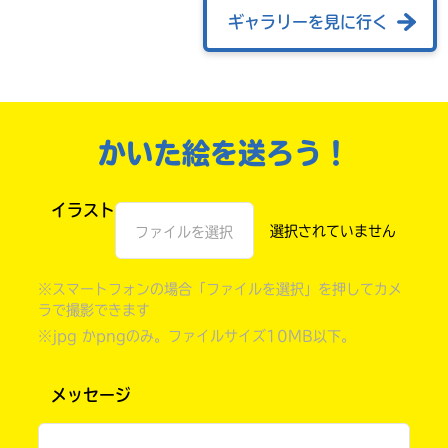
ギャラリーを見に行く
かいた絵を送ろう！
イラスト
ファイルを選択
自分だけの
※スマートフォンの場合「ファイルを選択」を押してカメ
本だなが作れる！
ラで撮影できます
※jpg かpngのみ。ファイルサイズ10MB以下。
メッセージ