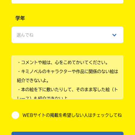
男性
学年
女性
選んでね
ひみつ
小学1年
・コメントや絵は、心をこめてかいてください。
小学2年
・キミノベルのキャラクターや作品に関係のない絵は
小学3年
紹介できないよ。
・本の絵を下に敷いたりして、そのまま写した絵（ト
小学4年
レース）も紹介できないよ。
小学5年
・他人の絵を勝手に投稿しないでね。
WEBサイトの掲載を希望しない人はチェックしてね
・送ってからすぐには紹介されないので、待ってて
小学6年
ね。
中学1年
・まだ読んでいない人たちに、本の内容のネタバレに