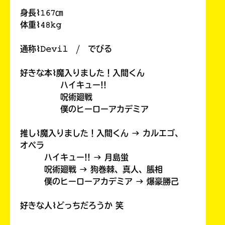
身長⌇𝟷𝟼𝟽㎝
体重⌇𝟺𝟾𝚔𝚐
通称⌇𝙳𝚎𝚟𝚒𝚕 / でびる
好きな本⌇魔入りました！入間くん
ハイキュー!!
呪術廻戦
僕のヒーローアカデミア
推し⌇魔入りました！入間くん → カルエゴ、
オペラ
ハイキュー!! → 月島蛍
呪術廻戦 → 狗巻棘、真人、脹相
僕のヒーローアカデミア → 爆豪勝己
好きな人⌇どっちだろうか 笑