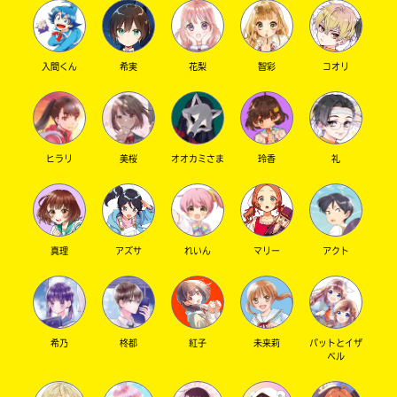
入間くん
希実
花梨
智彩
コオリ
キーワードから探す
ヒラリ
美桜
オオカミさま
玲香
礼
オフィシャルアカウント
真理
アズサ
れいん
マリー
アクト
希乃
柊都
紅子
未来莉
パットとイザ
ベル
SNSでシェアする