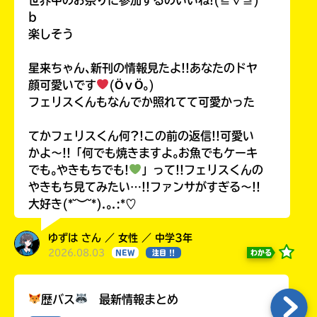
b
楽しそう
星来ちゃん､新刊の情報見たよ!!あなたのドヤ
顔可愛いです
(ӦｖӦ｡)
フェリスくんもなんでか照れてて可愛かった
てかフェリスくん何?!この前の返信!!可愛い
かよ〜!!「何でも焼きますよ｡お魚でもケーキ
でも｡やきもちでも!
」って!!フェリスくんの
やきもち見てみたい…!!ファンサがすぎる〜!!
大好き(*˘︶˘*).｡.:*♡
ゆずは さん ／ 女性 ／ 中学3年
2026.08.03
わかる
NEW
注目 !!
歴バス
最新情報まとめ