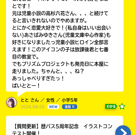
る
とです！
元は児童小説の高杉六花さん、、、と続けて
ると言いきれないのでやめますが。
とにかく恋愛大好きで！(私自身はいい出会い
ない)あさばみゆきさん(児童文庫中心作家)も
好きになりましたっ児童小説ヒロイン全部言
えます！このアイコンの子は放課後君と七番
目の教室で。
でもプリズムプロジェクトも発売日に本屋に
走りました。ちゃんと、、、ね？
あっしゃべりすぎたっ！
ばいととー！
とと さん ／ 女性 ／ 小学5年
2026.08.05
わかる
NEW
注目 !!
【質問更新】歴バス5周年記念 イラストコン
テスト開催！