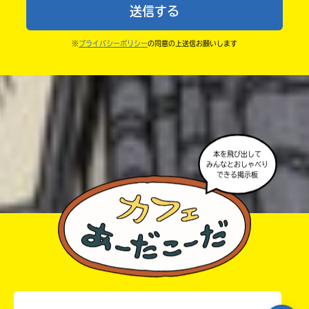
送信する
ならないよう気をつけてね。
中学2年
・キャンペーン開催中は、投稿した後の画面にバナー
※
プライバシーポリシー
の同意の上送信お願いします
中学3年
が出るので、そこから応募してね。
・ポプラ社の宣伝物で紹介させてもらうことがある
高校生以上
よ。
・かき終えたら、人を傷つけていたり、個人情報をか
きこんでいたり、字がまちがっていたりしないか、読
本を飛び出して
みんなとおしゃべり
みなおしてみてね。
できる掲示板