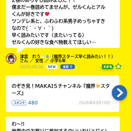
僕まだ一巻読めてませんが、ゼルくんとアル
くんが好きです
ツンデレ系と、ふわふわ系男子めっちゃすき
なので(｀・∀・´)
早く読みたいです（またいってる）
ゼルくんの好きな食べ物教えてほしい…
津雲 れう
（魔界スターズ早く読みたい！！）
さん ／ 女性 ／ 小学6年
2026.08.06
わかる
NEW
注目 !!
のぞき見！MAKAI５チャンネル『魔界
スタ
ーズ』
480
2026年03月10日
コメント
わ〜!!
世界中のお祭りに参加するのいいね!(≧∇≦)