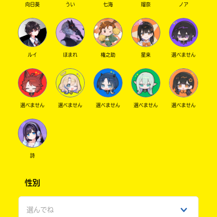
向日葵
うい
七海
瑠奈
ノア
ルイ
ほまれ
権之助
星来
選べません
選べません
選べません
選べません
選べません
選べません
詩
性別
選んでね