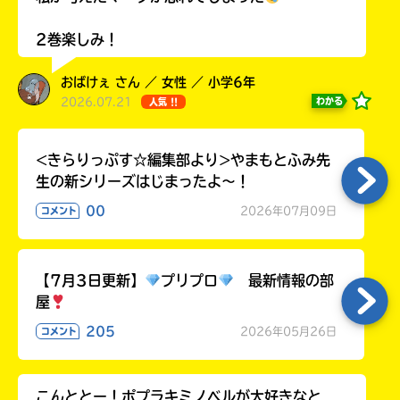
ラ
ー
2巻楽しみ！
が
あ
おばけぇ さん ／ 女性 ／ 小学6年
る
2026.07.21
わかる
人気 !!
の
で、
も
<きらりっぷす☆編集部より>やまもとふみ先
う
生の新シリーズはじまったよ～！
一
00
度
2026年07月09日
コメント
い
確
い
え
認
し
【7月3日更新】
プリプロ
最新情報の部
て
屋
み
205
て
2026年05月26日
コメント
ね
戻
こんととー！ポプラキミノベルが大好きなと