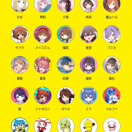
少女
琴莉
小雪
朱莉
葉山ハル
サクラ
メイズさん
陽菜
夜空
フミカ
真帆
夏音
彩都
瑠奈
真白
愛
シャオロン
カケル
ミケ
ウルファ