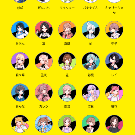
航成
ぜんいち
マイッキー
バナナくん
キャリーちゃ
ん
みおん
凛
真織
柚
亜子
莉々華
凪咲
花
彩葉
レイ
あんな
カレン
陽菜
空良
桃花