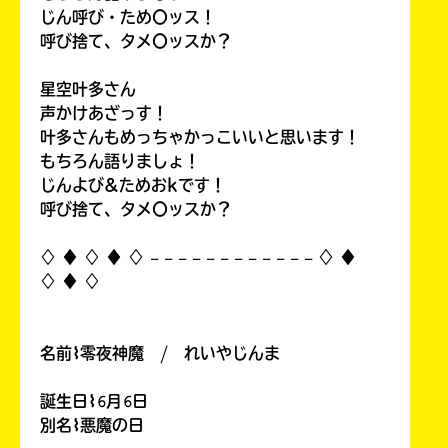
じん呼び・ため〇ッス！
呼び捨て、タメ〇ッスか？
星空叶多さん
声かけあざっす！
叶多さんもめっちゃかっこいいと思います！
もちろん語りましょ！
じんよび&ためおkです！
呼び捨て、タメ〇ッスか？
♢ ♦︎ ♢ ♦︎ ♢ 𓐄 𓐄 𓐄 𓐄 𓐄 𓐄 𓐄 𓐄 𓐄 𓐄 𓐄 𓐄 ♢ ♦︎
♢ ♦︎ ♢
名前⌇零夜神魔 / れいやじんま
誕生日⌇𝟼月𝟼日
別名⌇悪魔の日