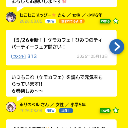
よろしくお願いしま〜す
ねこねこはっぴー
さん ／ 女性 ／ 小学6年
2026.08.05
わかる
NEW
読まれてるよ !!
【5/26更新！】ケモカフェ！ひみつのティー
パーティーフェア開さい！
313
2026年05月13日
コメント
いつもこれ（ケモカフェ）を読んで元気をも
らっています!!
６巻楽しみ～～
るりのベル さん ／ 女性 ／ 小学5年
2026.08.04
わかる
NEW
注目 !!