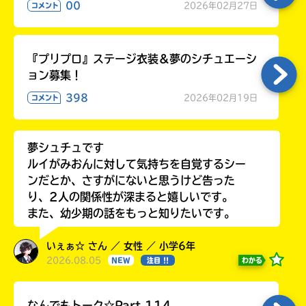
00
2026年02月27日
コメント
『プリプロ』ステージ衣装＆夢のシチュエーシ
ョン募集！
398
2026年02月19日
コメント
夢シュチュです
ルイがみおんに対して気持ちを自覚するシー
ンだとか、さすがにないと思うけど告った
り、2人の関係性が深まると嬉しいです。
また、幼少期の話をもっと知りたいです。
いぇぁ☆ さん ／ 女性 ／ 小学6年
2026.08.05
わかる
NEW
注目 !!
なんでもトーク☆Part.114