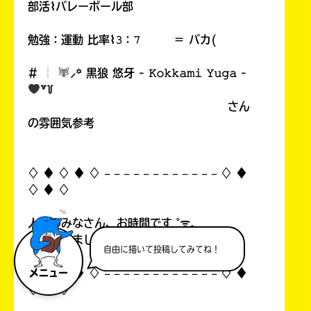
部活⌇バレーボール部
勉強：運動 比率⌇𝟹：𝟽 ＝ バカ(
# ︎┊︎
⸝꙳ 黒狼 悠牙 - 𝙺𝚘𝚔𝚔𝚊𝚖𝚒 𝚈𝚞𝚐𝚊 -
꒷꒦
さん
の雰囲気参考
♢ ♦︎ ♢ ♦︎ ♢ 𓐄 𓐄 𓐄 𓐄 𓐄 𓐄 𓐄 𓐄 𓐄 𓐄 𓐄 𓐄 ♢ ♦︎
♢ ♦︎ ♢
人間のみなさん、お時間です ˚ᯤ₊
また会いましょうね。ごきげんよう ✩⡱
自由に描いて投稿してみてね！
♢ ♦︎ ♢ ♦︎ ♢ 𓐄 𓐄 𓐄 𓐄 𓐄 𓐄 𓐄 𓐄 𓐄 𓐄 𓐄 𓐄 ♢ ♦︎
メニュー
♢ ♦︎ ♢