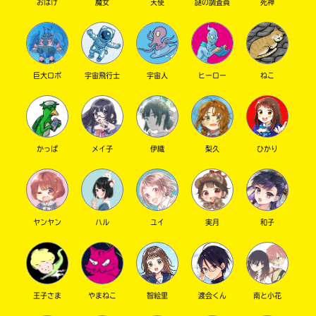
おばけ
魔女
天使
謎の調査員
死神
巨大ロボ
宇宙飛行士
宇宙人
ヒーロー
ねこ
かっぱ
メイ子
伊織
梨久
ひかり
このマチのことを
もっと知りたい
キミに
ヤンヤン
ハル
ユイ
実月
和子
王子さま
やまねこ
智絵里
渡会くん
南と小花