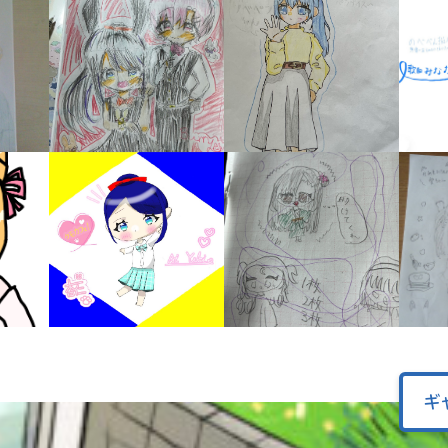
オフィシャルアカウント
ラ
ー
が
あ
Loading
.
.
.
る
の
で、
も
SNSでシェアする
う
一
度
い
確
い
え
認
し
て
み
て
ね
ギ