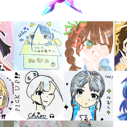
キーワードから探す
入
力
内
容
に
エ