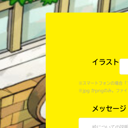
イラスト
※スマートフォンの場合「
※jpg かpngのみ。ファ
メッセージ