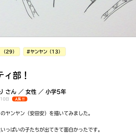
！（29）
#ヤンヤン（13）
ティ部！
 さん ／ 女性 ／ 小学5年
月10日
人気 !!
！のヤンヤン（安田安）を描いてみました。
みんなの絵が
見られる
ギャラリー
性いっぱいの子たちが出てきて面白かったです。