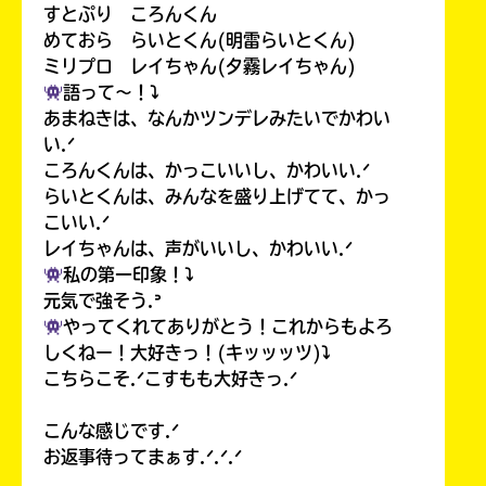
すとぷり ころんくん
めておら らいとくん(明雷らいとくん)
ミリプロ レイちゃん(夕霧レイちゃん)
語って〜！⤵︎
あまねきは、なんかツンデレみたいでかわい
い.ᐟ
ころんくんは、かっこいいし、かわいい.ᐟ
らいとくんは、みんなを盛り上げてて、かっ
こいい.ᐟ
レイちゃんは、声がいいし、かわいい.ᐟ
私の第一印象！⤵︎
元気で強そう.ᐣ
やってくれてありがとう！これからもよろ
しくねー！大好きっ！(キッッッツ)⤵︎
こちらこそ.ᐟこすもも大好きっ.ᐟ
こんな感じです.ᐟ
お返事待ってまぁす.ᐟ.ᐟ.ᐟ