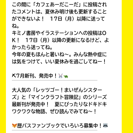
この間に「カフェあーだこーだ」に投稿され
たコメントは、夏休み明け後も更新すること
ができないよ！ 17日（月）以降に送って
ね。
キミノ書房やイラステーションへの投稿はO
K！ 17日（月）以降の更新になるけど、よ
かったら送ってね。
今年の夏もほんと暑いね～。みんな熱中症に
は気をつけて、いい夏休みを過ごしてねー！
⛏7月新刊、発売中！
￣￣￣￣￣￣￣￣￣￣￣￣￣￣￣￣￣￣
大人気の「レッツゴー！まいぜんシスター
ズ」と「マインクラフト冒険記」のシリーズ
最新刊が発売中！ 夏にぴったりなドキドキ
ワクワクな物語、ぜひ読んでみてね～！
歴バスファンブックでいろいろ募集中！
￣￣￣￣￣￣￣￣￣￣￣￣￣￣￣￣￣￣