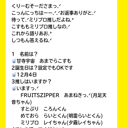
くりーむそーださまっ.ᐟ
こっんにっちはーー.ᐟ.ᐟお返事ありがと.ᐟ
待って.ᐟミリプロ推しだよね.ᐣ
こすももミリプロ推しなの.ᐟ
これから語りあお.ᐣ
しつもん答えるね.ᐟ
1 名前は？
甘寺宇宙 あまでらこすも
2誕生日は？設定でもOKです
12月4日
3推しはいますか？
いますっ.ᐟ
FRUITSZIPPER あまねきっ.ᐟ(月足天
音ちゃん)
すとぷり ころんくん
めておら らいとくん(明雷らいとくん)
ミリプロ レイちゃん(夕霧レイちゃん)