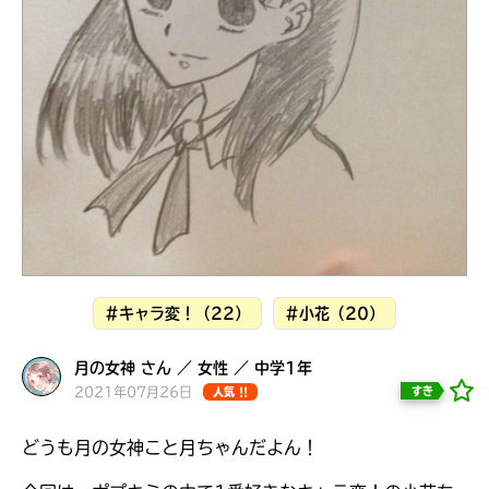
見つかる
#キャラ変！（22）
#小花（20）
月の女神 さん ／ 女性 ／ 中学1年
2021年07月26日
すき
人気 !!
本を飛び出して
みんなとおしゃべり
どうも月の女神こと月ちゃんだよん！
できる掲示板