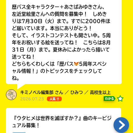
歴バス全キャラクター＋あさばみゆきさん、
左近堂絵里さんへの質問を募集中！ しめき
りは7月30日（火）まで。すでに2000件ほ
ど届いています。本当にありがとう！
Loading
.
.
.
そして、イラストコンテストも開さい中。5周
年をお祝いする絵を送ってね！ こちらは8月
31日（月）まで。夏休みによかったら描いて
送ってね！
どちらもくわしくは「歴バス
5周年スペシ
ャル情報！」のトピックスをチェックして
ね。
キミノベル編集部 さん ／ ひみつ ／ 高校生以上
入
2026.07.23
わかる
人気 !!
力
内
容
『ウタヒメは世界を滅ぼすか？』曲のキービジ
に
ュアル募集！
エ