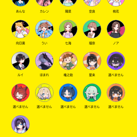
あんな
カレン
陽菜
空良
桃花
向日葵
うい
七海
瑠奈
ノア
ルイ
ほまれ
権之助
星来
選べません
選べません
選べません
選べません
選べません
選べません