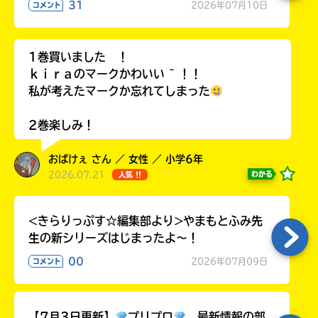
31
2026年07月10日
コメント
ラ
ー
が
1巻買いました ！
あ
る
ｋｉｒａのマークかわいい ~ ！！
の
私が考えたマークか忘れてしまった
で、
も
2巻楽しみ！
う
一
おばけぇ さん ／ 女性 ／ 小学6年
度
2026.07.21
わかる
い
人気 !!
確
い
え
認
し
<きらりっぷす☆編集部より>やまもとふみ先
て
生の新シリーズはじまったよ～！
み
00
2026年07月09日
コメント
て
ね
戻
【7月3日更新】
プリプロ
最新情報の部