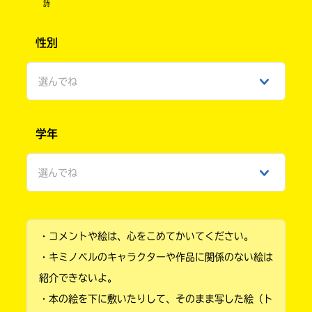
詩
性別
選んでね
男性
学年
女性
選んでね
ひみつ
小学1年
・コメントや絵は、心をこめてかいてください。
小学2年
・キミノベルのキャラクターや作品に関係のない絵は
小学3年
紹介できないよ。
・本の絵を下に敷いたりして、そのまま写した絵（ト
小学4年