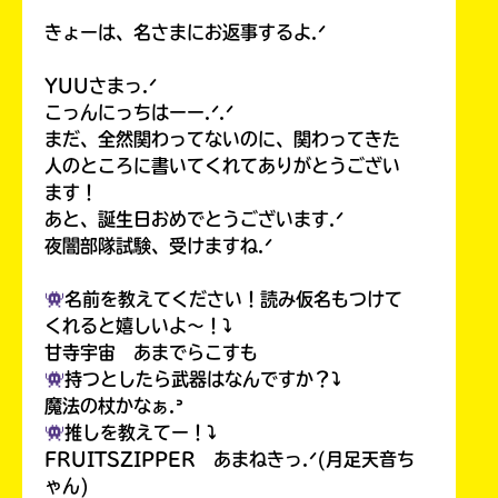
きょーは、名さまにお返事するよ.ᐟ
YUUさまっ.ᐟ
こっんにっちはーー.ᐟ.ᐟ
まだ、全然関わってないのに、関わってきた
人のところに書いてくれてありがとうござい
ます！
あと、誕生日おめでとうございます.ᐟ
夜闇部隊試験、受けますね.ᐟ
名前を教えてください！読み仮名もつけて
くれると嬉しいよ〜！⤵︎
甘寺宇宙 あまでらこすも
持つとしたら武器はなんですか？⤵︎
魔法の杖かなぁ.ᐣ
推しを教えてー！⤵︎
FRUITSZIPPER あまねきっ.ᐟ(月足天音ち
ゃん)