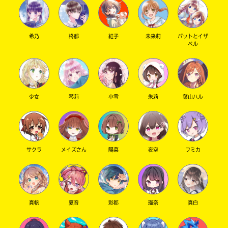
希乃
柊都
紅子
未来莉
パットとイザ
ベル
少女
琴莉
小雪
朱莉
葉山ハル
サクラ
メイズさん
陽菜
夜空
フミカ
真帆
夏音
彩都
瑠奈
真白