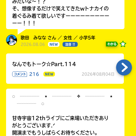
みたいな〜！？
そ、想像するだけで笑えてきたwトナカイの
着ぐるみ着て欲しいですーーーーーーーーー
ーー！！！
歌田 みなな さん ／ 女性 ／ 小学5年
2026.08.06
わかる
NEW
注目 !!
なんでもトーク☆Part.114
216
2026年08月04日
コメント
NEW
◌ ┈┈┈┈ ⋆ ┈┈┈┈ ✧ ┈┈┈┈ ⋆
┈┈┈┈ ◌
甘寺宇宙12thライブにご来場いただきあり
がとうございます.ᐟ
開演までもうしばらくお待ちください。