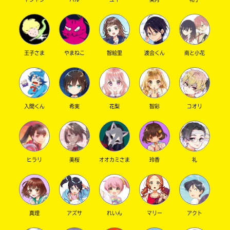
キーワードから探す
王子さま
やまねこ
智絵里
渡会くん
南と小花
入間くん
希実
花梨
智彩
コオリ
オフィシャルアカウント
ヒラリ
美桜
オオカミさま
玲香
礼
SNSでシェアする
真理
アズサ
れいん
マリー
アクト