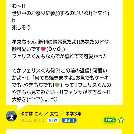
わ〜!!
世界中のお祭りに参加するのいいね!(≧∇≦)
b
楽しそう
星来ちゃん､新刊の情報見たよ!!あなたのドヤ
顔可愛いです
(ӦｖӦ｡)
フェリスくんもなんでか照れてて可愛かった
てかフェリスくん何?!この前の返信!!可愛い
かよ〜!!「何でも焼きますよ｡お魚でもケーキ
でも｡やきもちでも!
」って!!フェリスくんの
やきもち見てみたい…!!ファンサがすぎる〜!!
大好き(*˘︶˘*).｡.:*♡
ゆずは さん ／ 女性 ／ 中学3年
2026.08.03
わかる
NEW
注目 !!