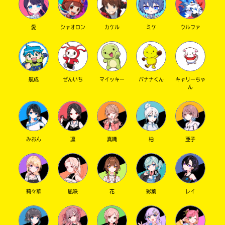
愛
シャオロン
カケル
ミケ
ウルファ
航成
ぜんいち
マイッキー
バナナくん
キャリーちゃ
ん
みおん
凛
真織
柚
亜子
莉々華
凪咲
花
彩葉
レイ