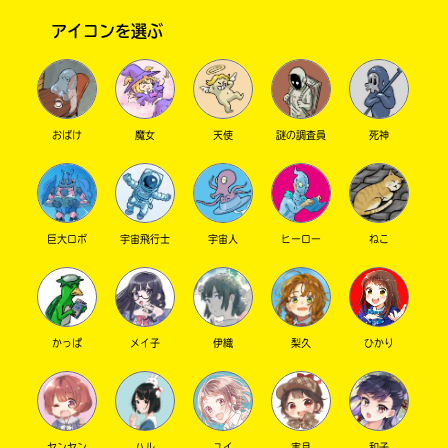
アイコンを選ぶ
おばけ
魔女
天使
謎の調査員
死神
このマチのことを
巨大ロボ
宇宙飛行士
宇宙人
ヒーロー
ねこ
もっと知りたい
キミに
かっぱ
メイ子
伊織
梨久
ひかり
ヤンヤン
ハル
ユイ
実月
和子