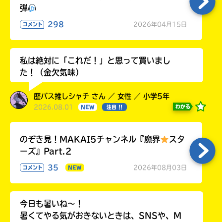
弾
298
2026年04月15日
コメント
私は絶対に「これだ！」と思って買いまし
た！（金欠気味）
歴バス推しシャチ さん ／ 女性 ／ 小学5年
2026.08.01
わかる
NEW
注目 !!
のぞき見！MAKAI5チャンネル『魔界
スタ
ーズ』Part.2
35
2026年08月03日
コメント
NEW
今日も暑いね〜！
暑くてやる気がおきないときは、SNSや、M