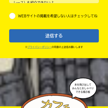
レース）も紹介できないよ。
小学5年
・他人の絵を勝手に投稿しないでね。
WEBサイトの掲載を希望しない人はチェックしてね
・送ってからすぐには紹介されないので、待ってて
小学6年
ね。
中学1年
・まだ読んでいない人たちに、本の内容のネタバレに
送信する
ならないよう気をつけてね。
中学2年
・キャンペーン開催中は、投稿した後の画面にバナー
※
プライバシーポリシー
の同意の上送信お願いします
中学3年
が出るので、そこから応募してね。
・ポプラ社の宣伝物で紹介させてもらうことがある
高校生以上
よ。
・かき終えたら、人を傷つけていたり、個人情報をか
きこんでいたり、字がまちがっていたりしないか、読
本を飛び出して
みんなとおしゃべり
みなおしてみてね。
できる掲示板