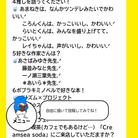
4推しを語ってください！
あまねきは、なんかツンデレみたいでかわ
いい.ᐟ
ころんくんは、かっこいいし、かわいい.ᐟ
らいとくんは、みんなを盛り上げてて、
かっこいい.ᐟ
レイちゃんは、声がいいし、かわいい.ᐟ
5好きな作家さんは？
あさばみゆき先生.ᐟ
藤並みなと先生.ᐟ
一ノ瀬三葉先生.ᐟ
＊あいら＊先生.ᐟ
6ポプラキミノベルで好きな本！
プリズム×プロジェクト
魔界✩スターズ
自由に描いて投稿してみてね！
初恋タイムリミット
ケモカフェ.ᐟ
メニュー
7また、喫茶(カフェでもあるけど…）「Cre
amsea soda」にご来店していただますか？