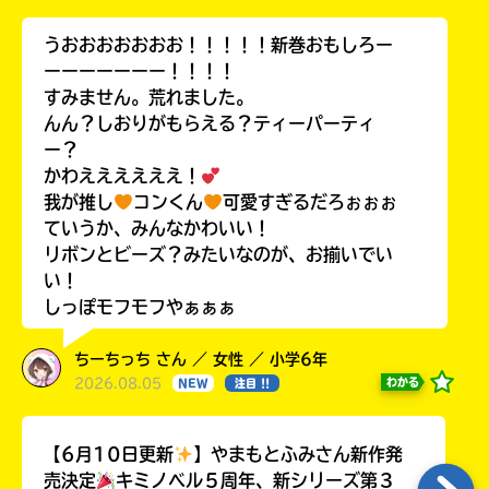
うおおおおおおお！！！！！新巻おもしろー
ーーーーーーー！！！！
すみません。荒れました。
んん？しおりがもらえる？ティーパーティ
ー？
かわええええええ！
我が推し
コンくん
可愛すぎるだろぉぉぉ
ていうか、みんなかわいい！
リボンとビーズ？みたいなのが、お揃いでい
い！
しっぽモフモフやぁぁぁ
ちーちっち さん ／ 女性 ／ 小学6年
2026.08.05
わかる
NEW
注目 !!
【6月10日更新
】やまもとふみさん新作発
売決定
キミノベル５周年、新シリーズ第３