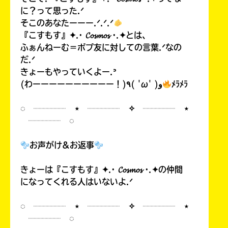
に？って思った.ᐟ
そこのあなたーーー.ᐟ.ᐟ.ᐟ
『こすもす』✦.· 𝓒𝓸𝓼𝓶𝓸𝓼 ·.✦とは、
ふぁんねーむ＝ポプ友に対しての言葉.ᐟなの
だ.ᐟ
きょーもやっていくよー.ᐣ
(わーーーーーーーーーー！)٩( 'ω' )و
ﾒﾗﾒﾗ
◌ ┈┈┈┈ ⋆ ┈┈┈┈ ✧ ┈┈┈┈ ⋆
┈┈┈┈ ◌
お声がけ&お返事
きょーは『こすもす』✦.· 𝓒𝓸𝓼𝓶𝓸𝓼 ·.✦の仲間
になってくれる人はいないよ.ᐟ
◌ ┈┈┈┈ ⋆ ┈┈┈┈ ✧ ┈┈┈┈ ⋆
┈┈┈┈ ◌