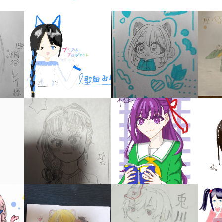
キーワードから探す
入
力
内
容
に
エ