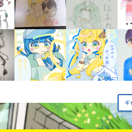
オフィシャルアカウント
ラ
ー
が
あ
Loading
.
.
.
る
の
で、
も
SNSでシェアする
う
一
度
い
確
い
え
認
し
て
ギ
み
て
ね