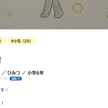
）
#小花（20）
！
 ／ ひみつ ／ 小学6年
月11日
注目 !!
です
みんなの絵が
見られる
ギャラリー
た！