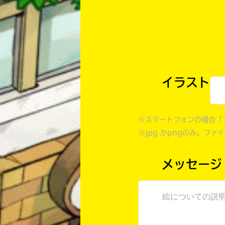
イラスト
※スマートフォンの場合「
※jpg かpngのみ。ファ
メッセージ