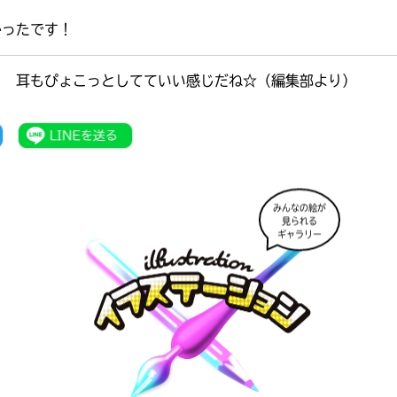
かったです！
！ 耳もぴょこっとしてていい感じだね☆（編集部より）
みんなの絵が
見られる
ギャラリー
書店に届いた
みんなからのお手紙が
読める