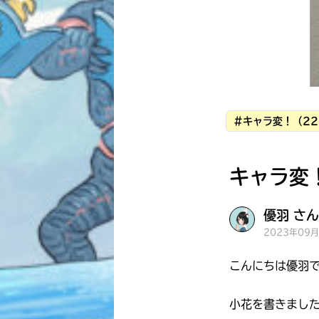
#キャラ変！（22
キャラ変
優羽 さん
2023年09
こんにちは優羽
小花を書きまし