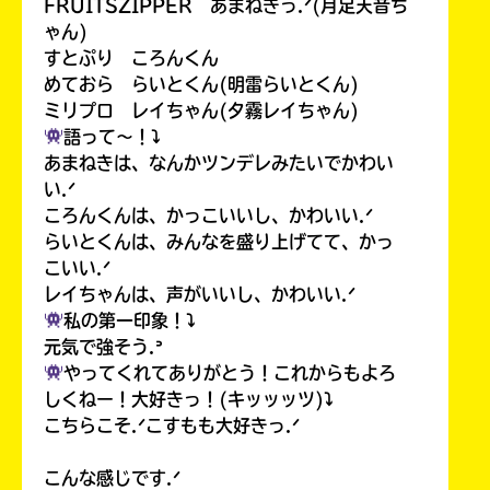
FRUITSZIPPER あまねきっ.ᐟ(月足天音ち
ゃん)
すとぷり ころんくん
めておら らいとくん(明雷らいとくん)
ミリプロ レイちゃん(夕霧レイちゃん)
語って〜！⤵︎
あまねきは、なんかツンデレみたいでかわい
い.ᐟ
ころんくんは、かっこいいし、かわいい.ᐟ
らいとくんは、みんなを盛り上げてて、かっ
こいい.ᐟ
レイちゃんは、声がいいし、かわいい.ᐟ
私の第一印象！⤵︎
元気で強そう.ᐣ
やってくれてありがとう！これからもよろ
しくねー！大好きっ！(キッッッツ)⤵︎
こちらこそ.ᐟこすもも大好きっ.ᐟ
こんな感じです.ᐟ