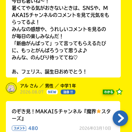
今日も暑いね〜！
暑くてやる気がおきないときは、SNSや、M
AKAI5チャンネルのコメントを見て元気をも
らってるよ！
みんなの感想や、うれしいコメントを見るの
が毎日の楽しみなんだ！
「新曲がんばって」って言ってもらえるたび
に、もっとがんばろうって思うよ♪
みんな、のんびり待っててね♡
あ、フェリス、誕生日おめでとう！
アル さん ／ 男性 ／ 中学1年
2026.08.07
わかる
NEW
注目 !!
のぞき見！MAKAI５チャンネル『魔界
スタ
ーズ』
480
2026年03月10日
コメント