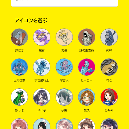
アイコンを選ぶ
おばけ
魔女
天使
謎の調査員
死神
書店に届いた
みんなからのお手紙が
巨大ロボ
宇宙飛行士
宇宙人
ヒーロー
ねこ
読める
かっぱ
メイ子
伊織
梨久
ひかり