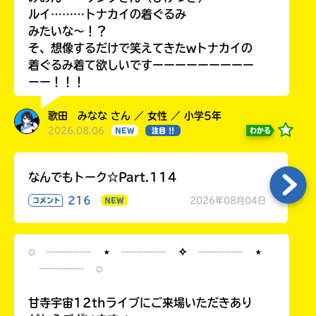
ルイ………トナカイの着ぐるみ
みたいな〜！？
そ、想像するだけで笑えてきたwトナカイの
着ぐるみ着て欲しいですーーーーーーーーー
ーー！！！
歌田 みなな さん ／ 女性 ／ 小学5年
2026.08.06
わかる
NEW
注目 !!
なんでもトーク☆Part.114
216
2026年08月04日
コメント
NEW
◌ ┈┈┈┈ ⋆ ┈┈┈┈ ✧ ┈┈┈┈ ⋆
┈┈┈┈ ◌
甘寺宇宙12thライブにご来場いただきあり