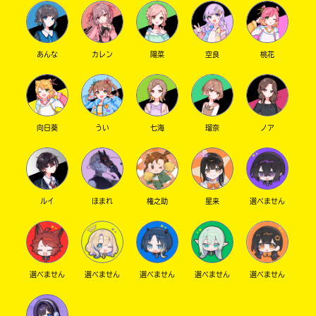
あんな
カレン
陽菜
空良
桃花
向日葵
うい
七海
瑠奈
ノア
ルイ
ほまれ
権之助
星来
選べません
選べません
選べません
選べません
選べません
選べません