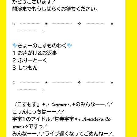
がとうございます.ᐟ
開演までもうしばらくお待ちください。
◌ ┈┈┈┈ ⋆ ┈┈┈┈ ✧ ┈┈┈┈ ⋆
┈┈┈┈ ◌
きょーのこすものわく
1 お声がけ&お返事
2 ふりーとーく
3 しつもん
◌ ┈┈┈┈ ⋆ ┈┈┈┈ ✧ ┈┈┈┈ ⋆
┈┈┈┈ ◌
『こすもす』✦.· 𝓒𝓸𝓼𝓶𝓸𝓼 ·.✦のみんなーー.ᐟ.ᐟ
こっんにっちはーー.ᐟ.ᐟ
宇宙1のアイドル.ᐟ甘寺宇宙✧₊ 𝓐𝓶𝓪𝓭𝓮𝓻𝓪 𝓒𝓸
𝓼𝓶𝓸 ₊✧ですっ.ᐟ
みんなーー.ᐟ.ᐟライブ遅くなってごめんねー.ᐟ.