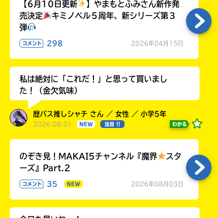
【6月10日更新
】やまもとふみさん新作発
売決定
キミノベル５周年、新シリーズ第３
弾
298
2026年04月15日
コメント
私は絶対に「これだ！」と思って買いまし
た！（金欠気味）
歴バス推しシャチ さん ／ 女性 ／ 小学5年
2026.08.01
わかる
NEW
注目 !!
のぞき見！MAKAI5チャンネル『魔界
スタ
ーズ』Part.2
35
2026年08月03日
コメント
NEW