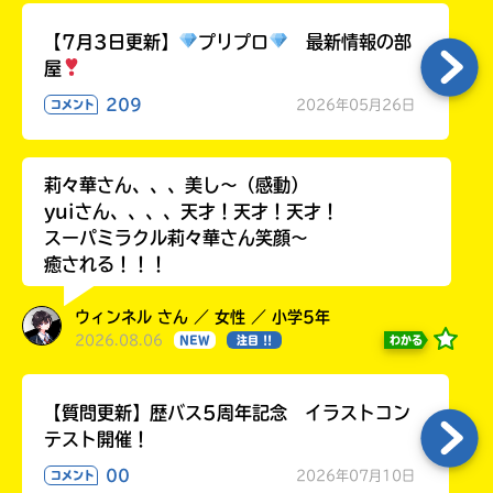
ラ
ー
【7月3日更新】
プリプロ
最新情報の部
が
屋
あ
209
2026年05月26日
コメント
る
の
で、
莉々華さん、、、美し〜（感動）
も
yuiさん、、、、天才！天才！天才！
う
スーパミラクル莉々華さん笑顔〜
一
度
癒される！！！
い
確
い
え
認
ウィンネル さん ／ 女性 ／ 小学5年
し
2026.08.06
わかる
NEW
注目 !!
て
み
て
【質問更新】歴バス5周年記念 イラストコン
ね
テスト開催！
00
2026年07月10日
コメント
戻