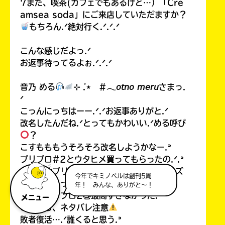
7また、喫茶(カフェでもあるけど…）「Cre
amsea soda」にご来店していただますか？
もちろん.ᐟ絶対行く.ᐟ.ᐟ.ᐟ
こんな感じだよっ.ᐟ
お返事待ってるよぉ.ᐟ.ᐟ.ᐟ
音乃 める
⊹ ̊.⋆ #𓂃𝘰𝘵𝘯𝘰 𝘮𝘦𝘳𝘶さまっ.
ᐟ
こっんにっちはーー.ᐟ.ᐟお返事ありがと.ᐟ
改名したんだね.ᐟとってもかわいい.ᐟめる呼び
？
こすもももうそろそろ改名しようかなー.ᐣ
プリプロ#2とウタヒメ買ってもらったの.ᐟ.ᐣ
こすもはプリプロ#1と#2と魔界✩スターズ
今年でキミノベルは創刊5周
買ってもらったー.ᐟ
年！ みんな、ありがと～！
ねえ、プリプロ2巻最高すぎなかった.ᐣ
メニュー
ここから、ネタバレ注意
敗者復活….ᐟ誰くると思う.ᐣ