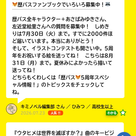
歴バスファンブックでいろいろ募集中！
￣￣￣￣￣￣￣￣￣￣￣￣￣￣￣￣￣￣
歴バス全キャラクター＋あさばみゆきさん、
左近堂絵里さんへの質問を募集中！ しめき
りは7月30日（火）まで。すでに2000件ほ
ど届いています。本当にありがとう！
そして、イラストコンテストも開さい中。5周
年をお祝いする絵を送ってね！ こちらは8月
31日（月）まで。夏休みによかったら描いて
送ってね！
どちらもくわしくは「歴バス
5周年スペシ
ャル情報！」のトピックスをチェックして
ね。
キミノベル編集部 さん ／ ひみつ ／ 高校生以上
2026.07.23
わかる
人気 !!
『ウタヒメは世界を滅ぼすか？』曲のキービジ