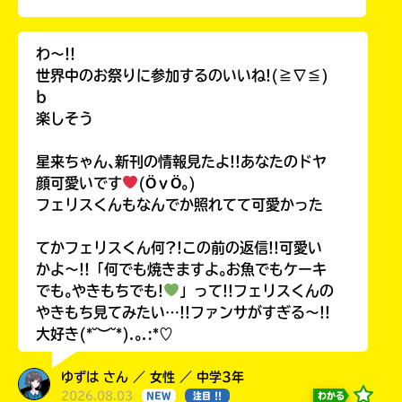
わ〜!!
世界中のお祭りに参加するのいいね!(≧∇≦)
b
楽しそう
星来ちゃん､新刊の情報見たよ!!あなたのドヤ
顔可愛いです
(ӦｖӦ｡)
フェリスくんもなんでか照れてて可愛かった
てかフェリスくん何?!この前の返信!!可愛い
かよ〜!!「何でも焼きますよ｡お魚でもケーキ
でも｡やきもちでも!
」って!!フェリスくんの
やきもち見てみたい…!!ファンサがすぎる〜!!
大好き(*˘︶˘*).｡.:*♡
ゆずは さん ／ 女性 ／ 中学3年
2026.08.03
わかる
NEW
注目 !!