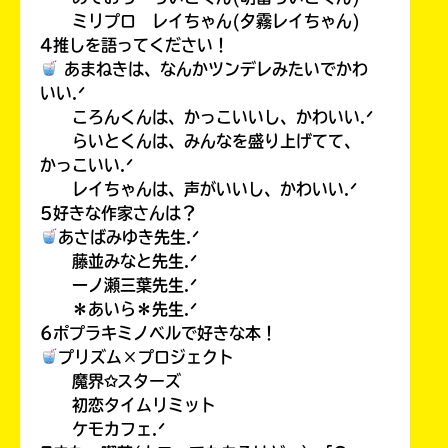
ミリプロ レイちゃん(夕霧レイちゃん)
4推しを語ってください！
あまねきは、なんかツンデレみたいでかわ
いい.ᐟ
ころんくんは、かっこいいし、かわいい.ᐟ
らいとくんは、みんなを盛り上げてて、
かっこいい.ᐟ
レイちゃんは、声がいいし、かわいい.ᐟ
5好きな作家さんは？
あさばみゆき先生.ᐟ
藤並みなと先生.ᐟ
一ノ瀬三葉先生.ᐟ
＊あいら＊先生.ᐟ
6ポプラキミノベルで好きな本！
プリズム×プロジェクト
魔界✩スターズ
初恋タイムリミット
ケモカフェ.ᐟ