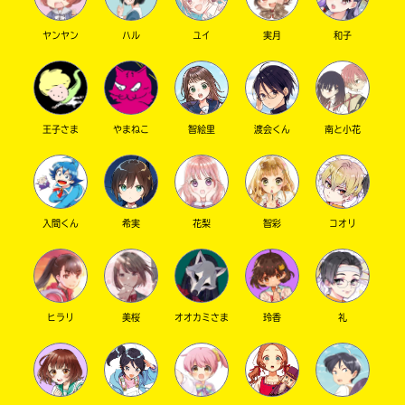
ヤンヤン
ハル
ユイ
実月
和子
王子さま
やまねこ
智絵里
渡会くん
南と小花
このマチのことを
もっと知りたい
入間くん
希実
花梨
智彩
コオリ
キミに
ヒラリ
美桜
オオカミさま
玲香
礼