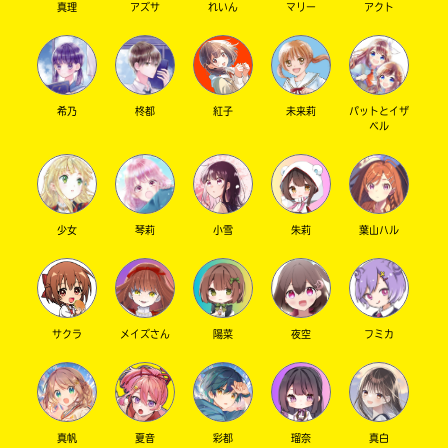
真理
アズサ
れいん
マリー
アクト
キーワードから探す
希乃
柊都
紅子
未来莉
パットとイザ
ベル
少女
琴莉
小雪
朱莉
葉山ハル
オフィシャルアカウント
サクラ
メイズさん
陽菜
夜空
フミカ
SNSでシェアする
真帆
夏音
彩都
瑠奈
真白