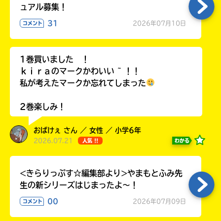
ュアル募集！
31
2026年07月10日
コメント
Loading
.
.
.
1巻買いました ！
ｋｉｒａのマークかわいい ~ ！！
私が考えたマークか忘れてしまった
2巻楽しみ！
おばけぇ さん ／ 女性 ／ 小学6年
2026.07.21
わかる
人気 !!
入
力
<きらりっぷす☆編集部より>やまもとふみ先
内
生の新シリーズはじまったよ～！
容
00
2026年07月09日
コメント
に
エ