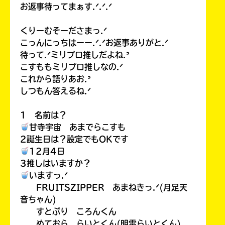
お返事待ってまぁす.ᐟ.ᐟ.ᐟ
くりーむそーださまっ.ᐟ
こっんにっちはーー.ᐟ.ᐟお返事ありがと.ᐟ
待って.ᐟミリプロ推しだよね.ᐣ
こすももミリプロ推しなの.ᐟ
これから語りあお.ᐣ
しつもん答えるね.ᐟ
1 名前は？
甘寺宇宙 あまでらこすも
2誕生日は？設定でもOKです
12月4日
3推しはいますか？
いますっ.ᐟ
FRUITSZIPPER あまねきっ.ᐟ(月足天
音ちゃん)
すとぷり ころんくん
めておら らいとくん(明雷らいとくん)