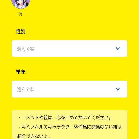
詩
性別
選んでね
男性
学年
女性
選んでね
ひみつ
小学1年
・コメントや絵は、心をこめてかいてください。
小学2年
・キミノベルのキャラクターや作品に関係のない絵は
小学3年
紹介できないよ。