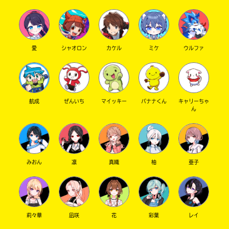
愛
シャオロン
カケル
ミケ
ウルファ
航成
ぜんいち
マイッキー
バナナくん
キャリーちゃ
ん
みおん
凛
真織
柚
亜子
莉々華
凪咲
花
彩葉
レイ