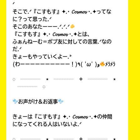
ᐟ
そこで.ᐟ『こすもす』✦.· 𝓒𝓸𝓼𝓶𝓸𝓼 ·.✦ってな
に？って思った.ᐟ
そこのあなたーーー.ᐟ.ᐟ.ᐟ
『こすもす』✦.· 𝓒𝓸𝓼𝓶𝓸𝓼 ·.✦とは、
ふぁんねーむ＝ポプ友に対しての言葉.ᐟなの
だ.ᐟ
きょーもやっていくよー.ᐣ
(わーーーーーーーーーー！)٩( 'ω' )و
ﾒﾗﾒﾗ
◌ ┈┈┈┈ ⋆ ┈┈┈┈ ✧ ┈┈┈┈ ⋆
┈┈┈┈ ◌
お声がけ&お返事
きょーは『こすもす』✦.· 𝓒𝓸𝓼𝓶𝓸𝓼 ·.✦の仲間
になってくれる人はいないよ.ᐟ
◌ ┈┈┈┈ ⋆ ┈┈┈┈ ✧ ┈┈┈┈ ⋆