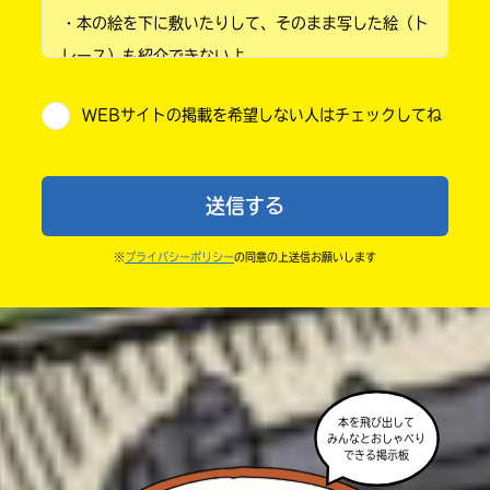
・本の絵を下に敷いたりして、そのまま写した絵（ト
小学4年
レース）も紹介できないよ。
小学5年
・他人の絵を勝手に投稿しないでね。
WEBサイトの掲載を希望しない人はチェックしてね
・送ってからすぐには紹介されないので、待ってて
小学6年
ね。
中学1年
・まだ読んでいない人たちに、本の内容のネタバレに
送信する
ならないよう気をつけてね。
中学2年
・キャンペーン開催中は、投稿した後の画面にバナー
※
プライバシーポリシー
の同意の上送信お願いします
中学3年
が出るので、そこから応募してね。
・ポプラ社の宣伝物で紹介させてもらうことがある
高校生以上
よ。
・かき終えたら、人を傷つけていたり、個人情報をか
きこんでいたり、字がまちがっていたりしないか、読
本を飛び出して
みんなとおしゃべり
みなおしてみてね。
できる掲示板