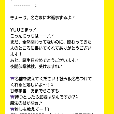
┈┈┈┈ ◌
きょーは、名さまにお返事するよ.ᐟ
YUUさまっ.ᐟ
こっんにっちはーー.ᐟ.ᐟ
まだ、全然関わってないのに、関わってきた
人のところに書いてくれてありがとうござい
ます！
あと、誕生日おめでとうございます.ᐟ
夜闇部隊試験、受けますね.ᐟ
名前を教えてください！読み仮名もつけて
くれると嬉しいよ〜！⤵︎
甘寺宇宙 あまでらこすも
持つとしたら武器はなんですか？⤵︎
魔法の杖かなぁ.ᐣ
推しを教えてー！⤵︎