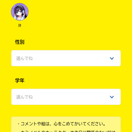
詩
性別
選んでね
男性
学年
女性
選んでね
ひみつ
小学1年
・コメントや絵は、心をこめてかいてください。
小学2年