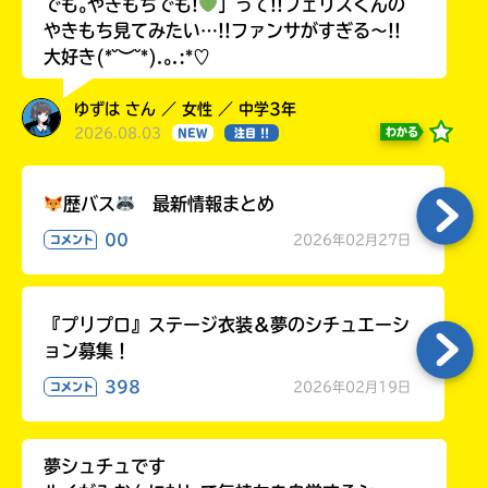
でも｡やきもちでも!
」って!!フェリスくんの
やきもち見てみたい…!!ファンサがすぎる〜!!
大好き(*˘︶˘*).｡.:*♡
ゆずは さん ／ 女性 ／ 中学3年
2026.08.03
わかる
NEW
注目 !!
歴バス
最新情報まとめ
00
2026年02月27日
コメント
『プリプロ』ステージ衣装＆夢のシチュエーシ
ョン募集！
398
2026年02月19日
コメント
夢シュチュです