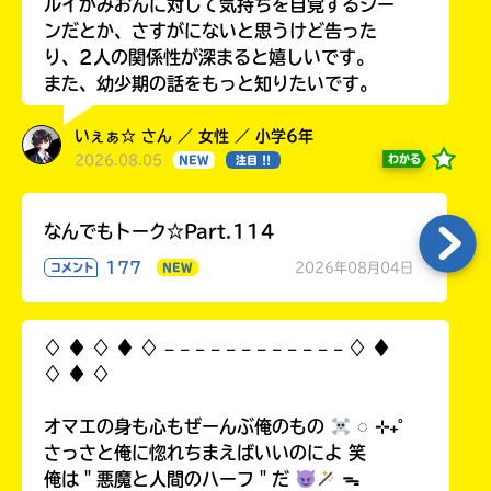
ルイがみおんに対して気持ちを自覚するシー
ンだとか、さすがにないと思うけど告った
り、2人の関係性が深まると嬉しいです。
また、幼少期の話をもっと知りたいです。
いぇぁ☆ さん ／ 女性 ／ 小学6年
2026.08.05
わかる
NEW
注目 !!
なんでもトーク☆Part.114
177
2026年08月04日
コメント
NEW
♢ ♦︎ ♢ ♦︎ ♢ 𓐄 𓐄 𓐄 𓐄 𓐄 𓐄 𓐄 𓐄 𓐄 𓐄 𓐄 𓐄 ♢ ♦︎
♢ ♦︎ ♢
オマエの身も心もぜーんぶ俺のもの
◌ ⊹₊˚
さっさと俺に惚れちまえばいいのによ 笑
俺は＂悪魔と人間のハーフ＂だ
ᯓ