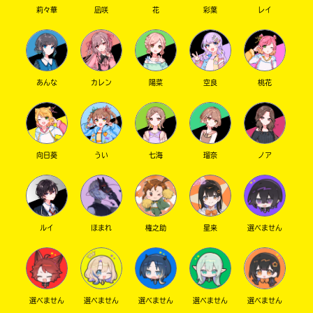
莉々華
凪咲
花
彩葉
レイ
あんな
カレン
陽菜
空良
桃花
向日葵
うい
七海
瑠奈
ノア
ルイ
ほまれ
権之助
星来
選べません
選べません
選べません
選べません
選べません
選べません