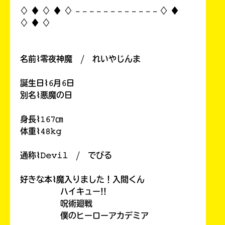
♢ ♦︎ ♢ ♦︎ ♢ 𓐄 𓐄 𓐄 𓐄 𓐄 𓐄 𓐄 𓐄 𓐄 𓐄 𓐄 𓐄 ♢ ♦︎
♢ ♦︎ ♢
名前⌇零夜神魔 / れいやじんま
誕生日⌇𝟼月𝟼日
別名⌇悪魔の日
身長⌇𝟷𝟼𝟽㎝
体重⌇𝟺𝟾𝚔𝚐
通称⌇𝙳𝚎𝚟𝚒𝚕 / でびる
好きな本⌇魔入りました！入間くん
ハイキュー!!
呪術廻戦
僕のヒーローアカデミア