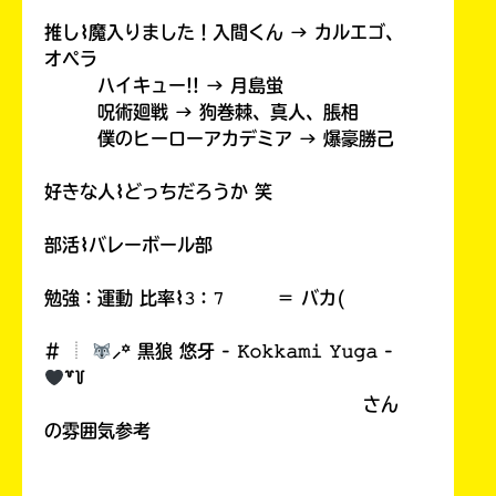
推し⌇魔入りました！入間くん → カルエゴ、
オペラ
ハイキュー!! → 月島蛍
呪術廻戦 → 狗巻棘、真人、脹相
僕のヒーローアカデミア → 爆豪勝己
好きな人⌇どっちだろうか 笑
部活⌇バレーボール部
勉強：運動 比率⌇𝟹：𝟽 ＝ バカ(
# ︎┊︎
⸝꙳ 黒狼 悠牙 - 𝙺𝚘𝚔𝚔𝚊𝚖𝚒 𝚈𝚞𝚐𝚊 -
꒷꒦
さん
の雰囲気参考