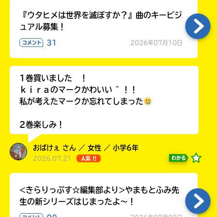
『ウタヒメは世界を滅ぼすか？』曲のキービジ
ュアル募集！
31
2026年07月10日
コメント
Loading
.
.
.
1巻買いました ！
ｋｉｒａのマークかわいい ~ ！！
私が考えたマークか忘れてしまった
2巻楽しみ！
おばけぇ さん ／ 女性 ／ 小学6年
入
2026.07.21
わかる
人気 !!
力
内
<きらりっぷす☆編集部より>やまもとふみ先
容
生の新シリーズはじまったよ～！
に
エ