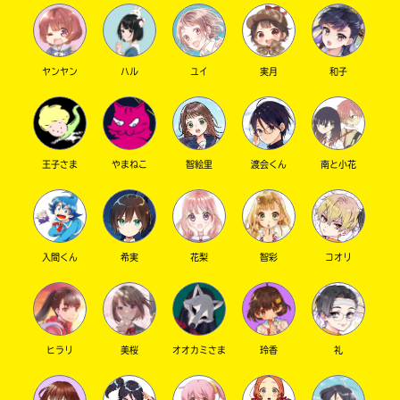
ヤンヤン
ハル
ユイ
実月
和子
王子さま
やまねこ
智絵里
渡会くん
南と小花
このマチのことを
もっと知りたい
キミに
入間くん
希実
花梨
智彩
コオリ
ヒラリ
美桜
オオカミさま
玲香
礼