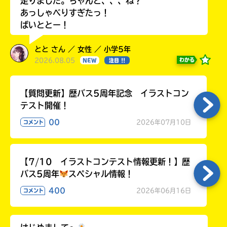
走りました。ちゃんと、、、ね？
る
あっしゃべりすぎたっ！
ばいととー！
とと さん ／ 女性 ／ 小学5年
2026.08.05
わかる
NEW
注目 !!
【質問更新】歴バス5周年記念 イラストコン
テスト開催！
00
2026年07月10日
コメント
【7/10 イラストコンテスト情報更新！】歴
バス5周年
スペシャル情報！
400
2026年06月16日
コメント