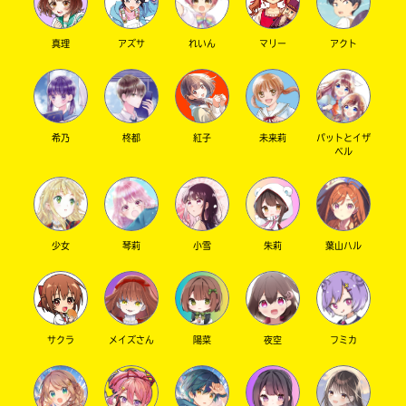
真理
アズサ
れいん
マリー
アクト
キーワードから探す
希乃
柊都
紅子
未来莉
パットとイザ
ベル
少女
琴莉
小雪
朱莉
葉山ハル
オフィシャルアカウント
サクラ
メイズさん
陽菜
夜空
フミカ
SNSでシェアする