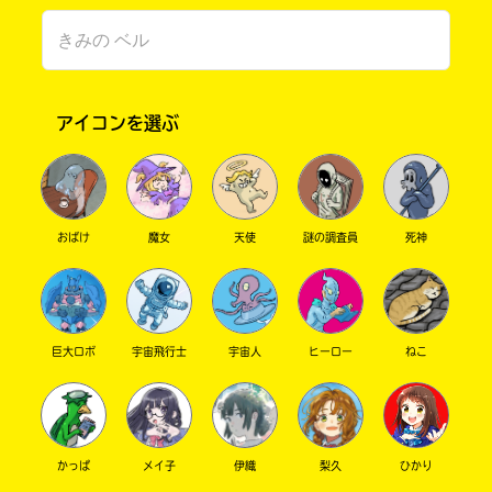
アイコンを選ぶ
おばけ
魔女
天使
謎の調査員
死神
書店に届いた
みんなからのお手紙が
読める
巨大ロボ
宇宙飛行士
宇宙人
ヒーロー
ねこ
かっぱ
メイ子
伊織
梨久
ひかり