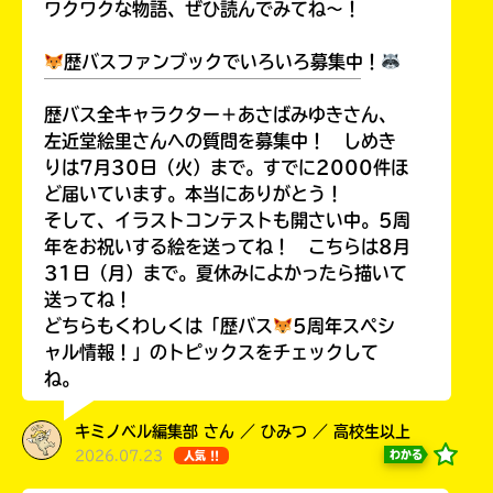
ワクワクな物語、ぜひ読んでみてね～！
歴バスファンブックでいろいろ募集中！
￣￣￣￣￣￣￣￣￣￣￣￣￣￣￣￣￣￣
歴バス全キャラクター＋あさばみゆきさん、
左近堂絵里さんへの質問を募集中！ しめき
りは7月30日（火）まで。すでに2000件ほ
ど届いています。本当にありがとう！
そして、イラストコンテストも開さい中。5周
年をお祝いする絵を送ってね！ こちらは8月
31日（月）まで。夏休みによかったら描いて
送ってね！
どちらもくわしくは「歴バス
5周年スペシ
ャル情報！」のトピックスをチェックして
ね。
キミノベル編集部 さん ／ ひみつ ／ 高校生以上
2026.07.23
わかる
人気 !!