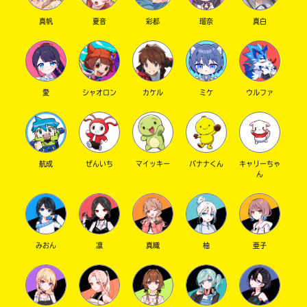
真帆
夏音
彩都
瑠奈
真白
愛
シャオロン
カケル
ミケ
ウルファ
航成
ぜんいち
マイッキー
バナナくん
キャリーちゃ
ん
みおん
凛
真織
柚
亜子