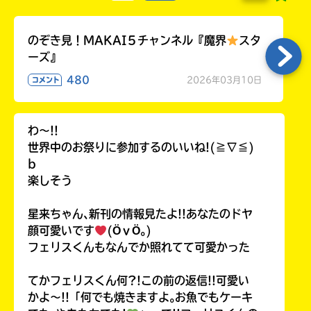
のぞき見！MAKAI５チャンネル『魔界
スタ
ーズ』
480
2026年03月10日
コメント
わ〜!!
世界中のお祭りに参加するのいいね!(≧∇≦)
b
楽しそう
星来ちゃん､新刊の情報見たよ!!あなたのドヤ
顔可愛いです
(ӦｖӦ｡)
フェリスくんもなんでか照れてて可愛かった
てかフェリスくん何?!この前の返信!!可愛い
かよ〜!!「何でも焼きますよ｡お魚でもケーキ