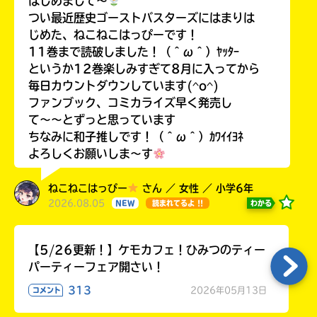
はじめまして〜
つい最近歴史ゴーストバスターズにはまりは
じめた、ねこねこはっぴーです！
11巻まで読破しました！（＾ω＾）ﾔｯﾀｰ
というか12巻楽しみすぎて8月に入ってから
毎日カウントダウンしています(^o^)
ファンブック、コミカライズ早く発売し
て〜〜とずっと思っています
ちなみに和子推しです！（＾ω＾）ｶﾜｲｲﾖﾈ
よろしくお願いしま〜す
ねこねこはっぴー
さん ／ 女性 ／ 小学6年
2026.08.05
わかる
NEW
読まれてるよ !!
【5/26更新！】ケモカフェ！ひみつのティー
パーティーフェア開さい！
313
2026年05月13日
コメント