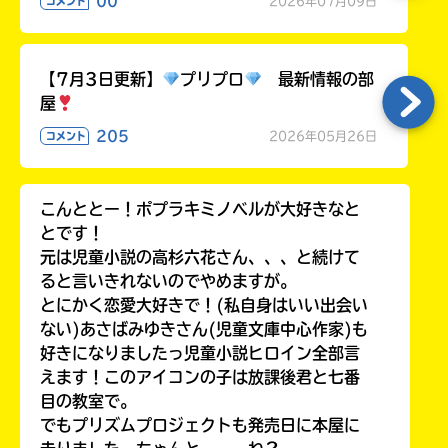
00
2026年07月09日
コメント
ラ
ー
が
【7月3日更新】
プリプロ
最新情報の部
あ
屋
る
の
205
2026年05月26日
コメント
で、
も
う
こんととー！ポプラキミノベルが大好きなと
一
とです！
度
い
元は児童小説の高杉六花さん、、、と続けて
確
い
え
ると言いきれないのでやめますが。
認
とにかく恋愛大好きで！(私自身はいい出会い
し
て
ない)あさばみゆきさん(児童文庫中心作家)も
み
好きになりましたっ児童小説ヒロイン全部言
て
えます！このアイコンの子は放課後君と七番
ね
目の教室で。
でもプリズムプロジェクトも発売日に本屋に
戻