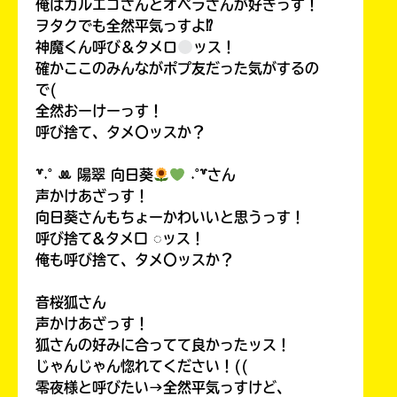
俺はカルエゴさんとオペラさんが好きっす！
ヲタクでも全然平気っすよ⁉
神魔くん呼び＆タメロ
ッス！
確かここのみんながポプ友だった気がするの
で(
全然おーけーっす！
呼び捨て、タメ〇ッスか？
꒷˖˚ ꔛ‬ 陽翠 向日葵
˖˚꒷さん
声かけあざっす！
向日葵さんもちょーかわいいと思うっす！
呼び捨て&タメ口 ◌ッス！
俺も呼び捨て、タメ〇ッスか？
音桜狐さん
声かけあざっす！
狐さんの好みに合ってて良かったッス！
じゃんじゃん惚れてください！((
零夜様と呼びたい→全然平気っすけど、