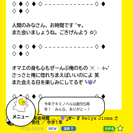
♢ ♦︎ ♢ ♦︎ ♢ 𓐄 𓐄 𓐄 𓐄 𓐄 𓐄 𓐄 𓐄 𓐄 𓐄 𓐄 𓐄 ♢ ♦︎
♢ ♦︎ ♢
人間のみなさん、お時間です ˚ᯤ₊
また会いましょうね。ごきげんよう ✩⡱
♢ ♦︎ ♢ ♦︎ ♢ 𓐄 𓐄 𓐄 𓐄 𓐄 𓐄 𓐄 𓐄 𓐄 𓐄 𓐄 𓐄 ♢ ♦︎
♢ ♦︎ ♢
オマエの身も心もぜーんぶ俺のもの
◌ ⊹₊˚
さっさと俺に惚れちまえばいいのによ 笑
また会える日を楽しみにしてるぞ 𓆩
𓆪
♢ ♦︎ ♢ ♦︎ ♢ 𓐄 𓐄 𓐄 𓐄 𓐄 𓐄 𓐄 𓐄 𓐄 𓐄 𓐄 𓐄 ♢ ♦︎
♢ ♦︎ ♢
今年でキミノベルは創刊5周
年！ みんな、ありがと～！
メニュー
𖤐₊⋆♱ 零夜神魔 𓂃 ࣪˖ ִֶָ
་༘࿐ # 𝚁𝚎𝚒𝚢𝚊 𝙹𝚒𝚗𝚖𝚊 さ
ん ／ 男性 ／ 中学1年
2026.08.06
わかる
NEW
注目 !!