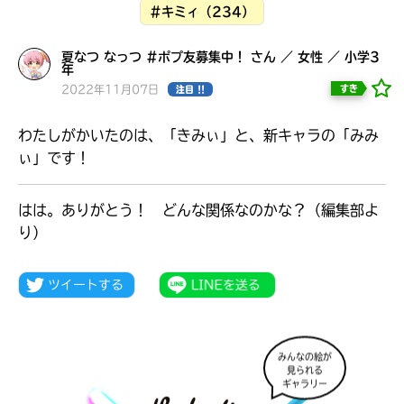
見つかる
#キミィ（234）
本を飛び出して
みんなとおしゃべり
夏なつ なっつ #ポプ友募集中！ さん ／ 女性 ／ 小学3
できる掲示板
年
2022年11月07日
すき
注目 !!
わたしがかいたのは、「きみぃ」と、新キャラの「みみ
ぃ」です！
はは。ありがとう！ どんな関係なのかな？（編集部よ
り）
本を飛び出して
みんなとおしゃべり
みんなの絵が
できる掲示板
見られる
ギャラリー