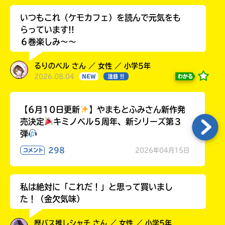
いつもこれ（ケモカフェ）を読んで元気をも
らっています!!
６巻楽しみ～～
るりのベル さん ／ 女性 ／ 小学5年
2026.08.04
わかる
NEW
注目 !!
【6月10日更新
】やまもとふみさん新作発
売決定
キミノベル５周年、新シリーズ第３
弾
298
2026年04月15日
コメント
私は絶対に「これだ！」と思って買いまし
た！（金欠気味）
歴バス推しシャチ さん ／ 女性 ／ 小学5年