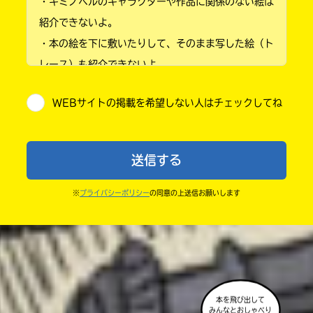
・キミノベルのキャラクターや作品に関係のない絵は
小学3年
紹介できないよ。
・本の絵を下に敷いたりして、そのまま写した絵（ト
小学4年
レース）も紹介できないよ。
小学5年
・他人の絵を勝手に投稿しないでね。
WEBサイトの掲載を希望しない人はチェックしてね
・送ってからすぐには紹介されないので、待ってて
小学6年
ね。
中学1年
・まだ読んでいない人たちに、本の内容のネタバレに
送信する
ならないよう気をつけてね。
中学2年
・キャンペーン開催中は、投稿した後の画面にバナー
※
プライバシーポリシー
の同意の上送信お願いします
中学3年
が出るので、そこから応募してね。
・ポプラ社の宣伝物で紹介させてもらうことがある
高校生以上
よ。
・かき終えたら、人を傷つけていたり、個人情報をか
きこんでいたり、字がまちがっていたりしないか、読
本を飛び出して