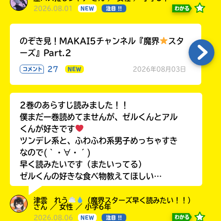
2026.08.01
わかる
NEW
注目 !!
のぞき見！MAKAI5チャンネル『魔界
スタ
ーズ』Part.2
27
2026年08月03日
コメント
NEW
2巻のあらすじ読みました！！
僕まだ一巻読めてませんが、ゼルくんとアル
くんが好きです
ツンデレ系と、ふわふわ系男子めっちゃすき
なので(｀・∀・´)
早く読みたいです（またいってる）
ゼルくんの好きな食べ物教えてほしい…
津雲 れう
（魔界スターズ早く読みたい！！）
さん ／ 女性 ／ 小学6年
2026.08.06
わかる
NEW
注目 !!