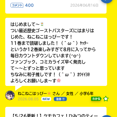
400
2026年06月16日
コメント
はじめまして〜
つい最近歴史ゴーストバスターズにはまりは
じめた、ねこねこはっぴーです！
11巻まで読破しました！（＾ω＾）ﾔｯﾀｰ
というか12巻楽しみすぎて8月に入ってから
毎日カウントダウンしています(^o^)
ファンブック、コミカライズ早く発売し
て〜〜とずっと思っています
ちなみに和子推しです！（＾ω＾）ｶﾜｲｲﾖﾈ
よろしくお願いしま〜す
ねこねこはっぴー
さん ／ 女性 ／ 小学6年
2026.08.05
わかる
NEW
注目 !!
【5/26更新！】ケモカフェ！ひみつのティー