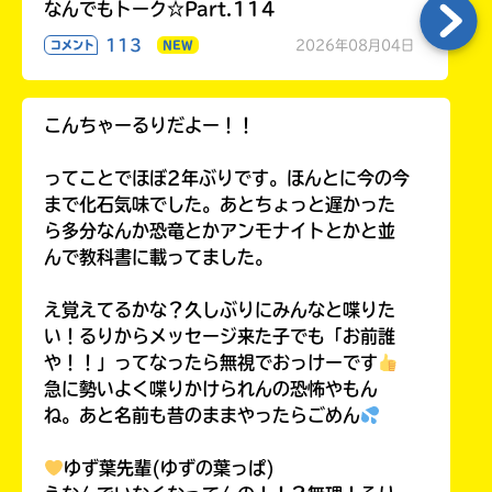
なんでもトーク☆Part.114
113
2026年08月04日
コメント
NEW
こんちゃーるりだよー！！
ってことでほぼ2年ぶりです。ほんとに今の今
まで化石気味でした。あとちょっと遅かった
ら多分なんか恐竜とかアンモナイトとかと並
んで教科書に載ってました。
え覚えてるかな？久しぶりにみんなと喋りた
い！るりからメッセージ来た子でも「お前誰
や！！」ってなったら無視でおっけーです
急に勢いよく喋りかけられんの恐怖やもん
ね。あと名前も昔のままやったらごめん
ゆず葉先輩(ゆずの葉っぱ)