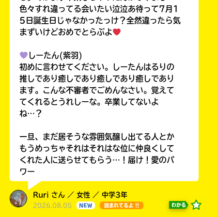
色々すれ違ってる会いたい泣泣あ待って7月1
5日誕生日じゃなかったっけ？全然違ったら気
まずいけどおめでとらぶよ
しーたん(紫羽)
初めに言わせてください。しーたんはるりの
推しであり癒しであり癒しであり癒しであり
ます。こんな不審者でごめんなさい。覚えて
てくれるとうれしーな。卒業してないよ
ね…？
一旦、まだ居そうな雰囲気醸し出てる人とか
もうめっちゃそれはそれはな位に仲良くして
くれた人に送らせてもらう…！届け！愛のパ
ワー
Ruri さん ／ 女性 ／ 中学3年
2026.08.05
わかる
NEW
読まれてるよ !!