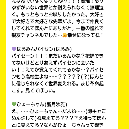
えなんでいなくなってんの！！？無理！るり
ゆずがいない世界とか耐えられなくて無理泣
く。もっともっとお喋りしたかった。大好き
で大好きで大好きな先輩だよ。今まで仲良く
してくれてほんとにありがと。一番の憧れで
親友チャンネルでした…
幸せになってね！
はるみんパイセン(はるみ)
パイセーン！！！まだいるんかな？把握でき
てないけどとりあえずパイセンに会いた
い！！えてか覚えてくれてるかな…？パイセ
ンもう高校生よね……？？？？？(？)ほんと
に信じられなくて世界変えれる。まじ革命起
こす。見ててほしい。
ひょーちゃん(朧月氷雅)
え、……ひょーちゃん…だよね……(隠キャご
めん許して)ね覚えてる？？？？え待ってほん
とに覚えてる？なんかひょーちゃんって響き