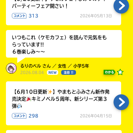
パーティーフェア開さい！
313
2026年05月13日
コメント
いつもこれ（ケモカフェ）を読んで元気をも
らっています!!
６巻楽しみ～～
るりのベル さん ／ 女性 ／ 小学5年
2026.08.04
わかる
NEW
注目 !!
【6月10日更新
】やまもとふみさん新作発
売決定
キミノベル５周年、新シリーズ第３
弾
298
2026年04月15日
コメント