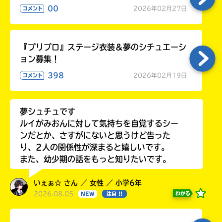
00
2026年02月27日
コメント
『プリプロ』ステージ衣装＆夢のシチュエーシ
ョン募集！
398
2026年02月19日
コメント
夢シュチュです
ルイがみおんに対して気持ちを自覚するシー
ンだとか、さすがにないと思うけど告った
り、2人の関係性が深まると嬉しいです。
また、幼少期の話をもっと知りたいです。
いぇぁ☆ さん ／ 女性 ／ 小学6年
2026.08.05
わかる
NEW
注目 !!