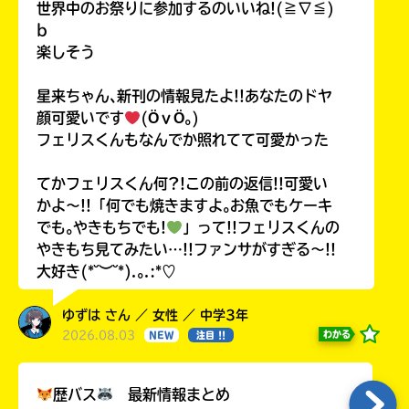
世界中のお祭りに参加するのいいね!(≧∇≦)
b
楽しそう
星来ちゃん､新刊の情報見たよ!!あなたのドヤ
顔可愛いです
(ӦｖӦ｡)
フェリスくんもなんでか照れてて可愛かった
てかフェリスくん何?!この前の返信!!可愛い
かよ〜!!「何でも焼きますよ｡お魚でもケーキ
でも｡やきもちでも!
」って!!フェリスくんの
やきもち見てみたい…!!ファンサがすぎる〜!!
大好き(*˘︶˘*).｡.:*♡
ゆずは さん ／ 女性 ／ 中学3年
2026.08.03
わかる
NEW
注目 !!
歴バス
最新情報まとめ