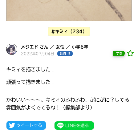
見つかる
本を飛び出して
みんなとおしゃべり
できる掲示板
#キミィ（234）
メジエド さん ／ 女性 ／ 小学6年
2022年07月04日
すき
注目 !!
キミィを描きました！
頑張って描きました！
かわいい～～～。キミィのふわふわ、ぷにぷに？してる
雰囲気がよくでてるね！（編集部より）
本を飛び出して
みんなとおしゃべり
できる掲示板