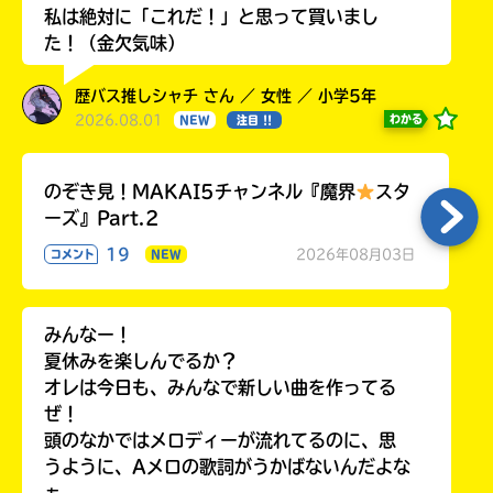
私は絶対に「これだ！」と思って買いまし
た！（金欠気味）
歴バス推しシャチ さん ／ 女性 ／ 小学5年
2026.08.01
わかる
NEW
注目 !!
のぞき見！MAKAI5チャンネル『魔界
スタ
ーズ』Part.2
19
2026年08月03日
コメント
NEW
みんなー！
夏休みを楽しんでるか？
オレは今日も、みんなで新しい曲を作ってる
ぜ！
頭のなかではメロディーが流れてるのに、思
うように、Aメロの歌詞がうかばないんだよな