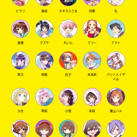
ヒラリ
美桜
オオカミさま
玲香
礼
キーワードから探す
真理
アズサ
れいん
マリー
アクト
希乃
柊都
紅子
未来莉
パットとイザ
ベル
オフィシャルアカウント
少女
琴莉
小雪
朱莉
葉山ハル
SNSでシェアする