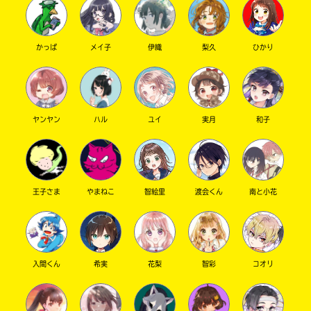
かっぱ
メイ子
伊織
梨久
ひかり
ヤンヤン
ハル
ユイ
実月
和子
このマチのことを
もっと知りたい
キミに
王子さま
やまねこ
智絵里
渡会くん
南と小花
入間くん
希実
花梨
智彩
コオリ