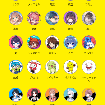
サクラ
メイズさん
陽菜
夜空
フミカ
真帆
夏音
彩都
瑠奈
真白
愛
シャオロン
カケル
ミケ
ウルファ
航成
ぜんいち
マイッキー
バナナくん
キャリーちゃ
ん