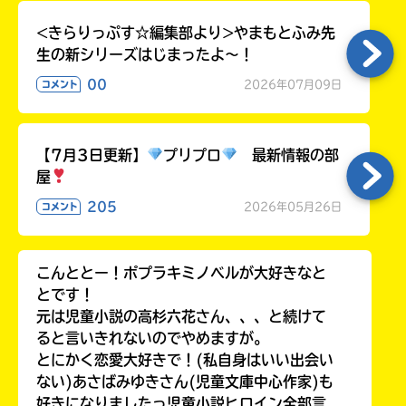
ラ
<きらりっぷす☆編集部より>やまもとふみ先
ー
が
生の新シリーズはじまったよ～！
あ
00
2026年07月09日
コメント
る
の
で、
【7月3日更新】
プリプロ
最新情報の部
も
う
屋
一
205
2026年05月26日
コメント
度
い
確
い
え
認
こんととー！ポプラキミノベルが大好きなと
し
とです！
て
元は児童小説の高杉六花さん、、、と続けて
み
ると言いきれないのでやめますが。
て
ね
とにかく恋愛大好きで！(私自身はいい出会い
ない)あさばみゆきさん(児童文庫中心作家)も
戻
好きになりましたっ児童小説ヒロイン全部言