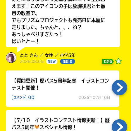
る
えます！このアイコンの子は放課後君と七番
目の教室で。
でもプリズムプロジェクトも発売日に本屋に
走りました。ちゃんと、、、ね？
あっしゃべりすぎたっ！
ばいととー！
とと さん ／ 女性 ／ 小学5年
2026.08.05
わかる
NEW
注目 !!
【質問更新】歴バス5周年記念 イラストコン
テスト開催！
00
2026年07月10日
コメント
【7/10 イラストコンテスト情報更新！】歴
バス5周年
スペシャル情報！