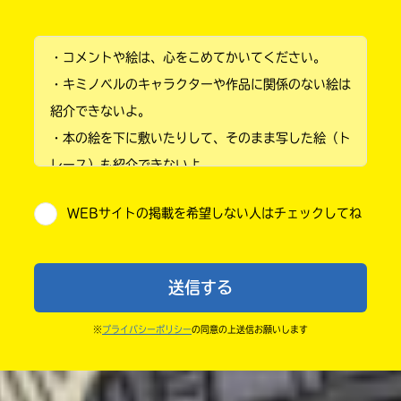
小学1年
・コメントや絵は、心をこめてかいてください。
小学2年
・キミノベルのキャラクターや作品に関係のない絵は
小学3年
紹介できないよ。
・本の絵を下に敷いたりして、そのまま写した絵（ト
小学4年
レース）も紹介できないよ。
小学5年
・他人の絵を勝手に投稿しないでね。
WEBサイトの掲載を希望しない人はチェックしてね
・送ってからすぐには紹介されないので、待ってて
小学6年
ね。
中学1年
・まだ読んでいない人たちに、本の内容のネタバレに
送信する
ならないよう気をつけてね。
中学2年
・キャンペーン開催中は、投稿した後の画面にバナー
※
プライバシーポリシー
の同意の上送信お願いします
中学3年
が出るので、そこから応募してね。
・ポプラ社の宣伝物で紹介させてもらうことがある
高校生以上