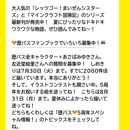
￣￣￣￣￣￣￣￣￣￣￣￣￣￣￣￣￣￣
大人気の「レッツゴー！まいぜんシスター
ズ」と「マインクラフト冒険記」のシリーズ
最新刊が発売中！ 夏にぴったりなドキドキ
ワクワクな物語、ぜひ読んでみてね～！
歴バスファンブックでいろいろ募集中！
￣￣￣￣￣￣￣￣￣￣￣￣￣￣￣￣￣￣
歴バス全キャラクター＋あさばみゆきさん、
左近堂絵里さんへの質問を募集中！ しめき
りは7月30日（火）まで。すでに2000件ほ
ど届いています。本当にありがとう！
そして、イラストコンテストも開さい中。5周
年をお祝いする絵を送ってね！ こちらは8月
31日（月）まで。夏休みによかったら描いて
送ってね！
どちらもくわしくは「歴バス
5周年スペシ
ャル情報！」のトピックスをチェックして
ね。