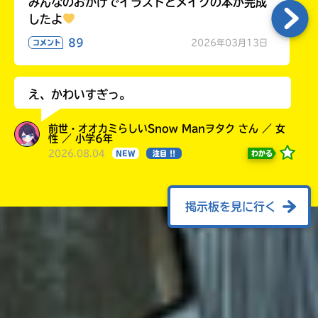
みんなのおかげでイラストとメイクの本が完成
したよ
89
2026年03月13日
コメント
え、かわいすぎっ。
前世・オオカミらしいSnow Manヲタク さん ／ 女
性 ／ 小学6年
2026.08.04
わかる
NEW
注目 !!
掲示板を見に行く