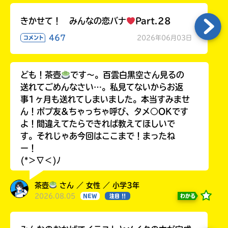
きかせて！ みんなの恋バナ
Part.28
467
2026年06月03日
コメント
ども！茶壺
です～。百雲白黒空さん見るの
送れてごめんなさい…。私見てないからお返
事1ヶ月も送れてしまいました。本当すみませ
ん！ポプ友&ちゃっちゃ呼び、タメ○OKです
よ！間違えてたらできれば教えてほしいで
す。それじゃあ今回はここまで！まったね
ー！
(*＞∇＜)ﾉ
茶壺
さん ／ 女性 ／ 小学3年
2026.08.05
わかる
NEW
注目 !!