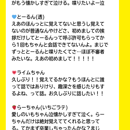
がもう懐かしすぎて泣ける。喋りたいよー泣
とーるん(透)
えあのほんっとに覚えてないと思うし覚えて
ないのが普通なんやけどさ、初めましての挨
拶だけしてとーるんって呼ぶ許可もらってか
ら1回もちゃんと会話できてないんよ。まじで
ずっととーるんと喋りたくてさ…ほぼ不審者
みたいな。えあの初めまして！！！！！
ライムちゃん
久しぶり！！覚えてるかな？もうほんとに誰
って話ではありけり、趣深さを感じたりもす
るよね、って話。お久しぶりに話したい！！
らーちゃん(いちごラテ)
愛しのいもちゃん泣懐かしすぎて泣く。らー
ちゃんだけは絶対覚えててくれると思って
る。てかまず卒業しちゃったんかな？まじ