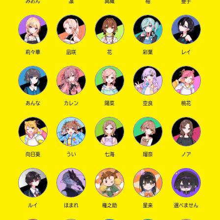
みおん
凛
真織
柚
亜子
莉々華
凪咲
花
彩葉
レイ
あんな
カレン
陽菜
空良
桃花
向日葵
うい
七海
瑠奈
ノア
ルイ
ほまれ
権之助
星来
選べません