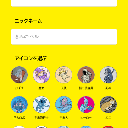
ニックネーム
アイコンを選ぶ
書店に届いた
みんなからのお手紙が
読める
おばけ
魔女
天使
謎の調査員
死神
巨大ロボ
宇宙飛行士
宇宙人
ヒーロー
ねこ