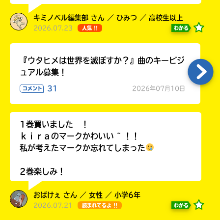
キミノベル編集部 さん ／ ひみつ ／ 高校生以上
2026.07.23
わかる
人気 !!
Loading
.
.
.
『ウタヒメは世界を滅ぼすか？』曲のキービジ
ュアル募集！
31
2026年07月10日
コメント
1巻買いました ！
ｋｉｒａのマークかわいい ~ ！！
私が考えたマークか忘れてしまった
入
2巻楽しみ！
力
内
容
おばけぇ さん ／ 女性 ／ 小学6年
に
2026.07.21
わかる
読まれてるよ !!
エ