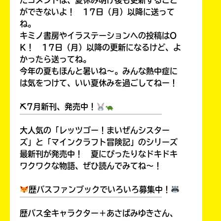
たコメントは、夏休み明け後も更新すること
ができないよ！ 17日（月）以降に送って
ね。
キミノ書房やイラステーションへの投稿はO
K！ 17日（月）以降の更新になるけど、よ
かったら送ってね。
今年の夏もほんと暑いね～。みんな熱中症に
は気をつけて、いい夏休みを過ごしてねー！
⛏7月新刊、発売中！
￣￣￣￣￣￣￣￣￣￣￣￣￣￣￣￣￣￣
大人気の「レッツゴー！まいぜんシスター
ズ」と「マインクラフト冒険記」のシリーズ
最新刊が発売中！ 夏にぴったりなドキドキ
ワクワクな物語、ぜひ読んでみてね～！
歴バスファンブックでいろいろ募集中！
￣￣￣￣￣￣￣￣￣￣￣￣￣￣￣￣￣￣
歴バス全キャラクター＋あさばみゆきさん、