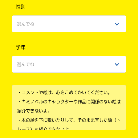
性別
選んでね
男性
学年
女性
選んでね
ひみつ
小学1年
・コメントや絵は、心をこめてかいてください。
小学2年
・キミノベルのキャラクターや作品に関係のない絵は
小学3年
紹介できないよ。
・本の絵を下に敷いたりして、そのまま写した絵（ト
小学4年
レース）も紹介できないよ。
小学5年