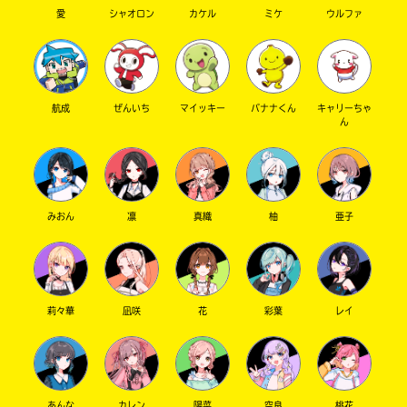
愛
シャオロン
カケル
ミケ
ウルファ
航成
ぜんいち
マイッキー
バナナくん
キャリーちゃ
ん
みおん
凛
真織
柚
亜子
莉々華
凪咲
花
彩葉
レイ
あんな
カレン
陽菜
空良
桃花