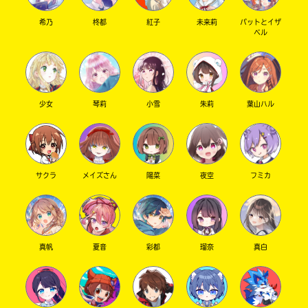
希乃
柊都
紅子
未来莉
パットとイザ
ベル
少女
琴莉
小雪
朱莉
葉山ハル
サクラ
メイズさん
陽菜
夜空
フミカ
真帆
夏音
彩都
瑠奈
真白