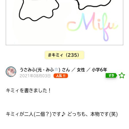
見つかる
#キミィ（235）
うさみふ(元・みふ
) さん ／ 女性 ／ 小学6年
2021年08月03日
すき
人気 !!
キミィを書きました！
本を飛び出して
みんなとおしゃべり
キミィが二人(二個？)です♪ どっちも、本物です(笑)
できる掲示板