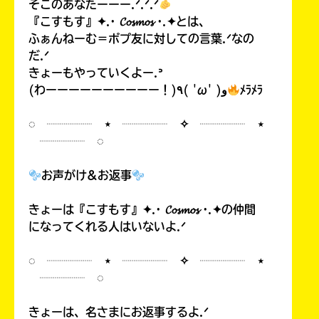
そこのあなたーーー.ᐟ.ᐟ.ᐟ
『こすもす』✦.· 𝓒𝓸𝓼𝓶𝓸𝓼 ·.✦とは、
ふぁんねーむ＝ポプ友に対しての言葉.ᐟなの
だ.ᐟ
きょーもやっていくよー.ᐣ
(わーーーーーーーーーー！)٩( 'ω' )و
ﾒﾗﾒﾗ
◌ ┈┈┈┈ ⋆ ┈┈┈┈ ✧ ┈┈┈┈ ⋆
┈┈┈┈ ◌
お声がけ&お返事
きょーは『こすもす』✦.· 𝓒𝓸𝓼𝓶𝓸𝓼 ·.✦の仲間
になってくれる人はいないよ.ᐟ
◌ ┈┈┈┈ ⋆ ┈┈┈┈ ✧ ┈┈┈┈ ⋆
┈┈┈┈ ◌
きょーは、名さまにお返事するよ.ᐟ