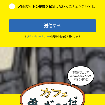
・他人の絵を勝手に投稿しないでね。
WEBサイトの掲載を希望しない人はチェックしてね
・送ってからすぐには紹介されないので、待ってて
小学6年
ね。
中学1年
・まだ読んでいない人たちに、本の内容のネタバレに
送信する
ならないよう気をつけてね。
中学2年
・キャンペーン開催中は、投稿した後の画面にバナー
※
プライバシーポリシー
の同意の上送信お願いします
中学3年
が出るので、そこから応募してね。
・ポプラ社の宣伝物で紹介させてもらうことがある
高校生以上
よ。
・かき終えたら、人を傷つけていたり、個人情報をか
きこんでいたり、字がまちがっていたりしないか、読
本を飛び出して
みんなとおしゃべり
みなおしてみてね。
できる掲示板