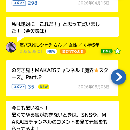
298
2026年04月15日
コメント
私は絶対に「これだ！」と思って買いまし
た！（金欠気味）
歴バス推しシャチ さん ／ 女性 ／ 小学5年
2026.08.01
わかる
NEW
読まれてるよ !!
のぞき見！MAKAI5チャンネル『魔界
スタ
ーズ』Part.2
35
2026年08月03日
コメント
NEW
今日も暑いね〜！
暑くてやる気がおきないときは、SNSや、M
AKAI5チャンネルのコメントを見て元気をも
らってるよ！