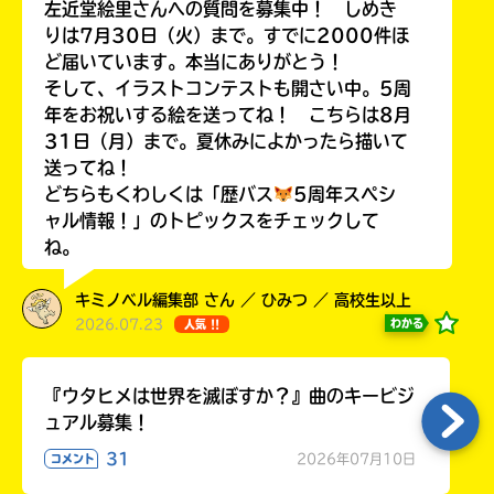
左近堂絵里さんへの質問を募集中！ しめき
りは7月30日（火）まで。すでに2000件ほ
ど届いています。本当にありがとう！
そして、イラストコンテストも開さい中。5周
年をお祝いする絵を送ってね！ こちらは8月
Loading
.
.
.
31日（月）まで。夏休みによかったら描いて
送ってね！
どちらもくわしくは「歴バス
5周年スペシ
ャル情報！」のトピックスをチェックして
ね。
キミノベル編集部 さん ／ ひみつ ／ 高校生以上
2026.07.23
わかる
人気 !!
入
力
『ウタヒメは世界を滅ぼすか？』曲のキービジ
内
ュアル募集！
容
31
に
2026年07月10日
コメント
エ