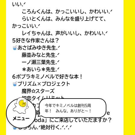
いい.ᐟ
ころんくんは、かっこいいし、かわいい.ᐟ
らいとくんは、みんなを盛り上げてて、
かっこいい.ᐟ
レイちゃんは、声がいいし、かわいい.ᐟ
5好きな作家さんは？
あさばみゆき先生.ᐟ
藤並みなと先生.ᐟ
一ノ瀬三葉先生.ᐟ
＊あいら＊先生.ᐟ
6ポプラキミノベルで好きな本！
プリズム×プロジェクト
魔界✩スターズ
初恋タイムリミット
ケモカフェ.ᐟ
今年でキミノベルは創刊5周
年！ みんな、ありがと～！
7また、喫茶(カフェでもあるけど…）「Cre
メニュー
amsea soda」にご来店していただますか？
もちろん.ᐟ絶対行く.ᐟ.ᐟ.ᐟ