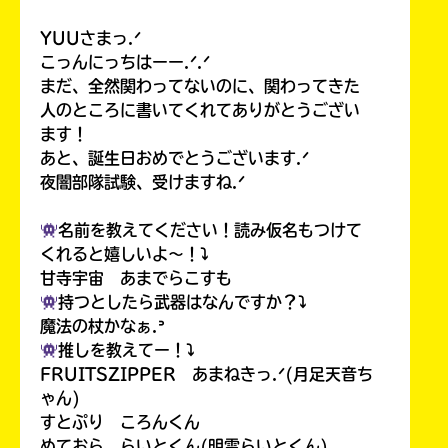
YUUさまっ.ᐟ
こっんにっちはーー.ᐟ.ᐟ
まだ、全然関わってないのに、関わってきた
人のところに書いてくれてありがとうござい
ます！
あと、誕生日おめでとうございます.ᐟ
夜闇部隊試験、受けますね.ᐟ
名前を教えてください！読み仮名もつけて
くれると嬉しいよ〜！⤵︎
甘寺宇宙 あまでらこすも
持つとしたら武器はなんですか？⤵︎
魔法の杖かなぁ.ᐣ
推しを教えてー！⤵︎
FRUITSZIPPER あまねきっ.ᐟ(月足天音ち
ゃん)
すとぷり ころんくん
めておら らいとくん(明雷らいとくん)