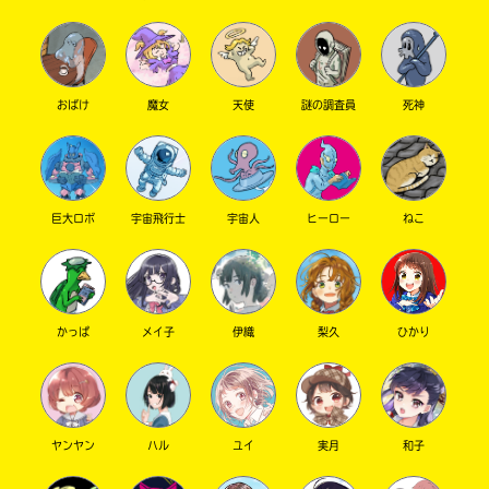
おばけ
魔女
天使
謎の調査員
死神
巨大ロボ
宇宙飛行士
宇宙人
ヒーロー
ねこ
このマチのことを
もっと知りたい
キミに
かっぱ
メイ子
伊織
梨久
ひかり
ヤンヤン
ハル
ユイ
実月
和子