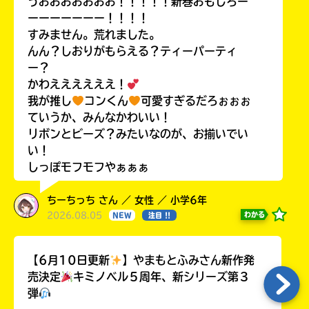
うおおおおおおお！！！！！新巻おもしろー
ーーーーーーー！！！！
すみません。荒れました。
んん？しおりがもらえる？ティーパーティ
ー？
かわええええええ！
我が推し
コンくん
可愛すぎるだろぉぉぉ
ていうか、みんなかわいい！
リボンとビーズ？みたいなのが、お揃いでい
い！
しっぽモフモフやぁぁぁ
ちーちっち さん ／ 女性 ／ 小学6年
2026.08.05
わかる
NEW
注目 !!
【6月10日更新
】やまもとふみさん新作発
売決定
キミノベル５周年、新シリーズ第３
弾