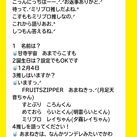
こっんにっちはーー.ᐟ.ᐟお返事ありがと.ᐟ
待って.ᐟミリプロ推しだよね.ᐣ
こすももミリプロ推しなの.ᐟ
これから語りあお.ᐣ
しつもん答えるね.ᐟ
1 名前は？
甘寺宇宙 あまでらこすも
2誕生日は？設定でもOKです
12月4日
3推しはいますか？
いますっ.ᐟ
FRUITSZIPPER あまねきっ.ᐟ(月足天
音ちゃん)
すとぷり ころんくん
めておら らいとくん(明雷らいとくん)
ミリプロ レイちゃん(夕霧レイちゃん)
4推しを語ってください！
あまねきは、なんかツンデレみたいでかわ