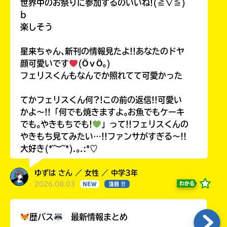
世界中のお祭りに参加するのいいね!(≧∇≦)
b
楽しそう
星来ちゃん､新刊の情報見たよ!!あなたのドヤ
顔可愛いです
(ӦｖӦ｡)
フェリスくんもなんでか照れてて可愛かった
てかフェリスくん何?!この前の返信!!可愛い
かよ〜!!「何でも焼きますよ｡お魚でもケーキ
でも｡やきもちでも!
」って!!フェリスくんの
やきもち見てみたい…!!ファンサがすぎる〜!!
大好き(*˘︶˘*).｡.:*♡
ゆずは さん ／ 女性 ／ 中学3年
2026.08.03
わかる
NEW
注目 !!
歴バス
最新情報まとめ