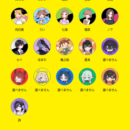
向日葵
うい
七海
瑠奈
ノア
ルイ
ほまれ
権之助
星来
選べません
選べません
選べません
選べません
選べません
選べません
詩