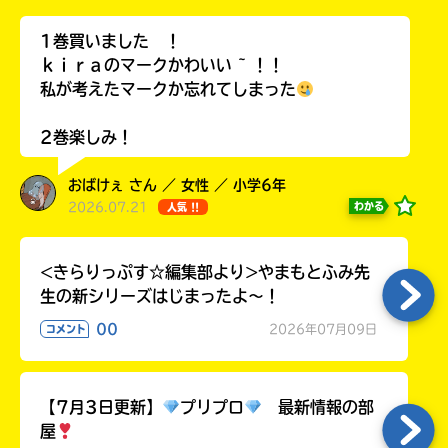
ラ
ー
1巻買いました ！
が
ｋｉｒａのマークかわいい ~ ！！
あ
私が考えたマークか忘れてしまった
る
の
2巻楽しみ！
で、
も
おばけぇ さん ／ 女性 ／ 小学6年
う
2026.07.21
わかる
人気 !!
一
度
い
確
い
<きらりっぷす☆編集部より>やまもとふみ先
え
認
生の新シリーズはじまったよ～！
し
て
00
2026年07月09日
コメント
み
て
ね
【7月3日更新】
プリプロ
最新情報の部
屋
戻