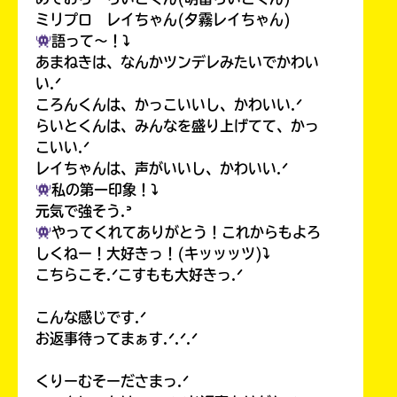
ミリプロ レイちゃん(夕霧レイちゃん)
語って〜！⤵︎
あまねきは、なんかツンデレみたいでかわい
い.ᐟ
ころんくんは、かっこいいし、かわいい.ᐟ
らいとくんは、みんなを盛り上げてて、かっ
こいい.ᐟ
レイちゃんは、声がいいし、かわいい.ᐟ
私の第一印象！⤵︎
元気で強そう.ᐣ
やってくれてありがとう！これからもよろ
しくねー！大好きっ！(キッッッツ)⤵︎
こちらこそ.ᐟこすもも大好きっ.ᐟ
こんな感じです.ᐟ
お返事待ってまぁす.ᐟ.ᐟ.ᐟ
くりーむそーださまっ.ᐟ