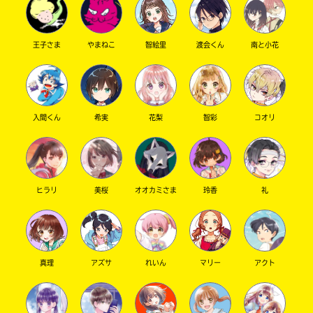
王子さま
やまねこ
智絵里
渡会くん
南と小花
キーワードから探す
入間くん
希実
花梨
智彩
コオリ
ヒラリ
美桜
オオカミさま
玲香
礼
オフィシャルアカウント
真理
アズサ
れいん
マリー
アクト
SNSでシェアする