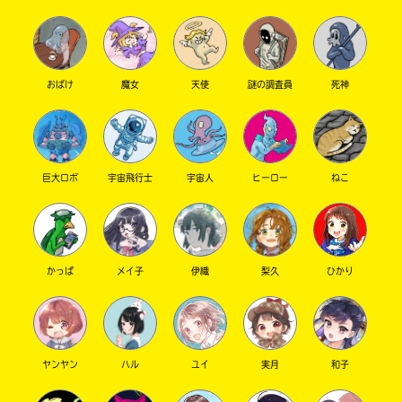
おばけ
魔女
天使
謎の調査員
死神
巨大ロボ
宇宙飛行士
宇宙人
ヒーロー
ねこ
このマチのことを
もっと知りたい
キミに
かっぱ
メイ子
伊織
梨久
ひかり
ヤンヤン
ハル
ユイ
実月
和子