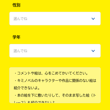
性別
選んでね
男性
学年
女性
選んでね
ひみつ
小学1年
・コメントや絵は、心をこめてかいてください。
小学2年
・キミノベルのキャラクターや作品に関係のない絵は
小学3年
紹介できないよ。
・本の絵を下に敷いたりして、そのまま写した絵（ト
小学4年
レース）も紹介できないよ。
小学5年