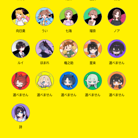
向日葵
うい
七海
瑠奈
ノア
ルイ
ほまれ
権之助
星来
選べません
選べません
選べません
選べません
選べません
選べません
詩