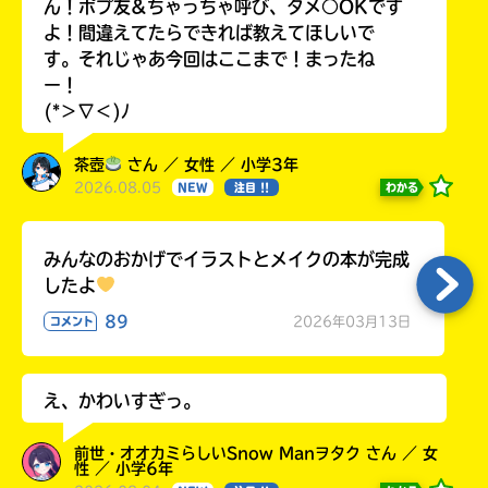
ん！ポプ友&ちゃっちゃ呼び、タメ○OKです
よ！間違えてたらできれば教えてほしいで
す。それじゃあ今回はここまで！まったね
ー！
(*＞∇＜)ﾉ
茶壺
さん ／ 女性 ／ 小学3年
2026.08.05
わかる
NEW
注目 !!
みんなのおかげでイラストとメイクの本が完成
したよ
89
2026年03月13日
コメント
え、かわいすぎっ。
前世・オオカミらしいSnow Manヲタク さん ／ 女
性 ／ 小学6年