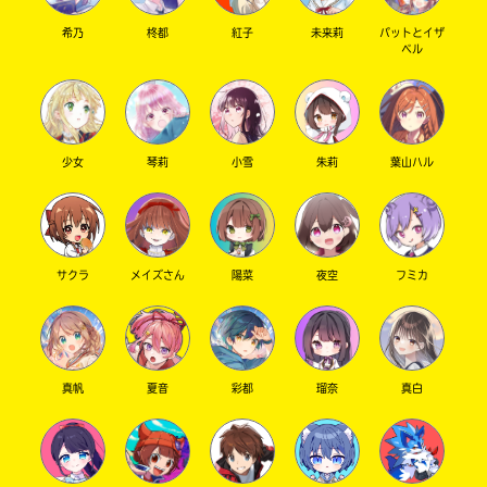
希乃
柊都
紅子
未来莉
パットとイザ
ベル
少女
琴莉
小雪
朱莉
葉山ハル
サクラ
メイズさん
陽菜
夜空
フミカ
真帆
夏音
彩都
瑠奈
真白