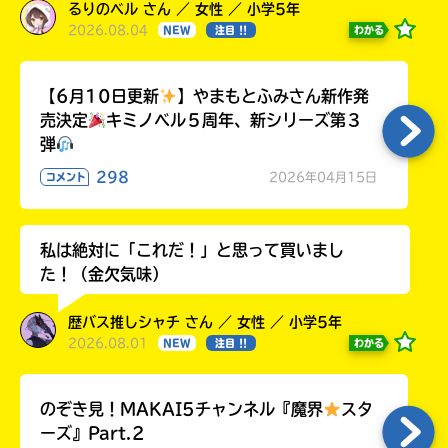
るりのベル さん ／ 女性 ／ 小学5年
2026.08.04
わかる
NEW
注目 !!
【6月10日更新
】やまもとふみさん新作発
売決定
キミノベル５周年、新シリーズ第３
弾
298
2026年04月15日
コメント
私は絶対に「これだ！」と思って買いまし
た！（金欠気味）
歴バス推しシャチ さん ／ 女性 ／ 小学5年
2026.08.01
わかる
NEW
注目 !!
のぞき見！MAKAI5チャンネル『魔界
スタ
ーズ』Part.2