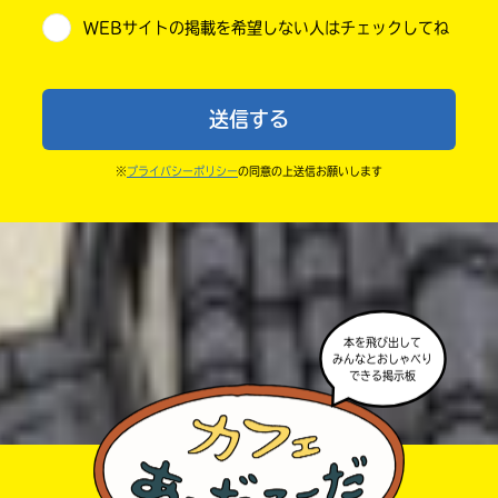
・他人の絵を勝手に投稿しないでね。
WEBサイトの掲載を希望しない人はチェックしてね
・送ってからすぐには紹介されないので、待ってて
小学6年
ね。
中学1年
・まだ読んでいない人たちに、本の内容のネタバレに
送信する
ならないよう気をつけてね。
中学2年
・キャンペーン開催中は、投稿した後の画面にバナー
※
プライバシーポリシー
の同意の上送信お願いします
中学3年
が出るので、そこから応募してね。
・ポプラ社の宣伝物で紹介させてもらうことがある
高校生以上
よ。
・かき終えたら、人を傷つけていたり、個人情報をか
きこんでいたり、字がまちがっていたりしないか、読
本を飛び出して
みんなとおしゃべり
みなおしてみてね。
できる掲示板