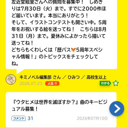
左近堂絵里さんへの質問を募集中！ しめき
りは7月30日（火）まで。すでに2000件ほ
ど届いています。本当にありがとう！
そして、イラストコンテストも開さい中。5周
年をお祝いする絵を送ってね！ こちらは8月
Loading
.
.
.
31日（月）まで。夏休みによかったら描いて
送ってね！
どちらもくわしくは「歴バス
5周年スペシ
ャル情報！」のトピックスをチェックして
ね。
キミノベル編集部 さん ／ ひみつ ／ 高校生以上
2026.07.23
わかる
人気 !!
入
力
『ウタヒメは世界を滅ぼすか？』曲のキービジ
内
ュアル募集！
容
31
2026年07月10日
コメント
に
エ