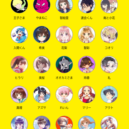
王子さま
やまねこ
智絵里
渡会くん
南と小花
キーワードから探す
入間くん
希実
花梨
智彩
コオリ
ヒラリ
美桜
オオカミさま
玲香
礼
オフィシャルアカウント
真理
アズサ
れいん
マリー
アクト
SNSでシェアする