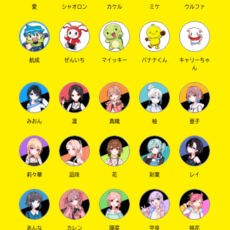
愛
シャオロン
カケル
ミケ
ウルファ
航成
ぜんいち
マイッキー
バナナくん
キャリーちゃ
ん
みおん
凛
真織
柚
亜子
莉々華
凪咲
花
彩葉
レイ
あんな
カレン
陽菜
空良
桃花