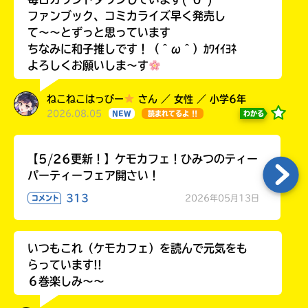
ファンブック、コミカライズ早く発売し
て〜〜とずっと思っています
ちなみに和子推しです！（＾ω＾）ｶﾜｲｲﾖﾈ
よろしくお願いしま〜す
ねこねこはっぴー
さん ／ 女性 ／ 小学6年
2026.08.05
わかる
NEW
読まれてるよ !!
【5/26更新！】ケモカフェ！ひみつのティー
パーティーフェア開さい！
313
2026年05月13日
コメント
いつもこれ（ケモカフェ）を読んで元気をも
らっています!!
６巻楽しみ～～