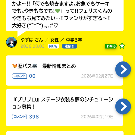
かよ〜!!「何でも焼きますよ｡お魚でもケーキ
でも｡やきもちでも!
」って!!フェリスくんの
やきもち見てみたい…!!ファンサがすぎる〜!!
大好き(*˘︶˘*).｡.:*♡
ゆずは さん ／ 女性 ／ 中学3年
2026.08.03
わかる
NEW
注目 !!
歴バス
最新情報まとめ
00
2026年02月27日
コメント
『プリプロ』ステージ衣装＆夢のシチュエーシ
ョン募集！
398
2026年02月19日
コメント