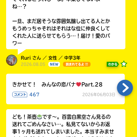
ね…？
一旦、まだ居そうな雰囲気醸し出てる人とか
もうめっちゃそれはそれはな位に仲良くして
くれた人に送らせてもらう…！届け！愛のパ
ワー
Ruri さん ／ 女性 ／ 中学3年
2026.08.05
わかる
NEW
読まれてるよ !!
きかせて！ みんなの恋バナ
Part.28
467
2026年06月03日
コメント
ども！茶壺
です～。百雲白黒空さん見るの
送れてごめんなさい…。私見てないからお返
事1ヶ月も送れてしまいました。本当すみませ