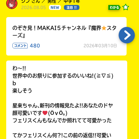
ジン さん ／ 男性 ／ 中学1年
2026.08.05
わかる
NEW
注目 !!
のぞき見！MAKAI５チャンネル『魔界
スタ
ーズ』
480
2026年03月10日
コメント
わ〜!!
世界中のお祭りに参加するのいいね!(≧∇≦)
b
楽しそう
星来ちゃん､新刊の情報見たよ!!あなたのドヤ
顔可愛いです
(ӦｖӦ｡)
フェリスくんもなんでか照れてて可愛かった
てかフェリスくん何?!この前の返信!!可愛い