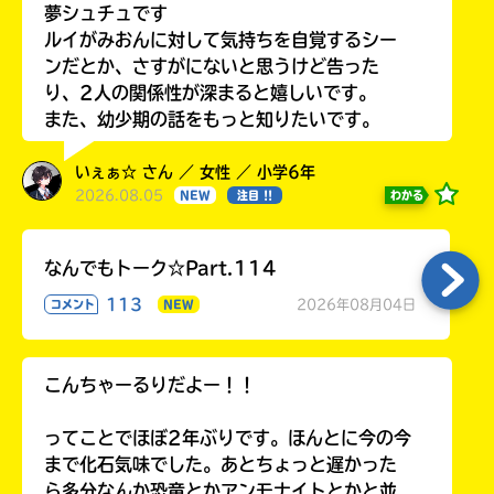
夢シュチュです
ルイがみおんに対して気持ちを自覚するシー
ンだとか、さすがにないと思うけど告った
り、2人の関係性が深まると嬉しいです。
また、幼少期の話をもっと知りたいです。
いぇぁ☆ さん ／ 女性 ／ 小学6年
2026.08.05
わかる
NEW
注目 !!
なんでもトーク☆Part.114
113
2026年08月04日
コメント
NEW
こんちゃーるりだよー！！
ってことでほぼ2年ぶりです。ほんとに今の今
まで化石気味でした。あとちょっと遅かった
ら多分なんか恐竜とかアンモナイトとかと並