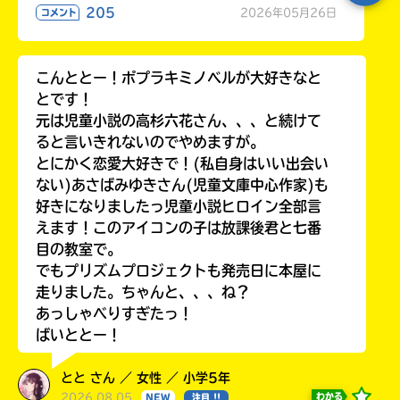
る
205
2026年05月26日
コメント
こんととー！ポプラキミノベルが大好きなと
とです！
元は児童小説の高杉六花さん、、、と続けて
ると言いきれないのでやめますが。
とにかく恋愛大好きで！(私自身はいい出会い
ない)あさばみゆきさん(児童文庫中心作家)も
好きになりましたっ児童小説ヒロイン全部言
えます！このアイコンの子は放課後君と七番
目の教室で。
でもプリズムプロジェクトも発売日に本屋に
走りました。ちゃんと、、、ね？
あっしゃべりすぎたっ！
ばいととー！
とと さん ／ 女性 ／ 小学5年
2026.08.05
わかる
NEW
注目 !!