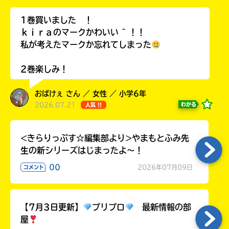
ラ
ー
1巻買いました ！
が
ｋｉｒａのマークかわいい ~ ！！
あ
私が考えたマークか忘れてしまった
る
の
2巻楽しみ！
で、
も
おばけぇ さん ／ 女性 ／ 小学6年
う
2026.07.21
わかる
人気 !!
一
度
い
確
い
<きらりっぷす☆編集部より>やまもとふみ先
え
認
生の新シリーズはじまったよ～！
し
て
00
2026年07月09日
コメント
み
て
ね
【7月3日更新】
プリプロ
最新情報の部
屋
戻