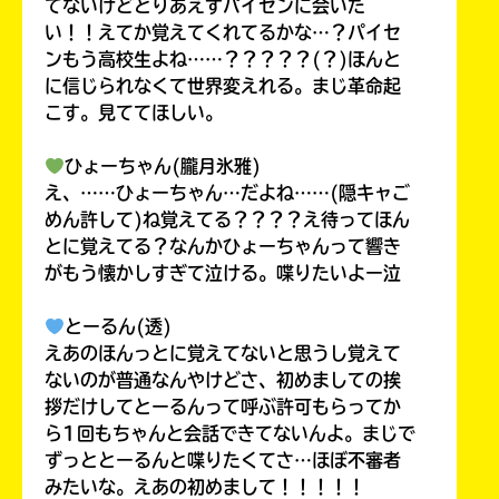
てないけどとりあえずパイセンに会いた
い！！えてか覚えてくれてるかな…？パイセ
ンもう高校生よね……？？？？？(？)ほんと
に信じられなくて世界変えれる。まじ革命起
こす。見ててほしい。
ひょーちゃん(朧月氷雅)
え、……ひょーちゃん…だよね……(隠キャご
めん許して)ね覚えてる？？？？え待ってほん
とに覚えてる？なんかひょーちゃんって響き
がもう懐かしすぎて泣ける。喋りたいよー泣
とーるん(透)
えあのほんっとに覚えてないと思うし覚えて
ないのが普通なんやけどさ、初めましての挨
拶だけしてとーるんって呼ぶ許可もらってか
ら1回もちゃんと会話できてないんよ。まじで
ずっととーるんと喋りたくてさ…ほぼ不審者
みたいな。えあの初めまして！！！！！