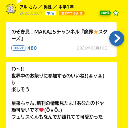
アル さん ／ 男性 ／ 中学1年
2026.08.07
わかる
NEW
読まれてるよ !!
のぞき見！MAKAI５チャンネル『魔界
スタ
ーズ』
480
2026年03月10日
コメント
わ〜!!
世界中のお祭りに参加するのいいね!(≧∇≦)
b
楽しそう
星来ちゃん､新刊の情報見たよ!!あなたのドヤ
顔可愛いです
(ӦｖӦ｡)
フェリスくんもなんでか照れてて可愛かった