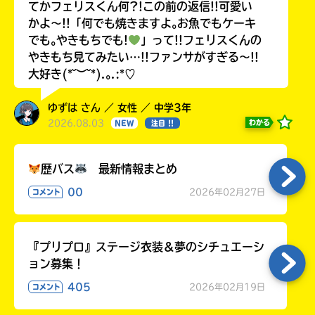
てかフェリスくん何?!この前の返信!!可愛い
かよ〜!!「何でも焼きますよ｡お魚でもケーキ
でも｡やきもちでも!
」って!!フェリスくんの
やきもち見てみたい…!!ファンサがすぎる〜!!
大好き(*˘︶˘*).｡.:*♡
ゆずは さん ／ 女性 ／ 中学3年
2026.08.03
わかる
NEW
注目 !!
歴バス
最新情報まとめ
00
2026年02月27日
コメント
『プリプロ』ステージ衣装＆夢のシチュエーシ
ョン募集！
405
2026年02月19日
コメント