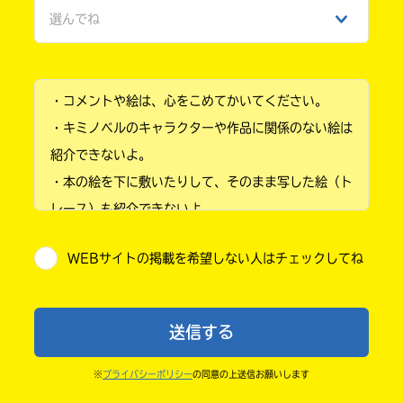
選んでね
ひみつ
小学1年
・コメントや絵は、心をこめてかいてください。
小学2年
・キミノベルのキャラクターや作品に関係のない絵は
小学3年
紹介できないよ。
・本の絵を下に敷いたりして、そのまま写した絵（ト
小学4年
レース）も紹介できないよ。
小学5年
・他人の絵を勝手に投稿しないでね。
WEBサイトの掲載を希望しない人はチェックしてね
・送ってからすぐには紹介されないので、待ってて
小学6年
ね。
中学1年
・まだ読んでいない人たちに、本の内容のネタバレに
送信する
ならないよう気をつけてね。
中学2年
・キャンペーン開催中は、投稿した後の画面にバナー
※
プライバシーポリシー
の同意の上送信お願いします
中学3年
が出るので、そこから応募してね。