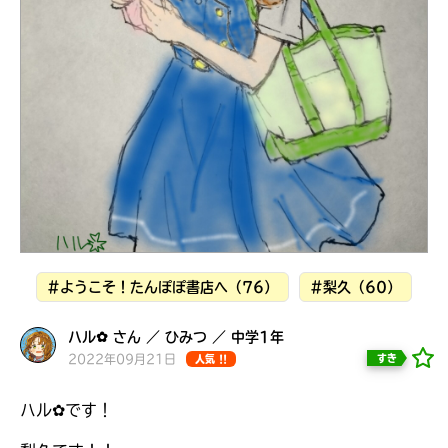
見つかる
#ようこそ！たんぽぽ書店へ（76）
#梨久（60）
ハル✿ さん ／ ひみつ ／ 中学1年
2022年09月21日
すき
人気 !!
本を飛び出して
みんなとおしゃべり
ハル✿です！
できる掲示板