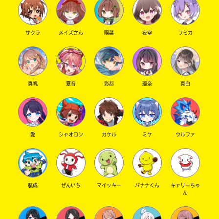
サクラ
メイズさん
陽菜
夜空
フミカ
真帆
夏音
彩都
瑠奈
真白
愛
シャオロン
カケル
ミケ
ウルファ
航成
ぜんいち
マイッキー
バナナくん
キャリーちゃ
ん