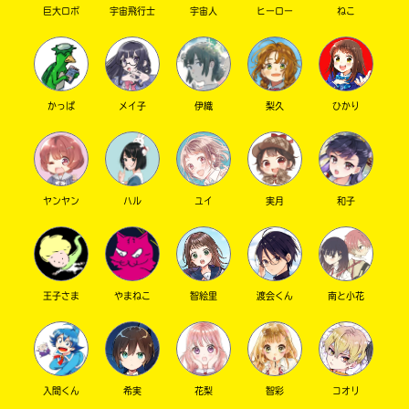
巨大ロボ
宇宙飛行士
宇宙人
ヒーロー
ねこ
キーワードから探す
かっぱ
メイ子
伊織
梨久
ひかり
ヤンヤン
ハル
ユイ
実月
和子
オフィシャルアカウント
王子さま
やまねこ
智絵里
渡会くん
南と小花
SNSでシェアする
入間くん
希実
花梨
智彩
コオリ