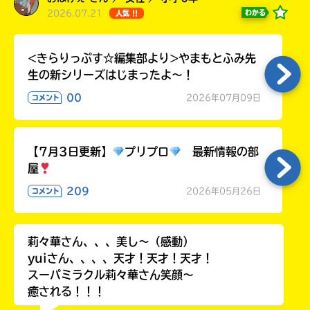
る
2026.07.21
わかる
人気 !!
<きらりっぷす☆編集部より>やまもとふみ先
生の新シリーズはじまったよ～！
00
2026年07月09日
コメント
【7月3日更新】
プリプロ
最新情報の部
屋
209
2026年05月26日
コメント
莉々華さん、、、美し〜（感動）
yuiさん、、、、天才！天才！天才！
スーパミラクル莉々華さん笑顔〜
癒される！！！