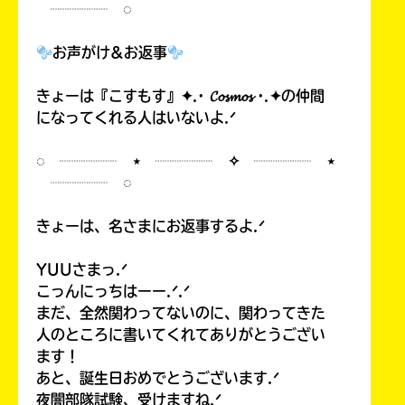
┈┈┈┈ ◌
お声がけ&お返事
きょーは『こすもす』✦.· 𝓒𝓸𝓼𝓶𝓸𝓼 ·.✦の仲間
になってくれる人はいないよ.ᐟ
◌ ┈┈┈┈ ⋆ ┈┈┈┈ ✧ ┈┈┈┈ ⋆
┈┈┈┈ ◌
きょーは、名さまにお返事するよ.ᐟ
YUUさまっ.ᐟ
こっんにっちはーー.ᐟ.ᐟ
まだ、全然関わってないのに、関わってきた
人のところに書いてくれてありがとうござい
ます！
あと、誕生日おめでとうございます.ᐟ
夜闇部隊試験、受けますね.ᐟ