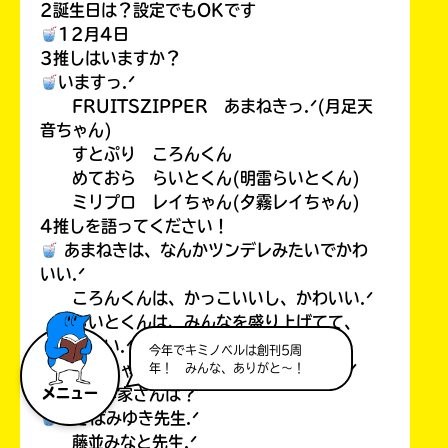
2誕生日は？設定でもOKです
12月4日
3推しはいますか？
いますっ.ᐟ
FRUITSZIPPER あまねきっ.ᐟ(月足天
音ちゃん)
すとぷり ころんくん
めておら らいとくん(明雷らいとくん)
ミリプロ レイちゃん(夕霧レイちゃん)
4推しを語ってください！
あまねきは、なんかツンデレみたいでかわ
いい.ᐟ
ころんくんは、かっこいいし、かわいい.ᐟ
らいとくんは、みんなを盛り上げてて、
かっこいい.ᐟ
今年でキミノベルは創刊5周
年！ みんな、ありがと～！
レイちゃんは、声がいいし、かわいい.ᐟ
5好きな作家さんは？
メニュー
あさばみゆき先生.ᐟ
藤並みなと先生.ᐟ