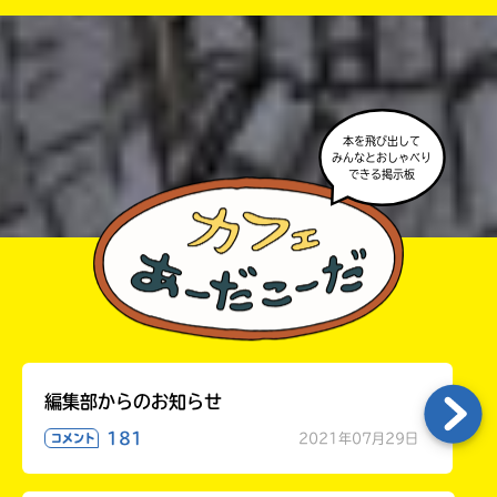
・ポプラ社の宣伝物で紹介させてもらうことがある
高校生以上
よ。
・かき終えたら、人を傷つけていたり、個人情報をか
きこんでいたり、字がまちがっていたりしないか、読
本を飛び出して
みんなとおしゃべり
みなおしてみてね。
できる掲示板
編集部からのお知らせ
181
2021年07月29日
コメント