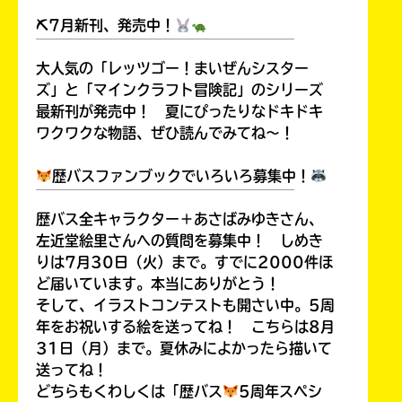
⛏7月新刊、発売中！
￣￣￣￣￣￣￣￣￣￣￣￣￣￣￣￣￣￣
大人気の「レッツゴー！まいぜんシスター
ズ」と「マインクラフト冒険記」のシリーズ
Loading
.
.
.
最新刊が発売中！ 夏にぴったりなドキドキ
ワクワクな物語、ぜひ読んでみてね～！
歴バスファンブックでいろいろ募集中！
￣￣￣￣￣￣￣￣￣￣￣￣￣￣￣￣￣￣
歴バス全キャラクター＋あさばみゆきさん、
左近堂絵里さんへの質問を募集中！ しめき
りは7月30日（火）まで。すでに2000件ほ
ど届いています。本当にありがとう！
入
そして、イラストコンテストも開さい中。5周
力
年をお祝いする絵を送ってね！ こちらは8月
内
31日（月）まで。夏休みによかったら描いて
容
送ってね！
に
どちらもくわしくは「歴バス
5周年スペシ
エ