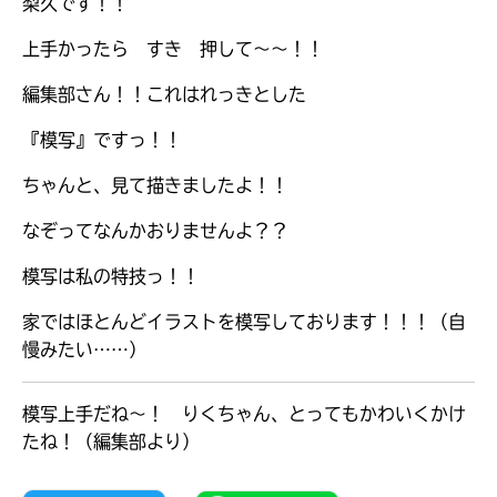
梨久です！！
上手かったら すき 押して〜〜！！
編集部さん！！これはれっきとした
『模写』ですっ！！
ちゃんと、見て描きましたよ！！
なぞってなんかおりませんよ？？
模写は私の特技っ！！
家ではほとんどイラストを模写しております！！！（自
慢みたい……）
大人気
シリーズに
出会える
模写上手だね～！ りくちゃん、とってもかわいくかけ
たね！（編集部より）