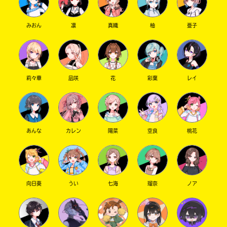
みおん
凛
真織
柚
亜子
莉々華
凪咲
花
彩葉
レイ
あんな
カレン
陽菜
空良
桃花
向日葵
うい
七海
瑠奈
ノア