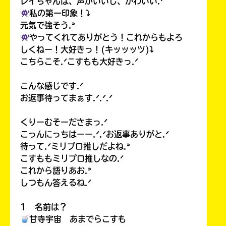
レイちゃんは、声がいいし、かわいい.ᐟ
私の第一印象！⤵︎
元気で強そう.ᐣ
やってくれてありがとう！これからもよろ
しくねー！大好きっ！(キッッッツ)⤵︎
こちらこそ.ᐟこすもも大好きっ.ᐟ
こんな感じです.ᐟ
お返事待ってまぁす.ᐟ.ᐟ.ᐟ
くりーむそーださまっ.ᐟ
こっんにっちはーー.ᐟ.ᐟお返事ありがと.ᐟ
待って.ᐟミリプロ推しだよね.ᐣ
こすももミリプロ推しなの.ᐟ
これから語りあお.ᐣ
しつもん答えるね.ᐟ
1 名前は？
甘寺宇宙 あまでらこすも