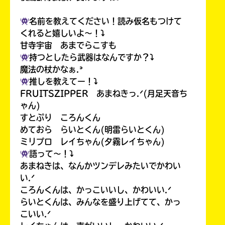
名前を教えてください！読み仮名もつけて
くれると嬉しいよ〜！⤵︎
甘寺宇宙 あまでらこすも
持つとしたら武器はなんですか？⤵︎
魔法の杖かなぁ.ᐣ
推しを教えてー！⤵︎
FRUITSZIPPER あまねきっ.ᐟ(月足天音ち
ゃん)
すとぷり ころんくん
めておら らいとくん(明雷らいとくん)
ミリプロ レイちゃん(夕霧レイちゃん)
語って〜！⤵︎
あまねきは、なんかツンデレみたいでかわい
い.ᐟ
ころんくんは、かっこいいし、かわいい.ᐟ
らいとくんは、みんなを盛り上げてて、かっ
こいい.ᐟ