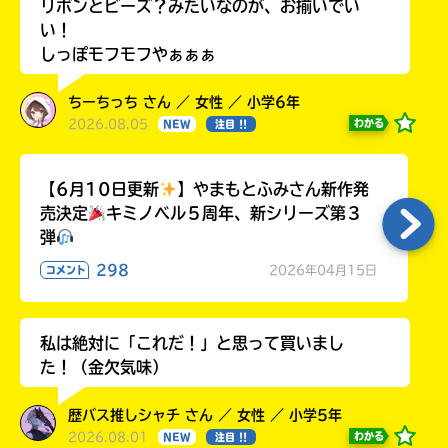
リボンとビーズ？みたいなのが、お揃いでい
い！
しっぽモフモフやぁぁぁ
ちーちっち さん ／ 女性 ／ 小学6年
2026.08.05
わかる
NEW
注目 !!
【6月10日更新
】やまもとふみさん新作発
売決定
キミノベル５周年、新シリーズ第３
弾
298
2026年04月15日
コメント
私は絶対に「これだ！」と思って買いまし
た！（金欠気味）
歴バス推しシャチ さん ／ 女性 ／ 小学5年
2026.08.01
わかる
NEW
注目 !!