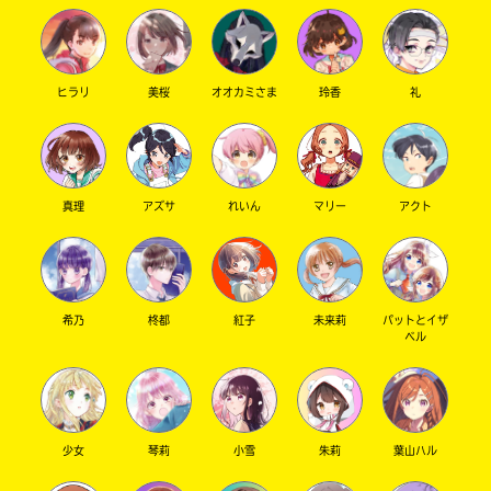
ヒラリ
美桜
オオカミさま
玲香
礼
真理
アズサ
れいん
マリー
アクト
希乃
柊都
紅子
未来莉
パットとイザ
ベル
少女
琴莉
小雪
朱莉
葉山ハル