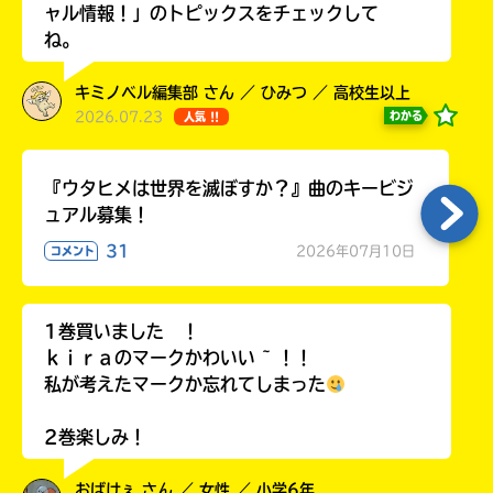
ャル情報！」のトピックスをチェックして
ラ
ね。
ー
が
あ
キミノベル編集部 さん ／ ひみつ ／ 高校生以上
る
2026.07.23
わかる
人気 !!
の
で、
も
『ウタヒメは世界を滅ぼすか？』曲のキービジ
う
ュアル募集！
一
31
2026年07月10日
コメント
度
い
確
い
え
認
1巻買いました ！
し
ｋｉｒａのマークかわいい ~ ！！
て
私が考えたマークか忘れてしまった
み
て
ね
2巻楽しみ！
戻
おばけぇ さん ／ 女性 ／ 小学6年