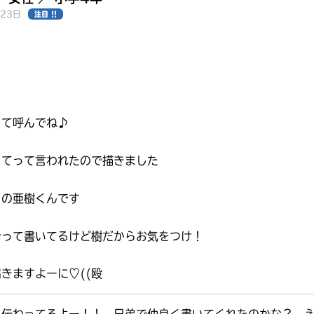
月23日
注目 !!
って呼んでね♪
ってって言われたので描きました
ょの亜樹くんです
希って書いてるけど樹だからお気をつけ！
みんなの絵が
きますよーに♡((殴
見られる
ギャラリー