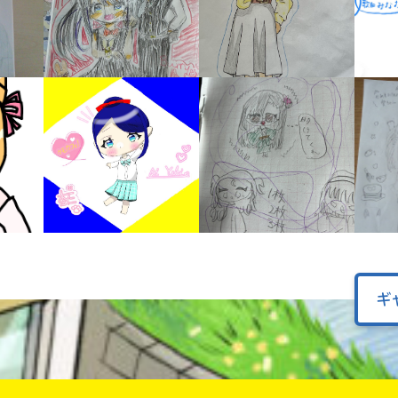
オフィシャルアカウント
ラ
ー
が
あ
Loading
.
.
.
る
の
で、
も
SNSでシェアする
う
一
度
い
確
い
え
認
し
て
ギ
み
て
ね