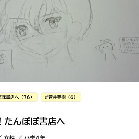
読みたい本が
見つかる
ぽぽ書店へ（76）
#菅井亜樹（6）
！たんぽぽ書店へ
大人気
シリーズに
出会える
／ 女性 ／ 小学4年