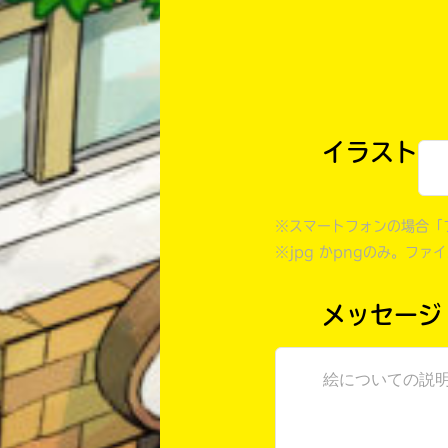
イラスト
※スマートフォンの場合「
※jpg かpngのみ。ファ
メッセージ