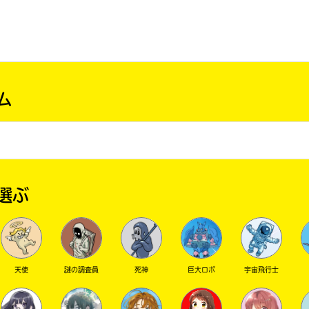
ム
選ぶ
天使
謎の調査員
死神
巨大ロボ
宇宙飛行士