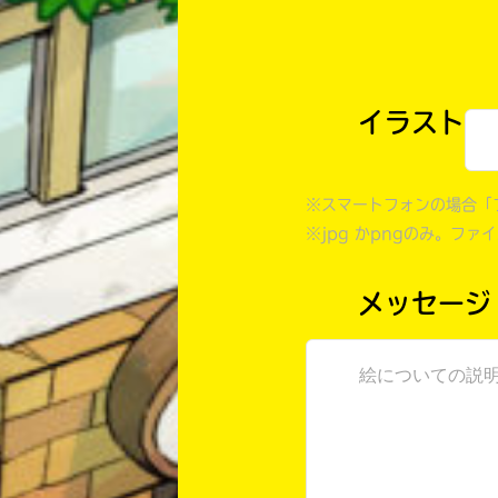
イラスト
※スマートフォンの場合「
※jpg かpngのみ。ファ
メッセージ