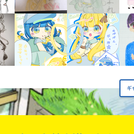
オフィシャルアカウント
ラ
ー
が
あ
Loading
.
.
.
る
の
で、
も
SNSでシェアする
う
一
度
い
確
い
え
認
ギ
し
て
み
て
ね