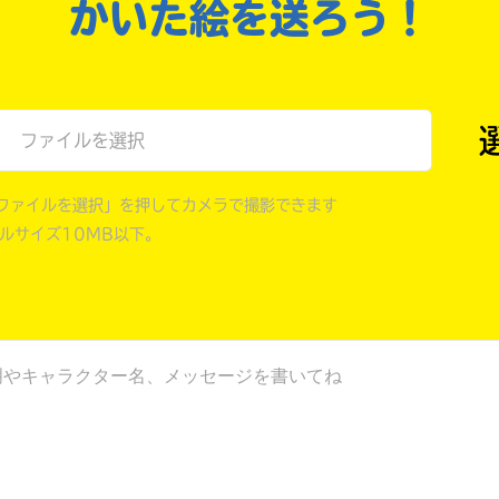
戻る
かいた絵を送ろう！
ファイルを選択
ファイルを選択」を押してカメラで撮影できます
イルサイズ10MB以下。