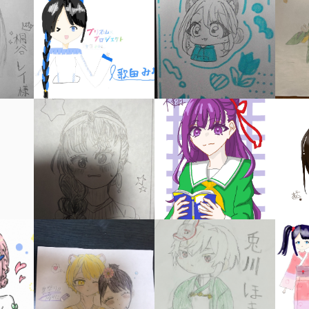
キーワードから探す
入
力
内
容
に
エ