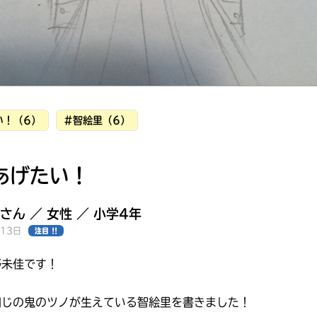
い！（6）
#智絵里（6）
あげたい！
さん ／ 女性 ／ 小学4年
月13日
注目 !!
野未佳です！
みんなの絵が
見られる
ギャラリー
同じの鬼のツノが生えている智絵里を書きました！