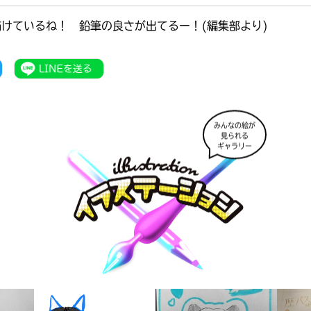
けているね！ 鉛筆の良さが出てるー！(編集部より)
みんなの絵が
見られる
ギャラリー
書店に届いた
みんなからのお手紙が
読める