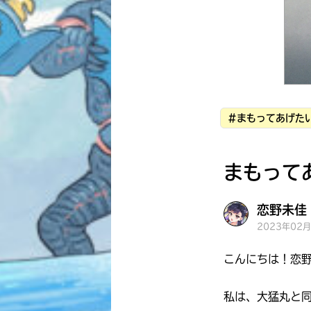
#まもってあげた
まもって
恋野未佳 
2023年02
こんにちは！恋
私は、大猛丸と