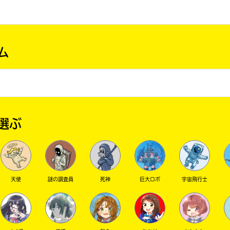
ム
選ぶ
天使
謎の調査員
死神
巨大ロボ
宇宙飛行士