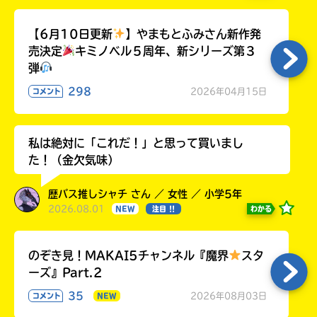
【6月10日更新
】やまもとふみさん新作発
売決定
キミノベル５周年、新シリーズ第３
弾
298
2026年04月15日
コメント
私は絶対に「これだ！」と思って買いまし
た！（金欠気味）
歴バス推しシャチ さん ／ 女性 ／ 小学5年
2026.08.01
わかる
NEW
注目 !!
のぞき見！MAKAI5チャンネル『魔界
スタ
ーズ』Part.2
35
2026年08月03日
コメント
NEW