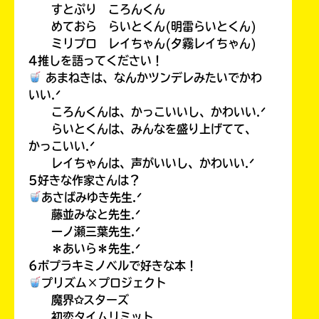
すとぷり ころんくん
めておら らいとくん(明雷らいとくん)
ミリプロ レイちゃん(夕霧レイちゃん)
4推しを語ってください！
あまねきは、なんかツンデレみたいでかわ
いい.ᐟ
ころんくんは、かっこいいし、かわいい.ᐟ
らいとくんは、みんなを盛り上げてて、
かっこいい.ᐟ
レイちゃんは、声がいいし、かわいい.ᐟ
5好きな作家さんは？
あさばみゆき先生.ᐟ
藤並みなと先生.ᐟ
一ノ瀬三葉先生.ᐟ
＊あいら＊先生.ᐟ
6ポプラキミノベルで好きな本！
プリズム×プロジェクト
魔界✩スターズ
初恋タイムリミット