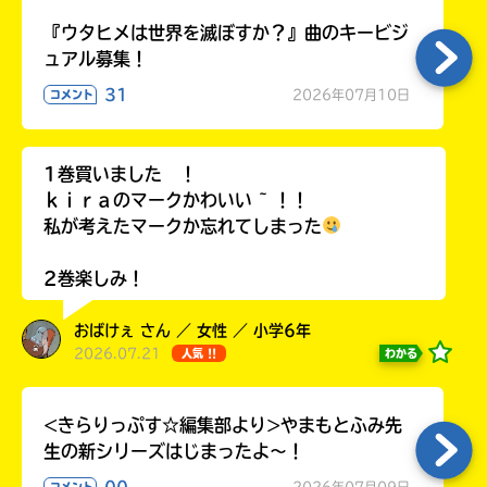
『ウタヒメは世界を滅ぼすか？』曲のキービジ
ュアル募集！
31
2026年07月10日
コメント
Loading
.
.
.
1巻買いました ！
ｋｉｒａのマークかわいい ~ ！！
私が考えたマークか忘れてしまった
2巻楽しみ！
おばけぇ さん ／ 女性 ／ 小学6年
2026.07.21
わかる
入
人気 !!
力
内
<きらりっぷす☆編集部より>やまもとふみ先
容
生の新シリーズはじまったよ～！
に
エ
00
2026年07月09日
コメント