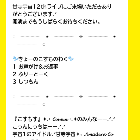
甘寺宇宙12thライブにご来場いただきあり
がとうございます.ᐟ
開演までもうしばらくお待ちください。
◌ ┈┈┈┈ ⋆ ┈┈┈┈ ✧ ┈┈┈┈ ⋆
┈┈┈┈ ◌
きょーのこすものわく
1 お声がけ&お返事
2 ふりーとーく
3 しつもん
◌ ┈┈┈┈ ⋆ ┈┈┈┈ ✧ ┈┈┈┈ ⋆
┈┈┈┈ ◌
『こすもす』✦.· 𝓒𝓸𝓼𝓶𝓸𝓼 ·.✦のみんなーー.ᐟ.ᐟ
こっんにっちはーー.ᐟ.ᐟ
宇宙1のアイドル.ᐟ甘寺宇宙✧₊ 𝓐𝓶𝓪𝓭𝓮𝓻𝓪 𝓒𝓸