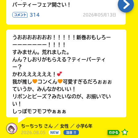
パーティーフェア開さい！
314
2026年05月13日
コメント
うおおおおおおお！！！！！新巻おもしろー
ーーーーーーー！！！！
すみません。荒れました。
んん？しおりがもらえる？ティーパーティ
ー？
かわええええええ！
我が推し
コンくん
可愛すぎるだろぉぉぉ
ていうか、みんなかわいい！
リボンとビーズ？みたいなのが、お揃いでい
い！
しっぽモフモフやぁぁぁ
ちーちっち さん ／ 女性 ／ 小学6年
2026.08.05
わかる
NEW
注目 !!