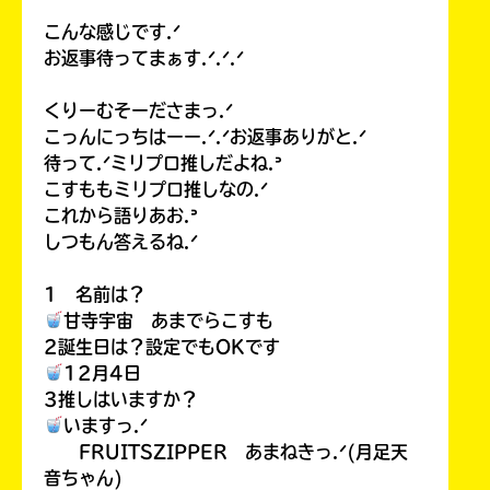
こんな感じです.ᐟ
お返事待ってまぁす.ᐟ.ᐟ.ᐟ
くりーむそーださまっ.ᐟ
こっんにっちはーー.ᐟ.ᐟお返事ありがと.ᐟ
待って.ᐟミリプロ推しだよね.ᐣ
こすももミリプロ推しなの.ᐟ
これから語りあお.ᐣ
しつもん答えるね.ᐟ
1 名前は？
甘寺宇宙 あまでらこすも
2誕生日は？設定でもOKです
12月4日
3推しはいますか？
いますっ.ᐟ
FRUITSZIPPER あまねきっ.ᐟ(月足天
音ちゃん)