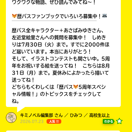
ワクワクな物語、ぜひ読んでみてね～！
歴バスファンブックでいろいろ募集中！
￣￣￣￣￣￣￣￣￣￣￣￣￣￣￣￣￣￣
歴バス全キャラクター＋あさばみゆきさん、
左近堂絵里さんへの質問を募集中！ しめき
りは7月30日（火）まで。すでに2000件ほ
ど届いています。本当にありがとう！
そして、イラストコンテストも開さい中。5周
年をお祝いする絵を送ってね！ こちらは8月
31日（月）まで。夏休みによかったら描いて
送ってね！
どちらもくわしくは「歴バス
5周年スペシ
ャル情報！」のトピックスをチェックして
ね。
キミノベル編集部 さん ／ ひみつ ／ 高校生以上
2026.07.23
わかる
人気 !!