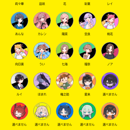
莉々華
凪咲
花
彩葉
レイ
あんな
カレン
陽菜
空良
桃花
向日葵
うい
七海
瑠奈
ノア
ルイ
ほまれ
権之助
星来
選べません
選べません
選べません
選べません
選べません
選べません