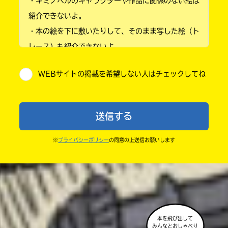
・キミノベルのキャラクターや作品に関係のない絵は
小学3年
紹介できないよ。
・本の絵を下に敷いたりして、そのまま写した絵（ト
小学4年
レース）も紹介できないよ。
小学5年
・他人の絵を勝手に投稿しないでね。
WEBサイトの掲載を希望しない人はチェックしてね
・送ってからすぐには紹介されないので、待ってて
小学6年
ね。
中学1年
・まだ読んでいない人たちに、本の内容のネタバレに
送信する
ならないよう気をつけてね。
中学2年
・キャンペーン開催中は、投稿した後の画面にバナー
※
プライバシーポリシー
の同意の上送信お願いします
中学3年
が出るので、そこから応募してね。
・ポプラ社の宣伝物で紹介させてもらうことがある
高校生以上
よ。
・かき終えたら、人を傷つけていたり、個人情報をか
きこんでいたり、字がまちがっていたりしないか、読
本を飛び出して