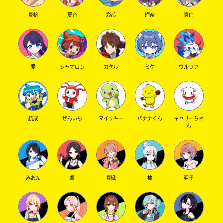
真帆
夏音
彩都
瑠奈
真白
愛
シャオロン
カケル
ミケ
ウルファ
航成
ぜんいち
マイッキー
バナナくん
キャリーちゃ
ん
みおん
凛
真織
柚
亜子