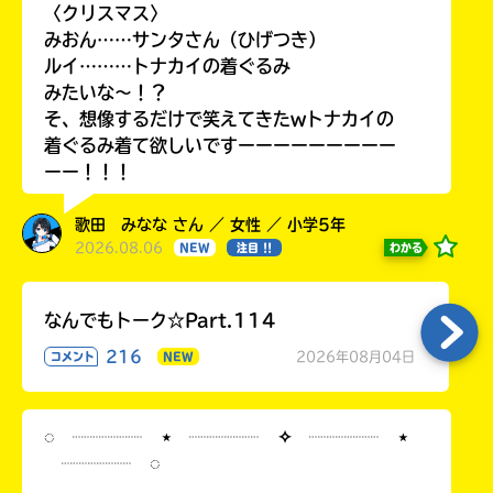
〈クリスマス〉
みおん……サンタさん（ひげつき）
ルイ………トナカイの着ぐるみ
みたいな〜！？
そ、想像するだけで笑えてきたwトナカイの
着ぐるみ着て欲しいですーーーーーーーーー
ーー！！！
歌田 みなな さん ／ 女性 ／ 小学5年
2026.08.06
わかる
NEW
注目 !!
なんでもトーク☆Part.114
216
2026年08月04日
コメント
NEW
◌ ┈┈┈┈ ⋆ ┈┈┈┈ ✧ ┈┈┈┈ ⋆
┈┈┈┈ ◌