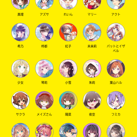
真理
アズサ
れいん
マリー
アクト
キーワードから探す
希乃
柊都
紅子
未来莉
パットとイザ
ベル
少女
琴莉
小雪
朱莉
葉山ハル
オフィシャルアカウント
サクラ
メイズさん
陽菜
夜空
フミカ
SNSでシェアする