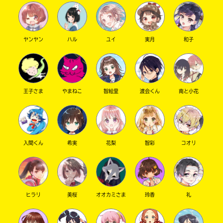
ヤンヤン
ハル
ユイ
実月
和子
王子さま
やまねこ
智絵里
渡会くん
南と小花
このマチのことを
もっと知りたい
キミに
入間くん
希実
花梨
智彩
コオリ
ヒラリ
美桜
オオカミさま
玲香
礼