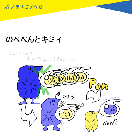
MENU
のべぺんとキミィ
読みたい本が