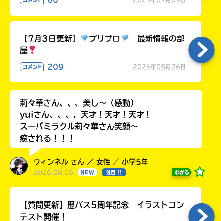
ラ
ー
が
【7月3日更新】
プリプロ
最新情報の部
あ
屋
る
の
209
2026年05月26日
コメント
で、
も
う
莉々華さん、、、美し〜（感動）
一
yuiさん、、、、天才！天才！天才！
度
い
スーパミラクル莉々華さん笑顔〜
確
い
え
癒される！！！
認
し
て
ウィンネル さん ／ 女性 ／ 小学5年
み
2026.08.06
わかる
NEW
注目 !!
て
ね
【質問更新】歴バス5周年記念 イラストコン
テスト開催！
戻