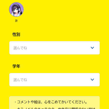
詩
性別
選んでね
男性
学年
女性
選んでね
ひみつ
小学1年
・コメントや絵は、心をこめてかいてください。
小学2年