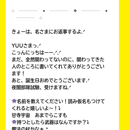
◌ ┈┈┈┈ ⋆ ┈┈┈┈ ✧ ┈┈┈┈ ⋆
┈┈┈┈ ◌
きょーは、名さまにお返事するよ.ᐟ
YUUさまっ.ᐟ
こっんにっちはーー.ᐟ.ᐟ
まだ、全然関わってないのに、関わってきた
人のところに書いてくれてありがとうござい
ます！
あと、誕生日おめでとうございます.ᐟ
夜闇部隊試験、受けますね.ᐟ
名前を教えてください！読み仮名もつけて
くれると嬉しいよ〜！⤵︎
甘寺宇宙 あまでらこすも
持つとしたら武器はなんですか？⤵︎
魔法の杖かなぁ.ᐣ