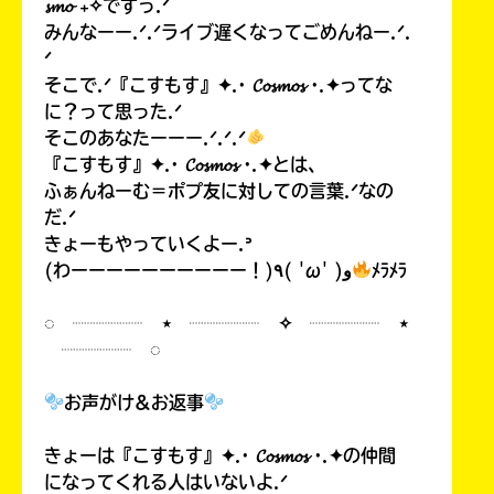
𝓼𝓶𝓸 ₊✧ですっ.ᐟ
みんなーー.ᐟ.ᐟライブ遅くなってごめんねー.ᐟ.
ᐟ
そこで.ᐟ『こすもす』✦.· 𝓒𝓸𝓼𝓶𝓸𝓼 ·.✦ってな
に？って思った.ᐟ
そこのあなたーーー.ᐟ.ᐟ.ᐟ
『こすもす』✦.· 𝓒𝓸𝓼𝓶𝓸𝓼 ·.✦とは、
ふぁんねーむ＝ポプ友に対しての言葉.ᐟなの
だ.ᐟ
きょーもやっていくよー.ᐣ
(わーーーーーーーーーー！)٩( 'ω' )و
ﾒﾗﾒﾗ
◌ ┈┈┈┈ ⋆ ┈┈┈┈ ✧ ┈┈┈┈ ⋆
┈┈┈┈ ◌
お声がけ&お返事
きょーは『こすもす』✦.· 𝓒𝓸𝓼𝓶𝓸𝓼 ·.✦の仲間
になってくれる人はいないよ.ᐟ