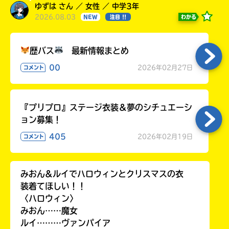
ゆずは さん ／ 女性 ／ 中学3年
2026.08.03
わかる
NEW
注目 !!
歴バス
最新情報まとめ
00
2026年02月27日
コメント
『プリプロ』ステージ衣装＆夢のシチュエーシ
ョン募集！
405
2026年02月19日
コメント
みおん&ルイでハロウィンとクリスマスの衣
装着てほしい！！
〈ハロウィン〉
みおん……魔女
ルイ………ヴァンパイア