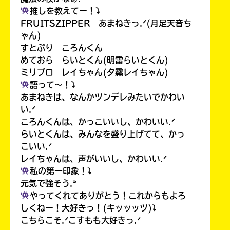
推しを教えてー！⤵︎
FRUITSZIPPER あまねきっ.ᐟ(月足天音ち
ゃん)
すとぷり ころんくん
めておら らいとくん(明雷らいとくん)
ミリプロ レイちゃん(夕霧レイちゃん)
語って〜！⤵︎
あまねきは、なんかツンデレみたいでかわい
い.ᐟ
ころんくんは、かっこいいし、かわいい.ᐟ
らいとくんは、みんなを盛り上げてて、かっ
こいい.ᐟ
レイちゃんは、声がいいし、かわいい.ᐟ
私の第一印象！⤵︎
元気で強そう.ᐣ
やってくれてありがとう！これからもよろ
しくねー！大好きっ！(キッッッツ)⤵︎
こちらこそ.ᐟこすもも大好きっ.ᐟ