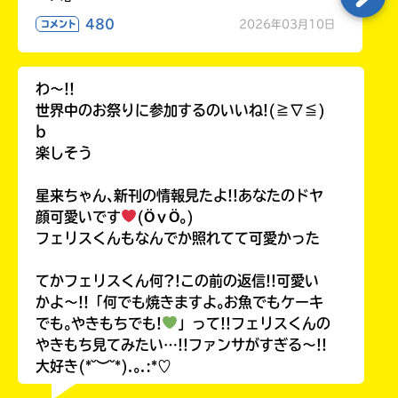
480
2026年03月10日
コメント
わ〜!!
世界中のお祭りに参加するのいいね!(≧∇≦)
b
楽しそう
星来ちゃん､新刊の情報見たよ!!あなたのドヤ
顔可愛いです
(ӦｖӦ｡)
フェリスくんもなんでか照れてて可愛かった
てかフェリスくん何?!この前の返信!!可愛い
かよ〜!!「何でも焼きますよ｡お魚でもケーキ
でも｡やきもちでも!
」って!!フェリスくんの
やきもち見てみたい…!!ファンサがすぎる〜!!
大好き(*˘︶˘*).｡.:*♡