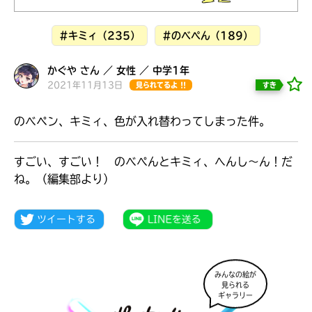
見つかる
#キミィ（235）
#のべぺん（189）
かぐや さん ／ 女性 ／ 中学1年
2021年11月13日
すき
見られてるよ !!
のべペン、キミィ、色が入れ替わってしまった件。
すごい、すごい！ のべぺんとキミィ、へんし～ん！だ
ね。（編集部より）
本を飛び出して
みんなとおしゃべり
みんなの絵が
できる掲示板
見られる
ギャラリー