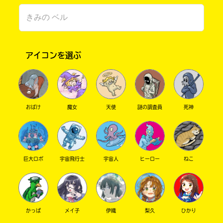
アイコンを選ぶ
おばけ
魔女
天使
謎の調査員
死神
書店に届いた
みんなからのお手紙が
読める
巨大ロボ
宇宙飛行士
宇宙人
ヒーロー
ねこ
かっぱ
メイ子
伊織
梨久
ひかり