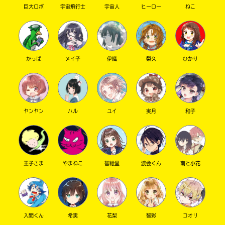
巨大ロボ
宇宙飛行士
宇宙人
ヒーロー
ねこ
かっぱ
メイ子
伊織
梨久
ひかり
ヤンヤン
ハル
ユイ
実月
和子
このマチのことを
もっと知りたい
キミに
王子さま
やまねこ
智絵里
渡会くん
南と小花
入間くん
希実
花梨
智彩
コオリ