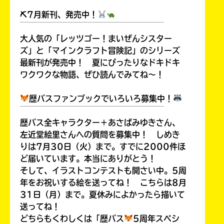
⛏7月新刊、発売中！
￣￣￣￣￣￣￣￣￣￣￣￣￣￣￣￣￣￣
大人気の「レッツゴー！まいぜんシスター
ズ」と「マインクラフト冒険記」のシリーズ
最新刊が発売中！ 夏にぴったりなドキドキ
ワクワクな物語、ぜひ読んでみてね～！
歴バスファンブックでいろいろ募集中！
￣￣￣￣￣￣￣￣￣￣￣￣￣￣￣￣￣￣
歴バス全キャラクター＋あさばみゆきさん、
左近堂絵里さんへの質問を募集中！ しめき
りは7月30日（火）まで。すでに2000件ほ
ど届いています。本当にありがとう！
そして、イラストコンテストも開さい中。5周
年をお祝いする絵を送ってね！ こちらは8月
31日（月）まで。夏休みによかったら描いて
送ってね！
どちらもくわしくは「歴バス
5周年スペシ