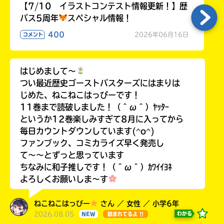
【7/10 イラストコンテスト情報更新！】歴
バス5周年
スペシャル情報！
400
2026年06月16日
コメント
はじめまして〜
つい最近歴史ゴーストバスターズにはまりは
じめた、ねこねこはっぴーです！
11巻まで読破しました！（＾ω＾）ﾔｯﾀｰ
というか12巻楽しみすぎて8月に入ってから
毎日カウントダウンしています(^o^)
ファンブック、コミカライズ早く発売し
て〜〜とずっと思っています
ちなみに和子推しです！（＾ω＾）ｶﾜｲｲﾖﾈ
よろしくお願いしま〜す
ねこねこはっぴー
さん ／ 女性 ／ 小学6年
2026.08.05
わかる
NEW
読まれてるよ !!