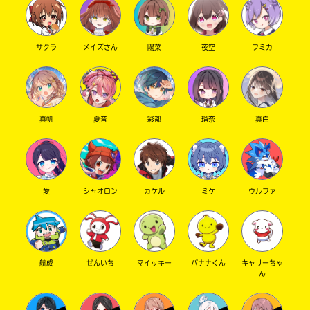
サクラ
メイズさん
陽菜
夜空
フミカ
真帆
夏音
彩都
瑠奈
真白
愛
シャオロン
カケル
ミケ
ウルファ
航成
ぜんいち
マイッキー
バナナくん
キャリーちゃ
ん