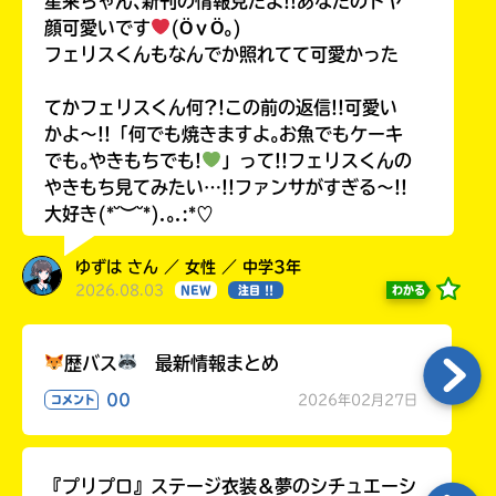
星来ちゃん､新刊の情報見たよ!!あなたのドヤ
顔可愛いです
(ӦｖӦ｡)
フェリスくんもなんでか照れてて可愛かった
てかフェリスくん何?!この前の返信!!可愛い
かよ〜!!「何でも焼きますよ｡お魚でもケーキ
でも｡やきもちでも!
」って!!フェリスくんの
やきもち見てみたい…!!ファンサがすぎる〜!!
大好き(*˘︶˘*).｡.:*♡
ゆずは さん ／ 女性 ／ 中学3年
2026.08.03
わかる
NEW
注目 !!
歴バス
最新情報まとめ
00
2026年02月27日
コメント
『プリプロ』ステージ衣装＆夢のシチュエーシ