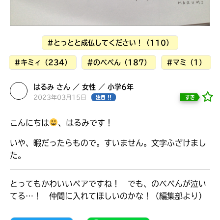
見つかる
本を飛び出して
みんなとおしゃべり
できる掲示板
#とっとと成仏してください！（110）
#キミィ（234）
#のべぺん（187）
#マミ（1）
はるみ さん ／ 女性 ／ 小学6年
2023年03月15日
すき
注目 !!
こんにちは
、はるみです！
いや、暇だったらもので。すいません。文字ふざけまし
た。
とってもかわいいペアですね！ でも、のべぺんが泣い
本を飛び出して
てる…！ 仲間に入れてほしいのかな！（編集部より）
みんなとおしゃべり
できる掲示板