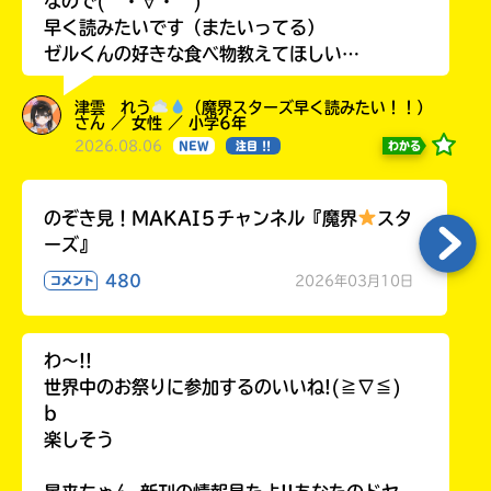
なので(｀・∀・´)
早く読みたいです（またいってる）
ゼルくんの好きな食べ物教えてほしい…
津雲 れう
（魔界スターズ早く読みたい！！）
さん ／ 女性 ／ 小学6年
2026.08.06
わかる
NEW
注目 !!
のぞき見！MAKAI５チャンネル『魔界
スタ
ーズ』
480
2026年03月10日
コメント
わ〜!!
世界中のお祭りに参加するのいいね!(≧∇≦)
b
楽しそう