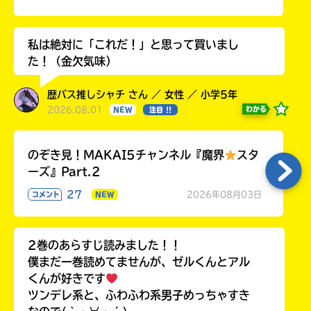
私は絶対に「これだ！」と思って買いまし
た！（金欠気味）
歴バス推しシャチ さん ／ 女性 ／ 小学5年
2026.08.01
わかる
NEW
注目 !!
のぞき見！MAKAI5チャンネル『魔界
スタ
ーズ』Part.2
27
2026年08月03日
コメント
NEW
2巻のあらすじ読みました！！
僕まだ一巻読めてませんが、ゼルくんとアル
くんが好きです
ツンデレ系と、ふわふわ系男子めっちゃすき