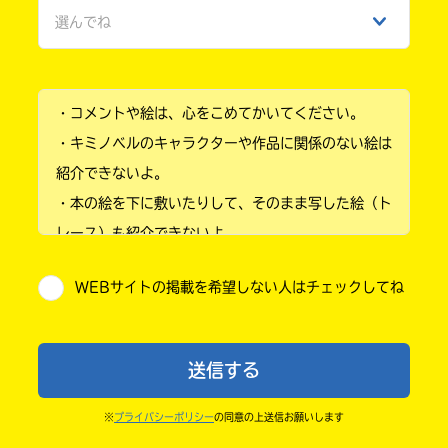
選んでね
ひみつ
小学1年
・コメントや絵は、心をこめてかいてください。
小学2年
・キミノベルのキャラクターや作品に関係のない絵は
小学3年
紹介できないよ。
・本の絵を下に敷いたりして、そのまま写した絵（ト
小学4年
レース）も紹介できないよ。
小学5年
・他人の絵を勝手に投稿しないでね。
WEBサイトの掲載を希望しない人はチェックしてね
・送ってからすぐには紹介されないので、待ってて
小学6年
ね。
中学1年
・まだ読んでいない人たちに、本の内容のネタバレに
送信する
ならないよう気をつけてね。
中学2年
・キャンペーン開催中は、投稿した後の画面にバナー
※
プライバシーポリシー
の同意の上送信お願いします
中学3年
が出るので、そこから応募してね。