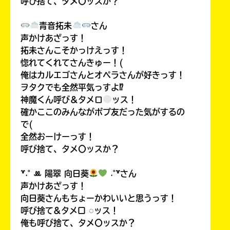
呼び捨て、タメ〇ッスか？
青音拓未
さん
声かけあざっす！
拓未さんこそかっけえっす！
惚れてくれてさんきゅー！(
俺はカルエゴさんとオペラさんが好きっす！
ヲタクでも全然平気っすよ⁉
神魔くん呼び＆タメロ
ッス！
確かここのみんながポプ友だった気がするの
で(
全然おーけーっす！
呼び捨て、タメ〇ッスか？
꒷˖˚ ꔛ‬ 陽翠 向日葵
˖˚꒷さん
声かけあざっす！
向日葵さんもちょーかわいいと思うっす！
呼び捨て&タメ口 ◌ッス！
俺も呼び捨て、タメ〇ッスか？