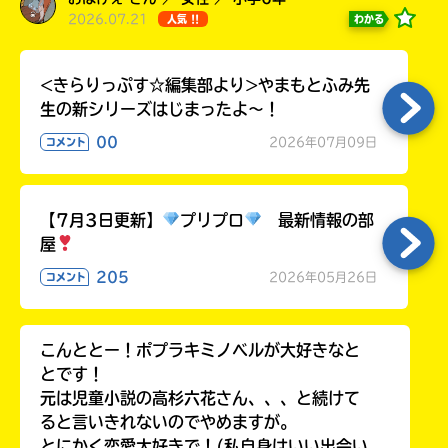
ラ
2026.07.21
わかる
人気 !!
ー
が
あ
<きらりっぷす☆編集部より>やまもとふみ先
る
生の新シリーズはじまったよ～！
の
00
2026年07月09日
コメント
で、
も
う
一
【7月3日更新】
プリプロ
最新情報の部
度
屋
い
確
い
え
205
2026年05月26日
コメント
認
し
て
こんととー！ポプラキミノベルが大好きなと
み
て
とです！
ね
元は児童小説の高杉六花さん、、、と続けて
ると言いきれないのでやめますが。
戻
とにかく恋愛大好きで！(私自身はいい出会い