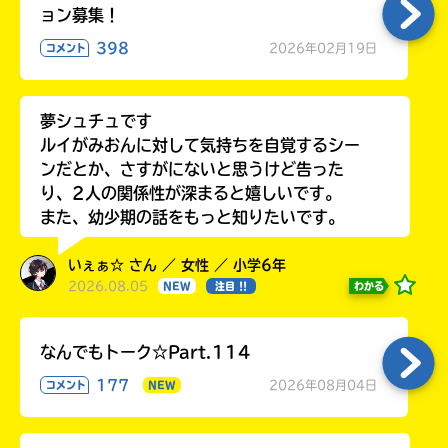
ョン募集！
398
2026年02月19日
コメント
夢シュチュです
ルイがみおんに対して気持ちを自覚するシー
ンだとか、さすがにないと思うけど告った
り、2人の関係性が深まると嬉しいです。
また、幼少期の話をもっと知りたいです。
いぇぁ☆ さん ／ 女性 ／ 小学6年
2026.08.05
わかる
NEW
注目 !!
なんでもトーク☆Part.114
177
2026年08月04日
コメント
NEW