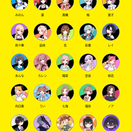
みおん
凛
真織
柚
亜子
莉々華
凪咲
花
彩葉
レイ
あんな
カレン
陽菜
空良
桃花
向日葵
うい
七海
瑠奈
ノア