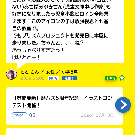
る
ない)あさばみゆきさん(児童文庫中心作家)も
好きになりましたっ児童小説ヒロイン全部言
えます！このアイコンの子は放課後君と七番
目の教室で。
でもプリズムプロジェクトも発売日に本屋に
走りました。ちゃんと、、、ね？
あっしゃべりすぎたっ！
ばいととー！
とと さん ／ 女性 ／ 小学5年
2026.08.05
わかる
NEW
注目 !!
【質問更新】歴バス5周年記念 イラストコン
テスト開催！
00
2026年07月10日
コメント