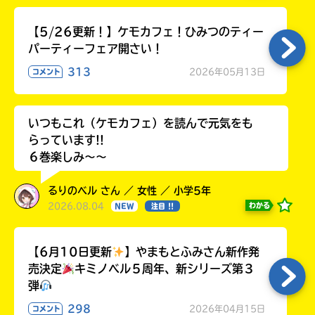
【5/26更新！】ケモカフェ！ひみつのティー
パーティーフェア開さい！
313
2026年05月13日
コメント
いつもこれ（ケモカフェ）を読んで元気をも
らっています!!
６巻楽しみ～～
るりのベル さん ／ 女性 ／ 小学5年
2026.08.04
わかる
NEW
注目 !!
【6月10日更新
】やまもとふみさん新作発
売決定
キミノベル５周年、新シリーズ第３
弾
298
2026年04月15日
コメント