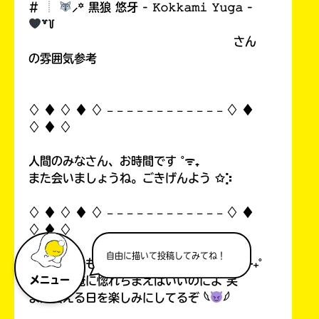
# ︎┊︎
⸝꙳ 黒狼 悠牙 - 𝙺𝚘𝚔𝚔𝚊𝚖𝚒 𝚈𝚞𝚐𝚊 -
꒷꒦
さん
の雰囲気参考
♢ ♦︎ ♢ ♦︎ ♢ 𓐄 𓐄 𓐄 𓐄 𓐄 𓐄 𓐄 𓐄 𓐄 𓐄 𓐄 𓐄 ♢ ♦︎
♢ ♦︎ ♢
人間のみなさん、お時間です ˚ᯤ₊
また会いましょうね。ごきげんよう ✩⡱
♢ ♦︎ ♢ ♦︎ ♢ 𓐄 𓐄 𓐄 𓐄 𓐄 𓐄 𓐄 𓐄 𓐄 𓐄 𓐄 𓐄 ♢ ♦︎
♢ ♦︎ ♢
自由に描いて投稿してみてね！
オマエの身も心もぜーんぶ俺のもの
◌ ⊹₊˚
さっさと俺に惚れちまえばいいのによ 笑
メニュー
また会える日を楽しみにしてるぞ 𓆩
𓆪