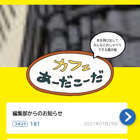
・ポプラ社の宣伝物で紹介させてもらうことがある
高校生以上
よ。
・かき終えたら、人を傷つけていたり、個人情報をか
きこんでいたり、字がまちがっていたりしないか、読
本を飛び出して
みんなとおしゃべり
みなおしてみてね。
できる掲示板
編集部からのお知らせ
181
2021年07月29日
コメント