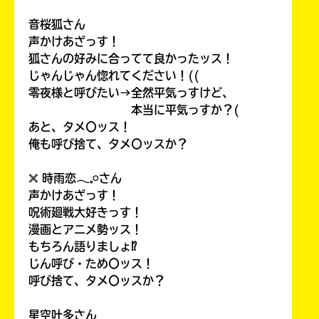
音桜狐さん
声かけあざっす！
狐さんの好みに合ってて良かったッス！
じゃんじゃん惚れてください！((
零夜様と呼びたい→全然平気っすけど、
本当に平気っすか？(
あと、タメ〇ッス！
俺も呼び捨て、タメ〇ッスか？
𓏴 時雨恋𓂃𓈒𓏸さん
声かけあざっす！
呪術廻戦大好きっす！
漫画とアニメ勢ッス！
もちろん語りましょ⁉
じん呼び・ため〇ッス！
呼び捨て、タメ〇ッスか？
星空叶多さん