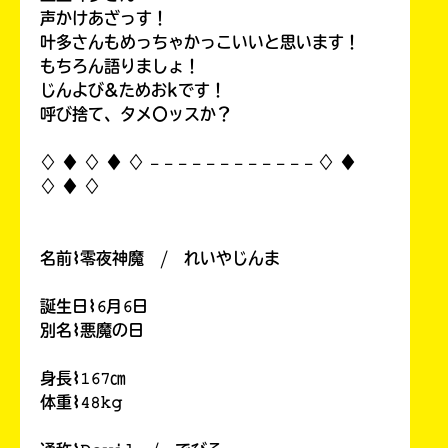
声かけあざっす！
叶多さんもめっちゃかっこいいと思います！
もちろん語りましょ！
じんよび&ためおkです！
呼び捨て、タメ〇ッスか？
♢ ♦︎ ♢ ♦︎ ♢ 𓐄 𓐄 𓐄 𓐄 𓐄 𓐄 𓐄 𓐄 𓐄 𓐄 𓐄 𓐄 ♢ ♦︎
♢ ♦︎ ♢
名前⌇零夜神魔 / れいやじんま
誕生日⌇𝟼月𝟼日
別名⌇悪魔の日
身長⌇𝟷𝟼𝟽㎝
体重⌇𝟺𝟾𝚔𝚐