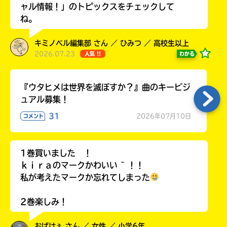
ャル情報！」のトピックスをチェックして
ね。
キミノベル編集部 さん ／ ひみつ ／ 高校生以上
Loading
.
.
.
2026.07.23
わかる
人気 !!
『ウタヒメは世界を滅ぼすか？』曲のキービジ
ュアル募集！
31
2026年07月10日
コメント
1巻買いました ！
ｋｉｒａのマークかわいい ~ ！！
入
私が考えたマークか忘れてしまった
力
内
容
2巻楽しみ！
に
エ
おばけぇ さん ／ 女性 ／ 小学6年