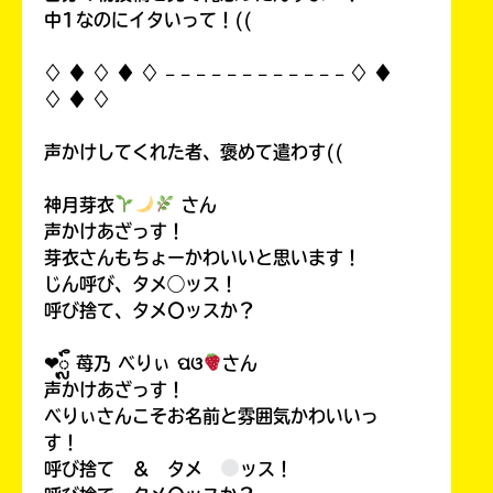
中1なのにイタいって！((
♢ ♦︎ ♢ ♦︎ ♢ 𓐄 𓐄 𓐄 𓐄 𓐄 𓐄 𓐄 𓐄 𓐄 𓐄 𓐄 𓐄 ♢ ♦︎
♢ ♦︎ ♢
声かけしてくれた者、褒めて遣わす((
神月芽衣
さん
声かけあざっす！
芽衣さんもちょーかわいいと思います！
じん呼び、タメ◯ッス！
呼び捨て、タメ〇ッスか？
❤︎ᬼ 苺乃 べりぃ ପଓ
さん
声かけあざっす！
べりぃさんこそお名前と雰囲気かわいいっ
す！
呼び捨て ＆ タメ
ッス！