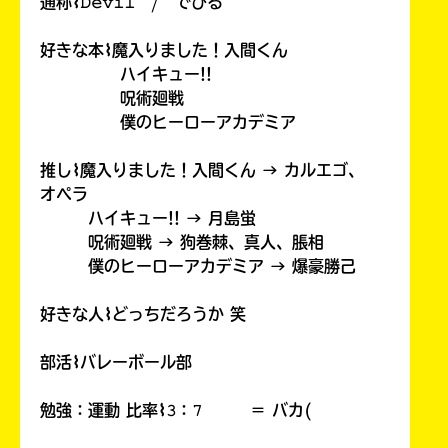
通称⌇𝙳𝚎𝚟𝚒𝚕 / でびる
好きな本⌇魔入りました！入間くん
ハイキュー!!
呪術廻戦
僕のヒーローアカデミア
推し⌇魔入りました！入間くん → カルエゴ、
オペラ
ハイキュー!! → 月島蛍
呪術廻戦 → 狗巻棘、真人、脹相
僕のヒーローアカデミア → 爆豪勝己
好きな人⌇どっちだろうか 笑
部活⌇バレーボール部
勉強：運動 比率⌇𝟹：𝟽 ＝ バカ(